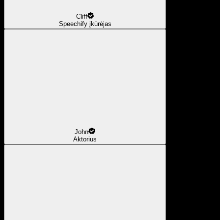
Cliff
Speechify įkūrėjas
John
Aktorius