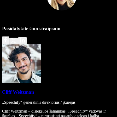
Pasidalykite šiuo straipsniu
Cliff Weitzman
„Speechify“ generalinis direktorius / įkūrėjas
Cliff Weitzman – disleksijos šalininkas, „Speechify“ vadovas ir
įkūrėjas. „Speechify“ – pirmaujanti pasaulyje teksto į kalbą