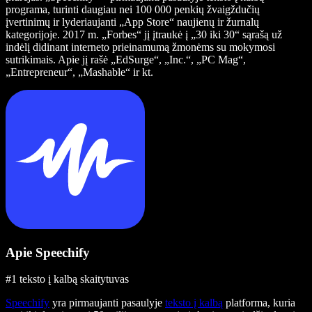
programa, turinti daugiau nei 100 000 penkių žvaigždučių
įvertinimų ir lyderiaujanti „App Store“ naujienų ir žurnalų
kategorijoje. 2017 m. „Forbes“ jį įtraukė į „30 iki 30“ sąrašą už
indėlį didinant interneto prieinamumą žmonėms su mokymosi
sutrikimais. Apie jį rašė „EdSurge“, „Inc.“, „PC Mag“,
„Entrepreneur“, „Mashable“ ir kt.
Apie Speechify
#1 teksto į kalbą skaitytuvas
Speechify
yra pirmaujanti pasaulyje
teksto į kalbą
platforma, kuria