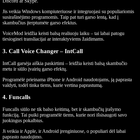
Discord ar Skype.
Jis veikia Windows kompiuteriuose ir integruojasi su populiariomis
susirašinėjimo programomis. Taip pat turi garso lentą, kad į
skambučius įterptumėte garso efektus.
VoiceMod leidžia keisti balsą realiuoju laiku – tai labai patogu
tiesioginei transliacijai ar interaktyviems žaidimams.
3. Call Voice Changer – IntCall
IntCall garsėja aiškia paskirtimi – leidžia keisti balsą skambučio
metu ir siūlo įvairių garso efektų.
Programėlė prieinama iPhone ir Android naudotojams, ją paprasta
valdyti, todėl tinka tiems, kurie vertina paprastumą.
4. Funcalls
Funcalls siūlo ne tik balso keitimą, bet ir skambučių įrašymo
funkciją. Tai puiki programėlė tiems, kurie nori išsisaugoti savo
juokingus pokalbius.
Ji veikia ir Apple, ir Android įrenginiuose, o populiari dėl labai
paprasto naudojimo.