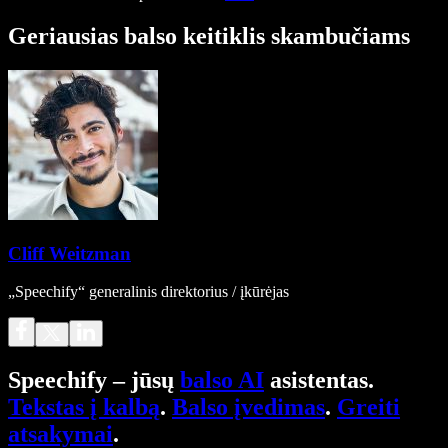
Geriausias balso keitiklis skambučiams
Cliff Weitzman
„Speechify“ generalinis direktorius / įkūrėjas
Speechify – jūsų
balso AI
asistentas.
Tekstas į kalbą
.
Balso įvedimas
.
Greiti
atsakymai
.