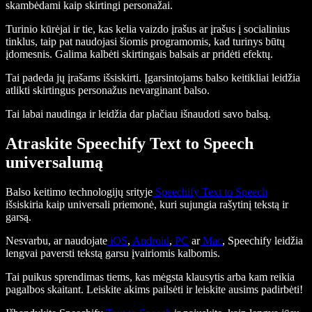
skambėdami kaip skirtingi personažai.
Turinio kūrėjai ir tie, kas kelia vaizdo įrašus ar įrašus į socialinius
tinklus, taip pat naudojasi šiomis programomis, kad turinys būtų
įdomesnis. Galima kalbėti skirtingais balsais ar pridėti efektų.
Tai padeda jų įrašams išsiskirti. Įgarsintojams balso keitikliai leidžia
atlikti skirtingus personažus nevarginant balso.
Tai labai naudinga ir leidžia dar plačiau išnaudoti savo balsą.
Atraskite Speechify Text to Speech
universalumą
Balso keitimo technologijų srityje
Speechify Text to Speech
išsiskiria kaip universali priemonė, kuri sujungia rašytinį tekstą ir
garsą.
Nesvarbu, ar naudojate
iOS
,
Android
,
PC
ar
Mac
, Speechify leidžia
lengvai paversti tekstą garsu įvairiomis kalbomis.
Tai puikus sprendimas tiems, kas mėgsta klausytis arba kam reikia
pagalbos skaitant. Leiskite akims pailsėti ir leiskite ausims padirbėti!