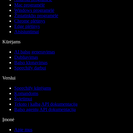
Mac programėlė
Windows programėlė
Žiniatinklio programėlė
Chrome plėtinys
Edge plėtinys
Atsisiuntimai
Kūrėjams
AI balsų generavimas
Dubliavimas
Balso klonavimas
Speechify darbui
Verslui
Speechify kūrėjams
Komandoms
Švietimui
Teksto į kalbą API dokumentacija
Balso agentų API dokumentacija
Įmonė
Apie mus