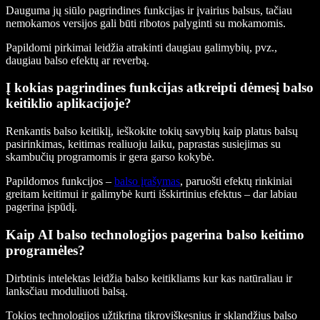
Dauguma jų siūlo pagrindines funkcijas ir įvairius balsus, tačiau
nemokamos versijos gali būti ribotos palyginti su mokamomis.
Papildomi pirkimai leidžia atrakinti daugiau galimybių, pvz.,
daugiau balso efektų ar reverbą.
Į kokias pagrindines funkcijas atkreipti dėmesį balso
keitiklio aplikacijoje?
Renkantis balso keitiklį, ieškokite tokių savybių kaip platus balsų
pasirinkimas, keitimas realiuoju laiku, paprastas susiejimas su
skambučių programomis ir gera garso kokybė.
Papildomos funkcijos –
balso įrašymas
, paruošti efektų rinkiniai
greitam keitimui ir galimybė kurti išskirtinius efektus – dar labiau
pagerina įspūdį.
Kaip AI balso technologijos pagerina balso keitimo
programėles?
Dirbtinis intelektas leidžia balso keitikliams kur kas natūraliau ir
lanksčiau moduliuoti balsą.
Tokios technologijos užtikrina tikroviškesnius ir sklandžius balso