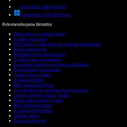
Atsisiųskite, skirta macOS
Atsisiųskite, skirta Windows
Rekomenduojama literatūra
Diktavimas ir įvedimas balsu
AI balso asistentas
PDF teksto į kalbą funkcija Android įrenginiuose
Teksto skaitytuvas
Moteriško balso generatorius
Vyriško balso generatorius
Geriausios skaitymo programos disleksijai
Roboto balso generatorius
Anime teksto į kalbą
AI balso keitiklis
PDF garso skaitytuvas
Ar Google Docs gali man skaityti garsiai?
Chrome plėtinys tekstui į kalbą
Hindi kalbos tekstas į kalbą
PDF skaitymas balsu
AI balsų generavimas
Tekstas į balsą
Teksto skaitytuvas