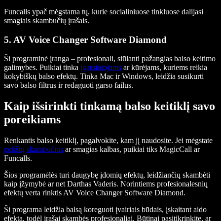
Funcalls ypač mėgstama tų, kurie socialiniuose tinkluose dalijasi
smagiais skambučių įrašais.
5. AV Voice Changer Software Diamond
Ši programinė įranga – profesionali, siūlanti pažangias balso keitimo
galimybes. Puikiai tinka
įgarsintojams
ar kūrėjams, kuriems reikia
kokybiškų balso efektų. Tinka Mac ir Windows, leidžia susikurti
savo balso filtrus ir redaguoti garso failus.
Kaip išsirinkti tinkamą balso keitiklį savo
poreikiams
Renkantis balso keitiklį, pagalvokite, kam jį naudosite. Jei mėgstate
pokštų skambučius
ar smagias kalbas, puikiai tiks MagicCall ar
Funcalls.
Šios programėlės turi daugybę įdomių efektų, leidžiančių skambėti
kaip įžymybė ar net Darthas Vaderis. Norintiems profesionalesnių
efektų verta rinktis AV Voice Changer Software Diamond.
Ši programa leidžia balsą koreguoti įvairiais būdais, įskaitant aido
efektą, todėl įrašai skambės profesionaliai. Būtinai pasitikrinkite, ar