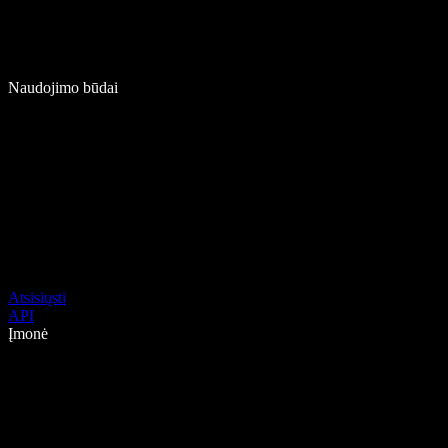
Naudojimo būdai
Atsisiųsti
API
Įmonė