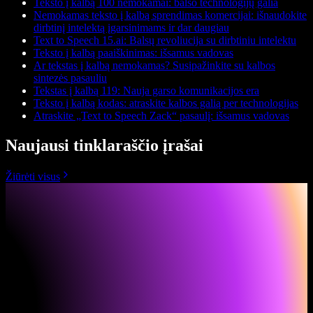
Teksto į kalbą 100 nemokamai: balso technologijų galia
Nemokamas teksto į kalbą sprendimas komercijai: išnaudokite
dirbtinį intelektą įgarsinimams ir dar daugiau
Text to Speech 15.ai: Balsų revoliucija su dirbtiniu intelektu
Teksto į kalbą paaiškinimas: išsamus vadovas
Ar tekstas į kalbą nemokamas? Susipažinkite su kalbos
sintezės pasauliu
Tekstas į kalbą 119: Nauja garso komunikacijos era
Teksto į kalbą kodas: atraskite kalbos galią per technologijas
Atraskite „Text to Speech Zack“ pasaulį: išsamus vadovas
Naujausi tinklaraščio įrašai
Žiūrėti visus