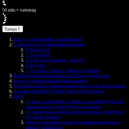
50 mln.+ vartotojų
Turinys
Kas yra balso keitiklis skambučiams?
5 geriausi balso keitikliai skambučiams
1. MagicCall
2. VoiceMod
3. Call Voice Changer – IntCall
4. Funcalls
5. AV Voice Changer Software Diamond
Kaip išsirinkti tinkamą balso keitiklį savo poreikiams
Etiniai ir teisiniai balso keitiklių aspektai
Kūrybiškas balso keitiklių panaudojimas ne tik skambučiuose
Atraskite Speechify Text to Speech universalumą
DUK
Ar galiu naudoti balso keitiklio programėlę WhatsApp
skambučiams ir imituoti įžymybių balsus?
Ar yra nemokamų balso keitiklio programų App Store
be vidinių pirkinių?
Į kokias pagrindines funkcijas atkreipti dėmesį balso
keitiklio aplikacijoje?