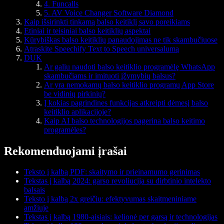
4. Funcalls
5. AV Voice Changer Software Diamond
Kaip išsirinkti tinkamą balso keitiklį savo poreikiams
Etiniai ir teisiniai balso keitiklių aspektai
Kūrybiškas balso keitiklių panaudojimas ne tik skambučiuose
Atraskite Speechify Text to Speech universalumą
DUK
Ar galiu naudoti balso keitiklio programėlę WhatsApp
skambučiams ir imituoti įžymybių balsus?
Ar yra nemokamų balso keitiklio programų App Store
be vidinių pirkinių?
Į kokias pagrindines funkcijas atkreipti dėmesį balso
keitiklio aplikacijoje?
Kaip AI balso technologijos pagerina balso keitimo
programėles?
Rekomenduojami įrašai
Teksto į kalbą PDF: skaitymo ir prieinamumo gerinimas
Tekstas į kalbą 2024: garso revoliucija su dirbtinio intelekto
balsais
Teksto į kalbą 2x greičiu: efektyvumas skaitmeniniame
amžiuje
Tekstas į kalbą 1980-aisiais: kelionė per garsą ir technologijas