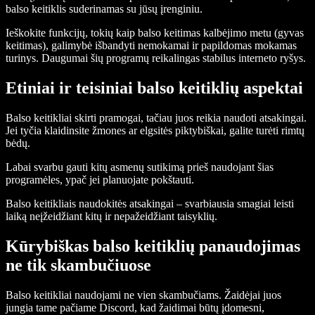
balso keitiklis suderinamas su jūsų įrenginiu.
Ieškokite funkcijų, tokių kaip balso keitimas kalbėjimo metu (gyvas
keitimas), galimybė išbandyti nemokamai ir papildomas mokamas
turinys. Daugumai šių programų reikalingas stabilus interneto ryšys.
Etiniai ir teisiniai balso keitiklių aspektai
Balso keitikliai skirti pramogai, tačiau juos reikia naudoti atsakingai.
Jei tyčia klaidinsite žmones ar elgsitės piktybiškai, galite turėti rimtų
bėdų.
Labai svarbu gauti kitų asmenų sutikimą prieš naudojant šias
programėles, ypač jei planuojate pokštauti.
Balso keitikliais naudokitės atsakingai – svarbiausia smagiai leisti
laiką neįžeidžiant kitų ir nepažeidžiant taisyklių.
Kūrybiškas balso keitiklių panaudojimas
ne tik skambučiuose
Balso keitikliai naudojami ne vien skambučiams. Žaidėjai juos
jungia tame pačiame Discord, kad žaidimai būtų įdomesni,