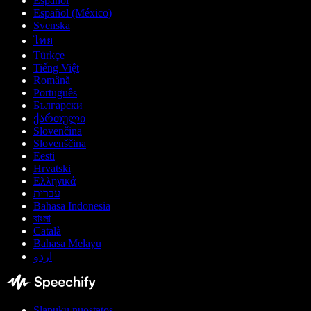
Español
Español (México)
Svenska
ไทย
Türkçe
Tiếng Việt
Română
Português
Български
ქართული
Slovenčina
Slovenščina
Eesti
Hrvatski
Ελληνικά
עברית
Bahasa Indonesia
বাংলা
Català
Bahasa Melayu
اردو
Slapukų nuostatos