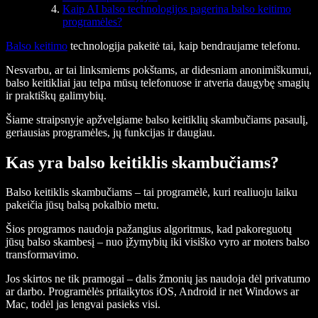
Kaip AI balso technologijos pagerina balso keitimo
programėles?
Balso keitimo
technologija pakeitė tai, kaip bendraujame telefonu.
Nesvarbu, ar tai linksmiems pokštams, ar didesniam anonimiškumui,
balso keitikliai jau telpa mūsų telefonuose ir atveria daugybę smagių
ir praktiškų galimybių.
Šiame straipsnyje apžvelgiame balso keitiklių skambučiams pasaulį,
geriausias programėles, jų funkcijas ir daugiau.
Kas yra balso keitiklis skambučiams?
Balso keitiklis skambučiams – tai programėlė, kuri realiuoju laiku
pakeičia jūsų balsą pokalbio metu.
Šios programos naudoja pažangius algoritmus, kad pakoreguotų
jūsų balso skambesį – nuo įžymybių iki visiško vyro ar moters balso
transformavimo.
Jos skirtos ne tik pramogai – dalis žmonių jas naudoja dėl privatumo
ar darbo. Programėlės pritaikytos iOS, Android ir net Windows ar
Mac, todėl jas lengvai pasieks visi.