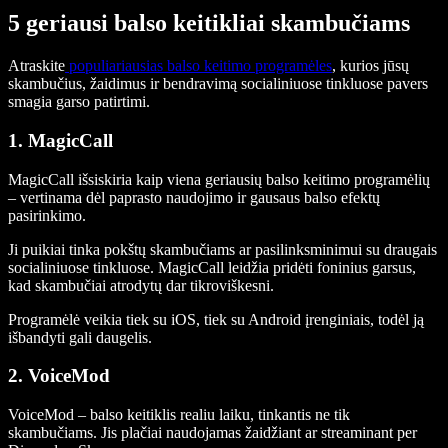
5 geriausi balso keitikliai skambučiams
Atraskite
populiariausias balso keitimo programėles
, kurios jūsų
skambučius, žaidimus ir bendravimą socialiniuose tinkluose pavers
smagia garso patirtimi.
1. MagicCall
MagicCall išsiskiria kaip viena geriausių balso keitimo programėlių
– vertinama dėl paprasto naudojimo ir gausaus balso efektų
pasirinkimo.
Ji puikiai tinka pokštų skambučiams ar pasilinksminimui su draugais
socialiniuose tinkluose. MagicCall leidžia pridėti foninius garsus,
kad skambučiai atrodytų dar tikroviškesni.
Programėlė veikia tiek su iOS, tiek su Android įrenginiais, todėl ją
išbandyti gali daugelis.
2. VoiceMod
VoiceMod – balso keitiklis realiu laiku, tinkantis ne tik
skambučiams. Jis plačiai naudojamas žaidžiant ar streaminant per