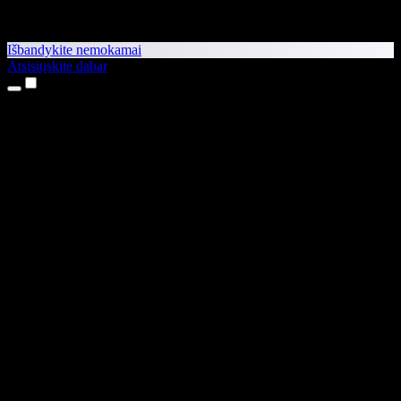
Išbandykite nemokamai
Atsisiųskite dabar
Produktai
Teksto skaitymas balsu
iPhone ir iPad programėlės
Android programėlė
Chrome plėtinys
Edge plėtinys
Interneto programėlė
Mac programėlė
Windows programėlė