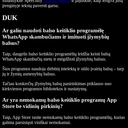
Išbandykite Speechify
Text to Speech
ir pajuskite, kaip lengva jūsų
įrenginyje tekstą paversti garsu.
DUK
Ar galiu naudoti balso keitiklio programėlę
WhatsApp skambučiams ir imituoti įžymybių
balsus?
Taip, daugelis balso keitiklio programėlių leidžia keisti balsą
WhatsApp skambučių metu ir mėgdžioti įžymybių balsus.
Šios programos naudoja dirbtinį intelektą ir siūlo įvairių balsų – tarp
jų ir žymių asmenybių balsus.
Tačiau konkrečių įžymybių balsų pasirinkimas priklauso nuo
kiekvienos programos bibliotekos ir nustatymų.
Ar yra nemokamų balso keitiklio programų App
Store be vidinių pirkinių?
Taip, App Store rasite nemokamų balso keitiklio programėlių, kurias
galima parsisiųsti visiškai nemokamai.