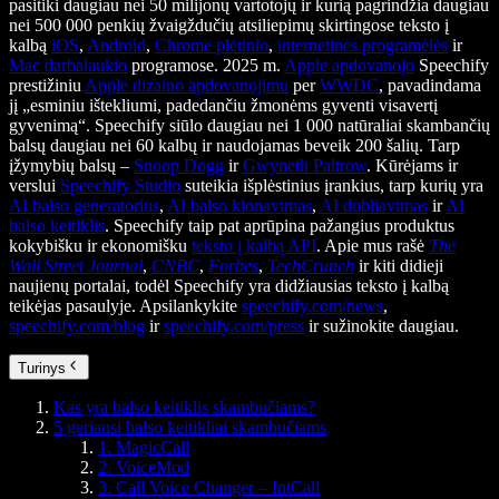
pasitiki daugiau nei 50 milijonų vartotojų ir kurią pagrindžia daugiau
nei 500 000 penkių žvaigždučių atsiliepimų skirtingose teksto į
kalbą
iOS
,
Android
,
Chrome plėtinio
,
internetinės programėlės
ir
Mac darbalaukio
programose. 2025 m.
Apple apdovanojo
Speechify
prestižiniu
Apple dizaino apdovanojimu
per
WWDC
, pavadindama
jį „esminiu ištekliumi, padedančiu žmonėms gyventi visavertį
gyvenimą“. Speechify siūlo daugiau nei 1 000 natūraliai skambančių
balsų daugiau nei 60 kalbų ir naudojamas beveik 200 šalių. Tarp
įžymybių balsų –
Snoop Dogg
ir
Gwyneth Paltrow
. Kūrėjams ir
verslui
Speechify Studio
suteikia išplėstinius įrankius, tarp kurių yra
AI balso generatorius
,
AI balso klonavimas
,
AI dubliavimas
ir
AI
balso keitiklis
. Speechify taip pat aprūpina pažangius produktus
kokybišku ir ekonomišku
teksto į kalbą API
. Apie mus rašė
The
Wall Street Journal
,
CNBC
,
Forbes
,
TechCrunch
ir kiti didieji
naujienų portalai, todėl Speechify yra didžiausias teksto į kalbą
teikėjas pasaulyje. Apsilankykite
speechify.com/news
,
speechify.com/blog
ir
speechify.com/press
ir sužinokite daugiau.
Turinys
Kas yra balso keitiklis skambučiams?
5 geriausi balso keitikliai skambučiams
1. MagicCall
2. VoiceMod
3. Call Voice Changer – IntCall