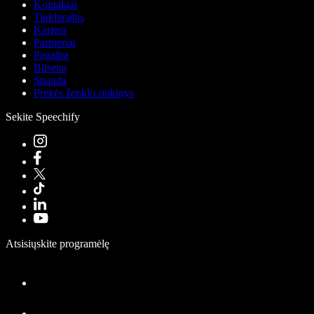
Kontaktai
Tinklaraštis
Karjera
Partneriai
Pagalba
Būsena
Spauda
Prekės ženklo rinkinys
Sekite Speechify
Atsisiųskite programėlę