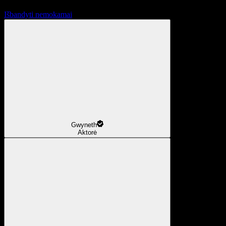
Išbandyti nemokamai
Gwyneth
Aktorė