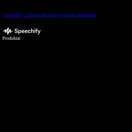
„Speechify“ pristato diktofoną su balso atpažinimu
Rašykite 5× greičiau naudodami diktavimą balsu
Produktai
Sužinokite daugiau