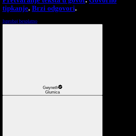
Pretvaranje teksta u govor
.
Govorno
tipkanje
.
Brzi odgovori
.
Isprobaj besplatno
Gwyneth
Glumica