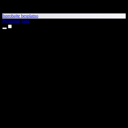
Isprobajte besplatno
Preuzmite sada
Proizvodi
Pretvaranje teksta u govor
Aplikacije za iPhone i iPad
Aplikacija za Android
Proširenje za Chrome
Proširenje za Edge
Web-aplikacija
Aplikacija za Mac
Aplikacija za Windows