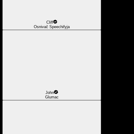
Cliff
Osnivač Speechifyja
John
Glumac