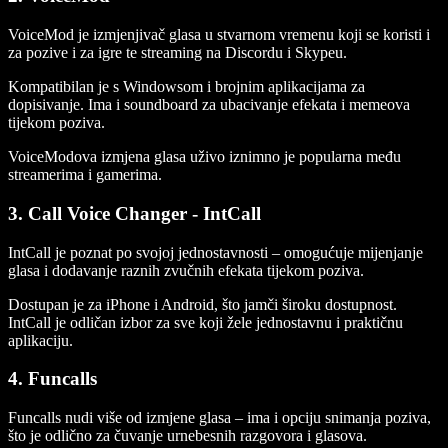
VoiceMod je izmjenjivač glasa u stvarnom vremenu koji se koristi i
za pozive i za igre te streaming na Discordu i Skypeu.
Kompatibilan je s Windowsom i brojnim aplikacijama za
dopisivanje. Ima i soundboard za ubacivanje efekata i memeova
tijekom poziva.
VoiceModova izmjena glasa uživo iznimno je popularna među
streamerima i gamerima.
3. Call Voice Changer - IntCall
IntCall je poznat po svojoj jednostavnosti – omogućuje mijenjanje
glasa i dodavanje raznih zvučnih efekata tijekom poziva.
Dostupan je za iPhone i Android, što jamči široku dostupnost.
IntCall je odličan izbor za sve koji žele jednostavnu i praktičnu
aplikaciju.
4. Funcalls
Funcalls nudi više od izmjene glasa – ima i opciju snimanja poziva,
što je odlično za čuvanje urnebesnih razgovora i glasova.