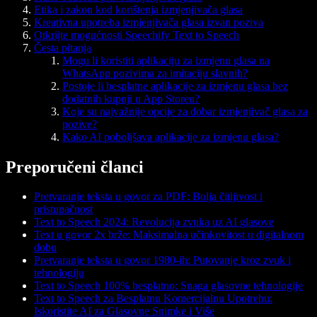
Etika i zakon kod korištenja izmjenjivača glasa
Kreativna upotreba izmjenjivača glasa izvan poziva
Otkrijte mogućnosti Speechify Text to Speech
Česta pitanja
Mogu li koristiti aplikaciju za izmjenu glasa na
WhatsApp pozivima za imitaciju slavnih?
Postoje li besplatne aplikacije za izmjenu glasa bez
dodatnih kupnji u App Storeu?
Koje su najvažnije opcije za dobar izmjenjivač glasa za
pozive?
Kako AI poboljšava aplikacije za izmjenu glasa?
Preporučeni članci
Pretvaranje teksta u govor za PDF: Bolja čitljivost i
pristupačnost
Text to Speech 2024: Revolucija zvuka uz AI glasove
Text u govor 2x brže: Maksimalna učinkovitost u digitalnom
dobu
Pretvaranje teksta u govor 1980-ih: Putovanje kroz zvuk i
tehnologiju
Text to Speech 100% besplatno: Snaga glasovne tehnologije
Text to Speech za Besplatnu Komercijalnu Upotrebu:
Iskoristite AI za Glasovne Snimke i Više