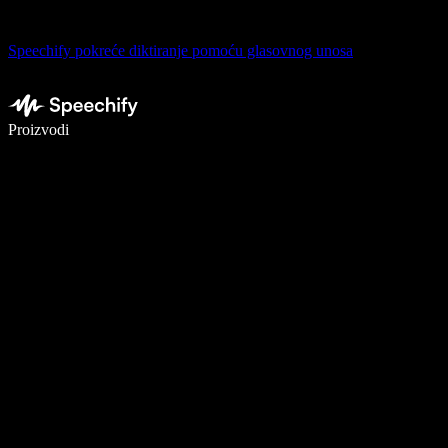
Speechify pokreće diktiranje pomoću glasovnog unosa
Pišite 5× brže uz glasovno diktiranje
Proizvodi
Saznajte više