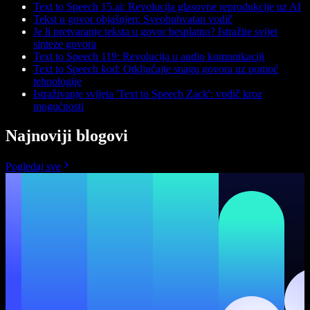
Text to Speech 15.ai: Revolucija glasovne reprodukcije uz AI
Tekst u govor objašnjen: Sveobuhvatan vodič
Je li pretvaranje teksta u govor besplatno? Istražite svijet
sinteze govora
Text to Speech 119: Revolucija u audio komunikaciji
Text to Speech kod: Otključajte snagu govora uz pomoć
tehnologije
Istraživanje svijeta 'Text to Speech Zack': vodič kroz
mogućnosti
Najnoviji blogovi
Pogledaj sve