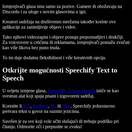
Izmjenjivači glasa nisu samo za pozive. Gamere ih obožavaju na
Discordu i za uloge s novim glasovima u igri.
Kreatori sadržaja na društvenim mrežama također koriste ove
aplikacije za zanimljivije objave i videe.
Tako njihovi videozapisi i objave postaju prepoznatljivi i drukčiji.
Za voiceovere u crtićima ili reklamama, izmjenjivači pomažu zvučati
kao više likova bez puno truda.
To im daje dodatnu fleksibilnost i više kreativnih opcija.
Otkrijte mogućnosti Speechify Text to
Speech
U svijetu izmjene glasa,
Speechify Text to Speech
ističe se kao
svestran alat koji spaja pisani i izgovoreni sadržaj.
Koristite li
iOS
,
Android
,
PC
ili
Mac
, Speechify jednostavno
pretvara tekst u govor na raznim jezicima.
Savršen je za sve koji vole učiti slušajući ili trebaju podršku pri
čitanju. Odmorite oči i prepustite se zvuku!