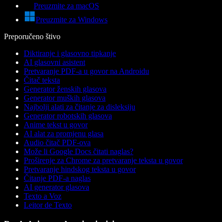
Preuzmite za macOS
Preuzmite za Windows
Preporučeno štivo
Diktiranje i glasovno tipkanje
AI glasovni asistent
Pretvaranje PDF-a u govor na Androidu
Čitač teksta
Generator ženskih glasova
Generator muških glasova
Najbolji alati za čitanje za disleksiju
Generator robotskih glasova
Anime tekst u govor
AI alat za promjenu glasa
Audio čitač PDF-ova
Može li Google Docs čitati naglas?
Proširenje za Chrome za pretvaranje teksta u govor
Pretvaranje hindskog teksta u govor
Čitanje PDF-a naglas
AI generator glasova
Texto a Voz
Leitor de Texto