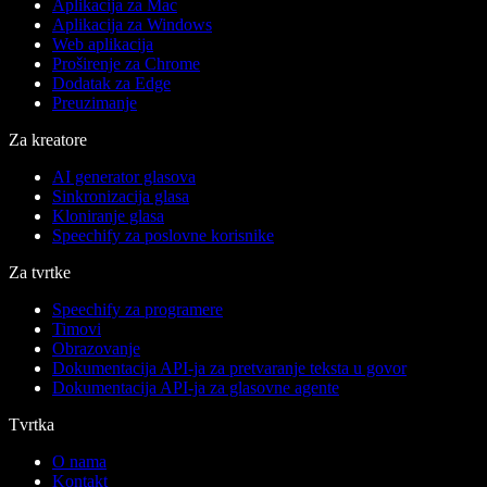
Aplikacija za Mac
Aplikacija za Windows
Web aplikacija
Proširenje za Chrome
Dodatak za Edge
Preuzimanje
Za kreatore
AI generator glasova
Sinkronizacija glasa
Kloniranje glasa
Speechify za poslovne korisnike
Za tvrtke
Speechify za programere
Timovi
Obrazovanje
Dokumentacija API-ja za pretvaranje teksta u govor
Dokumentacija API-ja za glasovne agente
Tvrtka
O nama
Kontakt