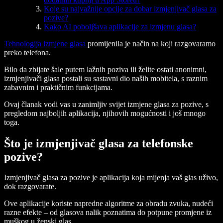
Koje su najvažnije opcije za dobar izmjenjivač glasa za
pozive?
Kako AI poboljšava aplikacije za izmjenu glasa?
Tehnologija izmjene glasa
promijenila je način na koji razgovaramo
preko telefona.
Bilo da zbijate šale putem lažnih poziva ili želite ostati anonimni,
izmjenjivači glasa postali su sastavni dio naših mobitela, s raznim
zabavnim i praktičnim funkcijama.
Ovaj članak vodi vas u zanimljiv svijet izmjene glasa za pozive, s
pregledom najboljih aplikacija, njihovih mogućnosti i još mnogo
toga.
Što je izmjenjivač glasa za telefonske
pozive?
Izmjenjivač glasa za pozive je aplikacija koja mijenja vaš glas uživo,
dok razgovarate.
Ove aplikacije koriste napredne algoritme za obradu zvuka, nudeći
razne efekte – od glasova nalik poznatima do potpune promjene iz
muškog u ženski glas.