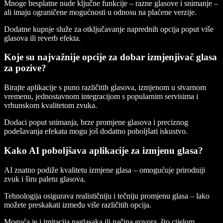
Mnoge besplatne nude ključne funkcije – razne glasove i snimanje –
ali imaju ograničene mogućnosti u odnosu na plaćene verzije.
Dodatne kupnje služe za otključavanje naprednih opcija poput više
glasova ili reverb efekta.
Koje su najvažnije opcije za dobar izmjenjivač glasa
za pozive?
Birajte aplikacije s puno različitih glasova, izmjenom u stvarnom
vremenu, jednostavnom integracijom s popularnim servisima i
vrhunskom kvalitetom zvuka.
Dodaci poput snimanja, brze promjene glasova i preciznog
podešavanja efekata mogu još dodatno poboljšati iskustvo.
Kako AI poboljšava aplikacije za izmjenu glasa?
AI znatno podiže kvalitetu izmjene glasa – omogućuje prirodniji
zvuk i širu paletu glasova.
Tehnologija osigurava realističniju i tečniju promjenu glasa – lako
možete preskakati između više različitih opcija.
Moguća je i imitacija naglasaka ili načina govora, što cijelom