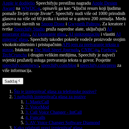
Apple je dodijelio
Speechifyju prestižnu nagradu
Apple Design
Award
na
WWDC-u
, opisavši ga kao “ključni resurs koji ljudima
pomaže živjeti svoje živote”. Speechify nudi više od 1000 prirodnih
glasova na više od 60 jezika i koristi se u gotovo 200 zemalja. Među
glasovima slavnih su
Snoop Dogg
i
Gwyneth Paltrow
. Za kreatore i
tvrtke
Speechify Studio
pruža napredne alate, uključujući
AI
generator glasa
,
AI kloniranje glasa
,
AI sinkronizaciju
i vlastiti
AI
mijenjač glasa
. Speechify također pokreće vodeće proizvode svojim
visokokvalitetnim i pristupačnim
API-jem za pretvaranje teksta u
govor
. Istaknut u
The Wall Street Journalu
,
CNBC-ju
,
Forbesu
,
TechCrunchu
i drugim velikim medijima, Speechify je najveći
svjetski pružatelj usluga pretvaranja teksta u govor. Posjetite
speechify.com/news
,
speechify.com/blog
i
speechify.com/press
za
više informacija.
Sadržaj
Što je izmjenjivač glasa za telefonske pozive?
5 najboljih izmjenjivača glasa za pozive
1. MagicCall
2. VoiceMod
3. Call Voice Changer - IntCall
4. Funcalls
5. AV Voice Changer Software Diamond
Kako odabrati pravi izmjenjivač glasa