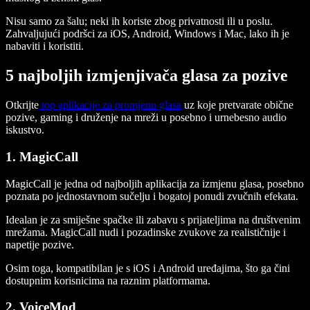
Nisu samo za šalu; neki ih koriste zbog privatnosti ili u poslu.
Zahvaljujući podršci za iOS, Android, Windows i Mac, lako ih je
nabaviti i koristiti.
5 najboljih izmjenjivača glasa za pozive
Otkrijte
top aplikacije za promjenu glasa
uz koje pretvarate obične
pozive, gaming i druženje na mreži u posebno i urnebesno audio
iskustvo.
1. MagicCall
MagicCall je jedna od najboljih aplikacija za izmjenu glasa, posebno
poznata po jednostavnom sučelju i bogatoj ponudi zvučnih efekata.
Idealan je za smiješne spačke ili zabavu s prijateljima na društvenim
mrežama. MagicCall nudi i pozadinske zvukove za realističnije i
napetije pozive.
Osim toga, kompatibilan je s iOS i Android uređajima, što ga čini
dostupnim korisnicima na raznim platformama.
2. VoiceMod