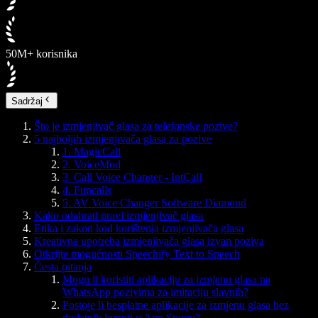
50M+ korisnika
Sadržaj
Što je izmjenjivač glasa za telefonske pozive?
5 najboljih izmjenjivača glasa za pozive
1. MagicCall
2. VoiceMod
3. Call Voice Changer - IntCall
4. Funcalls
5. AV Voice Changer Software Diamond
Kako odabrati pravi izmjenjivač glasa
Etika i zakon kod korištenja izmjenjivača glasa
Kreativna upotreba izmjenjivača glasa izvan poziva
Otkrijte mogućnosti Speechify Text to Speech
Česta pitanja
Mogu li koristiti aplikaciju za izmjenu glasa na
WhatsApp pozivima za imitaciju slavnih?
Postoje li besplatne aplikacije za izmjenu glasa bez
dodatnih kupnji u App Storeu?