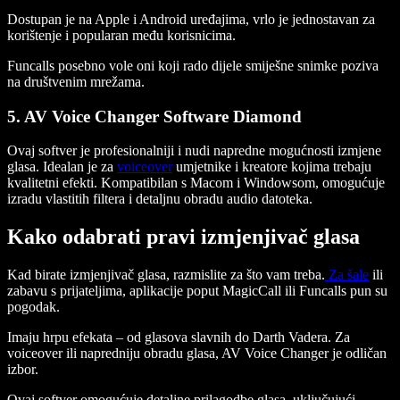
Dostupan je na Apple i Android uređajima, vrlo je jednostavan za
korištenje i popularan među korisnicima.
Funcalls posebno vole oni koji rado dijele smiješne snimke poziva
na društvenim mrežama.
5. AV Voice Changer Software Diamond
Ovaj softver je profesionalniji i nudi napredne mogućnosti izmjene
glasa. Idealan je za
voiceover
umjetnike i kreatore kojima trebaju
kvalitetni efekti. Kompatibilan s Macom i Windowsom, omogućuje
izradu vlastitih filtera i detaljnu obradu audio datoteka.
Kako odabrati pravi izmjenjivač glasa
Kad birate izmjenjivač glasa, razmislite za što vam treba.
Za šale
ili
zabavu s prijateljima, aplikacije poput MagicCall ili Funcalls pun su
pogodak.
Imaju hrpu efekata – od glasova slavnih do Darth Vadera. Za
voiceover ili napredniju obradu glasa, AV Voice Changer je odličan
izbor.
Ovaj softver omogućuje detaljne prilagodbe glasa, uključujući