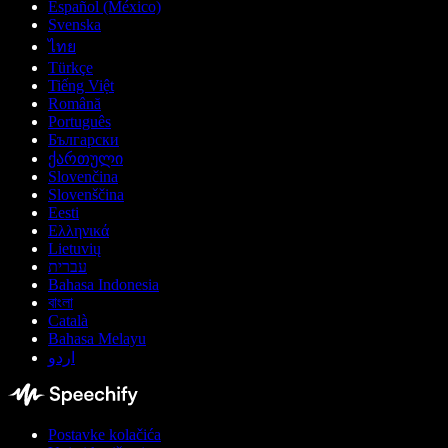
Español (México)
Svenska
ไทย
Türkçe
Tiếng Việt
Română
Português
Български
ქართული
Slovenčina
Slovenščina
Eesti
Ελληνικά
Lietuvių
עברית
Bahasa Indonesia
বাংলা
Català
Bahasa Melayu
اردو
Postavke kolačića