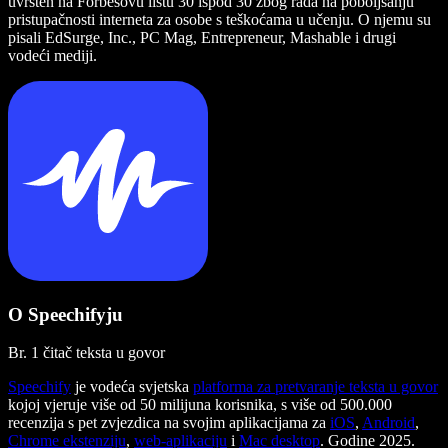
uvršten na Forbesovu listu 30 ispod 30 zbog rada na poboljšanju
pristupačnosti interneta za osobe s teškoćama u učenju. O njemu su
pisali EdSurge, Inc., PC Mag, Entrepreneur, Mashable i drugi
vodeći mediji.
O Speechifyju
Br. 1 čitač teksta u govor
Speechify
je vodeća svjetska
platforma za pretvaranje teksta u govor
kojoj vjeruje više od 50 milijuna korisnika, s više od 500.000
recenzija s pet zvjezdica na svojim aplikacijama za
iOS
,
Android
,
Chrome ekstenziju
,
web-aplikaciju
i
Mac desktop
. Godine 2025.