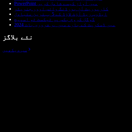
PowerPoint میں آواز کیسے شامل کریں
کارپوریٹ آن بورڈنگ وائس اوور جنریٹر
ایڈوب ریڈ آؤٹ لاؤڈ کے 5 بہترین متبادل
گوگل کروم بکس پر ٹیکسٹ ٹو اسپیچ
2024 میں ڈسکرپٹ کے بارے میں ہر ضروری بات
نئے بلاگز
سب دیکھیں