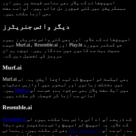
اسپیچفائے کے پلان بھی مناسب قیمت پر ہیں اور
سبسکرپشن میں کئی فیچرز مل جاتے ہیں۔ آپ اسے مفت
بھی آزما سکتے ہیں۔
دیگر وائس جنریٹرز
اسپیچفائے کے علاوہ اور بھی کئی وائس جنریٹرز ہیں،
جیسے Murf.ai، Resemble.ai اور Play.ht جو کسٹمر سپورٹ
سمیت بہت سے کاموں میں مددگار ہیں۔ نیچے ہم ان
سروسز کی تفصیل دیں گے۔
Murf.ai
Murf.ai بھی ٹیکسٹ ٹو اسپیچ کے لیے اچھا آپشن ہے۔ اس
میں مختلف زبانوں اور لہجوں میں آوازیں دستیاب
میں ایک مفت پلان بھی موجود ہے، جس سے آپ
Murf.ai
ہیں۔
آسانی سے آزما کر فیصلہ کر سکتے ہیں۔
Resemble.ai
کے ذریعے آپ اے آئی وائس بنا سکتے ہیں، اس
Resemble.ai
کے علاوہ یہ اسپیچ ٹو اسپیچ وائس سنتھیسز بھی دیتا
ہے۔ اس سے آپ
وائس کلوننگ
بھی کر سکتے ہیں۔ رہنمائی
کے لیے ڈیمو بھی دستیاب ہے۔ قیمت نسبتاً زیادہ ہو