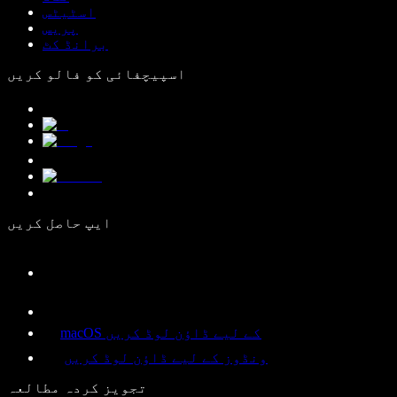
اسٹیٹس
پریس
برانڈ کٹ
اسپیچفائی کو فالو کریں
ایپ حاصل کریں
macOS کے لیے ڈاؤن لوڈ کریں
ونڈوز کے لیے ڈاؤن لوڈ کریں
تجویز کردہ مطالعہ