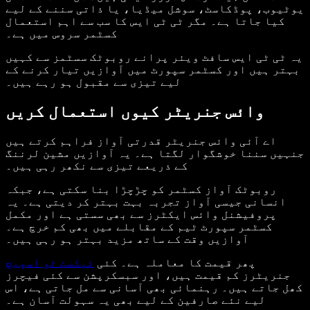
یوٹیوب، پوڈکاسٹ، سوشل میڈیا، یا ذاتی سننے کے لیے
کیا جاتا ہے۔ مگر ٹی ٹی ایس کا سب سے اہم استعمال
کسٹمر سروس میں ہے۔
یہ ٹی ٹی ایس سافٹ ویئر پرانے روبوٹک سسٹمز سے کہیں
بہتر ہیں اور کسٹمر سپورٹ میں آوازیں تیار کرنے کے
لیے تیزی سے مقبول ہو رہے ہیں۔
وائس جنریٹر کیوں استعمال کریں
اے آئی وائس جنریٹر قدرتی آواز فراہم کرتے ہیں
جنہیں سننا خوشگوار لگتا ہے۔ یہ آوازیں مشین لرننگ
کے ذریعے تیزی سے نکھر رہی ہیں۔
روبوٹک آواز کسٹمر کو چڑچڑا بنا سکتی ہے، جبکہ
انسانی جیسی آواز تجربہ بہت بہتر کر دیتی ہے۔ یہ
پروفیشنل وائس ایکٹرز سے بھی سستی ہے اور مکمل
کسٹمر سپورٹ ٹیم کے مقابلے میں بھی کم خرچ ہے۔
آوازیں وقت کے ساتھ مزید بہتر ہو رہی ہیں۔
پھر قیمت کا معاملہ ہے۔ کئی
ٹیکسٹ ٹو اسپیچ
جنریٹرز کم قیمت ہیں، اور سبسکرپشن سے کئی فیچرز
کھل جاتے ہیں۔ رہنمائی بھی آسانی سے مل جاتی ہے، اس
لیے نئے صارفین کے لیے بھی یہ سہولت آسان ہے۔