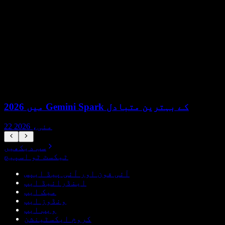
2026 میں Gemini Spark کے بہترین متبادل
22 مئی، 2026
سب دیکھیں
ٹیکسٹ ٹو اسپیچ
آئی فون اور آئی پیڈ ایپس
اینڈرائیڈ ایپ
میک ایپ
ونڈوز ایپ
ویب ایپ
کروم ایکسٹینشن