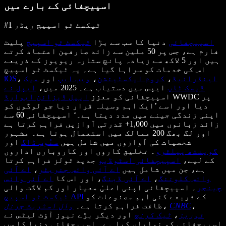
اسپیچفائی کے بارے میں
#1 ٹیکسٹ ٹو اسپیچ ریڈر
اسپیچفائی
دنیا کا سب سے بڑا
ٹیکسٹ ٹو اسپیچ
پلیٹ
فارم ہے، جس پر 50 ملین سے زائد صارفین اعتماد کرتے
ہیں اور 5 لاکھ سے زیادہ پانچ ستارہ ریویوز کے ذریعے
اس کی خدمات کو سراہا گیا ہے۔ یہ ٹیکسٹ ٹو اسپیچ
اینڈرائیڈ
،
کروم ایکسٹینشن
،
ویب ایپ
اور
میک
،
iOS
ڈیسک ٹاپ
ایپس میں دستیاب ہے۔ 2025 میں،
ایپل نے
WWDC پر
اسپیچفائی کو معزز
ایپل ڈیزائن ایوارڈ
دیا اور اسے ’ایک اہم وسیلہ قرار دیا جو لوگوں کو
اپنی زندگی جینے میں مدد دیتا ہے۔‘ اسپیچفائی 60 سے
زائد زبانوں میں 1,000+ قدرتی آوازیں فراہم کرتا ہے
اور لگ بھگ 200 ممالک میں استعمال ہوتا ہے۔ مشہور
شخصیات کی آوازوں میں شامل ہیں
سنُوپ ڈاگ
اور
گوینتھ پیلٹرو
۔ تخلیق کاروں اور کاروباری اداروں
کے لیے،
اسپیچفائی اسٹوڈیو
جدید ٹولز فراہم کرتا
ہے، جن میں شامل ہیں
اے آئی وائس جنریٹر
،
اے آئی
وائس کلوننگ
،
اے آئی ڈبنگ
، اور اس کا
اے آئی وائس
چینجر
۔ اسپیچفائی اپنی اعلیٰ معیار اور کم لاگت والی
کے ذریعے کئی اہم مصنوعات کو
ٹیکسٹ ٹو اسپیچ API
،
CNBC
،
طاقت فراہم کرتا ہے۔
وال اسٹریٹ جرنل
فوربز
،
ٹیک کرنچ
اور دیگر بڑے نیوز آؤٹ لیٹس نے
اسپیچفائی کو نمایاں کیا ہے۔ اسپیچفائی دنیا کا سب