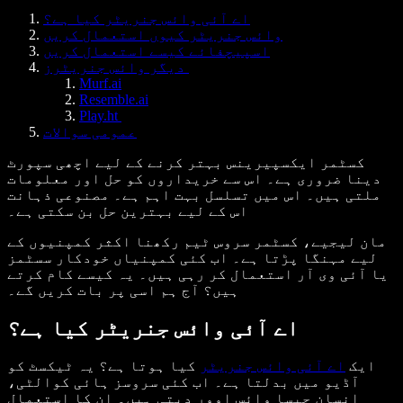
اے آئی وائس جنریٹر کیا ہے؟
وائس جنریٹر کیوں استعمال کریں
اسپیچفائے کیسے استعمال کریں
دیگر وائس جنریٹرز
Murf.ai
Resemble.ai
Play.ht
عمومی سوالات
کسٹمر ایکسپیرینس بہتر کرنے کے لیے اچھی سپورٹ
دینا ضروری ہے۔ اس سے خریداروں کو حل اور معلومات
ملتی ہیں۔ اس میں تسلسل بہت اہم ہے۔ مصنوعی ذہانت
اس کے لیے بہترین حل بن سکتی ہے۔
مان لیجیے، کسٹمر سروس ٹیم رکھنا اکثر کمپنیوں کے
لیے مہنگا پڑتا ہے۔ اب کئی کمپنیاں خودکار سسٹمز
یا آئی وی آر استعمال کر رہی ہیں۔ یہ کیسے کام کرتے
ہیں؟ آج ہم اسی پر بات کریں گے۔
اے آئی وائس جنریٹر کیا ہے؟
ایک
اے آئی وائس جنریٹر
کیا ہوتا ہے؟ یہ ٹیکسٹ کو
آڈیو میں بدلتا ہے۔ اب کئی سروسز ہائی کوالٹی،
انسان جیسا وائس اوور دیتی ہیں۔ ان کا استعمال