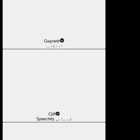
Gwyneth
اداکارہ
Cliff
Speechify کے بانی