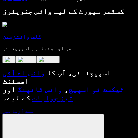
کسٹمر سپورٹ کے لیے وائس جنریٹرز
کلف وائتزمین
سی ای او / بانی، اسپیچفائی
اسپیچفائی، آپ کا
وائس اے آئی
اسسٹنٹ
ٹیکسٹ ٹو اسپیچ
،
وائس ٹائپنگ
اور
تیز جوابات
کے لیے۔
مفت آزمائیں