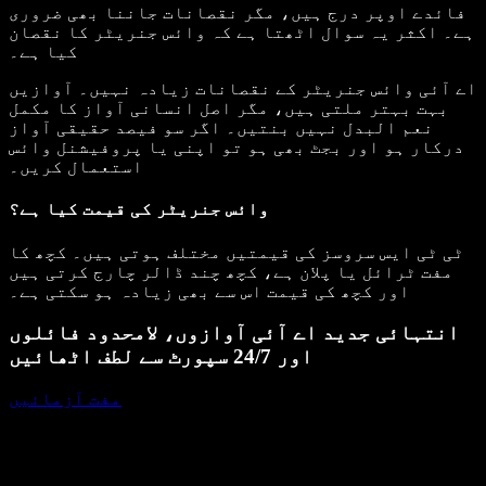
فائدے اوپر درج ہیں، مگر نقصانات جاننا بھی ضروری
ہے۔ اکثر یہ سوال اٹھتا ہے کہ وائس جنریٹر کا نقصان
کیا ہے۔
اے آئی وائس جنریٹر کے نقصانات زیادہ نہیں۔ آوازیں
بہت بہتر ملتی ہیں، مگر اصل انسانی آواز کا مکمل
نعم البدل نہیں بنتیں۔ اگر سو فیصد حقیقی آواز
درکار ہو اور بجٹ بھی ہو تو اپنی یا پروفیشنل وائس
استعمال کریں۔
وائس جنریٹر کی قیمت کیا ہے؟
ٹی ٹی ایس سروسز کی قیمتیں مختلف ہوتی ہیں۔ کچھ کا
مفت ٹرائل یا پلان ہے، کچھ چند ڈالر چارج کرتی ہیں
اور کچھ کی قیمت اس سے بھی زیادہ ہو سکتی ہے۔
انتہائی جدید اے آئی آوازوں، لامحدود فائلوں
اور 24/7 سپورٹ سے لطف اٹھائیں
مفت آزمائیں