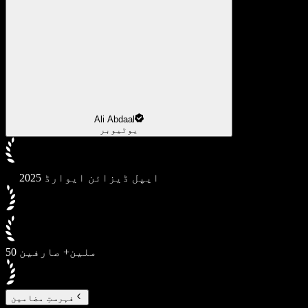
Ali Abdaal
یوٹیوبر
2025 ایپل ڈیزائن ایوارڈ
50 ملین+ صارفین
فہرستِ مضامین