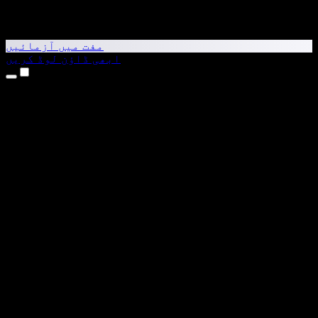
مفت میں آزمائیں
ابھی ڈاؤن لوڈ کریں
مصنوعات
متن کو آواز میں بدلیں
iPhone اور iPad ایپس
Android ایپ
Chrome ایکسٹینشن
Edge ایکسٹینشن
ویب ایپ
Mac ایپ
Windows ایپ
AI وائس جنریٹر
وائس اوور
ڈبنگ