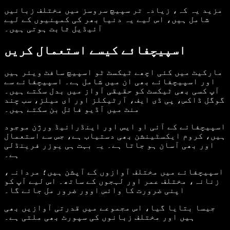
مزید یہ کہ، زیادہ تر سپیچ سروسز میں مختلف زبانیں
شامل ہیں، اس لیے یہ دنیا بھر کی کمپنیوں کے لیے
آئیڈیل ثابت ہوتی ہیں۔
اسپیچفائے کیسے استعمال کریں
مارکیٹ میں کئی اچھے ٹیکسٹ ٹو اسپیچ سافٹ ویئر ہیں
اور اسپیچفائے بھی ان میں شامل ہے۔ اسپیچفائے سے
آپ کسی بھی ٹیکسٹ کو حقیقی آواز میں بدل سکتے ہیں۔
گوگل ڈاکس، پی ڈی ایف، آرٹیکلز اور ای میلز، سب چند
منٹ میں آڈیو فائل بن سکتے ہیں۔
اسپیچفائے کے آئی او ایس اور اینڈرائیڈ ورژن موجود
ہیں، کروم ایکسٹینشن بھی دستیاب ہے، جس سے استعمال
اور بھی آسان ہو جاتا ہے۔ یہ بہت ہی یوزر فرینڈلی
ہے۔
اسپیچفائے میں مختلف آوازوں کے آپشن ہیں؛ مردانہ،
زنانہ، مختلف عمر اور لہجوں کے ساتھ۔ اس لیے آپ کو
اپنی ضرورت کا وائس اوور ضرور مل جائے گا۔
جیسا بتایا گیا، اس مجموعے میں قدرتی آوازیں بھی
ہیں اور مختلف زبانوں کی سپورٹ بھی ملتی ہے۔