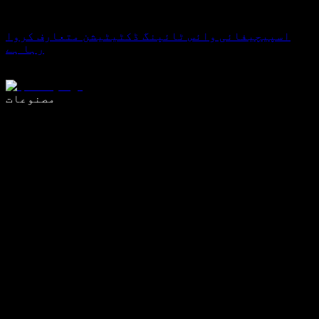
اسپیچیفائی وائس ٹائپنگ ڈکٹیٹیشن متعارف کروا
رہا ہے
وائس ٹائپنگ کے ساتھ 5 گنا تیزی سے لکھیں
مصنوعات
مزید جانیں