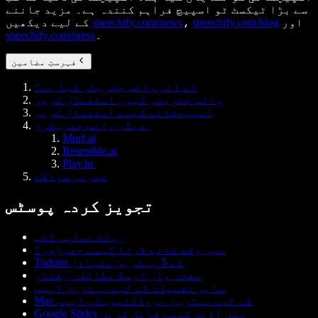
سے بڑا ٹیکسٹ ٹو اسپیچ فراہم کنندہ ہے۔ مزید جاننے
اور
speechify.com/blog
،
speechify.com/news
کے لیے دیکھیں
۔
speechify.com/press
فہرستِ مضامین
اے آئی وائس جنریٹر کیا ہے؟
وائس جنریٹر کیوں استعمال کریں
اسپیچفائے کیسے استعمال کریں
دیگر وائس جنریٹرز
Murf.ai
Resemble.ai
Play.ht
عمومی سوالات
تجویز کردہ پوسٹس
ریڈٹ نصابی کتب
میں وقت ضائع کرنا کیسے چھوڑوں؟
Todoist کے 5 بہترین متبادل
صفحہ وار اوسط مطالعہ رفتار
ماہر نفسیات کے لیے بہترین ایپس
Mac کے لیے بہترین پروڈکٹیویٹی ایپس
Google Slides میں آڈیو کیسے شامل کریں