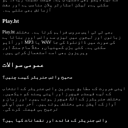
سکتی ہے، لیکن اسٹارٹر پلان مناسب ہے اور مفت
آزمائش بھی ملتی ہے۔
Play.ht
Play.ht بھی ٹی ٹی ایس سروس فراہم کرتا ہے۔ مختلف
زبانوں اور لہجوں میں تیزی سے وائس اوور بناتا ہے
اور آڈیو MP3 یا WAV کی صورت میں ڈاؤنلوڈ کی جا
سکتی ہے۔ کئی بڑی کمپنیاں، مثلاً سام سنگ اور
ویریزون بھی اسے استعمال کرتی ہیں۔
عمومی سوالات
صحیح وائس جنریٹر کیسے چنیں؟
اپنی ضرورت کے مطابق بہترین وائس جنریٹر کے انتخاب
کے لیے قیمت، فیچرز اور اپنی پسند کو دیکھیں۔
مختلف جنریٹرز کے الگ فیچرز ہوتے ہیں، اور زبان و
آواز کے آپشن بھی مختلف ہوتے ہیں۔ آخر میں آپ کی
ترجیح ہی فیصلہ کرے گی۔
وائس جنریٹر کے فائدے اور نقصانات کیا ہیں؟