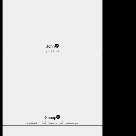
John
اداکار
Snoop
موسیقی کی دنیا کا آئیکون