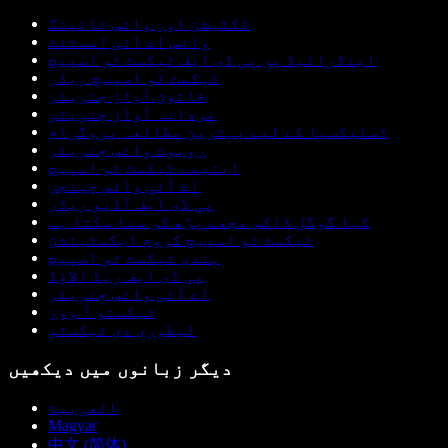
ڈکٹیشن اور وائس ٹائپنگ
وائس اے آئی اسسٹنٹ
اینڈرائیڈ پر پی ڈی ایف ٹیکسٹ ٹو اسپیچ
ٹیکسٹ ٹو اسپیچ ریڈر
خاتون آواز جنریٹر
مردانہ آواز جنریٹر
ڈسلیکسیا کے لیے بہترین مطالعہ پروگرام
روبوٹ وائس جنریٹر
اینیمے ٹیکسٹ ٹو اسپیچ
اے آئی وائس چینجر
پی ڈی ایف آڈیو ریڈر
کیا گوگل ڈاکس مجھے پڑھ کر سنا سکتا ہے
ٹیکسٹ ٹو اسپیچ کروم ایکسٹینشن
ہندی ٹیکسٹ ٹو اسپیچ
پی ڈی ایف ریڈ الاؤڈ
اے آئی وائس جنریٹر
ٹیکستو آ ووز
لیطوری دی ٹیکسٹو
دیگر زبانوں میں دیکھیں
العربية
Magyar
中文 (简体)