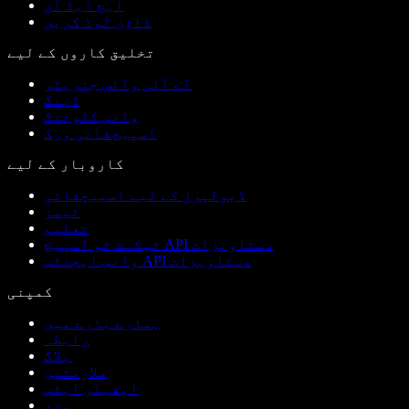
ایج ایڈ آن
ڈاؤن لوڈ کریں
تخلیق کاروں کے لیے
اے آئی وائس جنریٹر
ڈبنگ
وائس کلوننگ
اسپیچفائی ورک
کاروبار کے لیے
ڈیولپرز کے لیے اسپیچفائی
ٹیمز
تعلیم
ٹیکسٹ ٹو اسپیچ API دستاویزات
وائس ایجنٹس API دستاویزات
کمپنی
ہمارے بارے میں
رابطہ
بلاگ
ملازمتیں
ایفیلی ایٹس
مدد