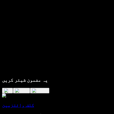
یہ مضمون شیئر کریں
کلف وائتزمین