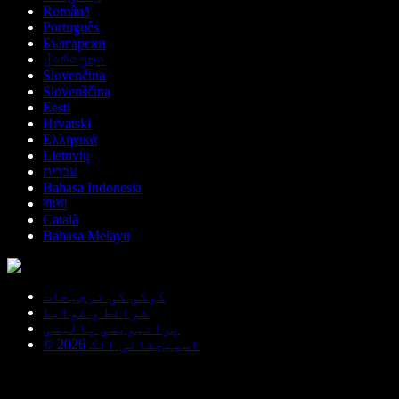
Română
Português
Български
ქართული
Slovenčina
Slovenščina
Eesti
Hrvatski
Ελληνικά
Lietuvių
עברית
Bahasa Indonesia
বাংলা
Català
Bahasa Melayu
کوکی کی ترجیحات
شرائط و ضوابط
پرائیویسی پالیسی
© اسپیچفائی انک 2026