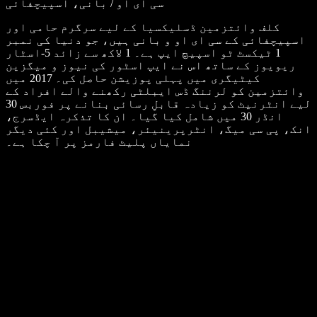
سی ای او / بانی، اسپیچفائی
کلف وائتزمین ڈسلیکسیا کے لیے سرگرم حامی اور
اسپیچفائی کے سی ای او و بانی ہیں، جو دنیا کی نمبر
1 ٹیکسٹ ٹو اسپیچ ایپ ہے۔ 1 لاکھ سے زائد 5-اسٹار
ریویوز کے ساتھ اس نے ایپ اسٹور کی نیوز و میگزین
کیٹیگری میں پہلی پوزیشن حاصل کی۔ 2017 میں
وائتزمین کو لرننگ ڈس ایبلٹی رکھنے والے افراد کے
لیے انٹرنیٹ کو زیادہ قابلِ رسائی بنانے پر فوربس 30
انڈر 30 میں شامل کیا گیا۔ ان کا تذکرہ ایڈسرج،
انک، پی سی میگ، انٹرپرینیئر، میشیبل اور کئی دیگر
نمایاں پلیٹ فارمز پر آ چکا ہے۔