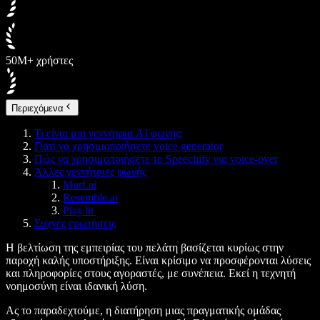
50M+ χρήστες
Περιεχόμενα
Τι είναι μια γεννήτρια AI φωνής;
Γιατί να χρησιμοποιήσετε voice generator
Πώς να χρησιμοποιήσετε το Speechify για voice-over
Άλλες γεννήτριες φωνής
Murf.ai
Resemble.ai
Play.ht
Συχνές ερωτήσεις
Η βελτίωση της εμπειρίας του πελάτη βασίζεται κυρίως στην
παροχή καλής υποστήριξης. Είναι κρίσιμο να προσφέρονται λύσεις
και πληροφορίες στους αγοραστές, με συνέπεια. Εκεί η τεχνητή
νοημοσύνη είναι ιδανική λύση.
Ας το παραδεχτούμε, η διατήρηση μιας πραγματικής ομάδας