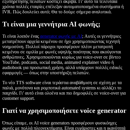
εξυπηρέτησης πελατών κοστίζει ακριβά. Γι’ αυτό τα τελευταία
χρόνια πολλές εταιρίες επέλεξαν αυτοματοποιημένα συστήματα ή
IVR. Πώς δουλεύει αυτό; Θα το δούμε σήμερα αναλυτικά.
Τι είναι μια γεννήτρια AI φωνής;
Τι είναι λοιπόν ένας
generator φωνής με AI
; Αυτές οι γεννήτριες
μετατρέπουν αρχεία κειμένου σε ήχο χρησιμοποιώντας τεχνητή
νοημοσύνη. Πολλοί πάροχοι προσφέρουν πλέον μετατροπή
κειμένου σε ομιλία με φωνές υψηλής ποιότητας που ακούγονται
ανθρώπινες. Χρησιμοποιούνται κυρίως για voice-over σε βίντεο
YouTube, podcasts, social media, animated explainer video ή
audiobook για προσωπική χρήση, αλλά υπάρχουν πολλές ειδικές
εφαρμογές — όπως στην υποστήριξη πελατών.
Το νέο TTS software είναι τεράστια αναβάθμιση σε σχέση με τα
παλιά, μονότονα και ρομποτικά automated systems κι αλλάζει το
παιχνίδι. Γι’ αυτό είναι ολοένα και πιο δημοφιλές σε voice-over για
customer support.
Γιατί να χρησιμοποιήσετε voice generator
Όπως είπαμε, οι AI voice generators προσφέρουν φυσικόηχες
φωνές με πολλά πλεονεκτήματα. Είναι ευχάριστες και η ικανότητά