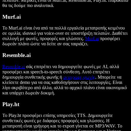
πελατών. Μερικές είναι οι Murf.ai, Resemble.ai, Play.ht. Παρακάτω
θα τις δούμε πιο αναλυτικά.
Murf.ai
Το Murf.ai είναι ένα από τα πολλά εργαλεία μετατροπής κειμένου
σε ομιλία, ιδανικό για voice-over σε υποστήριξη πελατών. Διαθέτει
συλλογή με φωνές, προφορές και γλώσσες.
Murf.ai
προσφέρει
δωρεάν πλάνο ώστε να δείτε αν σας ταιριάζει.
Resemble.ai
Resemble.ai
σάς επιτρέπει να δημιουργείτε φωνές με AI, αλλά
προσφέρει και speech-to-speech σύνθεση. Αυτό επιτρέπει
δημιουργία συνθετικής φωνής ή
αντιγραφή φωνής
. Μπορείτε να
κλείσετε demo για να σας καθοδηγήσουν στις λειτουργίες. Είναι
λίγο ακριβότερο από άλλα, αλλά το αρχικό πλάνο είναι οικονομικό
και υπάρχει δωρεάν δοκιμή.
Play.ht
To Play.ht προσφέρει επίσης υπηρεσίες TTS. Δημιουργείτε
συνθετικές φωνές με διάφορες προφορές και γλώσσες. Η
μετατροπή είναι γρήγορη και το export γίνεται σε MP3/WAV. Το