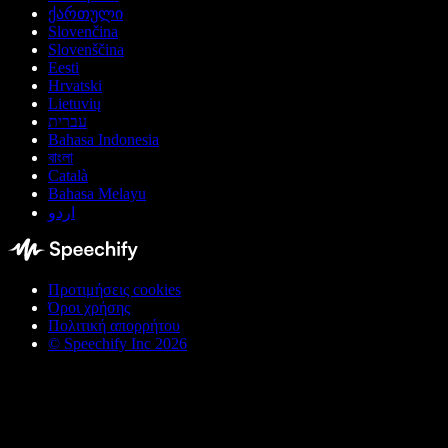
ქართული
Slovenčina
Slovenščina
Eesti
Hrvatski
Lietuvių
עברית
Bahasa Indonesia
বাংলা
Català
Bahasa Melayu
اردو
Προτιμήσεις cookies
Όροι χρήσης
Πολιτική απορρήτου
© Speechify Inc 2026