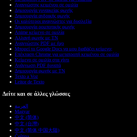
Αναγνώστης κειμένου σε ομιλία
Δημιουργία γυναικείας φωνής
Δημιουργία ανδρικής φωνής
Οι καλύτεροι αναγνώστες για δυσλεξία
Δημιουργία ρομποτικής φωνής
Anime κείμενο σε ομιλία
Αλλαγή φωνής με ΤΝ
Αναγνώστης PDF με ήχο
Μπορεί το Google Docs να μου διαβάζει κείμενο;
Επέκταση Chrome για μετατροπή κειμένου σε ομιλία
Κείμενο σε ομιλία στα χίντι
Ανάγνωση PDF δυνατά
Δημιουργία φωνής με ΤΝ
Texto a Voz
Leitor de Texto
Δείτε και σε άλλες γλώσσες
العربية
Magyar
中文 (简体)
中文 (台灣)
中文 (简体 中国大陆)
Čeština