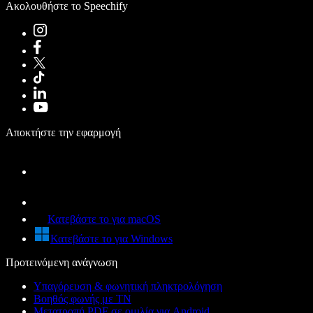
Ακολουθήστε το Speechify
Αποκτήστε την εφαρμογή
Κατεβάστε το για macOS
Κατεβάστε το για Windows
Προτεινόμενη ανάγνωση
Υπαγόρευση & φωνητική πληκτρολόγηση
Βοηθός φωνής με ΤΝ
Μετατροπή PDF σε ομιλία για Android