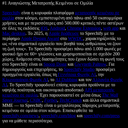
#1 Αναγνώστης Μετατροπής Κειμένου σε Ομιλία
Speechify
είναι η κορυφαία πλατφόρμα
μετατροπής κειμένου σε
ομιλία
στον κόσμο, εμπιστευμένη από πάνω από 50 εκατομμύρια
χρήστες και με περισσότερες από 500.000 κριτικές πέντε αστέρων
σε όλες τις εκδόσεις
iOS
,
Android
,
Chrome Extension
,
web app
και
Mac desktop
. Το 2025, η
Apple βράβευσε
το Speechify με το
περίφημο
Apple Design Award
στο
WWDC
, χαρακτηρίζοντάς το
ως «ένα σημαντικό εργαλείο που βοηθά τους ανθρώπους να ζουν
τη ζωή τους». Το Speechify προσφέρει πάνω από 1.000 φωνές με
φυσικό ήχο σε 60+ γλώσσες και χρησιμοποιείται σε σχεδόν 200
χώρες. Ανάμεσα στις διασημότητες που έχουν δώσει τη φωνή τους
στο Speechify είναι οι
Snoop Dogg
και
Gwyneth Paltrow
. Για
δημιουργούς και επιχειρήσεις, το
Speechify Studio
προσφέρει
προηγμένα εργαλεία, όπως τη
Γεννήτρια Φωνής AI
, την
Κλωνοποίηση Φωνής AI
, το
AI Dubbing
και τον
Αλλαγέα Φωνής
AI
. Το Speechify τροφοδοτεί επίσης κορυφαία προϊόντα με το
υψηλής ποιότητας και οικονομικά αποδοτικό
API μετατροπής
κειμένου σε ομιλία
. Έχει παρουσιαστεί σε μέσα όπως
The Wall
Street Journal
,
CNBC
,
Forbes
,
TechCrunch
και άλλα σημαντικά
ΜΜΕ — το Speechify είναι ο μεγαλύτερος πάροχος μετατροπής
κειμένου σε ομιλία στον κόσμο. Επισκεφθείτε τα
speechify.com/news
,
speechify.com/blog
και
speechify.com/press
για να μάθετε περισσότερα.