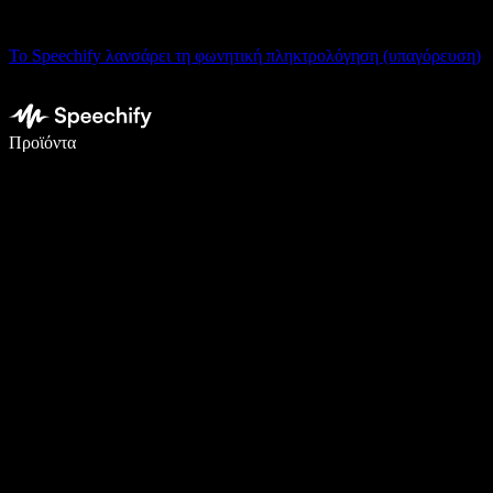
Το Speechify λανσάρει τη φωνητική πληκτρολόγηση (υπαγόρευση)
Γράψτε 5× πιο γρήγορα με φωνητική πληκτρολόγηση
Προϊόντα
Μάθετε περισσότερα