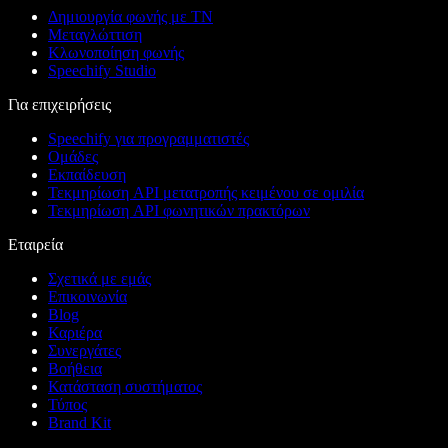
Δημιουργία φωνής με ΤΝ
Μεταγλώττιση
Κλωνοποίηση φωνής
Speechify Studio
Για επιχειρήσεις
Speechify για προγραμματιστές
Ομάδες
Εκπαίδευση
Τεκμηρίωση API μετατροπής κειμένου σε ομιλία
Τεκμηρίωση API φωνητικών πρακτόρων
Εταιρεία
Σχετικά με εμάς
Επικοινωνία
Blog
Καριέρα
Συνεργάτες
Βοήθεια
Κατάσταση συστήματος
Τύπος
Brand Kit