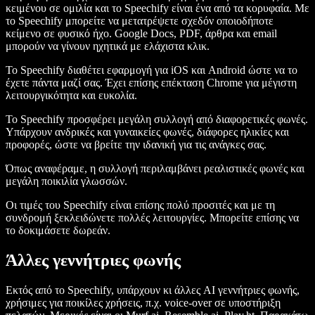
κειμένου σε ομιλία και το Speechify είναι ένα από τα κορυφαία. Με
το Speechify μπορείτε να μετατρέψετε σχεδόν οποιοδήποτε
κείμενο σε φυσικό ήχο. Google Docs, PDF, άρθρα και email
μπορούν να γίνουν ηχητικά με ελάχιστα κλικ.
Το Speechify διαθέτει εφαρμογή για iOS και Android ώστε να το
έχετε πάντα μαζί σας. Έχει επίσης επέκταση Chrome για μέγιστη
λειτουργικότητα και ευκολία.
Το Speechify προσφέρει μεγάλη συλλογή από διαφορετικές φωνές.
Υπάρχουν ανδρικές και γυναικείες φωνές, διάφορες ηλικίες και
προφορές, ώστε να βρείτε την ιδανική για τις ανάγκες σας.
Όπως αναφέραμε, η συλλογή περιλαμβάνει ρεαλιστικές φωνές και
μεγάλη ποικιλία γλωσσών.
Οι τιμές του Speechify είναι επίσης πολύ προσιτές και με τη
συνδρομή ξεκλειδώνετε πολλές λειτουργίες. Μπορείτε επίσης να
το δοκιμάσετε δωρεάν.
Άλλες γεννήτριες φωνής
Εκτός από το Speechify, υπάρχουν κι άλλες AI γεννήτριες φωνής,
χρήσιμες για ποικίλες χρήσεις, π.χ. voice-over σε υποστήριξη