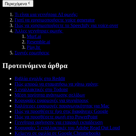
Περιεχόμενα
Τι είναι μια γεννήτρια AI φωνής;
Γιατί να χρησιμοποιήσετε voice generator
Πώς να χρησιμοποιήσετε το Speechify για voice-over
Άλλες γεννήτριες φωνής
Murf.ai
Resemble.ai
Play.ht
Συχνές ερωτήσεις
Προτεινόμενα άρθρα
Βιβλία σχολής στο Reddit
Πώς μπορώ να σταματήσω να χάνω χρόνο;
5 εναλλακτικές στο Todoist
Μέση ταχύτητα ανάγνωσης σελίδων
Κορυφαίες εφαρμογές για ψυχιάτρους
Καλύτερες εφαρμογές παραγωγικότητας για Mac
Πώς να προσθέσετε ήχο στις διαφάνειες Google
Πώς να προσθέσετε φωνή στο PowerPoint
Γεννήτρια αφήγησης για εταιρική εκπαίδευση
Κορυφαίες 5 εναλλακτικές του Adobe Read Out Loud
Κείμενο σε ομιλία σε Google Chromebooks