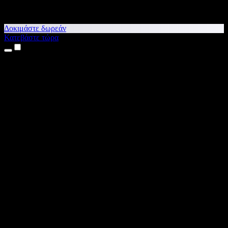
Δοκιμάστε δωρεάν
Κατεβάστε τώρα
Προϊόντα
Κείμενο σε Ομιλία
Εφαρμογές για iPhone & iPad
Εφαρμογή για Android
Επέκταση για Chrome
Επέκταση για Edge
Web εφαρμογή
Εφαρμογή για Mac
Εφαρμογή για Windows