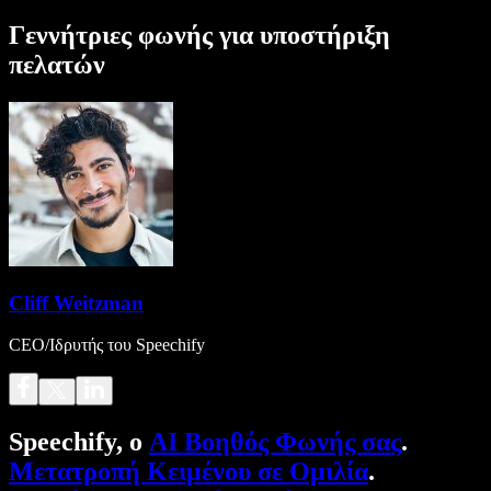
Γεννήτριες φωνής για υποστήριξη
πελατών
Cliff Weitzman
CEO/Ιδρυτής του Speechify
Speechify, ο
AI Βοηθός Φωνής σας
.
Μετατροπή Κειμένου σε Ομιλία
.