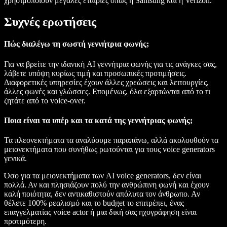
χρησιμοποιούν μεγάλες εταιρίες όπως η Samsung και η Verizon.
Συχνές ερωτήσεις
Πώς διαλέγω τη σωστή γεννήτρια φωνής;
Για να βρείτε την ιδανική AI γεννήτρια φωνής για τις ανάγκες σας,
λάβετε υπόψη κυρίως τιμή και προσωπικές προτιμήσεις.
Διαφορετικές υπηρεσίες έχουν άλλες χρεώσεις και λειτουργίες,
άλλες φωνές και γλώσσες. Επομένως, όλα εξαρτώνται από το τι
ζητάτε από το voice-over.
Ποια είναι τα υπέρ και τα κατά της γεννήτριας φωνής;
Τα πλεονεκτήματα τα αναλύουμε παραπάνω, αλλά ακολουθούν τα
μειονεκτήματα που συνήθως ρωτούνται για τους voice generators
γενικά.
Όσο για τα μειονεκτήματα των AI voice generators, δεν είναι
πολλά. Αν και πλησιάζουν πολύ την ανθρώπινη φωνή και έχουν
καλή ποιότητα, δεν αντικαθιστούν απόλυτα τον άνθρωπο. Αν
θέλετε 100% ρεαλισμό και το budget το επιτρέπει, ένας
επαγγελματίας voice actor ή μια δική σας ηχογράφηση είναι
προτιμότερη.