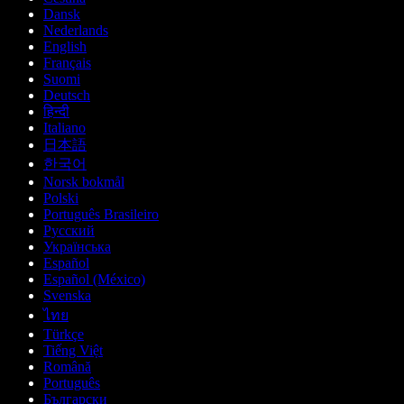
Dansk
Nederlands
English
Français
Suomi
Deutsch
हिन्दी
Italiano
日本語
한국어
Norsk bokmål
Polski
Português Brasileiro
Русский
Українська
Español
Español (México)
Svenska
ไทย
Türkçe
Tiếng Việt
Română
Português
Български