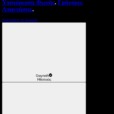
Υπαγόρευση Φωνής
.
Γρήγορες
Απαντήσεις
.
Δοκιμάστε το δωρεάν
Gwyneth
Ηθοποιός