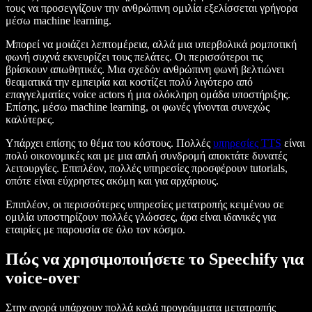
τους να προσεγγίζουν την ανθρώπινη ομιλία εξελίσσεται γρήγορα
μέσω machine learning.
Μπορεί να μοιάζει λεπτομέρεια, αλλά μια υπερβολικά ρομποτική
φωνή συχνά εκνευρίζει τους πελάτες. Οι περισσότεροι τις
βρίσκουν απωθητικές. Μια σχεδόν ανθρώπινη φωνή βελτιώνει
θεαματικά την εμπειρία και κοστίζει πολύ λιγότερο από
επαγγελματίες voice actors ή μια ολόκληρη ομάδα υποστήριξης.
Επίσης, μέσω machine learning, οι φωνές γίνονται συνεχώς
καλύτερες.
Υπάρχει επίσης το θέμα του κόστους. Πολλές
υπηρεσίες TTS
είναι
πολύ οικονομικές και με μια απλή συνδρομή αποκτάτε δυνατές
λειτουργίες. Επιπλέον, πολλές υπηρεσίες προσφέρουν tutorials,
οπότε είναι εύχρηστες ακόμη και για αρχάριους.
Επιπλέον, οι περισσότερες υπηρεσίες μετατροπής κειμένου σε
ομιλία υποστηρίζουν πολλές γλώσσες, άρα είναι ιδανικές για
εταιρίες με παρουσία σε όλο τον κόσμο.
Πώς να χρησιμοποιήσετε το Speechify για
voice-over
Στην αγορά υπάρχουν πολλά καλά προγράμματα μετατροπής