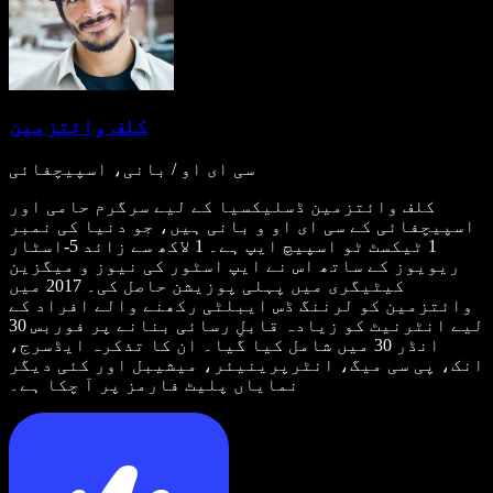
کلف وائتزمین
سی ای او / بانی، اسپیچفائی
کلف وائتزمین ڈسلیکسیا کے لیے سرگرم حامی اور
اسپیچفائی کے سی ای او و بانی ہیں، جو دنیا کی نمبر
1 ٹیکسٹ ٹو اسپیچ ایپ ہے۔ 1 لاکھ سے زائد 5-اسٹار
ریویوز کے ساتھ اس نے ایپ اسٹور کی نیوز و میگزین
کیٹیگری میں پہلی پوزیشن حاصل کی۔ 2017 میں
وائتزمین کو لرننگ ڈس ایبلٹی رکھنے والے افراد کے
لیے انٹرنیٹ کو زیادہ قابلِ رسائی بنانے پر فوربس 30
انڈر 30 میں شامل کیا گیا۔ ان کا تذکرہ ایڈسرج،
انک، پی سی میگ، انٹرپرینیئر، میشیبل اور کئی دیگر
نمایاں پلیٹ فارمز پر آ چکا ہے۔