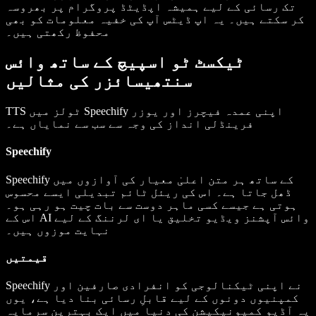
تک رسائی کے لیے ہمیشہ اپڈیٹڈ پروگرام پر بھروسہ
کر سکتے ہیں۔ یہ اپ ڈیٹس آپ کی خفیہ معلومات کو بھی
محفوظ رکھتی ہیں۔
ٹیکسٹ ٹو اسپیچ کے ساتھ وائس
سنتھیسائزر کی مثالیں
TTS ٹولز میں Speechify اپنی عمدہ فیچرز اور یوزر
فرینڈلی انداز کی وجہ سے سب سے نمایاں ہے۔
Speechify
Speechify کے ساتھ ہر متن اعلیٰ معیار کی آوازوں میں
ڈھل جاتا ہے۔ اس کی ریئل ٹائم تبدیلی ایسے محسوس
ہوتی ہے جیسے کسی ماہر دوست سے بات چیت ہو رہی ہو۔
اس کے AI وائس آپشنز ویڈیو تخلیق یا ای لرننگ کے لیے
نہایت موزوں ہیں۔
قیمتیں
Speechify نے اپنی ٹیکنالوجی کو انفرادی صارفین اور
کمپنیوں دونوں کے لیے قابلِ رسائی بنا دیا ہے، یوں
یہ آڈیو کمیونیکیشن کی دنیا میں ایک بہترین سرمایہ