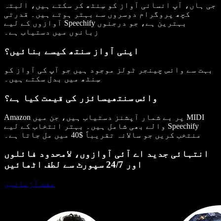
جی ہاں، آپ انسانی آواز کو سِنٹھ کر سکتے ہیں، البتہ
کچھ پروگرام دوسروں سے بہتر ہوتے ہیں۔ قدرتی
آوازوں کے لیے Speechify بہترین ہے، جو درجنوں
زبانوں میں دستیاب ہے۔
اپنی آواز سنتھ کیسے بنائیں؟
بہت سے وائس چینجر ٹولز موجود ہیں جو آپ کی آواز کو
سِنٹھ میں بدل سکتے ہیں۔
وائس سنتھیسائزر کی قیمت کیا ہے؟
Amazon پر بے شمار آپشنز دستیاب ہیں، جن میں MIDI
والے بھی شامل ہیں۔ بہتر انتخاب کے لیے Speechify
منتخب کریں جو سالانہ تقریباً $40 میں مل جاتا ہے۔
انتہائی جدید اے آئی آوازوں، لامحدود فائلوں
اور 24/7 سپورٹ سے لطف اٹھائیں
مفت آزمائیں