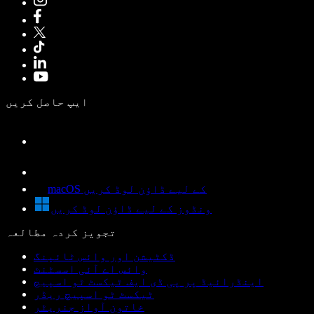
ایپ حاصل کریں
macOS کے لیے ڈاؤن لوڈ کریں
ونڈوز کے لیے ڈاؤن لوڈ کریں
تجویز کردہ مطالعہ
ڈکٹیشن اور وائس ٹائپنگ
وائس اے آئی اسسٹنٹ
اینڈرائیڈ پر پی ڈی ایف ٹیکسٹ ٹو اسپیچ
ٹیکسٹ ٹو اسپیچ ریڈر
خاتون آواز جنریٹر