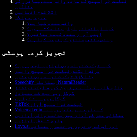
ٹیکسٹ ٹو اسپیچ کے ساتھ وائس سنتھیسائزر کی
مثالیں
اگلا قدم اٹھائیں
عمومی سوالات
وائس سنتھ کیا ہے؟
کیا آپ انسانی آواز بنا سکتے ہیں؟
اپنی آواز سنتھ کیسے بنائیں؟
وائس سنتھیسائزر کی قیمت کیا ہے؟
تجویز کردہ پوسٹس
کیا ٹیکسٹ ٹو اسپیچ آوازیں اچھی ہیں؟
برٹش انگلش ٹیکسٹ ٹو اسپیچ وائسز
ریڈ الاؤڈ ٹیکسٹ ٹو اسپیچ قیمتیں
Speechify بمقابلہ NaturalReader
کالج طلبہ کے لیے بہترین کروم ایکسٹینشنز
گوگل ویو نیٹ کے متبادل
گوگل ویو نیٹ کیا ہے
TikTok ٹیکسٹ ٹو اسپیچ آواز
Voicemaker.in کے بارے میں مکمل رہنما
بنگالی متن کو آواز میں بدلنے والی آوازیں
جاوی تلفظی آوازیں
Lovo.ai اور اس کے جائزوں پر حتمی رہنمائی