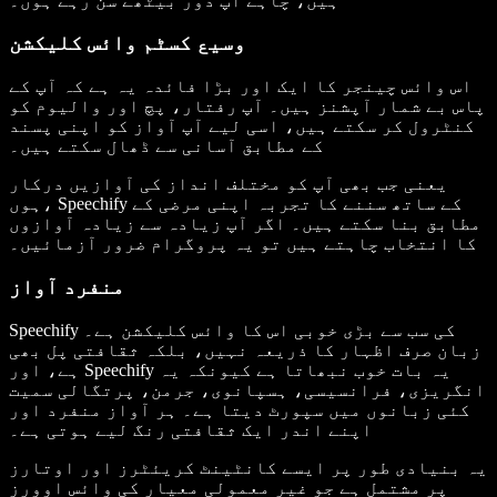
ہیں، چاہے آپ دور بیٹھے سن رہے ہوں۔
وسیع کسٹم وائس کلیکشن
اس وائس چینجر کا ایک اور بڑا فائدہ یہ ہے کہ آپ کے
پاس بے شمار آپشنز ہیں۔ آپ رفتار، پچ اور والیوم کو
کنٹرول کر سکتے ہیں، اسی لیے آپ آواز کو اپنی پسند
کے مطابق آسانی سے ڈھال سکتے ہیں۔
یعنی جب بھی آپ کو مختلف انداز کی آوازیں درکار
ہوں، Speechify کے ساتھ سننے کا تجربہ اپنی مرضی کے
مطابق بنا سکتے ہیں۔ اگر آپ زیادہ سے زیادہ آوازوں
کا انتخاب چاہتے ہیں تو یہ پروگرام ضرور آزمائیں۔
منفرد آواز
Speechify کی سب سے بڑی خوبی اس کا وائس کلیکشن ہے۔
زبان صرف اظہار کا ذریعہ نہیں، بلکہ ثقافتی پل بھی
ہے، اور Speechify یہ بات خوب نبھاتا ہے کیونکہ یہ
انگریزی، فرانسیسی، ہسپانوی، جرمن، پرتگالی سمیت
کئی زبانوں میں سپورٹ دیتا ہے۔ ہر آواز منفرد اور
اپنے اندر ایک ثقافتی رنگ لیے ہوتی ہے۔
یہ بنیادی طور پر ایسے کانٹینٹ کریئٹرز اور اوتارز
پر مشتمل ہے جو غیر معمولی معیار کی وائس اوورز