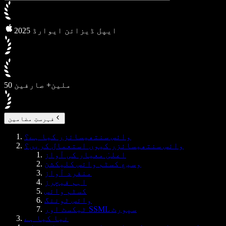
2025 ایپل ڈیزائن ایوارڈ
50 ملین+ صارفین
فہرستِ مضامین
وائس سنتھیسائزر کیا ہے؟
وائس سنتھیسائزر کیوں استعمال کریں؟
اعلیٰ معیار کی آواز
وسیع کسٹم وائس کلیکشن
منفرد آواز
اہم فیچرز
کسٹم وائس
وائس ٹوننگ
ٹیکسٹ اور SSML سپورٹ
نیا کیا ہے