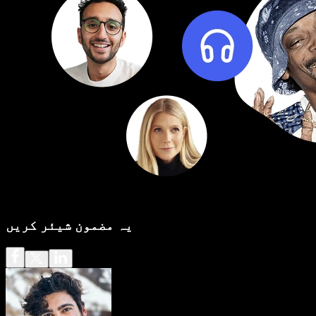
یہ مضمون شیئر کریں