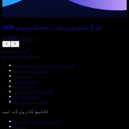
2026 کی 5 بہترین وائس ایجنٹ کمپنیاں
28 اپریل، 2026
سب دیکھیں
ٹیکسٹ ٹو اسپیچ
آئی فون اور آئی پیڈ ایپس
اینڈرائیڈ ایپ
میک ایپ
ونڈوز ایپ
ویب ایپ
کروم ایکسٹینشن
ایج ایڈ آن
ڈاؤن لوڈ کریں
تخلیق کاروں کے لیے
اے آئی وائس جنریٹر
ڈبنگ