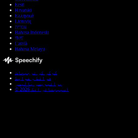
Eesti
Hrvatski
Ελληνικά
Lietuvių
עברית
Bahasa Indonesia
বাংলা
Català
Bahasa Melayu
کوکی کی ترجیحات
شرائط و ضوابط
پرائیویسی پالیسی
© اسپیچفائی انک 2026