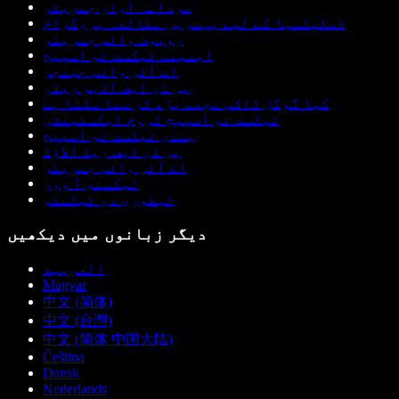
مردانہ آواز جنریٹر
ڈسلیکسیا کے لیے بہترین مطالعہ پروگرام
روبوٹ وائس جنریٹر
اینیمے ٹیکسٹ ٹو اسپیچ
اے آئی وائس چینجر
پی ڈی ایف آڈیو ریڈر
کیا گوگل ڈاکس مجھے پڑھ کر سنا سکتا ہے
ٹیکسٹ ٹو اسپیچ کروم ایکسٹینشن
ہندی ٹیکسٹ ٹو اسپیچ
پی ڈی ایف ریڈ الاؤڈ
اے آئی وائس جنریٹر
ٹیکستو آ ووز
لیطوری دی ٹیکسٹو
دیگر زبانوں میں دیکھیں
العربية
Magyar
中文 (简体)
中文 (台灣)
中文 (简体 中国大陆)
Čeština
Dansk
Nederlands