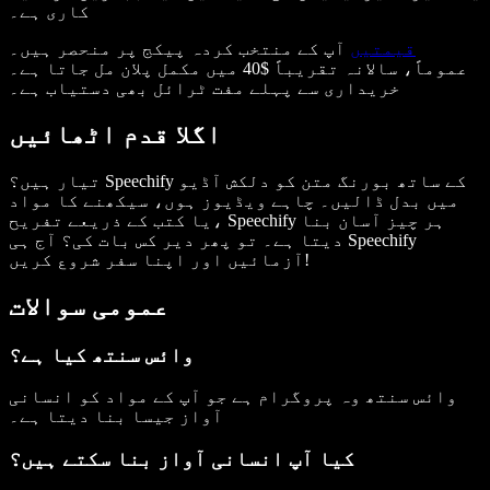
کاری ہے۔
قیمتیں
آپ کے منتخب کردہ پیکج پر منحصر ہیں۔
عموماً، سالانہ تقریباً $40 میں مکمل پلان مل جاتا ہے۔
خریداری سے پہلے مفت ٹرائل بھی دستیاب ہے۔
اگلا قدم اٹھائیں
تیار ہیں؟ Speechify کے ساتھ بورنگ متن کو دلکش آڈیو
میں بدل ڈالیں۔ چاہے ویڈیوز ہوں، سیکھنے کا مواد
یا کتب کے ذریعے تفریح، Speechify ہر چیز آسان بنا
دیتا ہے۔ تو پھر دیر کس بات کی؟ آج ہی Speechify
آزمائیں اور اپنا سفر شروع کریں!
عمومی سوالات
وائس سنتھ کیا ہے؟
وائس سنتھ وہ پروگرام ہے جو آپ کے مواد کو انسانی
آواز جیسا بنا دیتا ہے۔
کیا آپ انسانی آواز بنا سکتے ہیں؟