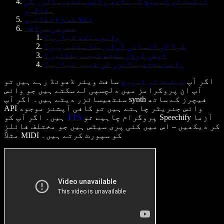
ٹیکسٹ ٹو اسپیچ کے ساتھ وائس سنتھیسائزر کی
مثالیں
اگلا قدم اٹھائیں
عمومی سوالات
وائس سنتھ کیا ہے؟
کیا آپ انسانی آواز بنا سکتے ہیں؟
اپنی آواز سنتھ کیسے بنائیں؟
وائس سنتھیسائزر کی قیمت کیا ہے؟
اگر آپ
ٹیکسٹ ٹو اسپیچ
سافٹ ویئر ڈھونڈ رہے ہیں تو
آپ ان پروگرامز میں دلچسپی لے سکتے ہیں جو وائس
سنتھیسائزر دیتے ہیں۔ اگر آپ synth فیچرز کے ساتھ
API وائس جنریٹر چاہتے ہیں تو کافی آپشنز موجود
پروگرام چاہیے تو Speechify آزما
TTS
ہیں۔ اگر آپ کو
کر دیکھیں – اس میں کئی پری سیٹس ہیں جو مختلف فائلز
مثلاً MIDI کو سپورٹ کرتے ہیں۔