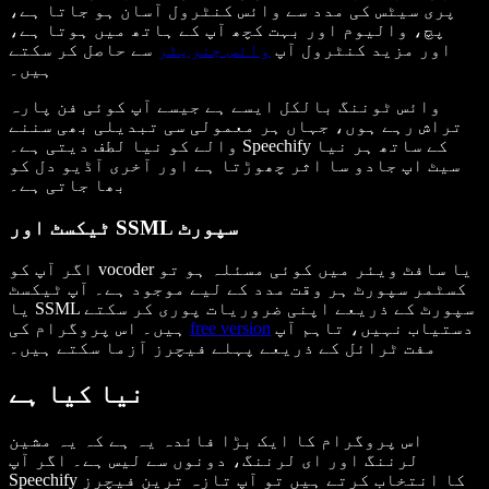
پری سیٹس کی مدد سے وائس کنٹرول آسان ہو جاتا ہے،
پچ، والیوم اور بہت کچھ آپ کے ہاتھ میں ہوتا ہے،
اور مزید کنٹرول آپ
وائس جنریٹر
سے حاصل کر سکتے
ہیں۔
وائس ٹوننگ بالکل ایسے ہے جیسے آپ کوئی فن پارہ
تراش رہے ہوں، جہاں ہر معمولی سی تبدیلی بھی سننے
والے کو نیا لطف دیتی ہے۔ Speechify کے ساتھ ہر نیا
سیٹ اپ جادو سا اثر چھوڑتا ہے اور آخری آڈیو دل کو
بھا جاتی ہے۔
ٹیکسٹ اور SSML سپورٹ
اگر آپ کو vocoder یا سافٹ ویئر میں کوئی مسئلہ ہو تو
کسٹمر سپورٹ ہر وقت مدد کے لیے موجود ہے۔ آپ ٹیکسٹ
یا SSML سپورٹ کے ذریعے اپنی ضروریات پوری کر سکتے
دستیاب نہیں، تاہم آپ
free version
ہیں۔ اس پروگرام کی
مفت ٹرائل کے ذریعے پہلے فیچرز آزما سکتے ہیں۔
نیا کیا ہے
اس پروگرام کا ایک بڑا فائدہ یہ ہے کہ یہ مشین
لرننگ اور ای لرننگ، دونوں سے لیس ہے۔ اگر آپ
Speechify کا انتخاب کرتے ہیں تو آپ تازہ ترین فیچرز