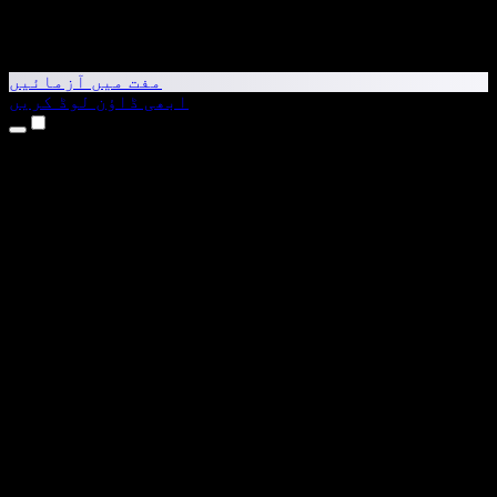
مفت میں آزمائیں
ابھی ڈاؤن لوڈ کریں
مصنوعات
متن کو آواز میں بدلیں
iPhone اور iPad ایپس
Android ایپ
Chrome ایکسٹینشن
Edge ایکسٹینشن
ویب ایپ
Mac ایپ