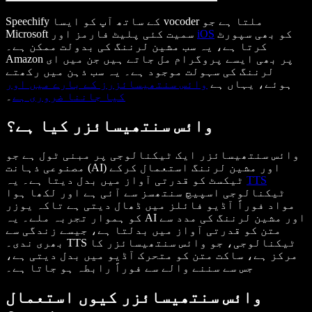
Speechify کے ساتھ آپ کو ایسا vocoder ملتا ہے جو
کو بھی سپورٹ
iOS
Microsoft سمیت کئی پلیٹ فارمز اور
کرتا ہے، یہ سب مشین لرننگ کی بدولت ممکن ہے۔
Amazon پر بھی ایسے پروگرام مل جاتے ہیں جن میں ای
لرننگ کی سہولت موجود ہے۔ یہ سب ذہن میں رکھتے
ہوئے، یہاں ہے
وائس سنتھیسائزرز کے بارے میں اور
کیا جاننا ضروری ہے
۔
وائس سنتھیسائزر کیا ہے؟
وائس سنتھیسائزر ایک ٹیکنالوجی پر مبنی ٹول ہے جو
مصنوعی ذہانت (AI) اور مشین لرننگ استعمال کرکے
TTS
ٹیکسٹ کو قدرتی آواز میں بدل دیتا ہے۔ یہ
ٹیکنالوجی اسپیچ سنتھسز سے آئی ہے اور لکھا ہوا
مواد فوراً آڈیو فائلز میں ڈھال دیتی ہے تاکہ یوزر
کو ہموار تجربہ ملے۔ یہ AI اور مشین لرننگ کی مدد سے
متن کو قدرتی آواز میں بدلتا ہے، جیسے زندگی سے
بھری ندی۔ TTS ٹیکنالوجی، جو وائس سنتھیسائزر کا
مرکز ہے، ساکت متن کو متحرک آڈیو میں بدل دیتی ہے،
جس سے سننے والے سے فوراً رابطہ ہو جاتا ہے۔
وائس سنتھیسائزر کیوں استعمال