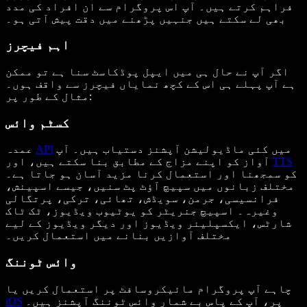
فراہم کرتے ہیں۔ آپ اس پروگرام سے ان افراد کی مدد
بھی لے سکتے ہیں جنہیں پڑھنے میں دقت پیش آتی ہو۔
اہم فیچرز
اگر آپ نے حال ہی میں ایپل پوڈکاسٹ سنا ہے تو ممکن
ہے آپ پہلے ہی اس کے کچھ نمایاں فیچرز سے واقف ہوں۔
مثال کے طور پر:
کسٹم وائس
میں کئی ماڈیولیشن آپشنز دستیاب ہیں۔ آپ
API
عمدہ
TTS
آواز کو اپنے مزاج کے مطابق بنا سکتے ہیں، اور
کو سمجھنا اور استعمال کرنا مزید آسان ہو جاتا ہے۔
مختلف زبانوں میں سپیچ آؤٹ پٹ سنیں، جیسے اسپینش،
فرانسیسی، جرمن، سویڈش، تھائی، ترکی، پرتگالی
وغیرہ۔ اسپیچ جنریٹر کو یوٹیوب ویڈیوز، ٹک ٹاک
شارٹس، ایکسپلینر ویڈیوز اور دیگر ویڈیوز کے لیے
مختلف آوازیں بنانے میں استعمال کریں۔
وائس ٹوننگ
چاہے آپ پروگرام مائیکروسافٹ پر استعمال کریں یا
پر، آپ کے پاس بے شمار وائس ٹوننگ آپشنز ہیں۔
iOS