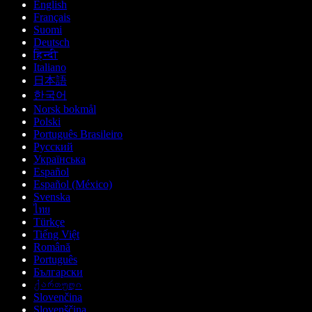
English
Français
Suomi
Deutsch
हिन्दी
Italiano
日本語
한국어
Norsk bokmål
Polski
Português Brasileiro
Русский
Українська
Español
Español (México)
Svenska
ไทย
Türkçe
Tiếng Việt
Română
Português
Български
ქართული
Slovenčina
Slovenščina