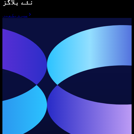
نئے بلاگز
سب دیکھیں