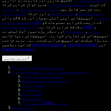
گوینتھ پیلٹرو
۔ تخلیق کاروں اور کاروباری اداروں
کے لیے،
اسپیچفائی اسٹوڈیو
جدید ٹولز فراہم کرتا
ہے، جن میں شامل ہیں
اے آئی وائس جنریٹر
،
اے آئی
وائس کلوننگ
،
اے آئی ڈبنگ
، اور اس کا
اے آئی وائس
چینجر
۔ اسپیچفائی اپنی اعلیٰ معیار اور کم لاگت والی
کے ذریعے کئی اہم مصنوعات کو
ٹیکسٹ ٹو اسپیچ API
،
CNBC
،
طاقت فراہم کرتا ہے۔
وال اسٹریٹ جرنل
فوربز
،
ٹیک کرنچ
اور دیگر بڑے نیوز آؤٹ لیٹس نے
اسپیچفائی کو نمایاں کیا ہے۔ اسپیچفائی دنیا کا سب
سے بڑا ٹیکسٹ ٹو اسپیچ فراہم کنندہ ہے۔ مزید جاننے
اور
speechify.com/blog
،
speechify.com/news
کے لیے دیکھیں
۔
speechify.com/press
فہرستِ مضامین
وائس سنتھیسائزر کیا ہے؟
وائس سنتھیسائزر کیوں استعمال کریں؟
اعلیٰ معیار کی آواز
وسیع کسٹم وائس کلیکشن
منفرد آواز
اہم فیچرز
کسٹم وائس
وائس ٹوننگ
ٹیکسٹ اور SSML سپورٹ
نیا کیا ہے