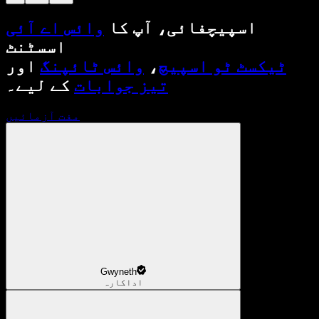
اسپیچفائی، آپ کا
وائس اے آئی
اسسٹنٹ
ٹیکسٹ ٹو اسپیچ
،
وائس ٹائپنگ
اور
تیز جوابات
کے لیے۔
مفت آزمائیں
Gwyneth
اداکارہ