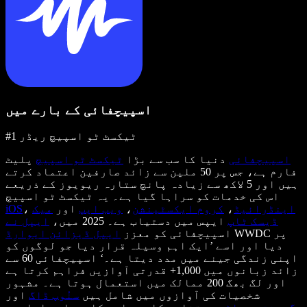
اسپیچفائی کے بارے میں
#1 ٹیکسٹ ٹو اسپیچ ریڈر
اسپیچفائی
دنیا کا سب سے بڑا
ٹیکسٹ ٹو اسپیچ
پلیٹ
فارم ہے، جس پر 50 ملین سے زائد صارفین اعتماد کرتے
ہیں اور 5 لاکھ سے زیادہ پانچ ستارہ ریویوز کے ذریعے
اس کی خدمات کو سراہا گیا ہے۔ یہ ٹیکسٹ ٹو اسپیچ
اینڈرائیڈ
،
کروم ایکسٹینشن
،
ویب ایپ
اور
میک
،
iOS
ڈیسک ٹاپ
ایپس میں دستیاب ہے۔ 2025 میں،
ایپل نے
WWDC پر
اسپیچفائی کو معزز
ایپل ڈیزائن ایوارڈ
دیا اور اسے ’ایک اہم وسیلہ قرار دیا جو لوگوں کو
اپنی زندگی جینے میں مدد دیتا ہے۔‘ اسپیچفائی 60 سے
زائد زبانوں میں 1,000+ قدرتی آوازیں فراہم کرتا ہے
اور لگ بھگ 200 ممالک میں استعمال ہوتا ہے۔ مشہور
شخصیات کی آوازوں میں شامل ہیں
سنُوپ ڈاگ
اور