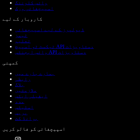
وائس کلوننگ
اسپیچفائی ورک
کاروبار کے لیے
ڈیولپرز کے لیے اسپیچفائی
ٹیمز
تعلیم
ٹیکسٹ ٹو اسپیچ API دستاویزات
وائس ایجنٹس API دستاویزات
کمپنی
ہمارے بارے میں
رابطہ
بلاگ
ملازمتیں
ایفیلی ایٹس
مدد
اسٹیٹس
پریس
برانڈ کٹ
اسپیچفائی کو فالو کریں