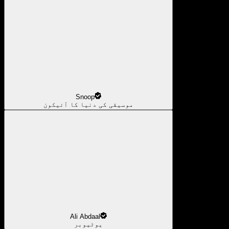
Snoop
موسیقی کی دنیا کا آئیکون
Ali Abdaal
یوٹیوبر