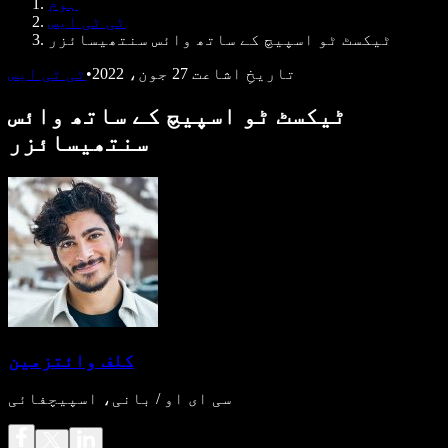
ہوم
ڈویلپرز کے لیے Speechify
ٹی ٹی ایس
ٹیکسٹ ٹو اسپیچ کے ساتھ وائس سنتھیسائزر
تاریخِ اشاعت
27 جون، 2022
•
ٹی ٹی ایس
ٹیکسٹ ٹو اسپیچ کے ساتھ وائس
سنتھیسائزر
کلف وائتزمین
سی ای او / بانی، اسپیچفائی