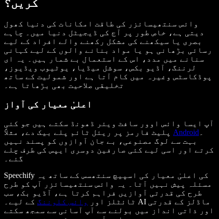
کریں؟
وائس سنتھیسائزر کی طاقت امکانات کی دنیا کھول
دیتی ہے، خاص طور پر آج کی ڈیجیٹل دنیا میں۔ چاہے
بصری یا سیکھنے کی مشکل رکھنے والے افراد کے لیے
رسائی بڑھانی ہو یا مواد بنانے والوں کے لیے کہانی
سنانے میں مدد، اس کے استعمال بے شمار ہیں۔ یہ ای
لرننگ، آڈیو بکس، سوشل میڈیا، یوٹیوب ویڈیوز،
پوڈکاسٹس وغیرہ میں کام آتا ہے اور شمولیت کے ساتھ
تخلیقی صلاحیت بھی بڑھاتا ہے۔
اعلیٰ معیار کی آواز
آپ ایسا وائس اوور سافٹ ویئر ڈھونڈ سکتے ہیں جو کئی
۔
Android
پلیٹ فارمز پر ریئل ٹائم پلے بیک دے، مثلاً
بہت سے لوگ مصنوعی، بے جان آوازوں کو پسند نہیں
کرتے اور اسی لیے کئی صارفین دوسری ایپس کی طرف چلے
گئے۔
Speechify کی اعلیٰ معیار کی اسپیچ سنتھسس کے ساتھ یہ
مسئلہ پیش نہیں آتا۔ یہ وائس سنتھیسائزر آپ کو طرح
طرح کی قدرتی آوازیں فراہم کرتا ہے، آڈیو بک، سب
ٹائٹلز اور
وائس کلوننگ
کے لیے۔ AI ماڈلز کے قدرتی
اور ذاتی انداز میں بولنے سے آپ آسانی سے سمجھ سکتے