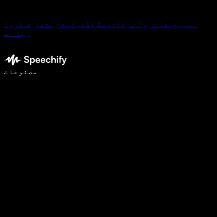
اسپیچیفائی وائس ٹائپنگ ڈکٹیٹیشن متعارف کروا
رہا ہے
وائس ٹائپنگ کے ساتھ 5 گنا تیزی سے لکھیں
مصنوعات
مزید جانیں