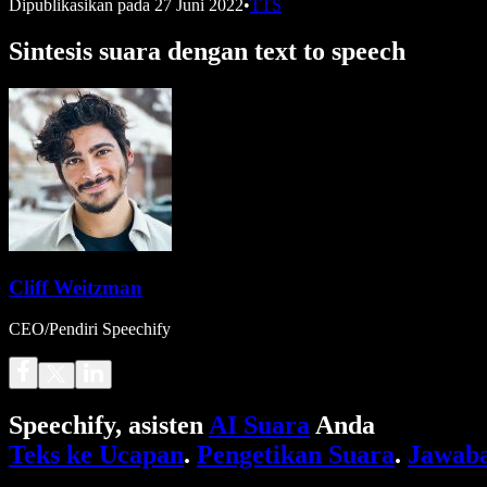
Dipublikasikan pada
27 Juni 2022
•
TTS
Sintesis suara dengan text to speech
Cliff Weitzman
CEO/Pendiri Speechify
Speechify, asisten
AI Suara
Anda
Teks ke Ucapan
.
Pengetikan Suara
.
Jawaba