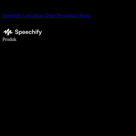
Speechify Luncurkan Dikte Pengetikan Suara
Menulis 5× lebih cepat dengan dikte suara
Produk
Pelajari lebih lanjut