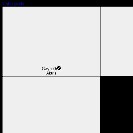
Coba gratis
Gwyneth
Aktris