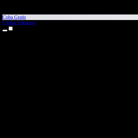
Coba Gratis
Unduh Sekarang
Produk
Teks ke Suara
Aplikasi iPhone & iPad
Aplikasi Android
Ekstensi Chrome
Ekstensi Edge
Aplikasi Web
Aplikasi Mac
Aplikasi Windows