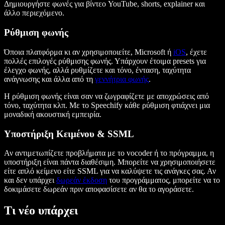
Δημιουργήστε φωνές για βίντεο YouTube, shorts, explainer και
άλλο περιεχόμενο.
Ρύθμιση φωνής
Όποια πλατφόρμα κι αν χρησιμοποιείτε, Microsoft ή
iOS
, έχετε
πολλές επιλογές ρύθμισης φωνής. Υπάρχουν έτοιμα presets για
έλεγχο φωνής, αλλά ρυθμίζετε και τόνο, ένταση, ταχύτητα
ανάγνωσης και άλλα από τη
γεννήτρια φωνής
.
Η ρύθμιση φωνής είναι σαν να ζωγραφίζετε με αποχρώσεις από
τόνο, ταχύτητα κλπ. Με το Speechify κάθε ρύθμιση φτιάχνει μια
μοναδική ακουστική εμπειρία.
Υποστήριξη Κειμένου & SSML
Αν αντιμετωπίζετε προβλήματα με το vocoder ή το πρόγραμμα, η
υποστήριξη είναι πάντα διαθέσιμη. Μπορείτε να χρησιμοποιήσετε
είτε απλό κείμενο είτε SSML για να καλύψετε τις ανάγκες σας. Αν
και δεν υπάρχει
δωρεάν έκδοση
του προγράμματος, μπορείτε να το
δοκιμάσετε δωρεάν πριν αποφασίσετε αν θα το αγοράσετε.
Τι νέο υπάρχει