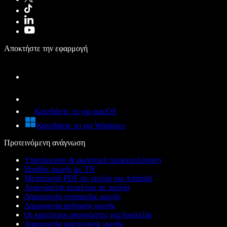
Αποκτήστε την εφαρμογή
Κατεβάστε το για macOS
Κατεβάστε το για Windows
Προτεινόμενη ανάγνωση
Υπαγόρευση & φωνητική πληκτρολόγηση
Βοηθός φωνής με ΤΝ
Μετατροπή PDF σε ομιλία για Android
Αναγνώστης κειμένου σε ομιλία
Δημιουργία γυναικείας φωνής
Δημιουργία ανδρικής φωνής
Οι καλύτεροι αναγνώστες για δυσλεξία
Δημιουργία ρομποτικής φωνής