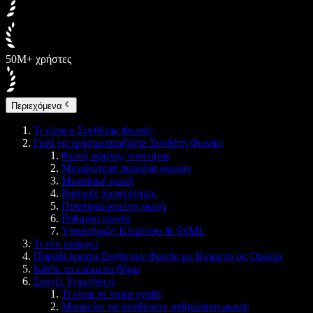
50M+ χρήστες
Περιεχόμενα
Τι είναι ο Συνθέτης Φωνής;
Γιατί να χρησιμοποιήσετε Συνθέτη Φωνής;
Φωνή υψηλής ποιότητας
Μεγαλύτερη ποικιλία φωνών
Μοναδική φωνή
Βασικές δυνατότητες
Προσαρμοσμένη φωνή
Ρύθμιση φωνής
Υποστήριξη Κειμένου & SSML
Τι νέο υπάρχει
Παραδείγματα Συνθετών Φωνής με Κείμενο σε Ομιλία
Κάντε το επόμενο βήμα
Συχνές Ερωτήσεις
Τι είναι το voice synth;
Μπορείτε να συνθέσετε ανθρώπινη φωνή;