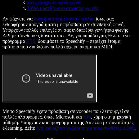
Πώς φτιάχνετε synth φωνή;
Πόσο κοστίζουν οι συνθέτες φωνής;
Αν ψάχνετε για
λογισμικό κειμένου σε ομιλία
, ίσως σας
ενδιαφέρουν προγράμματα με πρόσβαση σε συνθετική φωνή.
Υπάρχουν πολλές επιλογές αν σας ενδιαφέρει γεννήτρια φωνής
API με συνθετικές δυνατότητες. Αν, για παράδειγμα, θέλετε ένα
πρόγραμμα
TTS
, δοκιμάστε το Speechify – περιέχει έτοιμα
πρότυπα που διαβάζουν πολλά αρχεία, ακόμα και MIDI.
Με το Speechify έχετε πρόσβαση σε vocoder που λειτουργεί σε
πολλές πλατφόρμες, όπως Microsoft και
iOS
, χάρη στη μηχανική
μάθηση. Υπάρχουν και προγράμματα της Amazon με δυνατότητες
e-learning. Δείτε
ό,τι χρειάζεται να ξέρετε για τους συνθέτες φωνής
.