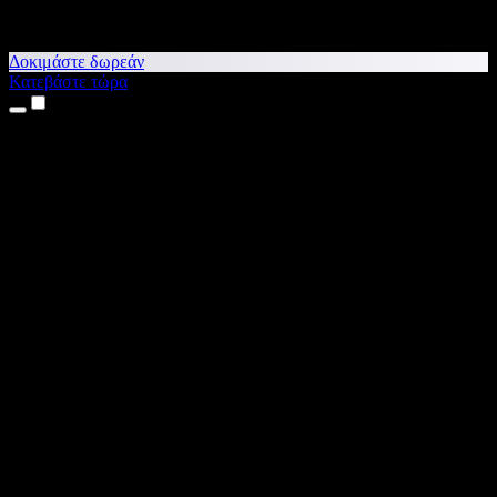
Δοκιμάστε δωρεάν
Κατεβάστε τώρα
Προϊόντα
Κείμενο σε Ομιλία
Εφαρμογές για iPhone & iPad
Εφαρμογή για Android
Επέκταση για Chrome
Επέκταση για Edge
Web εφαρμογή
Εφαρμογή για Mac
Εφαρμογή για Windows