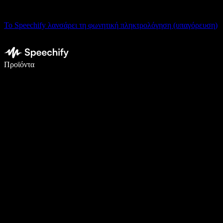
Το Speechify λανσάρει τη φωνητική πληκτρολόγηση (υπαγόρευση)
Γράψτε 5× πιο γρήγορα με φωνητική πληκτρολόγηση
Προϊόντα
Μάθετε περισσότερα