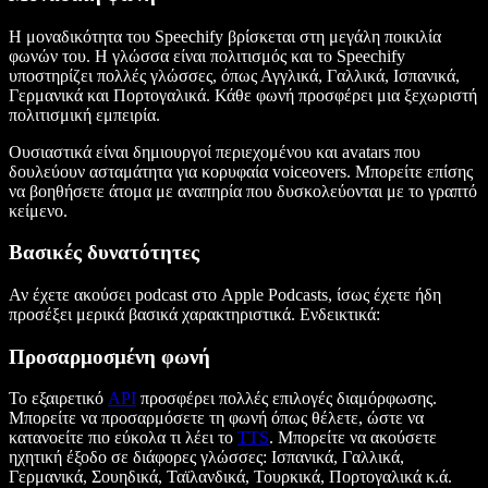
Η μοναδικότητα του Speechify βρίσκεται στη μεγάλη ποικιλία
φωνών του. Η γλώσσα είναι πολιτισμός και το Speechify
υποστηρίζει πολλές γλώσσες, όπως Αγγλικά, Γαλλικά, Ισπανικά,
Γερμανικά και Πορτογαλικά. Κάθε φωνή προσφέρει μια ξεχωριστή
πολιτισμική εμπειρία.
Ουσιαστικά είναι δημιουργοί περιεχομένου και avatars που
δουλεύουν ασταμάτητα για κορυφαία voiceovers. Μπορείτε επίσης
να βοηθήσετε άτομα με αναπηρία που δυσκολεύονται με το γραπτό
κείμενο.
Βασικές δυνατότητες
Αν έχετε ακούσει podcast στο Apple Podcasts, ίσως έχετε ήδη
προσέξει μερικά βασικά χαρακτηριστικά. Ενδεικτικά:
Προσαρμοσμένη φωνή
Το εξαιρετικό
API
προσφέρει πολλές επιλογές διαμόρφωσης.
Μπορείτε να προσαρμόσετε τη φωνή όπως θέλετε, ώστε να
κατανοείτε πιο εύκολα τι λέει το
TTS
. Μπορείτε να ακούσετε
ηχητική έξοδο σε διάφορες γλώσσες: Ισπανικά, Γαλλικά,
Γερμανικά, Σουηδικά, Ταϊλανδικά, Τουρκικά, Πορτογαλικά κ.ά.