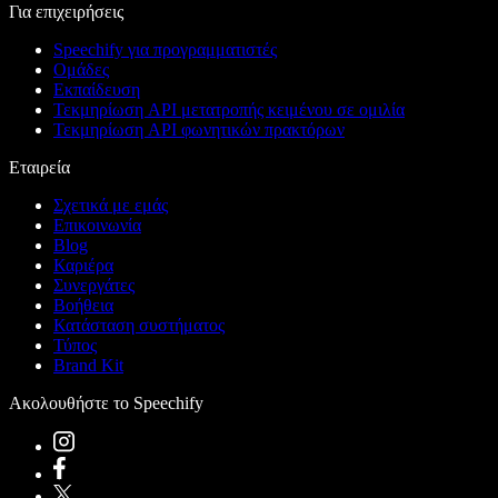
Για επιχειρήσεις
Speechify για προγραμματιστές
Ομάδες
Εκπαίδευση
Τεκμηρίωση API μετατροπής κειμένου σε ομιλία
Τεκμηρίωση API φωνητικών πρακτόρων
Εταιρεία
Σχετικά με εμάς
Επικοινωνία
Blog
Καριέρα
Συνεργάτες
Βοήθεια
Κατάσταση συστήματος
Τύπος
Brand Kit
Ακολουθήστε το Speechify