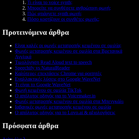
Τι είναι το voice synth;
Μπορείτε να συνθέσετε ανθρώπινη φωνή;
Πώς φτιάχνετε synth φωνή;
Πόσο κοστίζουν οι συνθέτες φωνής;
Προτεινόμενα άρθρα
Είναι καλές οι φωνές μετατροπής κειμένου σε ομιλία;
Φωνές μετατροπής κειμένου σε ομιλία στα Βρετανικά
Αγγλικά
Τιμολόγηση Read Aloud text to speech
Speechify vs NaturalReader
Καλύτερες επεκτάσεις Chrome για φοιτητές
Εναλλακτικές λύσεις στο Google WaveNet
Τι είναι το Google WaveNet
Φωνή κειμένου σε ομιλία TikTok
Ο απόλυτος οδηγός για το Voicemaker.in
Φωνές μετατροπής κειμένου σε ομιλία στα Μπενγκάλι
Ιαβανικές φωνές μετατροπής κειμένου σε ομιλία
Ο απόλυτος οδηγός για το Lovo.ai & αξιολογήσεις
Πρόσφατα άρθρα