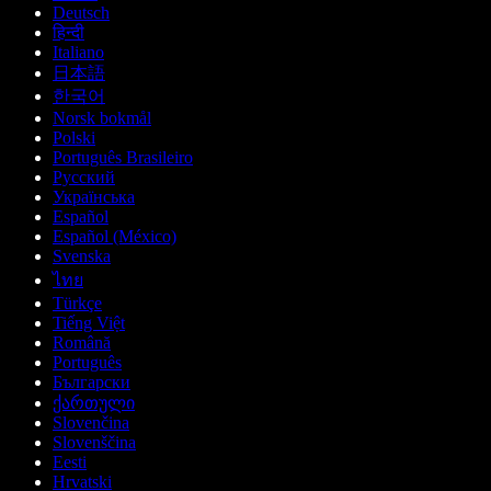
Deutsch
हिन्दी
Italiano
日本語
한국어
Norsk bokmål
Polski
Português Brasileiro
Русский
Українська
Español
Español (México)
Svenska
ไทย
Türkçe
Tiếng Việt
Română
Português
Български
ქართული
Slovenčina
Slovenščina
Eesti
Hrvatski