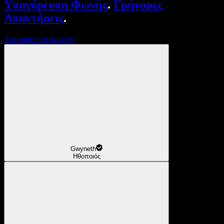
Υπαγόρευση Φωνής
.
Γρήγορες
Απαντήσεις
.
Δοκιμάστε το δωρεάν
Gwyneth
Ηθοποιός