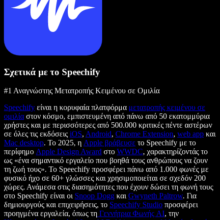
Σχετικά με το Speechify
#1 Αναγνώστης Μετατροπής Κειμένου σε Ομιλία
Speechify
είναι η κορυφαία πλατφόρμα
μετατροπής κειμένου σε
ομιλία
στον κόσμο, εμπιστευμένη από πάνω από 50 εκατομμύρια
χρήστες και με περισσότερες από 500.000 κριτικές πέντε αστέρων
σε όλες τις εκδόσεις
iOS
,
Android
,
Chrome Extension
,
web app
και
Mac desktop
. Το 2025, η
Apple βράβευσε
το Speechify με το
περίφημο
Apple Design Award
στο
WWDC
, χαρακτηρίζοντάς το
ως «ένα σημαντικό εργαλείο που βοηθά τους ανθρώπους να ζουν
τη ζωή τους». Το Speechify προσφέρει πάνω από 1.000 φωνές με
φυσικό ήχο σε 60+ γλώσσες και χρησιμοποιείται σε σχεδόν 200
χώρες. Ανάμεσα στις διασημότητες που έχουν δώσει τη φωνή τους
στο Speechify είναι οι
Snoop Dogg
και
Gwyneth Paltrow
. Για
δημιουργούς και επιχειρήσεις, το
Speechify Studio
προσφέρει
προηγμένα εργαλεία, όπως τη
Γεννήτρια Φωνής AI
, την