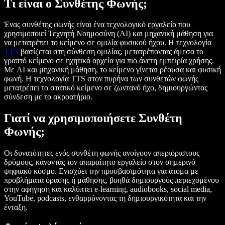
Τι είναι ο Συνθέτης Φωνής;
Ένας συνθέτης φωνής είναι ένα τεχνολογικό εργαλείο που
χρησιμοποιεί Τεχνητή Νοημοσύνη (AI) και μηχανική μάθηση για
να μετατρέπει το κείμενο σε ομιλία φυσικού ήχου. Η τεχνολογία
TTS
βασίζεται στη σύνθεση ομιλίας, μετατρέποντας άμεσα το
γραπτό κείμενο σε ηχητικά αρχεία για πιο άνετη εμπειρία χρήσης.
Με AI και μηχανική μάθηση, το κείμενο γίνεται ρέουσα και φυσική
φωνή. Η τεχνολογία TTS στον πυρήνα των συνθετών φωνής
μετατρέπει το στατικό κείμενο σε ζωντανό ήχο, δημιουργώντας
σύνδεση με το ακροατήριο.
Γιατί να χρησιμοποιήσετε Συνθέτη
Φωνής;
Οι δυνατότητες ενός συνθέτη φωνής ανοίγουν απεριόριστους
δρόμους, κάνοντάς τον απαραίτητο εργαλείο στον σημερινό
ψηφιακό κόσμο. Ενισχύει την προσβασιμότητα για άτομα με
προβλήματα όρασης ή μάθησης, βοηθά δημιουργούς περιεχομένου
στην αφήγηση και καλύπτει e-learning, audiobooks, social media,
YouTube, podcasts, ενθαρρύνοντας τη δημιουργικότητα και την
ένταξη.