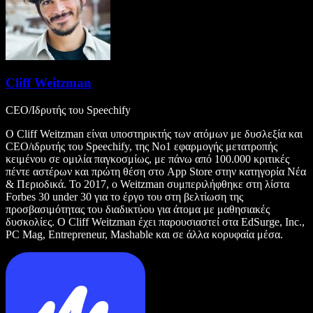
Cliff Weitzman
CEO/Ιδρυτής του Speechify
Ο Cliff Weitzman είναι υποστηρικτής των ατόμων με δυσλεξία και
CEO/ιδρυτής του Speechify, της Νο1 εφαρμογής μετατροπής
κειμένου σε ομιλία παγκοσμίως, με πάνω από 100.000 κριτικές
πέντε αστέρων και πρώτη θέση στο App Store στην κατηγορία Νέα
& Περιοδικά. Το 2017, ο Weitzman συμπεριλήφθηκε στη λίστα
Forbes 30 under 30 για το έργο του στη βελτίωση της
προσβασιμότητας του διαδικτύου για άτομα με μαθησιακές
δυσκολίες. Ο Cliff Weitzman έχει παρουσιαστεί στα EdSurge, Inc.,
PC Mag, Entrepreneur, Mashable και σε άλλα κορυφαία μέσα.