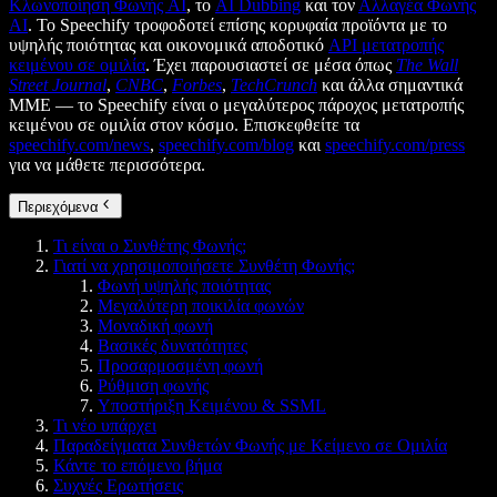
Κλωνοποίηση Φωνής AI
, το
AI Dubbing
και τον
Αλλαγέα Φωνής
AI
. Το Speechify τροφοδοτεί επίσης κορυφαία προϊόντα με το
υψηλής ποιότητας και οικονομικά αποδοτικό
API μετατροπής
κειμένου σε ομιλία
. Έχει παρουσιαστεί σε μέσα όπως
The Wall
Street Journal
,
CNBC
,
Forbes
,
TechCrunch
και άλλα σημαντικά
ΜΜΕ — το Speechify είναι ο μεγαλύτερος πάροχος μετατροπής
κειμένου σε ομιλία στον κόσμο. Επισκεφθείτε τα
speechify.com/news
,
speechify.com/blog
και
speechify.com/press
για να μάθετε περισσότερα.
Περιεχόμενα
Τι είναι ο Συνθέτης Φωνής;
Γιατί να χρησιμοποιήσετε Συνθέτη Φωνής;
Φωνή υψηλής ποιότητας
Μεγαλύτερη ποικιλία φωνών
Μοναδική φωνή
Βασικές δυνατότητες
Προσαρμοσμένη φωνή
Ρύθμιση φωνής
Υποστήριξη Κειμένου & SSML
Τι νέο υπάρχει
Παραδείγματα Συνθετών Φωνής με Κείμενο σε Ομιλία
Κάντε το επόμενο βήμα
Συχνές Ερωτήσεις