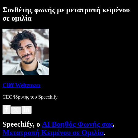
Συνθέτης φωνής με μετατροπή κειμένου
σε ομιλία
Cliff Weitzman
CEO/Ιδρυτής του Speechify
Speechify, ο
AI Βοηθός Φωνής σας
.
Μετατροπή Κειμένου σε Ομιλία
.