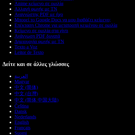
Anime κείμενο σε ομιλία
Αλλαγή φωνής με ΤΝ
Αναγνώστης PDF με ήχο
Μπορεί το Google Docs να μου διαβάζει κείμενο;
Επέκταση Chrome για μετατροπή κειμένου σε ομιλία
Κείμενο σε ομιλία στα χίντι
Ανάγνωση PDF δυνατά
Δημιουργία φωνής με ΤΝ
Texto a Voz
Leitor de Texto
Δείτε και σε άλλες γλώσσες
العربية
Magyar
中文 (简体)
中文 (台灣)
中文 (简体 中国大陆)
Čeština
Dansk
Nederlands
English
Français
Suomi