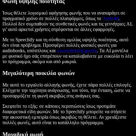
Φωνή υψηλής ποιότητας
Ίσως θέλετε λογισμικό αφήγησης φωνής που να αναπαράγει σε
πραγματικό χρόνο σε πολλές πλατφόρμες, όπως το
Android
.
Πολλοί δεν συμπαθούν τις συνθετικές φωνές και τις γεννήτριες AI,
γι’ αυτό αρκετοί χρήστες στρέφονται σε άλλες εφαρμογές.
Με το Speechify και τη σύνθεση ομιλίας υψηλής ποιότητας, αυτό
δεν είναι πρόβλημα. Προσφέρει πολλές φυσικές φωνές για
audiobooks, υπότιτλους και
κλωνοποίηση φωνής
. Τα AI μοντέλα
με φυσικό ήχο σάς επιτρέπουν να καταλαβαίνετε με ευκολία τι λέει
το πρόγραμμα, ακόμα και από μακριά.
Μεγαλύτερη ποικιλία φωνών
Με αυτό το εργαλείο αλλαγής φωνής, έχετε πάρα πολλές επιλογές.
Ελέγχετε την ταχύτητα ανάγνωσης, τον τόνο, την ένταση, ώστε να
προσαρμόζετε τη φωνή ακριβώς στις ανάγκες σας.
Σκεφτείτε το εξής: σε κάποιες περιπτώσεις ίσως προτιμάτε
διαφορετικά είδη φωνών. Με το Speechify μπορείτε να στήσετε
την ακουστική εμπειρία όπως ακριβώς τη θέλετε. Αν χρειάζεστε
πολλές φωνές, αυτό είναι το κατάλληλο πρόγραμμα.
Μοναδική φωνή