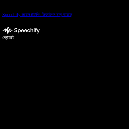
Speechify ভয়েস টাইপিং ডিকটেশন চালু করেছে
ভয়েস টাইপিং দিয়ে ৫ গুণ দ্রুত লিখুন
প্রোডাক্ট
আরও জানুন