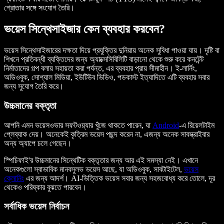
শ্রোতার সঙ্গে সংযোগ তৈরি।
ভয়েস সিন্থেসাইজার কেন ব্যবহার করবেন?
ভয়েস সিন্থেসাইজারের দক্ষতা দিয়ে প্রযুক্তির দুনিয়ায় অনেক সুবিধা পাওয়া যায়। দৃষ্টি বা
শিখনে প্রতিবন্ধী ব্যক্তিদের জন্য অ্যাক্সেসিবিলিটি বাড়ানো থেকে শুরু করে কনটেন্ট
নির্মাতাদের গল্প বলায় সহায়তা করা পর্যন্ত, এর ব্যবহার প্রায় সীমাহীন। ই-লার্নিং,
অডিওবুক, সোশ্যাল মিডিয়া, ইউটিউব ভিডিও, পডকাস্ট ইত্যাদিতে এটি ব্যবহার সবার
জন্য সুযোগ তৈরি করে।
উচ্চমানের বক্তৃতা
আপনি এমন ভয়েসওভার সফটওয়্যার খুঁজে থাকতে পারেন, যা
Android
-এ রিয়েলটাইম
প্লেব্যাক দেয়। অনেকেই কৃত্রিম ভয়েস পছন্দ করেন না, এজন্য অনেক সাবস্ক্রাইবার
অন্য অ্যাপে চলে গেছেন।
স্পিচিফাই'র উচ্চমানের সিন্থেটিক বক্তৃতার জন্য আর এই সমস্যা নেই। এখানে
অনেকগুলো স্বাভাবিক মানবসুলভ ভয়েস আছে, যা অডিওবুক, সাবটাইটেল,
ভয়েস
ক্লোনিং
এর জন্য আদর্শ। AI-ভিত্তিক ভয়েস সবার জন্য সহজবোধ্য করে তোলে, দূর
থেকেও পরিষ্কার বুঝতে পারবেন।
সর্বাধিক ভয়েস নির্বাচন