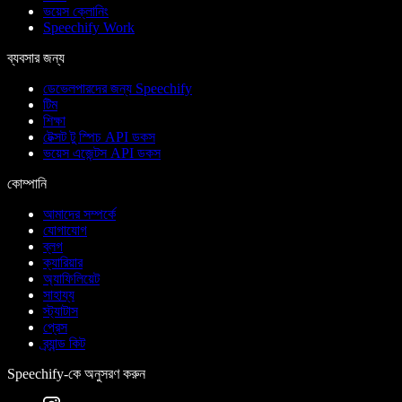
ভয়েস ক্লোনিং
Speechify Work
ব্যবসার জন্য
ডেভেলপারদের জন্য Speechify
টিম
শিক্ষা
টেক্সট টু স্পিচ API ডকস
ভয়েস এজেন্টস API ডকস
কোম্পানি
আমাদের সম্পর্কে
যোগাযোগ
ব্লগ
ক্যারিয়ার
অ্যাফিলিয়েট
সাহায্য
স্ট্যাটাস
প্রেস
ব্র্যান্ড কিট
Speechify-কে অনুসরণ করুন