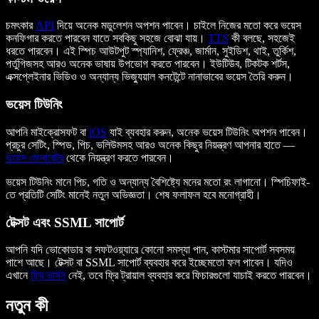
চমৎকার
API
দিয়ে অনেক মডুলেশন অপশন পাবেন। চাইলে নিজের মতো করে ভয়েস
কনফিগার করতে পারবেন যাতে সবকিছু সহজে বোঝা যায়।
TTS
কী বলছে, সহজেই
ধরতে পারবেন। এই স্পিচ আউটপুট স্প্যানিশ, ফ্রেঞ্চ, জার্মান, সুইডিশ, থাই, তুর্কিশ,
পর্তুগিজসহ আরও অনেক ভাষায় উপভোগ করতে পারবেন। ইউটিউব, টিকটক শর্টস,
এক্সপ্লেইনার ভিডিও ও অন্যান্য ভিজ্যুয়াল কনটেন্টে নানাভাবের ভয়েস তৈরি করুন।
ভয়েস টিউনিং
আপনি মাইক্রোসফট বা
iOS
যাই ব্যবহার করুন, অনেক ভয়েস টিউনিং অপশন পাবেন।
প্রচুর সেটিং, স্পিড, পিচ, ভলিউমসহ আরও অনেক কিছুর নিয়ন্ত্রণ আপনার হাতে —
ভয়েস জেনারেটর
থেকে নিয়ন্ত্রণ করতে পারবেন।
ভয়েস টিউনিং মানে পিচ, গতি ও অন্যান্য বৈশিষ্ট্যে মনের মতো রং লাগানো। স্পিচিফাই-
তে প্রতিটি সেটিং মানেই নতুন অভিজ্ঞতা। শেষ ফলাফল হবে মনোগ্রাহী।
টেক্সট এবং SSML সাপোর্ট
আপনি যদি ভোকোডার বা সফটওয়্যারে কোনো সমস্যা পান, কাস্টমার সাপোর্ট সবসময়
পাশে আছে। টেক্সট বা SSML সাপোর্ট ব্যবহার করে ইচ্ছেমতো ফল পাবেন। যদিও
এখানে
ফ্রি ভার্সন
নেই, তবে ফ্রি ট্রায়াল ব্যবহার করে ফিচারগুলো যাচাই করতে পারবেন।
নতুন কী