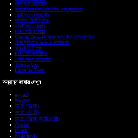
পুরুষ কণ্ঠ জেনারেটর
ডিসলেক্সিয়ার জন্য সেরা রিডিং প্রোগ্রামগুলো
রোবট ভয়েস জেনারেটর
অ্যানিমে টেক্সট টু স্পিচ
এআই ভয়েস চেঞ্জার
PDF অডিও রিডার
Google Docs কি আমার জন্য পড়ে শোনাতে পারে
টেক্সট টু স্পিচ Chrome এক্সটেনশন
হিন্দি টেক্সট টু স্পিচ
PDF রিড অ্যালাউড
এআই ভয়েস জেনারেটর
Texto a Voz
Leitor de Texto
অন্যান্য ভাষায় দেখুন
العربية
Magyar
中文 (简体)
中文 (台灣)
中文 (简体 中国大陆)
Čeština
Dansk
Nederlands