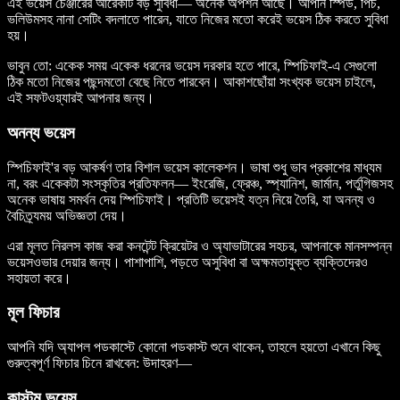
এই ভয়েস চেঞ্জারের আরেকটি বড় সুবিধা— অনেক অপশন আছে। আপনি স্পিড, পিচ,
ভলিউমসহ নানা সেটিং বদলাতে পারেন, যাতে নিজের মতো করেই ভয়েস ঠিক করতে সুবিধা
হয়।
ভাবুন তো: একেক সময় একেক ধরনের ভয়েস দরকার হতে পারে, স্পিচিফাই-এ সেগুলো
ঠিক মতো নিজের পছন্দমতো বেছে নিতে পারবেন। আকাশছোঁয়া সংখ্যক ভয়েস চাইলে,
এই সফটওয়্যারই আপনার জন্য।
অনন্য ভয়েস
স্পিচিফাই'র বড় আকর্ষণ তার বিশাল ভয়েস কালেকশন। ভাষা শুধু ভাব প্রকাশের মাধ্যম
না, বরং একেকটা সংস্কৃতির প্রতিফলন— ইংরেজি, ফ্রেঞ্চ, স্প্যানিশ, জার্মান, পর্তুগিজসহ
অনেক ভাষায় সমর্থন দেয় স্পিচিফাই। প্রতিটি ভয়েসই যত্ন নিয়ে তৈরি, যা অনন্য ও
বৈচিত্র্যময় অভিজ্ঞতা দেয়।
এরা মূলত নিরলস কাজ করা কনটেন্ট ক্রিয়েটর ও অ্যাভাটারের সহচর, আপনাকে মানসম্পন্ন
ভয়েসওভার দেয়ার জন্য। পাশাপাশি, পড়তে অসুবিধা বা অক্ষমতাযুক্ত ব্যক্তিদেরও
সহায়তা করে।
মূল ফিচার
আপনি যদি অ্যাপল পডকাস্টে কোনো পডকাস্ট শুনে থাকেন, তাহলে হয়তো এখানে কিছু
গুরুত্বপূর্ণ ফিচার চিনে রাখবেন: উদাহরণ—
কাস্টম ভয়েস