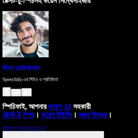
টেক্সট-টু-স্পিচসহ ভয়েস সিন্থেসাইজার
ক্লিফ ওয়েইৎজম্যান
Speechify-এর সিইও ও প্রতিষ্ঠাতা
স্পিচিফাই, আপনার
ভয়েস AI
সহকারী
টেক্সট-টু-স্পিচ
।
ভয়েস টাইপিং
।
দ্রুত উত্তর
।
বিনামূল্যে ব্যবহার করে দেখুন