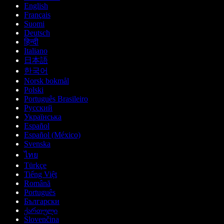
English
Français
Suomi
Deutsch
हिन्दी
Italiano
日本語
한국어
Norsk bokmål
Polski
Português Brasileiro
Русский
Українська
Español
Español (México)
Svenska
ไทย
Türkçe
Tiếng Việt
Română
Português
Български
ქართული
Slovenčina