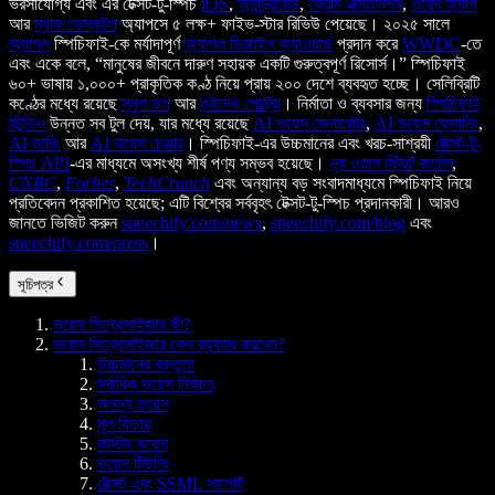
ভরসাযোগ্য এবং এর টেক্সট-টু-স্পিচ
iOS
,
অ্যান্ড্রয়েড
,
ক্রোম এক্সটেনশন
,
ওয়েব অ্যাপ
আর
ম্যাক ডেস্কটপ
অ্যাপসে ৫ লক্ষ+ ফাইভ-স্টার রিভিউ পেয়েছে। ২০২৫ সালে
অ্যাপল
স্পিচিফাই-কে মর্যাদাপূর্ণ
অ্যাপল ডিজাইন অ্যাওয়ার্ড
প্রদান করে
WWDC
-তে
এবং একে বলে, “মানুষের জীবনে দারুণ সহায়ক একটি গুরুত্বপূর্ণ রিসোর্স।” স্পিচিফাই
৬০+ ভাষায় ১,০০০+ প্রাকৃতিক কণ্ঠ নিয়ে প্রায় ২০০ দেশে ব্যবহৃত হচ্ছে। সেলিব্রিটি
কণ্ঠের মধ্যে রয়েছে
স্নুপ ডগ
আর
গুইনেথ পেল্ট্রো
। নির্মাতা ও ব্যবসার জন্য
স্পিচিফাই
স্টুডিও
উন্নত সব টুল দেয়, যার মধ্যে রয়েছে
AI ভয়েস জেনারেটর
,
AI ভয়েস ক্লোনিং
,
AI ডাবিং
আর
AI ভয়েস চেঞ্জার
। স্পিচিফাই-এর উচ্চমানের এবং খরচ-সাশ্রয়ী
টেক্সট-টু-
স্পিচ API
-এর মাধ্যমে অসংখ্য শীর্ষ পণ্য সম্ভব হয়েছে।
দ্য ওয়াল স্ট্রিট জার্নাল
,
CNBC
,
Forbes
,
TechCrunch
এবং অন্যান্য বড় সংবাদমাধ্যমে স্পিচিফাই নিয়ে
প্রতিবেদন প্রকাশিত হয়েছে; এটি বিশ্বের সর্ববৃহৎ টেক্সট-টু-স্পিচ প্রদানকারী। আরও
জানতে ভিজিট করুন
speechify.com/news
,
speechify.com/blog
এবং
speechify.com/press
।
সূচিপত্র
ভয়েস সিন্থেসাইজার কী?
ভয়েস সিন্থেসাইজার কেন ব্যবহার করবেন?
উচ্চমানের বক্তৃতা
সর্বাধিক ভয়েস নির্বাচন
অনন্য ভয়েস
মূল ফিচার
কাস্টম ভয়েস
ভয়েস টিউনিং
টেক্সট এবং SSML সাপোর্ট