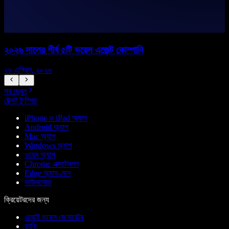
২০২৬ সালের শীর্ষ ৫টি ভয়েস এজেন্ট কোম্পানি
২৮ এপ্রিল, ২০২৬
১
সব দেখুন
টেক্সট টু স্পিচ
iPhone ও iPad অ্যাপ
Android অ্যাপ
Mac অ্যাপ
Windows অ্যাপ
ওয়েব অ্যাপ
Chrome এক্সটেনশন
Edge অ্যাড-অন
ডাউনলোড
ক্রিয়েটরদের জন্য
এআই ভয়েস জেনারেটর
ডাবিং