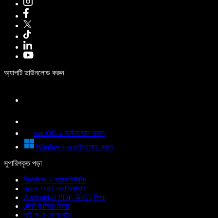
অ্যাপটি ডাউনলোড করুন
macOS-এ ডাউনলোড করুন
Windows-এ ডাউনলোড করুন
সুপারিশকৃত পড়া
ডিকটেশন ও ভয়েস টাইপিং
ভয়েস এআই অ্যাসিস্ট্যান্ট
Android-এ PDF টেক্সট টু স্পিচ
টেক্সট টু স্পিচ রিডার
নারী কণ্ঠ জেনারেটর