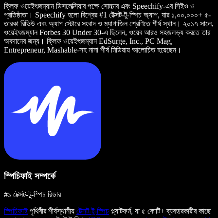
ক্লিফ ওয়েইৎজম্যান ডিসলেক্সিয়ার পক্ষে সোচ্চার এবং Speechify-এর সিইও ও
প্রতিষ্ঠাতা। Speechify হলো বিশ্বের #1 টেক্সট-টু-স্পিচ অ্যাপ, যার ১,০০,০০০+ ৫-
তারকা রিভিউ এবং অ্যাপ স্টোরে সংবাদ ও ম্যাগাজিন শ্রেণিতে শীর্ষ স্থান। ২০১৭ সালে,
ওয়েইৎজম্যান Forbes 30 Under 30-এ ছিলেন, ওয়েব আরও সহজলভ্য করতে তার
অবদানের জন্য। ক্লিফ ওয়েইৎজম্যান EdSurge, Inc., PC Mag,
Entrepreneur, Mashable-সহ নানা শীর্ষ মিডিয়ায় আলোচিত হয়েছেন।
স্পিচিফাই সম্পর্কে
#১ টেক্সট-টু-স্পিচ রিডার
স্পিচিফাই
পৃথিবীর শীর্ষস্থানীয়
টেক্সট-টু-স্পিচ
প্ল্যাটফর্ম, যা ৫ কোটি+ ব্যবহারকারীর কাছে