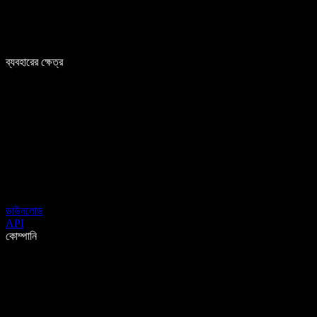
ব্যবহারের ক্ষেত্র
ডাউনলোড
API
কোম্পানি