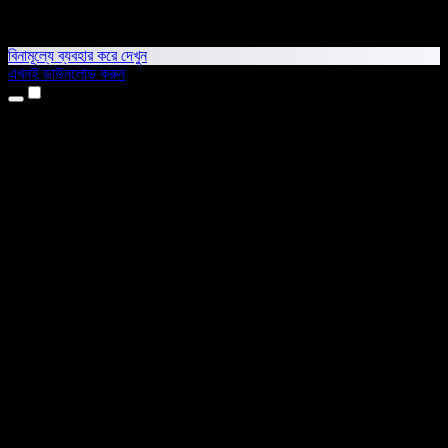
বিনামূল্যে ব্যবহার করে দেখুন
এখনই ডাউনলোড করুন
প্রোডাক্ট
টেক্সট টু স্পিচ
আইফোন ও আইপ্যাড অ্যাপ
অ্যান্ড্রয়েড অ্যাপ
ক্রোম এক্সটেনশন
এজ এক্সটেনশন
ওয়েব অ্যাপ
ম্যাক অ্যাপ
উইন্ডোজ অ্যাপ
এআই ভয়েস জেনারেটর