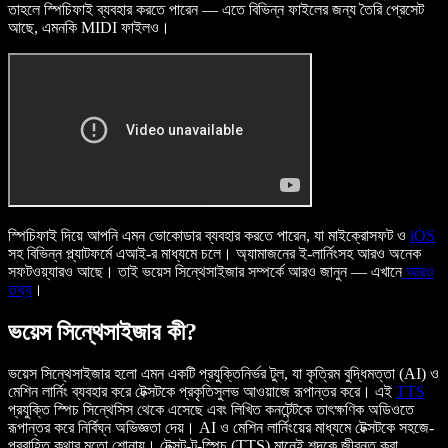
তাহলে স্পিচিফাই ব্যবহার করতে পারেন — এতে বিভিন্ন ফাইলের জন্য তৈরি প্রেসেট
আছে, এমনকি MIDI ফাইলও।
স্পিচিফাই দিয়ে আপনি এমন ভোকোডার ব্যবহার করতে পারেন, যা মাইক্রোসফট ও
iOS
সহ বিভিন্ন প্ল্যাটফর্মে এআই-র মাধ্যমে চলে। অ্যামাজনের ই-লার্নিংসহ আরও অনেক
সফটওয়্যারও আছে। তাই ভয়েস সিন্থেসাইজার সম্পর্কে আরও জানুন — এখানে
আরও
তথ্য
।
ভয়েস সিন্থেসাইজার কী?
ভয়েস সিন্থেসাইজার হলো এমন একটি প্রযুক্তিনির্ভর টুল, যা কৃত্রিম বুদ্ধিমত্তা (AI) ও
মেশিন লার্নিং ব্যবহার করে টেক্সটকে প্রকৃতিসুলভ আওয়াজে রূপান্তর করে। এই
TTS
প্রযুক্তি স্পিচ সিন্থেসিস থেকে এসেছে এবং লিখিত কনটেন্টকে তাৎক্ষণিক অডিওতে
রূপান্তর করে নির্বিঘ্ন অভিজ্ঞতা দেয়। AI ও মেশিন লার্নিংয়ের মাধ্যমে টেক্সটকে সহজে-
প্রবাহিত কথার মতো শোনায়। টেক্সট-টু-স্পিচ (TTS) মানেই শব্দকে জীবন্ত করা,