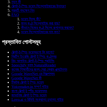
নতুন কী
টেক্সট-টু-স্পিচ ভয়েস সিন্থেসাইজারের উদাহরণ
পরবর্তী পদক্ষেপ নিন
FAQ
ভয়েস সিন্থ কী?
মানব কণ্ঠ সিন্থেসাইজ করা যায়?
কীভাবে নিজের কণ্ঠ সিন্থে রূপান্তর করবেন?
ভয়েস সিন্থেসাইজারের দাম কত?
প্রস্তাবিত পোস্টসমূহ
টেক্সট-টু-স্পিচ ভয়েসগুলো কি ভালো?
ব্রিটিশ ইংরেজি টেক্সট টু স্পিচ কণ্ঠস্বর
রিড আলাউড টেক্সট-টু-স্পিচ প্রাইসিং
Speechify বনাম NaturalReader
কলেজ শিক্ষার্থীদের জন্য সেরা ক্রোম এক্সটেনশন
Google WaveNet এর বিকল্পসমূহ
Google WaveNet কী
টিকটক টেক্সট টু স্পিচ ভয়েস
Voicemaker.in সম্পূর্ণ গাইড
বাংলা টেক্সট টু স্পীচ ভয়েসসমূহ
জাভানিজ টেক্সট টু স্পিচ ভয়েস
Lovo.ai ও রিভিউ সংক্রান্ত চূড়ান্ত গাইড