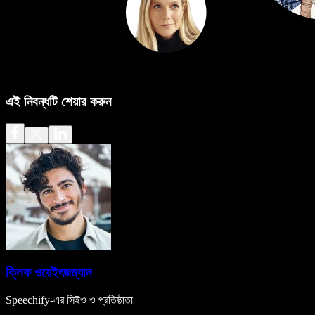
এই নিবন্ধটি শেয়ার করুন
ক্লিফ ওয়েইৎজম্যান
Speechify-এর সিইও ও প্রতিষ্ঠাতা