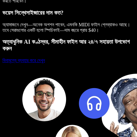
করতে পারবেন।
ভয়েস সিন্থেসাইজারের দাম কত?
অ্যামাজনে দেখুন—অনেক অপশন পাবেন, এমনকি MIDI ফাইল প্লেব্যাকও আছে।
তবে সেরাগুলোর একটি হলো স্পিচিফাই—দাম বছরে প্রায় $40।
অত্যাধুনিক AI কণ্ঠস্বর, সীমাহীন ফাইল আর ২৪/৭ সহায়তা উপভোগ
করুন
বিনামূল্যে ব্যবহার করে দেখুন