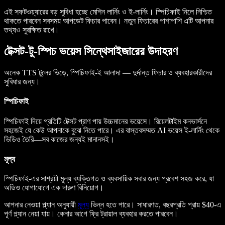
এই সফটওয়্যারের বড় সুবিধা হচ্ছে মেশিন লার্নিং ও ই-লার্নিং। স্পিচিফাই নিলে নিশ্চিত
থাকতে পারবেন সবসময় আপডেট ফিচার পাবেন। নতুন ফিচারের পাশাপাশি এটি আপনার
তথ্যও সুরক্ষিত রাখে।
টেক্সট-টু-স্পিচ ভয়েস সিন্থেসাইজারের উদাহরণ
অনেক TTS টুলের ভিড়ে, স্পিচিফাই-ই আলাদা — দুর্দান্ত ফিচার ও ব্যবহারকারীদের
সুবিধার জন্য।
স্পিচিফাই
স্পিচিফাই দিয়ে প্রতিটি টেক্সট প্রাণ পায় উচ্চমানের ভয়েসে। রিয়েলটাইম কনভার্সনে
সহজেই যে কেউ আপনাকে বুঝে নিতে পারে। এর বাস্তবসম্মত AI ভয়েস ই-লার্নিং থেকে
ভিডিও তৈরি—সব কাজের জন্যই মানানসই।
মূল্য
স্পিচিফাই-এর সাশ্রয়ী মূল্য ব্যক্তিগত ও ব্যবসায়িক সবার জন্য প্রবেশ সহজ করে, যা
অডিও যোগাযোগে এক দারুণ বিনিয়োগ।
আপনার নেওয়া প্ল্যান অনুযায়ী
মূল্য
ভিন্ন হতে পারে। সাধারণত, বছরপ্রতি প্রায় $40-এ
পূর্ণ প্ল্যান নেয়া যায়। কেনার আগে ফ্রি ট্রায়াল ব্যবহার করতে পারবেন।