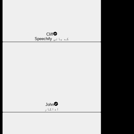
Cliff
Speechify کے بانی
John
اداکار