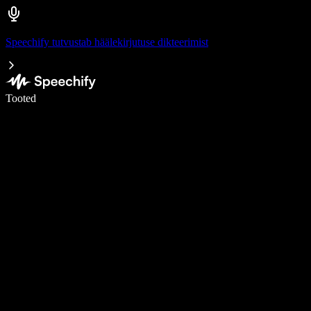
Speechify tutvustab häälekirjutuse dikteerimist
Kirjuta häälega 5× kiiremini
Tooted
Loe lähemalt