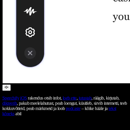
Speechify
iOS
rakendus otsib infot,
loeb ette
,
jutustab
, räägib, kirjutab,
dikteerib
, pakub meelelahutust, peab loengut, küsitleb, sirvib internetti, teeb
kokkuvõtteid, peab märkmeid ja loob
podcaste
– kõike hääle ja
tekst
kõneks
abil