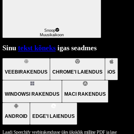
Snoop
Muusikaikoon
Sinu
tekst kõneks
igas seadmes
VEEBIRAKENDUS
CHROME'I LAIENDUS
iOS
WINDOWSI RAKENDUS
MACI RAKENDUS
ANDROID
EDGE'I LAIENDUS
Laadi Speechify veebirakendusse üles ükskõik milline PDF ja lase