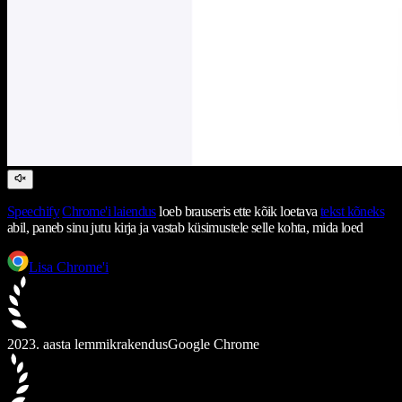
Speechify
Chrome'i laiendus
loeb brauseris ette kõik loetava
tekst kõneks
abil, paneb sinu jutu kirja ja vastab küsimustele selle kohta, mida loed
Lisa Chrome'i
2023. aasta lemmikrakendus
Google Chrome