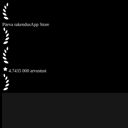
Päeva rakendus
App Store
4.7
435 000 arvustust