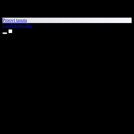
Proovi tasuta
Laadi kohe alla
Tooted
Tekst kõneks
iPhone’i ja iPadi rakendused
Androidi rakendus
Chrome’i laiendus
Edge’i laiendus
Veebirakendus
Maci rakendus
Windowsi rakendus