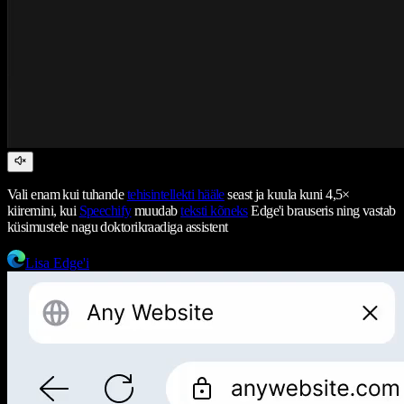
Vali enam kui tuhande
tehisintellekti hääle
seast ja kuula kuni 4,5×
kiiremini, kui
Speechify
muudab
teksti kõneks
Edge'i brauseris ning vastab
küsimustele nagu doktorikraadiga assistent
Lisa Edge'i