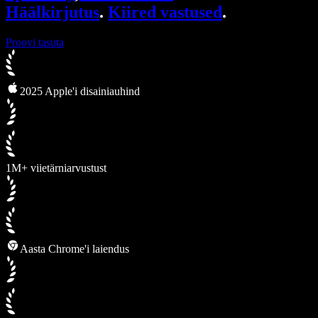
Häälkirjutus
.
Kiired vastused
.
Proovi tasuta
2025 Apple'i disainiauhind
1M+ viietärniarvustust
Aasta Chrome'i laiendus