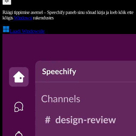
Räägi tippimise asemel – Speechify paneb sinu sõnad kirja ja loeb kõik ette
kõigis
Windowsi
rakendustes
Laadi Windowsile