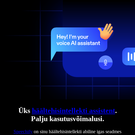
Üks
häältehisintellekti assistent
.
Palju kasutusvõimalusi.
Speechify
on sinu häältehisintellekti abiline igas seadmes