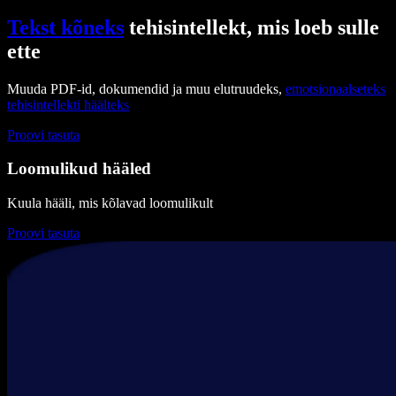
Tekst kõneks
tehisintellekt, mis loeb sulle
ette
Muuda PDF-id, dokumendid ja muu elutruudeks,
emotsionaalseteks
tehisintellekti häälteks
Proovi tasuta
Loomulikud hääled
Kuula hääli, mis kõlavad loomulikult
Proovi tasuta