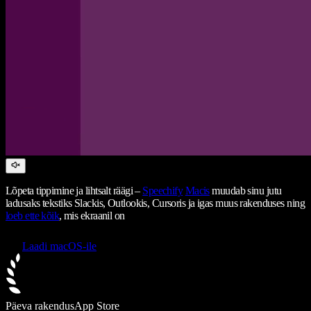
Lõpeta tippimine ja lihtsalt räägi –
Speechify
Macis
muudab sinu jutu
ladusaks tekstiks Slackis, Outlookis, Cursoris ja igas muus rakenduses ning
loeb ette kõik
, mis ekraanil on
Laadi macOS-ile
Päeva rakendus
App Store