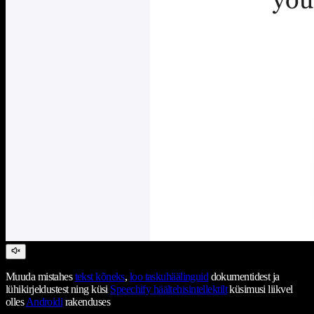
Muuda mistahes
tekst kõneks
,
loo taskuhäälinguid
dokumentidest ja
lühikirjeldustest ning küsi
Speechify häältehisintellektilt
küsimusi liikvel
olles
Androidi
rakenduses