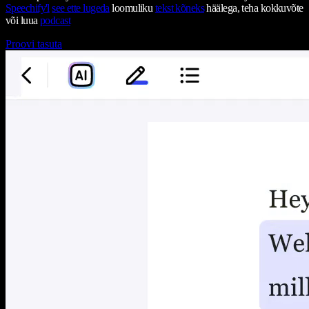
Speechify'l
see ette lugeda
loomuliku
tekst kõneks
häälega, teha kokkuvõte
või luua
podcast
Proovi tasuta