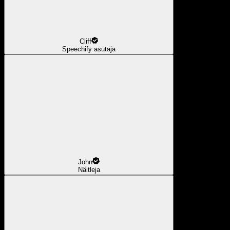
Cliff
Speechify asutaja
John
Näitleja