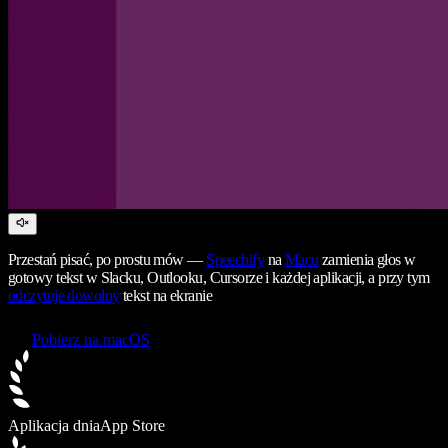
Przestań pisać, po prostu mów —
Speechify
na
Macu
zamienia głos w
gotowy tekst w Slacku, Outlooku, Cursorze i każdej aplikacji, a przy tym
odczytuje dowolny
tekst na ekranie
Pobierz na macOS
Aplikacja dnia
App Store