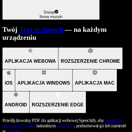
Snoop
Ikona muzyki
Twój
Text to Speech
— na każdym
urządzeniu
APLIKACJA WEBOWA
ROZSZERZENIE CHROME
iOS
APLIKACJA WINDOWS
APLIKACJA MAC
ANDROID
ROZSZERZENIE EDGE
Prześlij dowolny PDF do aplikacji webowej Speechify, aby
Speechify
odczytał go na głos
naturalnym
głosem AI
, podsumował go lub zamienił
w
podcast