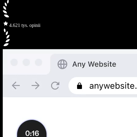
4.6
21 tys. opinii