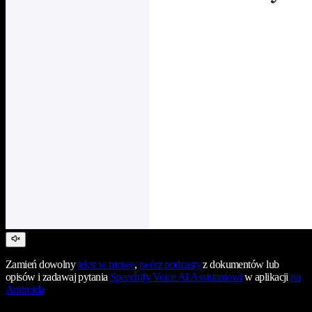
Zamień dowolny
tekst w mowę
,
twórz podcasty
z dokumentów lub
opisów i zadawaj pytania
Speechify Voice AI Assistantowi
w aplikacji
na
Androida