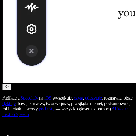
Aplikacja
Speechify
na
iOS
wyszukuje,
czyta
,
odczytuje
, rozmawia, pisze,
dyktuje
, bawi, tłumaczy, tworzy quizy, przegląda internet, podsumowuje,
robi notatki i tworzy
podcasty
— wszystko głosem, z pomocą
AI Voice
i
Text to Speech