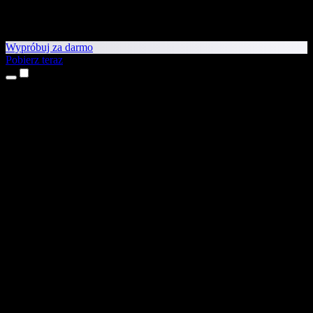
Wypróbuj za darmo
Pobierz teraz
Produkty
Tekst na mowę
Aplikacje na iPhone’a i iPada
Aplikacja na Androida
Rozszerzenie do Chrome
Rozszerzenie do Edge
Aplikacja webowa
Aplikacja na Maca
Aplikacja na Windows