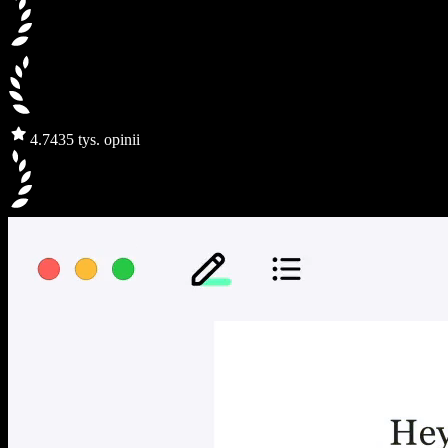
4.7
435 tys. opinii