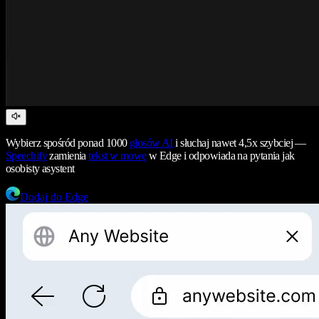
Wybierz spośród ponad 1000
głosów AI
i słuchaj nawet 4,5x szybciej —
Speechify
zamienia
tekst w mowę
w Edge i odpowiada na pytania jak
osobisty asystent
Dodaj do Edge