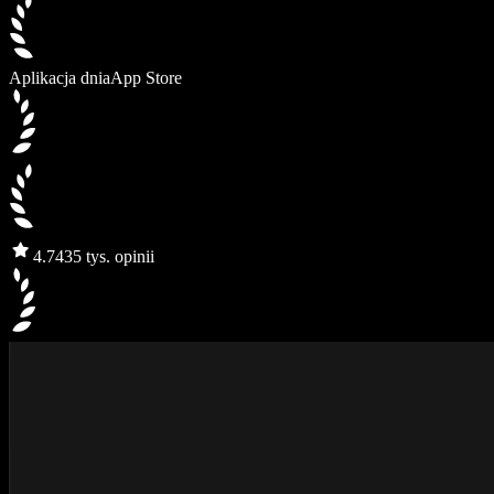
Aplikacja dnia
App Store
4.7
435 tys. opinii