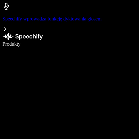
Speechify wprowadza funkcję dyktowania głosem
Pisz 5× szybciej dzięki dyktowaniu głosowemu
Produkty
Dowiedz się więcej