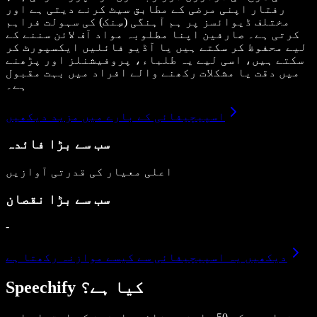
رفتار اپنی مرضی کے مطابق سیٹ کرنے دیتی ہے اور
مختلف ڈیوائسز پر ہم آہنگی (سِنک) کی سہولت فراہم
کرتی ہے۔ صارفین اپنا مطلوبہ مواد آف لائن سننے کے
لیے محفوظ کر سکتے ہیں یا آڈیو فائلیں ایکسپورٹ کر
سکتے ہیں، اسی لیے یہ طلباء، پروفیشنلز اور پڑھنے
میں دقت یا مشکلات رکھنے والے افراد میں بہت مقبول
ہے۔
اسپیچیفائی کے بارے میں مزید دیکھیں
سب سے بڑا فائدہ
اعلی معیار کی قدرتی آوازیں
سب سے بڑا نقصان
-
دیکھیں یہ اسپیچیفائی سے کیسے موازنہ رکھتا ہے
Speechify کیا ہے؟