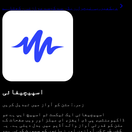
دیکھیں یہ نیچرل ریڈر سے کیسے موازنہ رکھتا ہے
اسپیچیفائی
زمرہ: متن کو آواز میں تبدیل کریں
اسپیچیفائی ایک ٹیکسٹ ٹو اسپیچ ایپ ہے جو
ڈاکیومنٹس، پی ڈی ایفز، ای میلز اور ویب صفحات کے
متن کو قدرتی آواز والے آڈیو میں بدل دیتی ہے۔ یہ
کئی طرح کی آوازوں اور زبانوں کو سپورٹ کرتی ہے،