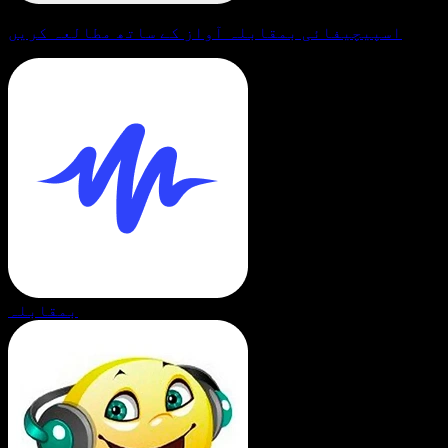
اسپیچیفائی بمقابلہ آواز کے ساتھ مطالعہ کریں
بمقابلہ