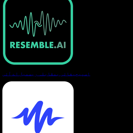
اسپیچیفائی بمقابلہ ریسمبل اے آئی