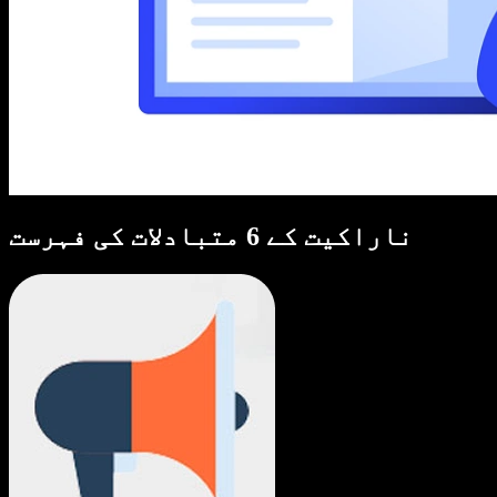
ناراکیت کے 6 متبادلات کی فہرست