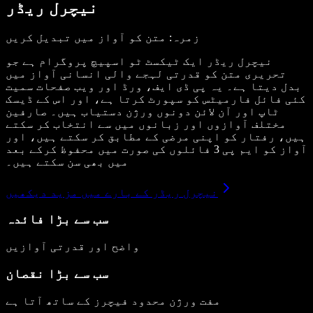
نیچرل ریڈر
زمرہ: متن کو آواز میں تبدیل کریں
نیچرل ریڈر ایک ٹیکسٹ ٹو اسپیچ پروگرام ہے جو
تحریری متن کو قدرتی لہجے والی انسانی آواز میں
بدل دیتا ہے۔ یہ پی ڈی ایف، ورڈ اور ویب صفحات سمیت
کئی فائل فارمیٹس کو سپورٹ کرتا ہے، اور اس کے ڈیسک
ٹاپ اور آن لائن دونوں ورژن دستیاب ہیں۔ صارفین
مختلف آوازوں اور زبانوں میں سے انتخاب کر سکتے
ہیں، رفتار کو اپنی مرضی کے مطابق کر سکتے ہیں، اور
آواز کو ایم پی 3 فائلوں کی صورت میں محفوظ کرکے بعد
میں بھی سن سکتے ہیں۔
نیچرل ریڈر کے بارے میں مزید دیکھیں
سب سے بڑا فائدہ
واضح اور قدرتی آوازیں
سب سے بڑا نقصان
مفت ورژن محدود فیچرز کے ساتھ آتا ہے