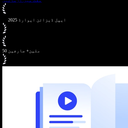
مفت میں آزمائیں
2025 ایپل ڈیزائن ایوارڈ
50 ملین+ صارفین