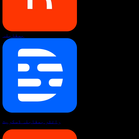
بمقابلہ
رائٹر بمقابلہ ڈسکرپٹ