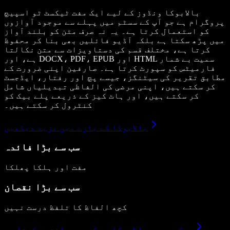
بالابوکا ونڈوز کے لیے ایک مفت ٹیکسٹ ٹو اسپیچ
پروگرام ہے جو آپ کے سسٹم میں پہلے سے موجود آوازوں
کو استعمال کرتا ہے۔ یہ نہ صرف متن کو بلند آواز
میں پڑھ سکتا ہے بلکہ آڈیو فائلیں بھی بنا کر محفوظ
کرتا ہے، مختلف قسم کی دستاویزات سے متن نکالتا
ہے، اور DOCX، PDF، EPUB اور HTML سمیت بے شمار
فارمیٹس کو سپورٹ کرتا ہے۔ صارفین اپنی ضرورت کے
مطابق تقریر کی سیٹنگز، جیسے پچ اور رفتار، ایڈجسٹ
کر سکتے ہیں، اپنی مرضی کی الفاظی تبدیلیاں شامل
کر سکتے ہیں، اور ہاٹ کیز کے ذریعے پلے بیک کو
کنٹرول کر سکتے ہیں۔
بالابوکا کے بارے میں مزید دیکھیں
سب سے بڑا فائدہ
مفت اور ہلکا پھلکا
سب سے بڑا نقصان
کچھ الفاظ کا تلفظ درست نہیں
دیکھیں یہ بالابوکا سے کیسے موازنہ رکھتا ہے