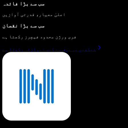
سب سے بڑا فائدہ
اعلیٰ معیار، قدرتی آوازیں
سب سے بڑا نقصان
فری ورژن محدود فیچرز رکھتا ہے
دیکھیں یہ مرف سے کیسے موازنہ رکھتا ہے