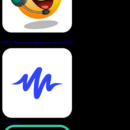
اسپیچیفائی بمقابلہ بالابوکا
بمقابلہ