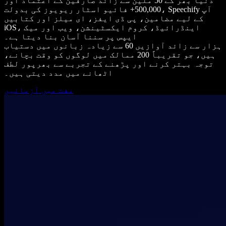
دنیا بھر کے 50 ملین سے زائد صارفین کے اعتماد اور
500,000+ فائیو اسٹار ریویوز کی بدولت، Speechify آپ
کے لیے مضامین، پی ڈی ایفز، ای میلز اور کتابیں
iOS، اینڈرائیڈ، کروم ایکسٹینشن، ویب اور میک
ایپس پر سننا آسان بنا دیتا ہے۔
ہزار سے زائد آوازیں 60 سے زیادہ زبانوں میں دستیاب
ہیں، جو تقریباً 200 ممالک میں لوگوں کو وقت بچانے،
توجہ بہتر کرنے اور پڑھنے کے تجربے سے بھرپور لطف
اٹھانے میں مدد دیتی ہیں۔
مفت میں آزمائیں