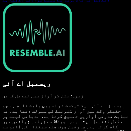
ریسمبل اے آئی
زمرہ: متن کو آواز میں تبدیل کریں
ریسمبل اے آئی ایک ٹیکسٹ ٹو اسپیچ پلیٹ فارم ہے جو
حقیقی وقت میں آواز کلوننگ کی سہولت دیتا ہے۔ یہ
نہایت قدرتی آوازیں تخلیق کرتا ہے، جذباتی لہجے پر
مکمل کنٹرول دیتا ہے، اور 60 سے زیادہ زبانوں میں
کام کرتا ہے۔ صارفین صرف چند سیکنڈز کی آڈیو سے