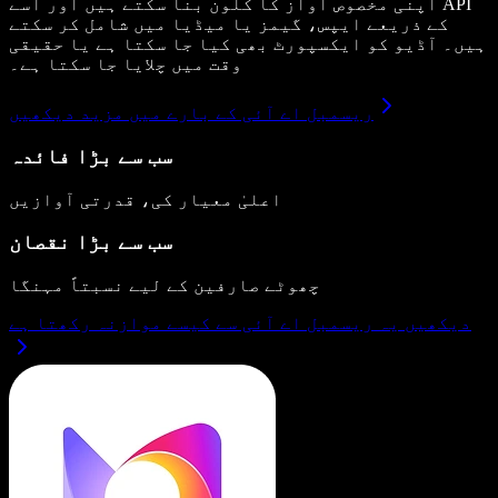
اپنی مخصوص آواز کا کلون بنا سکتے ہیں اور اسے API
کے ذریعے ایپس، گیمز یا میڈیا میں شامل کر سکتے
ہیں۔ آڈیو کو ایکسپورٹ بھی کیا جا سکتا ہے یا حقیقی
وقت میں چلایا جا سکتا ہے۔
ریسمبل اے آئی کے بارے میں مزید دیکھیں
سب سے بڑا فائدہ
اعلیٰ معیار کی، قدرتی آوازیں
سب سے بڑا نقصان
چھوٹے صارفین کے لیے نسبتاً مہنگا
دیکھیں یہ ریسمبل اے آئی سے کیسے موازنہ رکھتا ہے