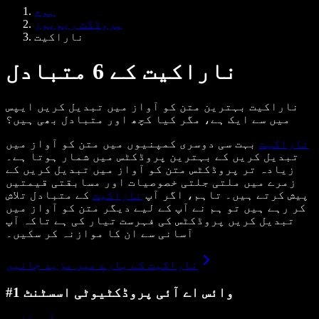
Samba وائس ایجنٹس
ہوم
ڈویلپرز کے لیے Speechify
پروڈکٹ ریویوز
ناراکیت
ناراکیت کے 6 متبادل
ناراکیت بہترین متن کو آواز میں تبدیل کریں ایپس
میں سے ایک ہے، مگر کیا کچھ اور متبادل بھی ہیں؟
ناراکیت
بہت سی دوسری کمپنیوں میں متن کو آواز میں
تبدیل کریں کے بہترین پروڈکٹس میں شمار ہوتا ہے۔
زیادہ تر پروڈکٹس متن کو آواز میں تبدیل کریں کے
زمرے میں ملتی جلتی خصوصیات اور مسابقتی قیمتیں
پیش کرتے ہیں۔ تاہم، اگر آپ
ناراکیت
کے متبادل تلاش
کر رہے ہیں تو ہم نے آپ کے لیے دیگر متن کو آواز میں
تبدیل کریں پروڈکٹس کی فہرست تیار کی ہے تاکہ آپ
آسانی سے ان کا موازنہ کر سکیں۔
ناراکیت کے بارے میں مزید جانیں
#1 وائس اے آئی پروڈکٹیوٹی اسسٹنٹ