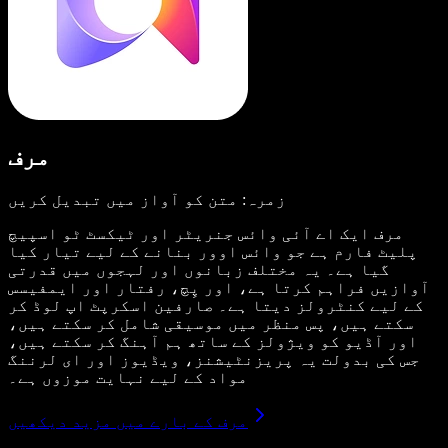
مرف
زمرہ: متن کو آواز میں تبدیل کریں
مرف ایک اے آئی وائس جنریٹر اور ٹیکسٹ ٹو اسپیچ
پلیٹ فارم ہے جو وائس اوور بنانے کے لیے تیار کیا
گیا ہے۔ یہ مختلف زبانوں اور لہجوں میں قدرتی
آوازیں فراہم کرتا ہے، اور پِچ، رفتار اور ایمفیسس
کے لیے کنٹرولز دیتا ہے۔ صارفین اسکرپٹ اپ لوڈ کر
سکتے ہیں، پس منظر میں موسیقی شامل کر سکتے ہیں،
اور آڈیو کو ویژولز کے ساتھ ہم آہنگ کر سکتے ہیں،
جس کی بدولت یہ پریزنٹیشنز، ویڈیوز اور ای لرننگ
مواد کے لیے نہایت موزوں ہے۔
مرف کے بارے میں مزید دیکھیں