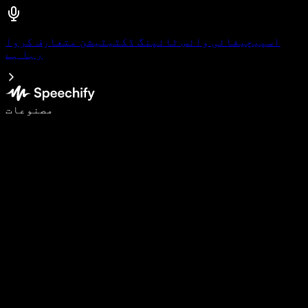
اسپیچیفائی وائس ٹائپنگ ڈکٹیٹیشن متعارف کروا
رہا ہے
وائس ٹائپنگ کے ساتھ 5 گنا تیزی سے لکھیں
مصنوعات
مزید جانیں