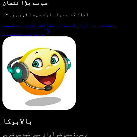
سب سے بڑا نقصان
آواز کا معیار ایک جیسا نہیں رہتا
دیکھیں یہ آواز کے ساتھ مطالعہ کریں سے کیسے
موازنہ رکھتا ہے
بالابوکا
زمرہ: متن کو آواز میں تبدیل کریں