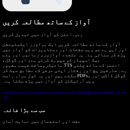
آواز کے ساتھ مطالعہ کریں
زمرہ: متن کو آواز میں تبدیل کریں
آواز کے ساتھ مطالعہ کریں ایک براؤزر ایکسٹینشن
اور ایپ ہے جو ویب صفحات اور دستاویزات کو آواز میں
پڑھ کر سناتی ہے۔ یہ متعدد آوازوں، زبانوں اور پلے
بیک اسپیڈز کو سپورٹ کرتی ہے، اور گوگل،
مائیکروسافٹ جیسے مشہور TTS انجنز کے ساتھ چلتی
ہے۔ صارفین پچ اور رفتار اپنی مرضی کے مطابق سیٹ کر
سکتے ہیں اور یہ ٹول براہِ راست PDFs، گوگل ڈاکس اور
ویب آرٹیکلز کو آواز میں پڑھ سکتا ہے۔
آواز کے ساتھ مطالعہ کریں کے بارے میں مزید دیکھیں
سب سے بڑا فائدہ
مفت اور استعمال میں نہایت آسان