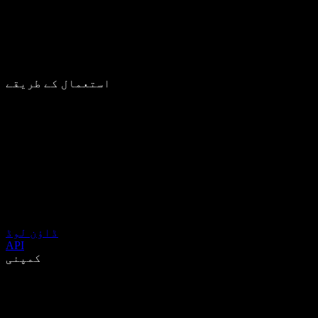
استعمال کے طریقے
ڈاؤن لوڈ
API
کمپنی