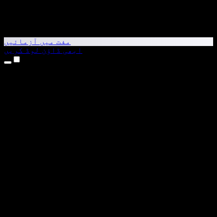
مفت میں آزمائیں
ابھی ڈاؤن لوڈ کریں
مصنوعات
متن کو آواز میں بدلیں
iPhone اور iPad ایپس
Android ایپ
Chrome ایکسٹینشن
Edge ایکسٹینشن
ویب ایپ
Mac ایپ