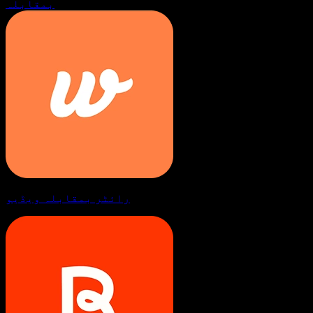
بمقابلہ
رائٹر بمقابلہ ویڈیو