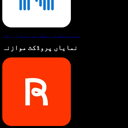
اسپیچیفائی بمقابلہ نیچرل ریڈر
نمایاں پروڈکٹ موازنہ