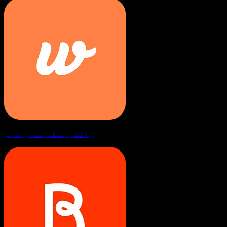
رائٹر بمقابلہ ویڈیو