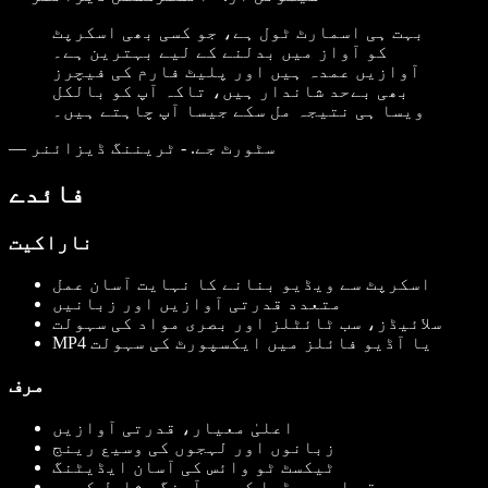
بہت ہی اسمارٹ ٹول ہے، جو کسی بھی اسکرپٹ
کو آواز میں بدلنے کے لیے بہترین ہے۔
آوازیں عمدہ ہیں اور پلیٹ فارم کی فیچرز
بھی بےحد شاندار ہیں، تاکہ آپ کو بالکل
ویسا ہی نتیجہ مل سکے جیسا آپ چاہتے ہیں۔
سٹورٹ جے. - ٹریننگ ڈیزائنر
—
فائدے
ناراکیت
اسکرپٹ سے ویڈیو بنانے کا نہایت آسان عمل
متعدد قدرتی آوازیں اور زبانیں
سلائیڈز، سب ٹائٹلز اور بصری مواد کی سہولت
MP4 یا آڈیو فائلز میں ایکسپورٹ کی سہولت
مرف
اعلیٰ معیار، قدرتی آوازیں
زبانوں اور لہجوں کی وسیع رینج
ٹیکسٹ ٹو وائس کی آسان ایڈیٹنگ
موسیقی اور میڈیا کی ہم آہنگی شامل کریں