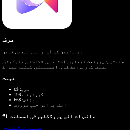
مرف
زمرہ: متن کو آواز میں تبدیل کریں
صنعتیں: پروڈکٹ ڈیولپر, استاد, پوڈکاسٹر, مارکیٹر,
مصنف, کارپوریٹ کوچ, اینیمیٹر, کسٹمر سپورٹ
قیمت
فری: $0
کریئیٹر: $19
بزنس: $66
انٹرپرائز: حسبِ ضرورت
#1 وائس اے آئی پروڈکٹیوٹی اسسٹنٹ
مفت میں آزمائیں