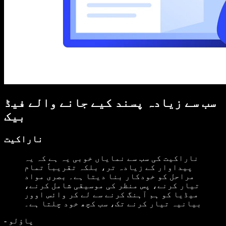
سب سے زیادہ پسند کیے جانے والے فیڈ
بیک
ناراکیت
ناراکیت کی سب سے نمایاں خوبی یہ ہے کہ یہ
پیداوار کے زیادہ تر، بلکہ تقریباً تمام
مراحل کو خودکار بنا دیتا ہے۔ بصری مواد
تیار کرنے، پس منظر کی موسیقی شامل کرنے،
میڈیا کو ہم آہنگ کرنے سے لے کر وائس اوور
بیانیہ تیار کرنے تک، سب کچھ خود چلتا ہے۔
پاؤلو
-