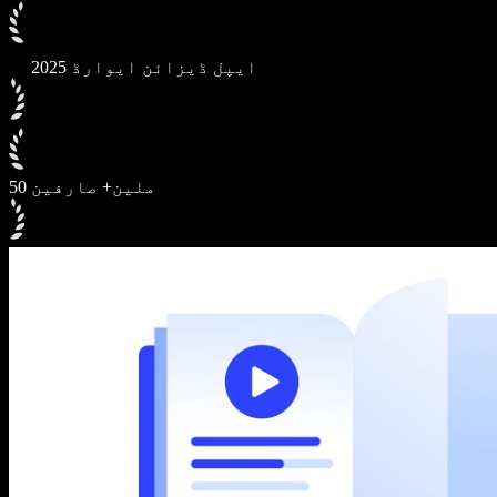
2025 ایپل ڈیزائن ایوارڈ
50 ملین+ صارفین