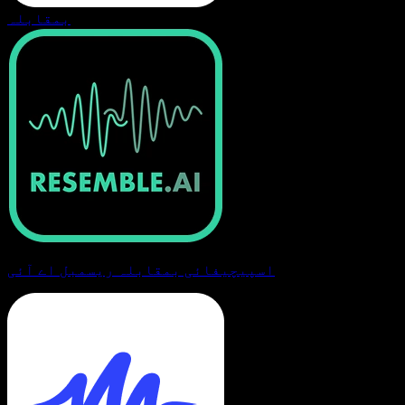
بمقابلہ
اسپیچیفائی بمقابلہ ریسمبل اے آئی