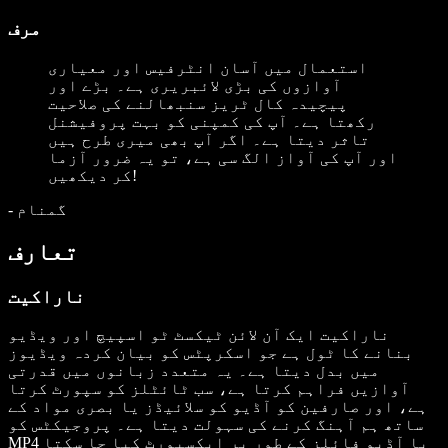
مرف
استعمال میں آسان انٹرفیس اور معیاری
آوازوں کی بڑی لائبریری ہے۔ بڑے اور
پیچیدہ کال ٹریز سنبھالنے کی صلاحیت
رکھتا ہے۔ آپ کی کمپنی کو بہت پروفیشنل
تاثر دیتا ہے۔ اگر آپ بھی میری طرح ہیں
اور آپ کی آواز الگ سی ہے، تو یہ ضرور آزما
کر دیکھیں!
گمنام
-
تعارف
ناراکیت
ناراکیت ایک آن لائن ٹیکسٹ ٹو اسپیچ اور ویڈیو
بنانے کا ٹول ہے جو اسکرپٹس کو بیان کردہ ویڈیوز
میں بدل دیتا ہے۔ یہ متعدد زبانوں میں قدرتی
آوازیں فراہم کرتا ہے، سب ٹائٹلز کو سپورٹ کرتا
ہے، اور صارفین کو آڈیو کو سلائیڈز یا بصری مواد کے
ساتھ ہم آہنگ کرنے کی سہولت دیتا ہے۔ پروجیکٹس کو
MP4 یا آڈیو فائلز کے طور پر ایکسپورٹ کیا جا سکتا