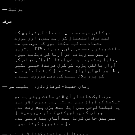
پرتیک
—
مرف
ہم کافی عرصے سے اپنے مواد کی تیاری کے
لیے مرف استعمال کر رہے ہیں، اور پورے
اعتماد سے کہہ سکتا ہوں کہ مرف سب سے
بہترین TTS سافٹ ویئر ہے — جی ہاں، میں نے
ان میں سے زیادہ تر آزما کر دیکھے ہیں۔
ہمارا پسندیدہ وائس اوتار 'آوا' ہے، اس کی
آواز بالکل پڑوس کی گرل فرینڈ جیسی لگتی
ہے! اور اس کی آواز استعمال کرنے کے لیے آپ
کو پرو پلان لینے کی بھی ضرورت نہیں۔
ریان حفیظ - کوفاؤنڈر، اپٹیماسی
—
مرف ایک شاندار آن لائن سافٹ ویئر ہے جو
ٹیکسٹ کو آواز میں بدلتا ہے۔ میری نظر میں
یہ ٹیکنالوجی میں ایک بہت بڑی پیش رفت ہے،
جو آپ کے پراجیکٹس کے لیے پروفیشنل
نیریشن حاصل کرنا بہت آسان بنا دیتی ہے۔
دل سے تجویز کرتا ہوں۔
سیموئل آر. - انسٹرکشنل ڈیزائنر
—