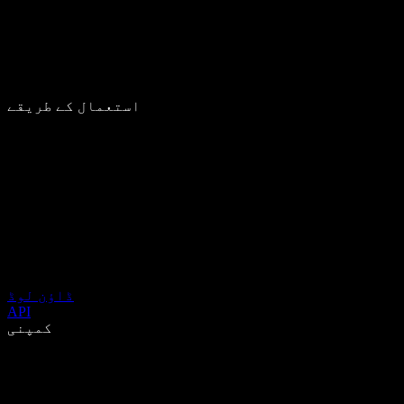
استعمال کے طریقے
ڈاؤن لوڈ
API
کمپنی