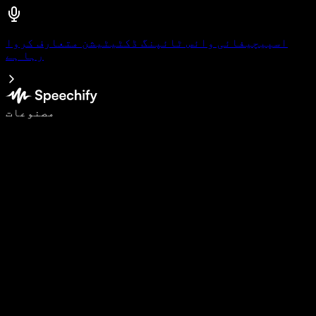
اسپیچیفائی وائس ٹائپنگ ڈکٹیٹیشن متعارف کروا
رہا ہے
وائس ٹائپنگ کے ساتھ 5 گنا تیزی سے لکھیں
مصنوعات
مزید جانیں