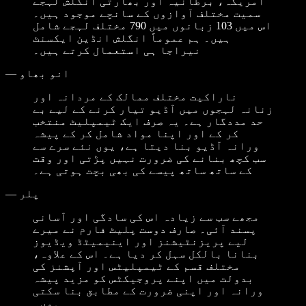
امریکہ، برطانیہ اور بھارتی انگلش لہجے
سمیت مختلف آوازوں کے سانچے موجود ہیں۔
اس میں 103 زبانوں میں 790 مختلف لہجے شامل
ہیں۔ ہم عموماً انگلش انڈین ایکسنٹ
نیراجا ہی استعمال کرتے ہیں۔
انو بھاو
—
ناراکیت مختلف ممالک کے مردانہ اور
زنانہ لہجوں میں آڈیو تیار کرنے کے لیے بے
حد مددگار ہے۔ یہ صرف ایک ٹیمپلیٹ منتخب
کر کے اور اپنا مواد شامل کر کے پیشہ
ورانہ آڈیو بنا دیتا ہے، یوں نئے سرے سے
سب کچھ بنانے کی ضرورت نہیں پڑتی اور وقت
کے ساتھ ساتھ پیسے کی بھی بچت ہوتی ہے۔
پلر
—
مجھے سب سے زیادہ اس کی سادگی اور آسانی
پسند آئی۔ صارف دوست پلیٹ فارم نے میرے
لیے پریزنٹیشنز اور اینیمیٹڈ ویڈیوز
بنانا بالکل سہل کر دیا ہے۔ اس کے علاوہ،
مختلف قسم کے ٹیمپلیٹس اور آپشنز کی
بدولت میں اپنے پروجیکٹس کو مزید پیشہ
ورانہ اور اپنی ضرورت کے مطابق بنا سکتی
ہوں۔