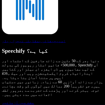
اسپیچیفائی بمقابلہ نیچرل ریڈر
Speechify کیا ہے؟
دنیا بھر کے 50 ملین سے زائد صارفین کے اعتماد اور
500,000+ فائیو اسٹار ریویوز کی بدولت، Speechify آپ
کے لیے مضامین، پی ڈی ایفز، ای میلز اور کتابیں
iOS، اینڈرائیڈ، کروم ایکسٹینشن، ویب اور میک
ایپس پر سننا آسان بنا دیتا ہے۔
ہزار سے زائد آوازیں 60 سے زیادہ زبانوں میں دستیاب
ہیں، جو تقریباً 200 ممالک میں لوگوں کو وقت بچانے،
توجہ بہتر کرنے اور پڑھنے کے تجربے سے بھرپور لطف
اٹھانے میں مدد دیتی ہیں۔
مفت میں آزمائیں