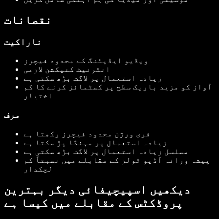
نقصانات
ناراکیت
ویڈیو ایڈیٹنگ کے محدود فیچرز
انٹرنیٹ کنیکشن لازمی
زیادہ استعمال پر لاگت بڑھ سکتی ہے
آواز کو مزید باریک سطح پر کسٹمائز کرنے کا کم
اختیار
مرف
فری ورژن محدود فیچرز رکھتا ہے
زیادہ استعمال پر مہنگا پڑ سکتا ہے
مسلسل زیادہ استعمال پر لاگت بڑھ سکتی ہے
پیشہ ورانہ آڈیو ٹولز کے مقابلے میں نسبتاً کم
لچکدار
دیکھیں اسپیچیفائی دیگر بہترین
پروڈکٹس کے مقابلے میں کیسا ہے