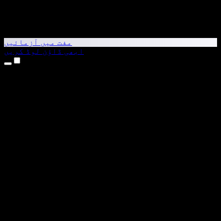
مفت میں آزمائیں
ابھی ڈاؤن لوڈ کریں
مصنوعات
متن کو آواز میں بدلیں
iPhone اور iPad ایپس
Android ایپ
Chrome ایکسٹینشن
Edge ایکسٹینشن
ویب ایپ
Mac ایپ