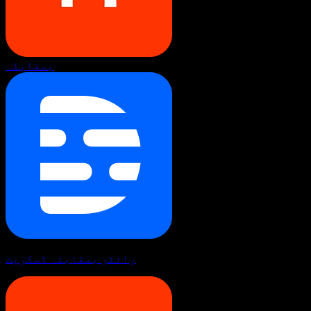
بمقابلہ
رائٹر بمقابلہ ڈسکرپٹ