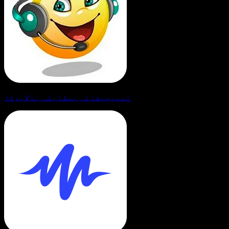
اسپیچیفائی بمقابلہ بالابوکا