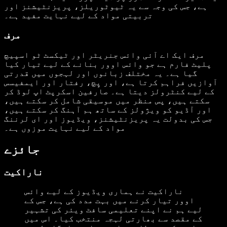
ہے، جس کی وجہ سے یہ ٹیوٹوریلز، پریزنٹیشنز اور
تربیتی مواد کے لیے نہایت مفید ہے۔
مرف
مرف ایک اے آئی وائس جنریٹر اور ٹیکسٹ ٹو اسپیچ
پلیٹ فارم ہے جو وائس اوور بنانے کے لیے تیار کیا
گیا ہے۔ یہ مختلف زبانوں اور لہجوں میں قدرتی
آوازیں فراہم کرتا ہے، اور پِچ، رفتار اور ایمفیسس
کے لیے کنٹرولز دیتا ہے۔ صارفین اسکرپٹ اپ لوڈ کر
سکتے ہیں، پس منظر میں موسیقی شامل کر سکتے ہیں،
اور آڈیو کو ویژولز کے ساتھ ہم آہنگ کر سکتے ہیں،
جس کی بدولت یہ پریزنٹیشنز، ویڈیوز اور ای لرننگ
مواد کے لیے نہایت موزوں ہے۔
جائزے
ناراکیت
ناراکیت نے ہماری ویڈیوز کے لیے وائس
اوور تیار کرنے میں بہت مدد کی ہے، جس کے
لیے ہم نے اپنے تعلیمی سافٹ ویئر کی تشہیر
کے مقصد سے بھارتی لہجہ منتخب کیا۔ اس میں