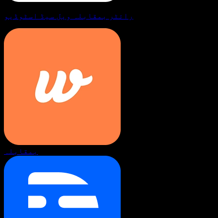
رائٹر بمقابلہ ویل سیڈ اسٹوڈیو
بمقابلہ