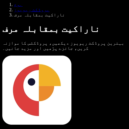
Samba وائس ایجنٹس
ہوم
ڈویلپرز کے لیے Speechify
پروڈکٹ ریویوز
ناراکیت بمقابلہ مرف
ناراکیت بمقابلہ مرف
بہترین پروڈکٹ ریویوز دیکھیں، پروڈکٹس کا موازنہ
کریں، جائزے پڑھیں اور مزید جانیں۔