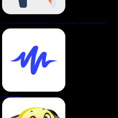
اسپیچیفائی بمقابلہ آواز کے ساتھ مطالعہ کریں
بمقابلہ