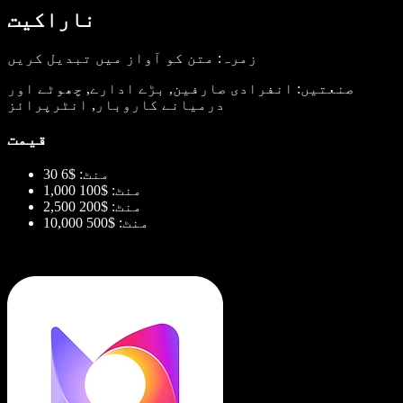
ناراکیت
زمرہ: متن کو آواز میں تبدیل کریں
صنعتیں: انفرادی صارفین, بڑے ادارے, چھوٹے اور
درمیانے کاروبار, انٹرپرائز
قیمت
30 منٹ: $6
1,000 منٹ: $100
2,500 منٹ: $200
10,000 منٹ: $500