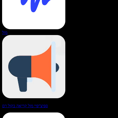
מול
ספיצ'יפיי מול קריאה בקול רם