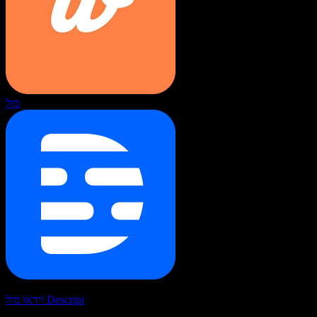
מול
וידאו מול Descript