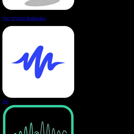
ספיצ'יפיי מול Balabolka
מול