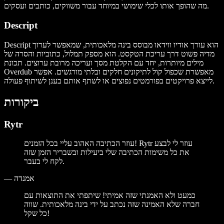
מה שהופך אותו לכלי שימושי במיוחד עבור משווקים, כותבים ועסקים.
Descript
Descript הוא עורך אודיו ווידאו מבוסס בינה מלאכותית, שמאפשר לערוך
מדיה פשוט דרך עריכת הטקסט. הוא מספק תמלול, כתוביות והסרה של
מילים מיותרות, יחד עם הקלטת מסך ועריכה מרובת ערוצים. תכונת
Overdub מאפשרת שכפול קול לתיקונים חלקים ובלתי מורגשים. אפשר
לייצא פרויקטים בפורמטים נפוצים או לשתף אותם בענן לשיתוף פעולה.
ביקורות
Rytr
עוזר הכתיבה האהוב עליי בכל הזמנים! Rytr עוזר לי לבצע
את כל משימות הכתיבה שלי ביעילות ובשבריר הזמן שזה
לקח לי בעבר.
אמנדה
—
כמעט ולא האמנתי שזה אמיתי! שיתפתי את התוצאות עם
חברה שלא האמינה שזה נכתב על ידי בינה מלאכותית. שווה
כל שקל!