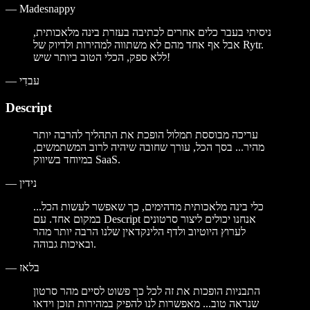
—
Madesnappy
ניסיתי בעבר כלים אחרים לכתיבה בעזרת בינה מלאכותית,
אבל אף אחד מהם לא משתווה למהירות ולדיוק של Rytr.
ללא ספק, הכלי הטוב ביותר שיש!
עבדִי
—
Descript
עריכה מבוססת תמלול הופכת את התהליך להרבה יותר
מהיר... בסך הכל, עורך שחובה שיהיה לרוב המשתמשים,
במיוחד בשיווק SaaS.
נידין
—
...כלי בינה מלאכותית מדהימים, כך שאפשר לעשות הכל
במקום אחד. עם Descript אנחנו יכולים ליצור סרטונים
לערוץ היוטיוב ולדף הלינקדאין שלנו הרבה יותר מהר
ובאיכות גבוהה.
בלאז
—
התבניות הופכות את זה לכל כך פשוט לסיים מהר סרטון
שנראה טוב... מאפשרות לנו להפיק במהירות תוכן וידאו