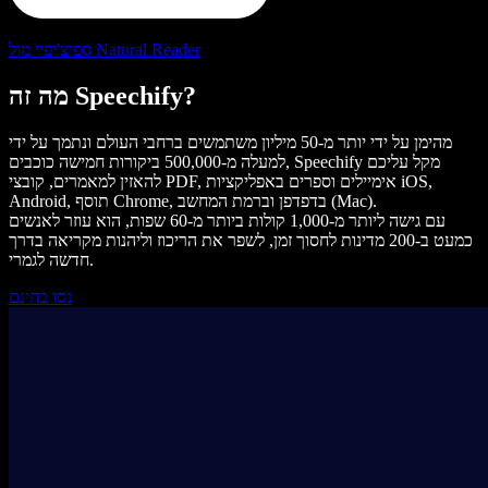
ספיצ'יפיי מול Natural Reader
מה זה Speechify?
מהימן על ידי יותר מ-50 מיליון משתמשים ברחבי העולם ונתמך על ידי
למעלה מ-500,000 ביקורות חמישה כוכבים, Speechify מקל עליכם
להאזין למאמרים, קובצי PDF, אימיילים וספרים באפליקציות iOS,
Android, תוסף Chrome, בדפדפן וברמת המחשב (Mac).
עם גישה ליותר מ-1,000 קולות ביותר מ-60 שפות, הוא עוזר לאנשים
כמעט ב-200 מדינות לחסוך זמן, לשפר את הריכוז וליהנות מקריאה בדרך
חדשה לגמרי.
נסו בחינם