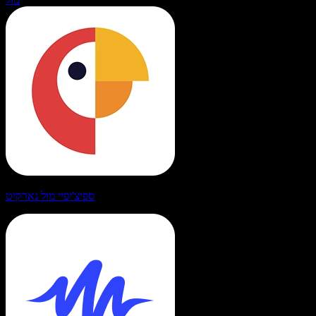
ספיצ'יפיי מול נארקיט