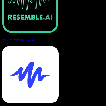
ספיצ'יפיי מול Resemble AI
מול