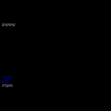
שימושים
הורדה
API
החברה