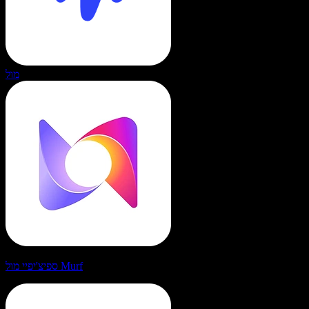
מול
ספיצ'יפיי מול Murf