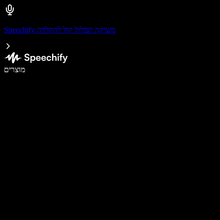
Speechify משיקה תמלול קול להקלדה
לכתוב פי 5 מהר יותר עם הכתבה קולית
מוצרים
למידע נוסף