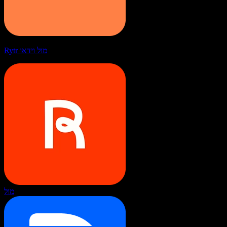
Rytr מול וידאו
מול