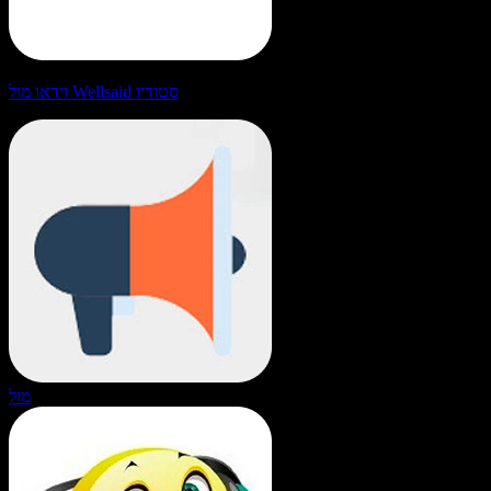
וידאו מול Wellsaid סטודיו
מול