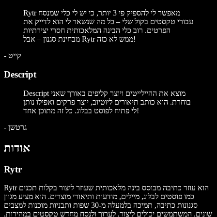
Rytr מאפשר לי להספיק פי 3 יותר, כי יש לי כלי שמנסח
עבורי טקסטים בקול שלי – כל מה שנשאר לי הוא לדייק את
הפרטים. רוב כלי הבינה המלאכותית חסרי יצירתיות
מבחינת סגנון – אבל Rytr ממש לא כזה!
קייט
-
Descript
Descript מוצא את ההיילייטים ויוצר קליפים באורך שאני
בוחרת. הוא כותב תיאורים ליוטיוב, יוצר פרקים ואפילו נותן
לי פתיח לפוסט בבלוג. כל זה מתוכן אחד!
גרטשן
-
אודות
Rytr
Rytr הוא עוזר כתיבה מבוסס בינה מלאכותית שעוזר ליצור בקלות תכנים
כמו פוסטים לבלוג, מיילים, מודעות ותיאורי מוצרים. הוא מציע מגוון
סגנונות כתיבה, תמיכה בלמעלה מ-30 שפות ותבניות מוכנות למצבים
שונים. המשתמשים יכולים ליצור, לערוך ולנסח מחדש טקסטים במהירות,