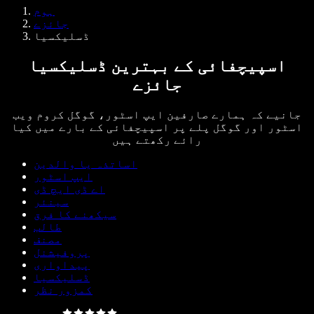
Samba وائس ایجنٹس
ہوم
ڈویلپرز کے لیے Speechify
جائزے
ڈسلیکسیا
اسپیچفائی کے بہترین ڈسلیکسیا
جائزے
جانیے کہ ہمارے صارفین ایپ اسٹور، گوگل کروم ویب
اسٹور اور گوگل پلے پر اسپیچفائی کے بارے میں کیا
رائے رکھتے ہیں
اساتذہ یا والدین
ایپ اسٹور
اے ڈی ایچ ڈی
سینئر
سیکھنے کا فرق
طالب
مصنف
پروفیشنل
پیداواری
ڈسلیکسیا
کمزور نظر