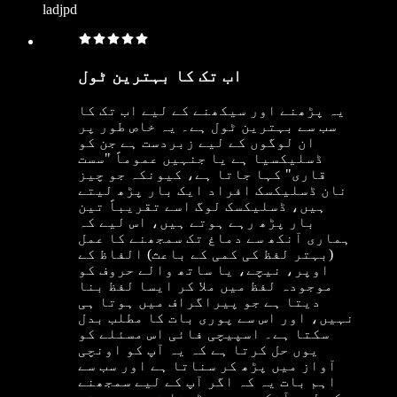
ladjpd
اب تک کا بہترین ٹول
یہ پڑھنے اور سیکھنے کے لیے اب تک کا
سب سے بہترین ٹول ہے۔ یہ خاص طور پر
ان لوگوں کے لیے زبردست ہے جن کو
ڈسلیکسیا ہے یا جنہیں عموماً "سست
قاری" کہا جاتا ہے، کیونکہ جو چیز
نان ڈسلیکسک افراد ایک بار پڑھ لیتے
ہیں، ڈسلیکسک لوگ اسے تقریباً تین
بار پڑھ رہے ہوتے ہیں، اس لیے کہ
ہماری آنکھ سے دماغ تک سمجھنے کا عمل
(بہتر لفظ کی کمی کے باعث) الفاظ کے
اوپر، نیچے، یا ساتھ والے حروف کو
موجودہ لفظ میں ملا کر ایسا لفظ بنا
دیتا ہے جو پیراگراف میں ہوتا ہی
نہیں، اور اس سے پوری بات کا مطلب بدل
سکتا ہے۔ اسپیچی فائی اس مسئلے کو
یوں حل کرتا ہے کہ یہ آپ کو اونچی
آواز میں پڑھ کر سناتا ہے اور سب سے
اہم بات یہ کہ اگر آپ کے لیے سمجھنے