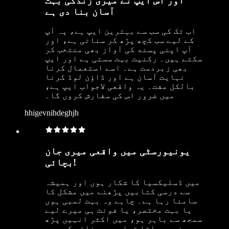
اور اس ایپ نے میری زندگی بہت
آسان بنا دی ہے
اب تک کی سب سے بہترین ایپ ہے، یہ آپ
کے لیے سب کچھ پڑھ کر سناتی ہے، اور
آپ اپنی پسند کی آواز بھی منتخب کر
سکتے ہیں۔ رکنیت بہت سستی ہے اور ایپ
بھی زبردست ہے۔ اسے استعمال کرنا
نہایت آسان ہے اور ڈاؤن لوڈ کرنا
بالکل مفت۔ یہ واقعی لاجواب ایپ ہے،
میں ضرور اس کی سفارش کروں گا۔
hhigevnihdeghjh
یونیورسٹی میں واقعی میری جان
بچائی!
میں ڈسلیکسیا کا شکار ہوں اور ہمیشہ
سے درسی کتابیں پڑھنے میں مشکل کا
سامنا رہا ہے۔ چاہے وہ بہت لمبی ہوں
یا بہت مختصر، یا فونٹ ہی میرے لیے
سمجھ سے باہر ہو، میں اکثر انہیں پڑھ
ہی نہیں پاتا تھا۔ سپیچفائی کی مدد