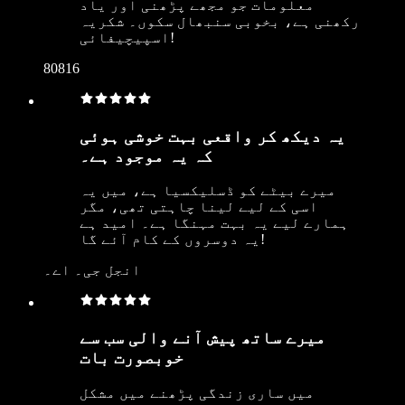
معلومات جو مجھے پڑھنی اور یاد
رکھنی ہے، بخوبی سنبھال سکوں۔ شکریہ
اسپیچیفائی!
80816
یہ دیکھ کر واقعی بہت خوشی ہوئی
کہ یہ موجود ہے۔
میرے بیٹے کو ڈسلیکسیا ہے، میں یہ
اسی کے لیے لینا چاہتی تھی، مگر
ہمارے لیے یہ بہت مہنگا ہے۔ امید ہے
یہ دوسروں کے کام آئے گا!
انجل جی۔ اے۔
میرے ساتھ پیش آنے والی سب سے
خوبصورت بات
میں ساری زندگی پڑھنے میں مشکل