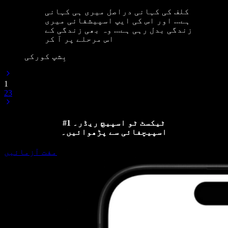
کلف کی کہانی دراصل میری ہی کہانی
ہے... اور اس کی ایپ اسپیشفائی میری
زندگی بدل رہی ہے... وہ بھی زندگی کے
اس مرحلے پر آ کر
بِشپ کورکی
1
2
3
#1 ٹیکسٹ ٹو اسپیچ ریڈر۔
اسپیچفائی سے پڑھوائیں۔
مفت آزمائیں