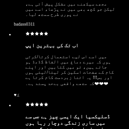
مجھے سیکھنے میں مشکل پیش آتی ہے،
لیکن جو کچھ بھی میں نے پڑھا، اسے میں
نے پوری طرح سمجھ لیا۔
badass0311
اب تک کی بہترین ایپ
میں اسے اس لیے استعمال کرتا/کرتی
ہوں کہ میرے دماغ میں الفاظ گڈمڈ ہو
جاتے ہیں، تو میں کتابیں اور اپنے
کام کے صفحات اسکین کر لیتا/لیتی ہوں
اور بس!!! یہ اتنا زبردست کام کرتا ہے
کہ مجھے واقعی بےحد پسند ہے۔❤️❤️❤️
♥︎ک
ڈسلیکسیا ایک ایسی چیز ہے جس سے
میں ساری زندگی دوچار رہا ہوں