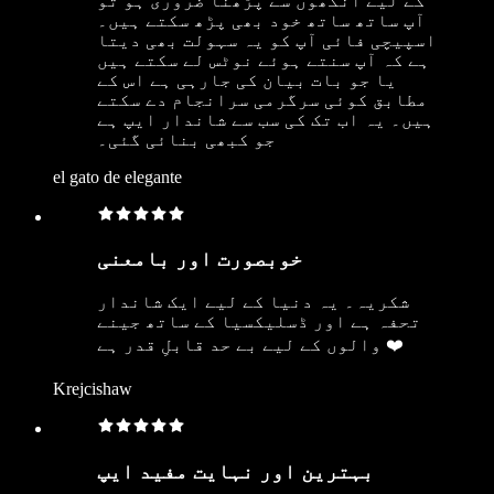
کے لیے آنکھوں سے پڑھنا ضروری ہو تو
آپ ساتھ ساتھ خود بھی پڑھ سکتے ہیں۔
اسپیچی فائی آپ کو یہ سہولت بھی دیتا
ہے کہ آپ سنتے ہوئے نوٹس لے سکتے ہیں
یا جو بات بیان کی جارہی ہے اس کے
مطابق کوئی سرگرمی سرانجام دے سکتے
ہیں۔ یہ اب تک کی سب سے شاندار ایپ ہے
جو کبھی بنائی گئی۔
el gato de elegante
خوبصورت اور بامعنی
شکریہ۔ یہ دنیا کے لیے ایک شاندار
تحفہ ہے اور ڈسلیکسیا کے ساتھ جینے
والوں کے لیے بے حد قابلِ قدر ہے ❤️
Krejcishaw
بہترین اور نہایت مفید ایپ