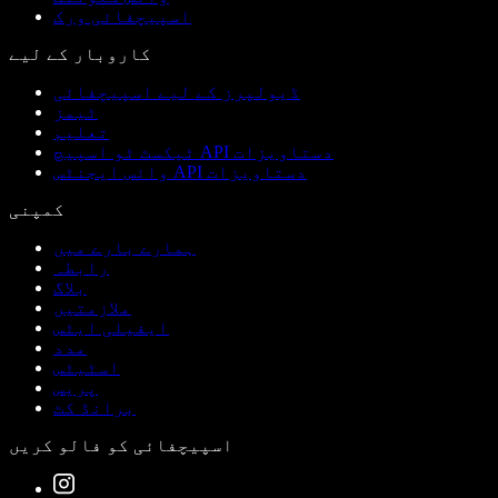
اسپیچفائی ورک
کاروبار کے لیے
ڈیولپرز کے لیے اسپیچفائی
ٹیمز
تعلیم
ٹیکسٹ ٹو اسپیچ API دستاویزات
وائس ایجنٹس API دستاویزات
کمپنی
ہمارے بارے میں
رابطہ
بلاگ
ملازمتیں
ایفیلی ایٹس
مدد
اسٹیٹس
پریس
برانڈ کٹ
اسپیچفائی کو فالو کریں