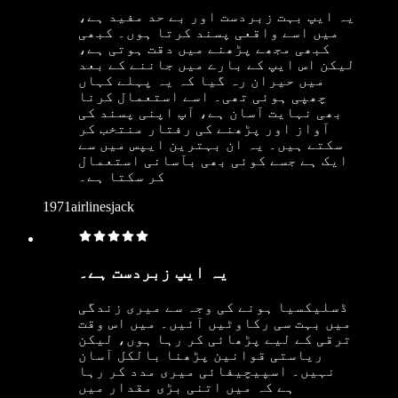
یہ ایپ بہت زبردست اور بے حد مفید ہے،
میں اسے واقعی پسند کرتا ہوں۔ کبھی
کبھی مجھے پڑھنے میں دقت ہوتی ہے،
لیکن اس ایپ کے بارے میں جاننے کے بعد
میں حیران رہ گیا کہ یہ پہلے کہاں
چھپی ہوئی تھی۔ اسے استعمال کرنا
بھی نہایت آسان ہے، آپ اپنی پسند کی
آواز اور پڑھنے کی رفتار منتخب کر
سکتے ہیں۔ یہ ان بہترین ایپس میں سے
ایک ہے جسے کوئی بھی بآسانی استعمال
کر سکتا ہے۔
1971airlinesjack
یہ ایپ زبردست ہے۔
ڈسلیکسیا ہونے کی وجہ سے میری زندگی
میں بہت سی رکاوٹیں آئیں۔ میں اس وقت
ترقی کے لیے پڑھائی کر رہا ہوں، لیکن
ریاستی قوانین پڑھنا بالکل آسان
نہیں۔ اسپیچیفائی میری مدد کر رہا
ہے کہ میں اتنی بڑی مقدار میں