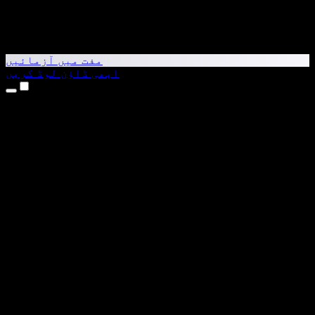
مفت میں آزمائیں
ابھی ڈاؤن لوڈ کریں
مصنوعات
متن کو آواز میں بدلیں
iPhone اور iPad ایپس
Android ایپ
Chrome ایکسٹینشن
Edge ایکسٹینشن
ویب ایپ
Mac ایپ