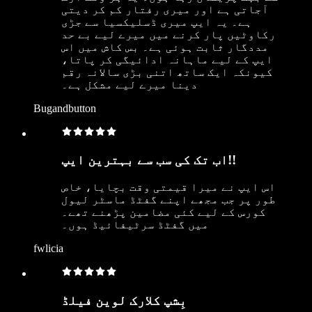
آجاتی ہے اور میری رفتار کم کر دیتی
ہے۔ یہ ایپ میری ڈسلیکسیا سے جڑی
رکاوٹیں پار کرنے میں میرے لیے بے حد
مددگار ثابت ہوئی ہے۔ بس کاش میں اس
ایپ کے لیے ماہانہ ادائیگی کر پاتا،
کیونکہ ایک ساتھ اتنی بڑی سالانہ رقم
دینا میرے لیے مشکل ہے۔
Bugandbutton
اب تک کی سب سے بہترین ایپ!!
اس ایپ نے میرا قیمتی وقت بچایا، خاص
طور پر جب مجھے اپنے گفٹڈ ماسٹر لیول
کورس کے لیے کئی مضامین پڑھنے تھے۔
میں گفٹڈ سرٹیفائیڈ ہوں۔
fwlicia
بِشپ کلارک لوین فیلڈ