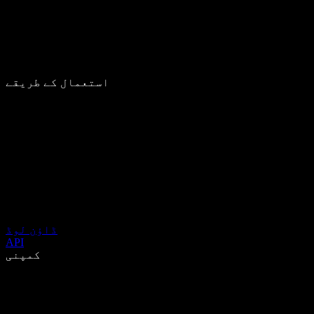
استعمال کے طریقے
ڈاؤن لوڈ
API
کمپنی