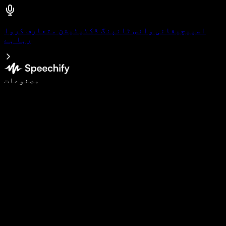
اسپیچیفائی وائس ٹائپنگ ڈکٹیٹیشن متعارف کروا
رہا ہے
وائس ٹائپنگ کے ساتھ 5 گنا تیزی سے لکھیں
مصنوعات
مزید جانیں