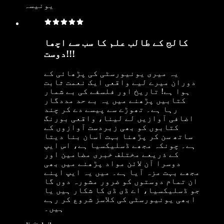
یونیسہ
کالج کے طالب علم کا سب سے اچھا
دوست!!!
یہ میری یونیورسٹی کی پڑھائی کے
دوران میرے لیے واقعی ایک نعمت ثابت
ہوا ہے! تاریخ اور فلسفے کی بے شمار
کتابیں پڑھنے میں یہ بے حد مددگار
رہا ہے۔ تھوڑے سے پیسے دے کر چند
اضافی آوازیں لے لینا، واقعی بورنگ
کتابوں کو بھی زبردست آوازوں کے
ساتھ سن کر پڑھنا بہت آسان بنا دیتا
ہے۔ چونکہ مجھے ڈسلیکسیا ہے، اس ایپ
کے ذریعے مختلف خبری مضامین اور
دوسرا آن لائن مواد پڑھنے میں بھی
مجھے بہت مزہ آیا ہے۔ میں یہ ایپ اپنے
ان تمام دوستوں کو ضرور مشورہ دوں گا
جو ڈسلیکسیا، اے ڈی ڈی کا شکار ہیں یا
ابھی یونیورسٹی کی کلاسز شروع کر رہے
ہیں۔