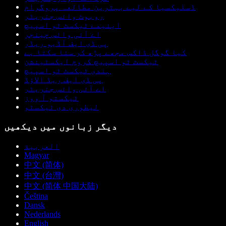
ڈسلیکسیا کے لیے بہترین مطالعہ پروگرام
روبوٹ وائس جنریٹر
اینیمے ٹیکسٹ ٹو اسپیچ
اے آئی وائس چینجر
پی ڈی ایف آڈیو ریڈر
کیا گوگل ڈاکس مجھے پڑھ کر سنا سکتا ہے
ٹیکسٹ ٹو اسپیچ کروم ایکسٹینشن
ہندی ٹیکسٹ ٹو اسپیچ
پی ڈی ایف ریڈ الاؤڈ
اے آئی وائس جنریٹر
ٹیکستو آ ووز
لیطوری دی ٹیکسٹو
دیگر زبانوں میں دیکھیں
العربية
Magyar
中文 (简体)
中文 (台灣)
中文 (简体 中国大陆)
Čeština
Dansk
Nederlands
English