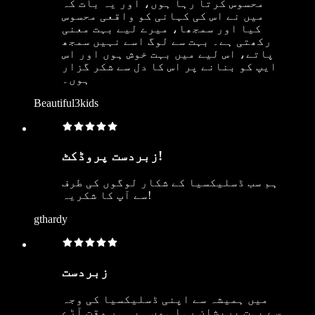
محسوس کرتا رہا ہوں، اور یہ بات کہ
میں نے اس کی کہانی کو واقعی محسوس
کیا اور سمجھا، میرے لیے بہت معنی
رکھتی ہے۔ بہت سے لوگ اسے نہیں سمجھ
پاتے، اس لیے میں بہت خوش ہوں اور اس
ایپ کو بنانے پر اس کا دل سے شکر گزار
ہوں۔
Beautiful3kids
زبردست پروڈکٹ!
ہم سب ڈسلیکسیا کے شکار لوگوں کی طرف
سے آپ کا شکریہ!
gthardy
زبردست
میں ہمیشہ سے اپنی ڈسلیکسیا کی وجہ
سے بہت پریشان رہا ہوں۔ یہ ہر وقت آڑے