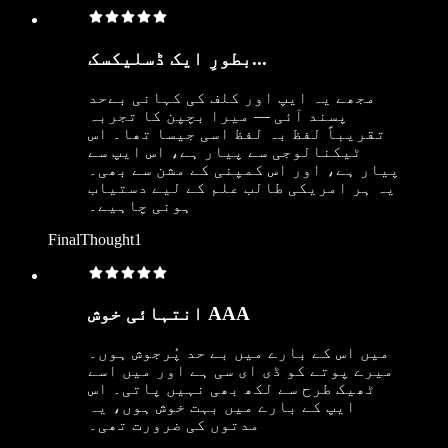
بطورِ ایک ڈسلیکسک...
مجھے یہ ایپ اور کلف کی کہانی بےحد
پسند آئی — میرا بچپن کا تجربہ
تقریباً لفظ بہ لفظ اسی جیسا تھا۔ اس
ٹیکنالوجی سے پیار ہے، اس ایپ سے
پیار ہے، اور اس کمپنی کے مشن سے بھی۔
یہ ہر امریکی طالب علم کے لیے دستیاب
ہونی چاہیے۔
FinalThought1
انتہائی خوش AAA
میں اس کے بارے میں بے حد پُرجوش ہوں۔
میرے پوتے کو ڈی ای سی ہے اور میں اسے
ٹھیک طرح سے لکھ بھی نہیں پاتی۔ اس
ایپ کے بارے میں بہت خوش ہوں، یہ
مدتوں کی ضرورت تھی۔