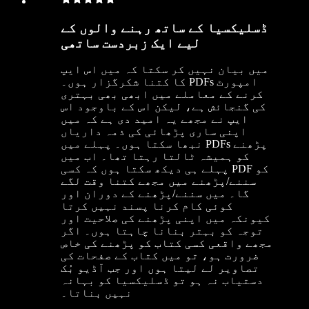
ڈسلیکسیا کے ساتھ رہنے والوں کے
لیے ایک زبردست ساتھی
میں بیان نہیں کر سکتا کہ میں اس ایپ
کا کتنا شکرگزار ہوں۔ PDFs امپورٹ
کرنے کے معاملے میں ابھی بھی بہتری
کی گنجائش ہے، لیکن اس کے باوجود اس
ایپ نے مجھے یہ امید دی ہے کہ میں
اپنی ساری پڑھائی کی ذمہ داریاں
نبھا سکتا ہوں۔ پہلے میں PDFs پڑھنے
کو ہمیشہ ٹالتا رہتا تھا۔ اب میں
پہلے ہی دیکھ سکتا ہوں کہ کسی PDF کو
سننے/پڑھنے میں مجھے کتنا وقت لگے
گا۔ میں سننے/پڑھنے کے دوران اور
کوئی کام کرنا پسند نہیں کرتا
کیونکہ میں اپنی پڑھنے کی صلاحیت اور
توجہ کو بہتر بنانا چاہتا ہوں۔ اگر
مجھے واقعی کسی کتاب کو پڑھنے کی خاص
ضرورت ہو، تو میں کتاب کے صفحات کی
تصاویر لے لیتا ہوں اور جب آڈیو بُک
دستیاب نہ ہو تو ڈسلیکسیا کو بہانہ
نہیں بناتا۔