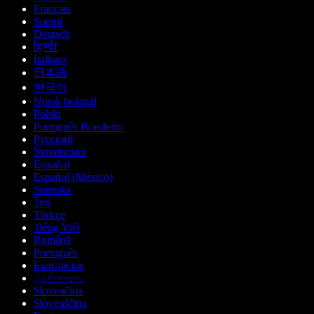
Français
Suomi
Deutsch
हिन्दी
Italiano
日本語
한국어
Norsk bokmål
Polski
Português Brasileiro
Русский
Українська
Español
Español (México)
Svenska
ไทย
Türkçe
Tiếng Việt
Română
Português
Български
ქართული
Slovenčina
Slovenščina