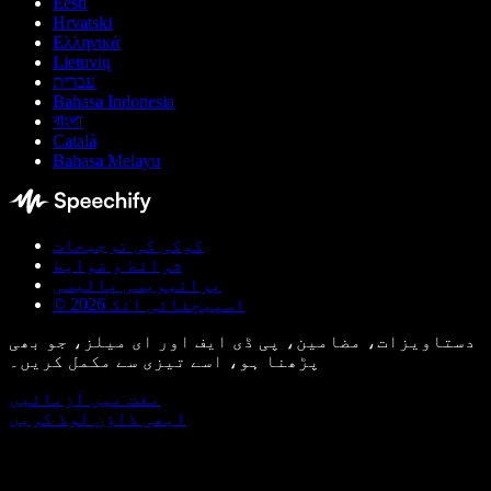
Eesti
Hrvatski
Ελληνικά
Lietuvių
עברית
Bahasa Indonesia
বাংলা
Català
Bahasa Melayu
کوکی کی ترجیحات
شرائط و ضوابط
پرائیویسی پالیسی
© اسپیچفائی انک 2026
دستاویزات، مضامین، پی ڈی ایف اور ای میلز، جو بھی
پڑھنا ہو، اسے تیزی سے مکمل کریں۔
مفت میں آزمائیں
ابھی ڈاؤن لوڈ کریں