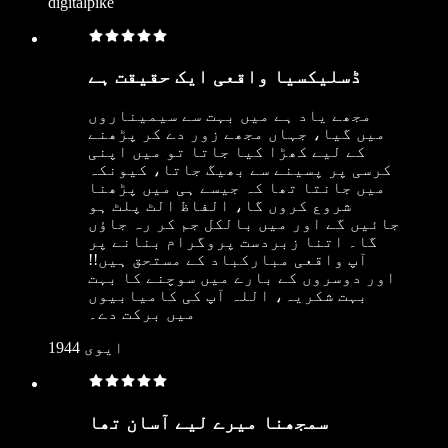
digitalpike
ڈسلیکسیا واقعی ایک حقیقت ہے
مجھے یاد ہے میں بہت سے سیمیناروں
میں گیا، جہاں مجھے زور دے کر پڑھنے
کے لیے کھڑا کیا جاتا تو میں اپنی
کرسی پر پسینے سے بھیگ جاتا، کیونکہ
میں جانتا تھا کہ جیسے ہی میں پڑھنا
شروع کروں گا، الفاظ الٹ پلٹ ہو
جائیں گے اور میں بالکل جم کر رہ جاؤں
گا۔ اتنا زبردست پروگرام بنانے پر
آپ واقعی مبارکباد کے مستحق ہیں!!
اور دوسروں کے بارے میں سوچنے کا بہت
بہت شکریہ، اللہ آپ کی کامیابیوں
میں برکت دے۔
ایوی 1944
سمجھنا میرے لیے آسان تھا