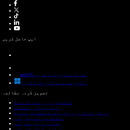
ایپ حاصل کریں
macOS کے لیے ڈاؤن لوڈ کریں
ونڈوز کے لیے ڈاؤن لوڈ کریں
تجویز کردہ مطالعہ
ڈکٹیشن اور وائس ٹائپنگ
وائس اے آئی اسسٹنٹ
اینڈرائیڈ پر پی ڈی ایف ٹیکسٹ ٹو اسپیچ
ٹیکسٹ ٹو اسپیچ ریڈر
خاتون آواز جنریٹر
مردانہ آواز جنریٹر