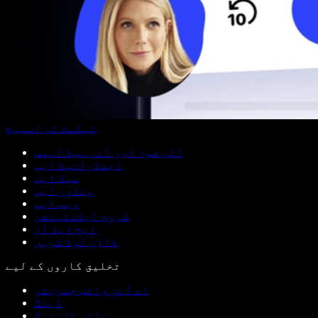
ٹیکسٹ ٹو اسپیچ
آئی فون اور آئی پیڈ ایپس
اینڈرائیڈ ایپ
میک ایپ
ونڈوز ایپ
ویب ایپ
کروم ایکسٹینشن
ایج ایڈ آن
ڈاؤن لوڈ کریں
تخلیق کاروں کے لیے
اے آئی وائس جنریٹر
ڈبنگ
وائس کلوننگ