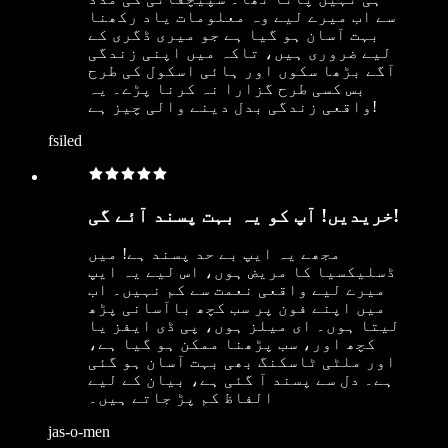
سے اب میرے لیے وہ معلومات یاد رکھنا
بہت آسان ہو گیا ہے جو میری ڈگری کے
لیے ضروری ہیں، تاکہ میں اپنی زندگی
آگے بڑھا سکوں اور ہائی اسکول کی طرح
بس کسی طرح گزارا نہ کرنا پڑے۔ یہ
واقعی زندگی بدل دینے والی چیز ہے!
fsiled
خریدیں! آپ کو یہ بہت پسند آئے گی!
مجھے یہ ایپ بے حد پسند ہے! میں
ڈسلیکسیا کا مریض ہوں، اس لیے یہ ایپ
میرے لیے واقعی نعمت سے کم نہیں۔ اب
میں اپنے فون پر سب کچھ باآسانی پڑھ
لیتا ہوں۔ ای میلز ہوں، پی ڈی ایفز یا
کچھ اور، سب پڑھنا ممکن ہو گیا ہے،
اور ملٹی ٹاسکنگ بھی بہت آسان ہو گئی
ہے۔ دل سے پسند آ گئی ہے، بیان کے لیے
الفاظ کم پڑ جاتے ہیں۔
jas-o-men