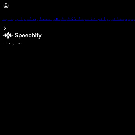
پیچیفائی وائس ٹائپنگ ڈکٹیٹیشن متعارف کروا رہا ہے
وائس ٹائپنگ کے ساتھ 5 گنا تیزی سے لکھیں
مصنوعات
مزید جانیں