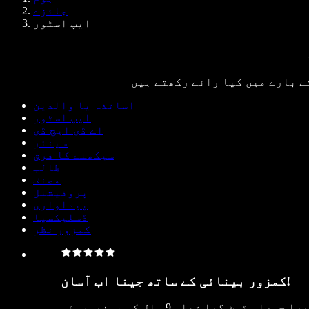
ڈویلپرز کے لیے Speechify
جائزے
ایپ اسٹور
ے بارے میں کیا رائے رکھتے ہیں
اساتذہ یا والدین
ایپ اسٹور
اے ڈی ایچ ڈی
سینئر
سیکھنے کا فرق
طالب
مصنف
پروفیشنل
پیداواری
ڈسلیکسیا
کمزور نظر
کمزور بینائی کے ساتھ جینا اب آسان!
میں نے 6 لمبے سال اپنی مطالعے کی عادت سے محرومی میں گزارے۔ نوکری میں واپس آنے کی کوشش کرتے کرتے میرا حوصلہ ٹوٹ گیا تھا۔ 9 سال کی یونیورسٹی