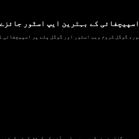
سپیچفائی کے بہترین ایپ اسٹور جائزے
ر، گوگل کروم ویب اسٹور اور گوگل پلے پر اسپیچفائی ک