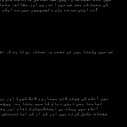
کی محنت کے بعد جب میرا تدریس اور مطالعہ سکھان
نے اپنی سب سے بڑی دلچسپیوں میں سے ایک، یعنی تحقیقی مطالعے، کھو دیے تھے۔ اب مجھے یوں لگتا ہے جیسے زندگی ایک بار پھر سے شروع ہو گئی ہو!
جب میں پڑھتا ہوں تو مجھے یہ مسئلہ ہوتا ہے کہ نظ
میں آنکھ کی چوٹ، لائم بیماری، لانگ کووِڈ اور 
تھامنا بھی ذہنی دباؤ کا سبب بنتا ہے۔ پیچھے 
صفحات مکمل کرنے ہیں اور کم از کم اسائنمنٹس کر