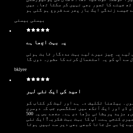
تھ جینے کا تصور بھی نہیں کر سکتا تھا۔ میں
بیستی بیستی
یہ بہت اچھا ہے
 لیے یہ چیز میرے لیے بہت مددگار ثابت ہوئی
bklyee
امید کی ایک نئی لہر
وں۔ بیٹھنا تکلیف دہ ہے اور لیٹ کر کتاب کو
ی ڈی اور ایک آنکھ میں نسٹگمس، جب کہ دوسری
آنکھ میں پہلے ہی ایستگمیٹزم تھا، اور پھر ریٹینا کی چوٹ نے، جب امتحان میں صرف 35 دن رہ گئے ہیں، مزید پریشانی بڑھا دی ہے۔ مجھے بس یہ 500
ری کنجی ہے... آپ کا بہت بہت شکریہ! ایک نئی