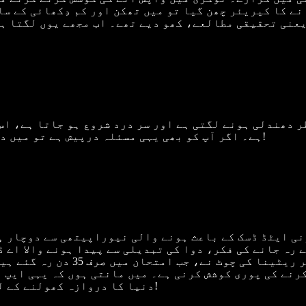
ے کا کیریئر چھن گیا تو میں تھکن اور کم دِکھائی کے سا
ر دھندلی ہونے لگتی ہے اور سر درد شروع ہو جاتا ہے، اس
ہے۔ اگر آپ کو بھی یہی مسئلہ درپیش ہے تو میں دل سے آپ کو یہ استعمال کرنے کا مشورہ دوں گا!
ہرنی ایٹڈ ڈسک کے باعث ہونے والی نیوراپیتھی سے دوچار ہ
رہ جانے کی فکر، دوا کی تبدیلی سے پیدا ہونے والا اے ڈ
نے کی پوری کوشش کرنی ہے۔ میں مانتی ہوں کہ یہی ایپ می
دنیا کا دروازہ کھولنے کے لیے چابی مل جانا کبھی بھی دیر سے نہیں ہوتا!