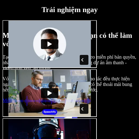
Trải nghiệm ngay
Một vài ví dụ về những gì bạn có thể làm
với Speechify Studio
Tạo lồng tiếng, chèn hình ảnh, âm thanh, video miễn phí bản quyền,
nhân bản giọng nói của bạn để tạo nên những dự án âm thanh -
video trọn vẹn, ấn tượng.
Với giao diện trực quan, dễ làm quen, mọi thao tác đều thực hiện
ngay trên trình duyệt, nhà sáng tạo nội dung có thể thoải mái bung
hết ý tưởng mà không còn bị bó buộc như trước.
Mở Studio