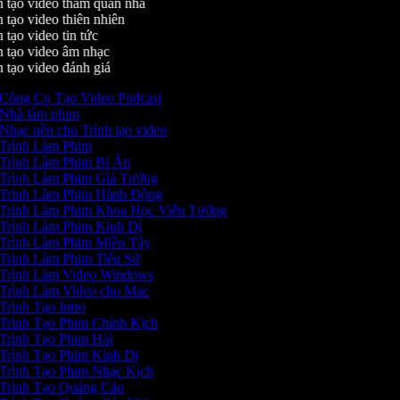
 tạo video tham quan nhà
 tạo video thiên nhiên
 tạo video tin tức
 tạo video âm nhạc
 tạo video đánh giá
Công Cụ Tạo Video Podcast
Nhà làm phim
Nhạc nền cho Trình tạo video
Trình Làm Phim
Trình Làm Phim Bí Ẩn
Trình Làm Phim Giả Tưởng
Trình Làm Phim Hành Động
Trình Làm Phim Khoa Học Viễn Tưởng
Trình Làm Phim Kinh Dị
Trình Làm Phim Miền Tây
Trình Làm Phim Tiểu Sử
Trình Làm Video Windows
Trình Làm Video cho Mac
Trình Tạo Intro
Trình Tạo Phim Chính Kịch
Trình Tạo Phim Hài
Trình Tạo Phim Kinh Dị
Trình Tạo Phim Nhạc Kịch
Trình Tạo Quảng Cáo