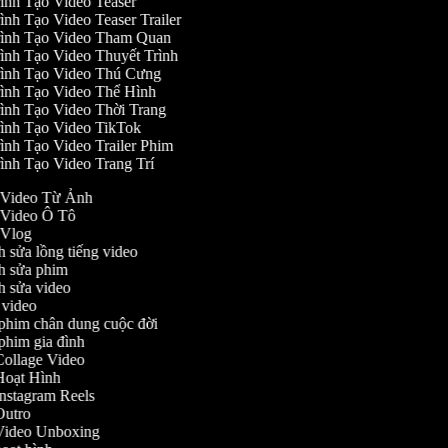
ình Tạo Video Teaser
ình Tạo Video Teaser Trailer
ình Tạo Video Tham Quan
ình Tạo Video Thuyết Trình
ình Tạo Video Thú Cưng
ình Tạo Video Thể Hình
ình Tạo Video Thời Trang
ình Tạo Video TikTok
ình Tạo Video Trailer Phim
ình Tạo Video Trang Trí
o Video Từ Ảnh
o Video Ô Tô
o Vlog
nh sửa lồng tiếng video
ỉnh sửa phim
nh sửa video
h video
m phim chân dung cuộc đời
 phim gia đình
 Collage Video
o Hoạt Hình
 Instagram Reels
 Outro
o Video Unboxing