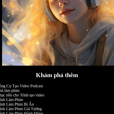
Khám phá thêm
ng Cụ Tạo Video Podcast
à làm phim
ạc nền cho Trình tạo video
ình Làm Phim
ình Làm Phim Bí Ẩn
ình Làm Phim Giả Tưởng
ình Làm Phim Hành Động