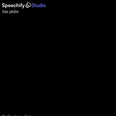
Viết nhanh gấp 5 lần với tính năng nhập bằng giọng nói
Sản phẩm
Tìm hiểu thêm