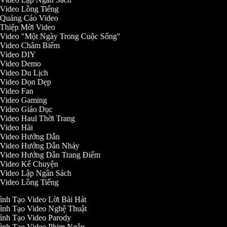
o Video Lồng Tiếng
o Quảng Cáo Video
o Thiệp Mời Video
o Video "Một Ngày Trong Cuộc Sống"
o Video Châm Biếm
o Video DIY
o Video Demo
o Video Du Lịch
o Video Dọn Dẹp
o Video Fan
o Video Gaming
o Video Giáo Dục
o Video Haul Thời Trang
o Video Hài
o Video Hướng Dẫn
o Video Hướng Dẫn Nhảy
o Video Hướng Dẫn Trang Điểm
o Video Kể Chuyện
o Video Lập Ngân Sách
o Video Lồng Tiếng
ình Tạo Video Lời Bài Hát
ình Tạo Video Nghệ Thuật
ình Tạo Video Parody
ình Tạo Video Phim Ngắn