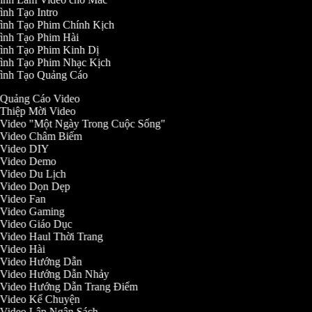
ình Tạo Intro
ình Tạo Phim Chính Kịch
ình Tạo Phim Hài
ình Tạo Phim Kinh Dị
ình Tạo Phim Nhạc Kịch
ình Tạo Quảng Cáo
o Quảng Cáo Video
o Thiệp Mời Video
o Video "Một Ngày Trong Cuộc Sống"
o Video Châm Biếm
o Video DIY
o Video Demo
o Video Du Lịch
o Video Dọn Dẹp
o Video Fan
o Video Gaming
o Video Giáo Dục
o Video Haul Thời Trang
o Video Hài
o Video Hướng Dẫn
o Video Hướng Dẫn Nhảy
o Video Hướng Dẫn Trang Điểm
o Video Kể Chuyện
o Video Lập Ngân Sách