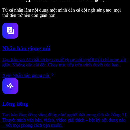
Từ cá nhân làm nội dung một mình đến cả đội ngũ sáng tạo, mọi
thứ đều trở nên đơn giản hơn.
Nhân bản giọng nói
Tạo bản sao AI chất lượng cao từ giọng nói người thật chỉ trong vài
giây. Không cần cài đặt. Chạy trực tiếp trên trình duyệt của bạn.
Xem Nhân bản giọng nói
Lồng tiếng
Tạo bản lồng tiếng sống động như người thật trong tích tắc bằng AI.
Thuyết minh văn bản, video, video giải thích – bất kỳ nội dung nào
– với mọi phong cách bạn muốn.