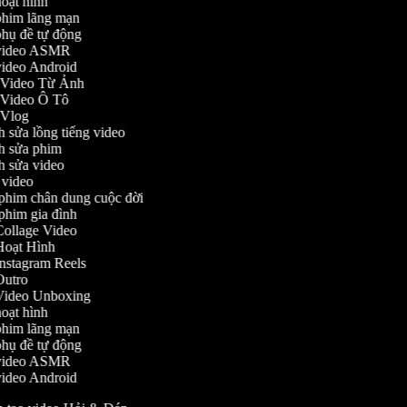
 hoạt hình
o phim lãng mạn
 phụ đề tự động
o video ASMR
 video Android
o Video Từ Ảnh
o Video Ô Tô
o Vlog
nh sửa lồng tiếng video
ỉnh sửa phim
nh sửa video
h video
m phim chân dung cuộc đời
 phim gia đình
 Collage Video
o Hoạt Hình
 Instagram Reels
 Outro
o Video Unboxing
 hoạt hình
o phim lãng mạn
 phụ đề tự động
o video ASMR
 video Android