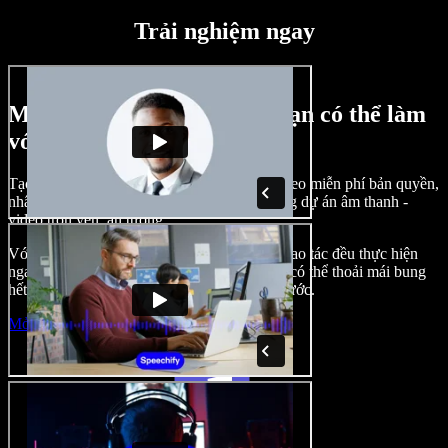
Trải nghiệm ngay
Một vài ví dụ về những gì bạn có thể làm
với Speechify Studio
Tạo lồng tiếng, chèn hình ảnh, âm thanh, video miễn phí bản quyền,
nhân bản giọng nói của bạn để tạo nên những dự án âm thanh -
video trọn vẹn, ấn tượng.
Với giao diện trực quan, dễ làm quen, mọi thao tác đều thực hiện
ngay trên trình duyệt, nhà sáng tạo nội dung có thể thoải mái bung
hết ý tưởng mà không còn bị bó buộc như trước.
Mở Studio