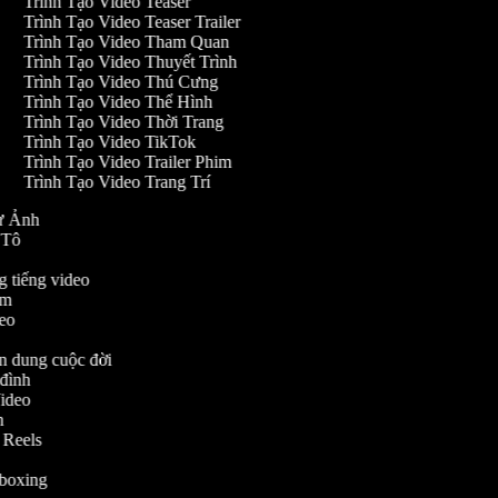
Trình Tạo Video Teaser
Trình Tạo Video Teaser Trailer
Trình Tạo Video Tham Quan
Trình Tạo Video Thuyết Trình
Trình Tạo Video Thú Cưng
Trình Tạo Video Thể Hình
Trình Tạo Video Thời Trang
Trình Tạo Video TikTok
Trình Tạo Video Trailer Phim
Trình Tạo Video Trang Trí
 Từ Ảnh
Ô Tô
ng tiếng video
him
ideo
ân dung cuộc đời
a đình
 Video
nh
am Reels
Unboxing