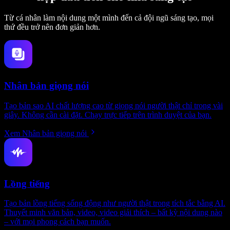
Từ cá nhân làm nội dung một mình đến cả đội ngũ sáng tạo, mọi
thứ đều trở nên đơn giản hơn.
Nhân bản giọng nói
Tạo bản sao AI chất lượng cao từ giọng nói người thật chỉ trong vài
giây. Không cần cài đặt. Chạy trực tiếp trên trình duyệt của bạn.
Xem Nhân bản giọng nói
Lồng tiếng
Tạo bản lồng tiếng sống động như người thật trong tích tắc bằng AI.
Thuyết minh văn bản, video, video giải thích – bất kỳ nội dung nào
– với mọi phong cách bạn muốn.