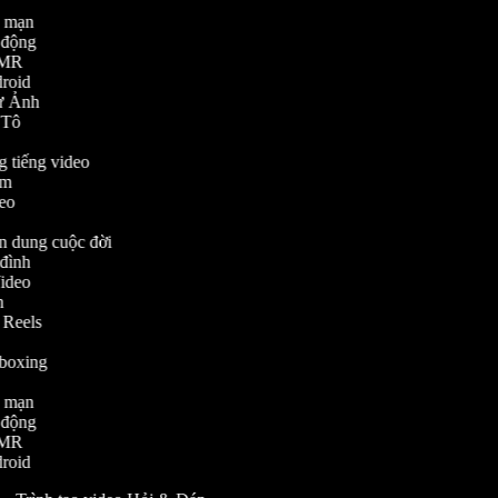
h
ng mạn
tự động
 ASMR
ndroid
 Từ Ảnh
Ô Tô
ng tiếng video
him
ideo
ân dung cuộc đời
a đình
 Video
nh
am Reels
Unboxing
h
ng mạn
tự động
 ASMR
ndroid