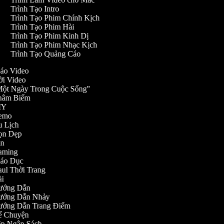
Trình Tạo Intro
Trình Tạo Phim Chính Kịch
Trình Tạo Phim Hài
Trình Tạo Phim Kinh Dị
Trình Tạo Phim Nhạc Kịch
Trình Tạo Quảng Cáo
 Cáo Video
Mời Video
 "Một Ngày Trong Cuộc Sống"
 Châm Biếm
 DIY
 Demo
Du Lịch
 Dọn Dẹp
Fan
 Gaming
Giáo Dục
Haul Thời Trang
Hài
 Hướng Dẫn
 Hướng Dẫn Nhảy
 Hướng Dẫn Trang Điểm
 Kể Chuyện
Lập Ngân Sách