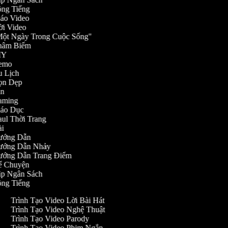
Lồng Tiếng
 Cáo Video
Mời Video
 "Một Ngày Trong Cuộc Sống"
 Châm Biếm
 DIY
 Demo
Du Lịch
 Dọn Dẹp
Fan
 Gaming
Giáo Dục
Haul Thời Trang
Hài
 Hướng Dẫn
 Hướng Dẫn Nhảy
 Hướng Dẫn Trang Điểm
 Kể Chuyện
Lập Ngân Sách
Lồng Tiếng
Trình Tạo Video Lời Bài Hát
Trình Tạo Video Nghệ Thuật
Trình Tạo Video Parody
Trình Tạo Video Phim Ngắn