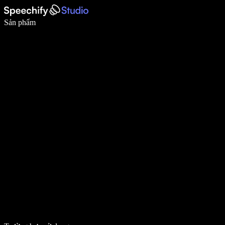
Viết nhanh gấp 5 lần với tính năng nhập bằng giọng nói
Sản phẩm
Tìm hiểu thêm