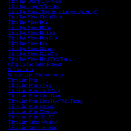
Trình Tạo Quảng Cáo Video
Trình Tạo Thiệp Mời Video
Trình Tạo Video "Một Ngày Trong Cuộc Sống"
Trình Tạo Video Châm Biếm
Trình Tạo Video DIY
Trình Tạo Video Demo
Trình Tạo Video Du Lịch
Trình Tạo Video Dọn Dẹp
Trình Tạo Video Fan
Trình Tạo Video Gaming
Trình Tạo Video Giáo Dục
Trình Tạo Video Haul Thời Trang
Công Cụ Tạo Video Podcast
Nhà làm phim
Nhạc nền cho Trình tạo video
Trình Làm Phim
Trình Làm Phim Bí Ẩn
Trình Làm Phim Giả Tưởng
Trình Làm Phim Hành Động
Trình Làm Phim Khoa Học Viễn Tưởng
Trình Làm Phim Kinh Dị
Trình Làm Phim Miền Tây
Trình Làm Phim Tiểu Sử
Trình Làm Video Windows
Trình Làm Video cho Mac