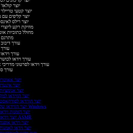
יוצר קדימונים ל
יוצר קולאז'
יוצר קטעי טריילר 
יוצר קליפים עם 
יוצר רילס לאינ
מוזיקת רקע ליוצרי 
מחולל כתוביות או
מתרגם 
עורך דיבוב 
עורך 
עורך וידאו 
עורך וידאו לכושר 
עורך וידאו לסרטוני מדריכי 
עורך ס
יוצר אאוטרו
יוצר אינטרו
יוצר אנימציות
יוצר הווידאו למק
יוצר הווידאו לפודקאסט
יוצר הווידאו של Windows
יוצר הזמנות וידאו
יוצר וידאו ASMR
יוצר וידאו אופנה
יוצר וידאו לאמנות