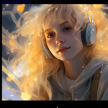
התחילו ליצור באולפן