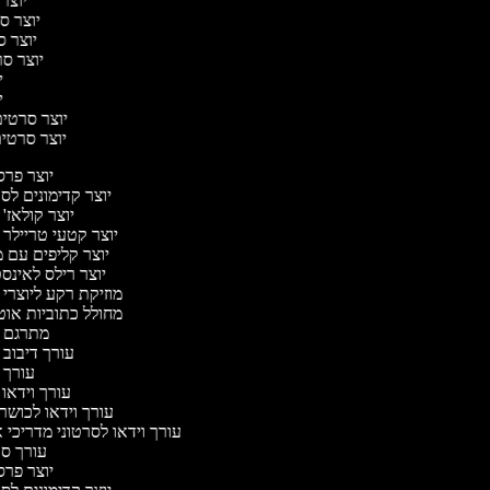
יוצר 
יוצר סר
יוצר סר
יוצר סרט
יו
יו
יוצר סרטים 
יוצר סרטים 
יוצר פר
יוצר קדימונים ל
יוצר קולאז'
יוצר קטעי טריילר 
יוצר קליפים עם 
יוצר רילס לאינ
מוזיקת רקע ליוצרי 
מחולל כתוביות או
מתרגם 
עורך דיבוב 
עורך 
עורך וידאו 
עורך וידאו לכושר 
עורך וידאו לסרטוני מדריכי 
עורך ס
יוצר פר