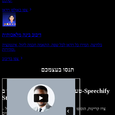
שלכם.
צפו באולפן וידאו
דיבוב בינה מלאכותית
בלחיצה, המירו כל וידאו לכל שפה. התאמה חכמה לקול, אינטונציה
ומהירות.
צפו בדיבוב
תנסו בעצמכם
טעימה קטנה ממה שתוכלו ליצור ב-Speechify
Studio.
צרו קריינות, הוסיפו תמונות ללא זכויות, אודיו, סרטונים ושיבוט קול –
לפרויקטים קוליים־חזותיים מושלמים.