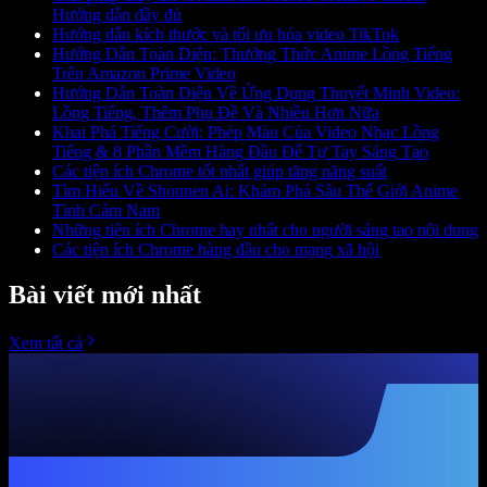
Hướng dẫn đầy đủ
Hướng dẫn kích thước và tối ưu hóa video TikTok
Hướng Dẫn Toàn Diện: Thưởng Thức Anime Lồng Tiếng
Trên Amazon Prime Video
Hướng Dẫn Toàn Diện Về Ứng Dụng Thuyết Minh Video:
Lồng Tiếng, Thêm Phụ Đề Và Nhiều Hơn Nữa
Khai Phá Tiếng Cười: Phép Màu Của Video Nhạc Lồng
Tiếng & 8 Phần Mềm Hàng Đầu Để Tự Tay Sáng Tạo
Các tiện ích Chrome tốt nhất giúp tăng năng suất
Tìm Hiểu Về Shounen Ai: Khám Phá Sâu Thế Giới Anime
Tình Cảm Nam
Những tiện ích Chrome hay nhất cho người sáng tạo nội dung
Các tiện ích Chrome hàng đầu cho mạng xã hội
Bài viết mới nhất
Xem tất cả