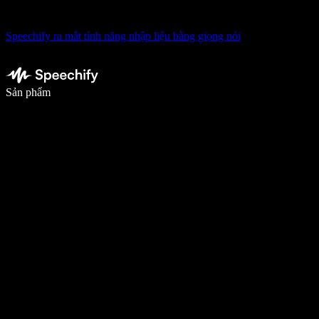
Speechify ra mắt tính năng nhập liệu bằng giọng nói
Viết nhanh gấp 5 lần với tính năng nhập bằng giọng nói
Sản phẩm
Tìm hiểu thêm