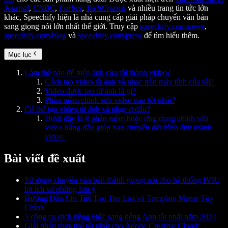
Journal
,
CNBC
,
Forbes
,
TechCrunch
và nhiều trang tin tức lớn
khác, Speechify hiện là nhà cung cấp giải pháp chuyển văn bản
sang giọng nói lớn nhất thế giới. Truy cập
speechify.com/news
,
speechify.com/blog
và
speechify.com/press
để tìm hiểu thêm.
Mục lục
Làm thế nào để biến ảnh của tôi thành video?
Cách tạo video từ ảnh và nhạc trên máy tính của tôi?
Video được tạo từ ảnh là gì?
Phần mềm chỉnh sửa video nào tốt nhất?
Có thể tạo video từ ảnh và nhạc ở đâu?
Dưới đây là 8 phần mềm hoặc ứng dụng chỉnh sửa
video hàng đầu giúp bạn chuyển đổi hình ảnh thành
video:
Bài viết đề xuất
Sử dụng chuyển văn bản thành giọng nói cho hệ thống IVR:
lợi ích và những lưu ý
Hướng Dẫn Chi Tiết Tạo Tier List và Template Meme Tùy
Chỉnh
5 công cụ dịch tiếng Đức sang tiếng Anh tốt nhất năm 2024
Giải pháp thay thế tốt nhất cho Adobe Creative Cloud: