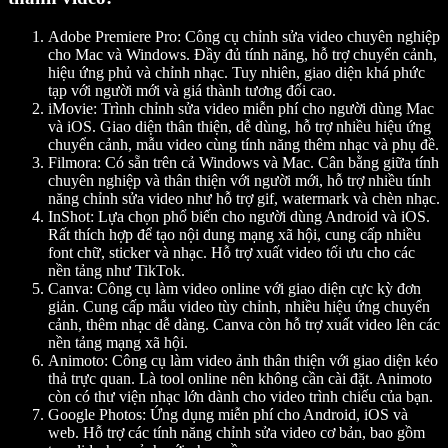
Adobe Premiere Pro:
Công cụ chỉnh sửa video chuyên nghiệp
cho Mac và Windows. Đầy đủ tính năng, hỗ trợ chuyển cảnh,
hiệu ứng phủ và chỉnh nhạc. Tuy nhiên, giao diện khá phức
tạp với người mới và giá thành tương đối cao.
iMovie:
Trình chỉnh sửa video miễn phí cho người dùng Mac
và iOS. Giao diện thân thiện, dễ dùng, hỗ trợ nhiều hiệu ứng
chuyển cảnh, mẫu video cùng tính năng thêm nhạc và phụ đề.
Filmora:
Có sẵn trên cả Windows và Mac. Cân bằng giữa tính
chuyên nghiệp và thân thiện với người mới, hỗ trợ nhiều tính
năng chỉnh sửa video như hỗ trợ gif, watermark và chèn nhạc.
InShot:
Lựa chọn phổ biến cho người dùng Android và iOS.
Rất thích hợp để tạo nội dung mạng xã hội, cung cấp nhiều
font chữ, sticker và nhạc. Hỗ trợ xuất video tối ưu cho các
nền tảng như TikTok.
Canva:
Công cụ làm video online với giao diện cực kỳ đơn
giản. Cung cấp mẫu video tùy chỉnh, nhiều hiệu ứng chuyển
cảnh, thêm nhạc dễ dàng. Canva còn hỗ trợ xuất video lên các
nền tảng mạng xã hội.
Animoto:
Công cụ làm video ảnh thân thiện với giao diện kéo
thả trực quan. Là tool online nên không cần cài đặt. Animoto
còn có thư viện nhạc lớn dành cho video trình chiếu của bạn.
Google Photos:
Ứng dụng miễn phí cho Android, iOS và
web. Hỗ trợ các tính năng chỉnh sửa video cơ bản, bao gồm