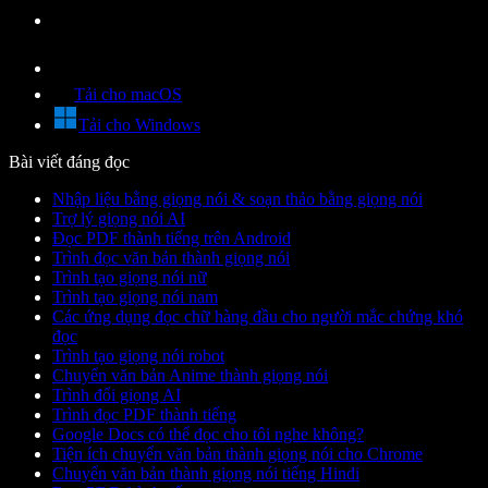
Tải cho macOS
Tải cho Windows
Bài viết đáng đọc
Nhập liệu bằng giọng nói & soạn thảo bằng giọng nói
Trợ lý giọng nói AI
Đọc PDF thành tiếng trên Android
Trình đọc văn bản thành giọng nói
Trình tạo giọng nói nữ
Trình tạo giọng nói nam
Các ứng dụng đọc chữ hàng đầu cho người mắc chứng khó
đọc
Trình tạo giọng nói robot
Chuyển văn bản Anime thành giọng nói
Trình đổi giọng AI
Trình đọc PDF thành tiếng
Google Docs có thể đọc cho tôi nghe không?
Tiện ích chuyển văn bản thành giọng nói cho Chrome
Chuyển văn bản thành giọng nói tiếng Hindi