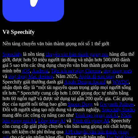
Về Speechify
Nền tảng chuyển văn bản thành giọng nói số 1 thế giới
Speechify
là nền tảng
chuyển văn bản thành giọng nói
hàng đầu thế
giới, được hơn 50 triệu người tin dùng và nhận hơn 500.000 đánh
giá 5 sao trên các ứng dụng chuyển văn bản thành giọng nói của
mình trên
iOS
,
Android
,
Tiện ích mở rộng Chrome
,
ứng dụng web
và
ứng dụng Mac desktop
. Năm 2025,
Apple đã trao tặng
cho
Speechify giải thưởng danh giá
Apple Design Award
tại
WWDC
,
nhận định đây là “một tài nguyên quan trọng giúp mọi người sống
tốt hơn.” Speechify cung cấp hơn 1.000 giọng đọc tự nhiên bằng
hơn 60 ngôn ngữ và được sử dụng tại gần 200 quốc gia. Các giọng
đọc của người nổi tiếng bao gồm
Snoop Dogg
và
Gwyneth Paltrow
.
Đối với người sáng tạo nội dung và doanh nghiệp,
Speechify Studio
mang đến các công cụ nâng cao như
Trình tạo giọng nói AI
,
Nhân
bản giọng nói AI
,
Lồng tiếng AI
và
Trình đổi giọng AI
. Speechify
còn cung cấp giải pháp chuyển văn bản sang giọng nói chất lượng
cao, tiết kiệm chi phí thông qua
API chuyển văn bản thành giọng
nói
cho các sản phẩm hàng đầu. Được xuất hiện trên
The Wall Street