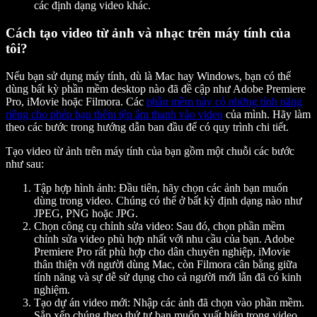
các định dạng video khác.
Cách tạo video từ ảnh và nhạc trên máy tính của
tôi?
Nếu bạn sử dụng máy tính, dù là Mac hay Windows, bạn có thể
dùng bất kỳ phần mềm desktop nào đã đề cập như Adobe Premiere
Pro, iMovie hoặc Filmora. Các
phần mềm này có những tính năng
riêng cho phép bạn thêm tệp âm thanh vào video
của mình. Hãy làm
theo các bước trong hướng dẫn ban đầu để có quy trình chi tiết.
Tạo video từ ảnh trên máy tính của bạn gồm một chuỗi các bước
như sau:
Tập hợp hình ảnh:
Đầu tiên, hãy chọn các ảnh bạn muốn
dùng trong video. Chúng có thể ở bất kỳ định dạng nào như
JPEG, PNG hoặc JPG.
Chọn công cụ chỉnh sửa video:
Sau đó, chọn phần mềm
chỉnh sửa video phù hợp nhất với nhu cầu của bạn. Adobe
Premiere Pro rất phù hợp cho dân chuyên nghiệp, iMovie
thân thiện với người dùng Mac, còn Filmora cân bằng giữa
tính năng và sự dễ sử dụng cho cả người mới lẫn đã có kinh
nghiệm.
Tạo dự án video mới:
Nhập các ảnh đã chọn vào phần mềm.
Sắp xếp chúng theo thứ tự bạn muốn xuất hiện trong video.