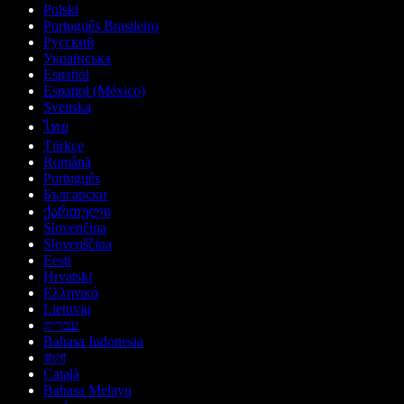
Polski
Português Brasileiro
Русский
Українська
Español
Español (México)
Svenska
ไทย
Türkçe
Română
Português
Български
ქართული
Slovenčina
Slovenščina
Eesti
Hrvatski
Ελληνικά
Lietuvių
עברית
Bahasa Indonesia
বাংলা
Català
Bahasa Melayu