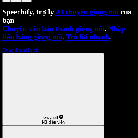
Speechify, trợ lý
AI chuyển giọng nói
của
bạn
Chuyển văn bản thành giọng nói
.
Nhập
liệu bằng giọng nói
.
Trả lời nhanh
.
Dùng thử miễn phí
Gwyneth
Nữ diễn viên