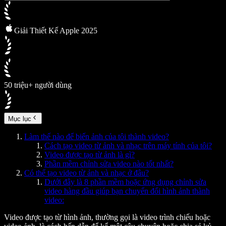
Giải Thiết Kế Apple 2025
50 triệu+ người dùng
Mục lục
Làm thế nào để biến ảnh của tôi thành video?
Cách tạo video từ ảnh và nhạc trên máy tính của tôi?
Video được tạo từ ảnh là gì?
Phần mềm chỉnh sửa video nào tốt nhất?
Có thể tạo video từ ảnh và nhạc ở đâu?
Dưới đây là 8 phần mềm hoặc ứng dụng chỉnh sửa
video hàng đầu giúp bạn chuyển đổi hình ảnh thành
video:
Video được tạo từ hình ảnh, thường gọi là video trình chiếu hoặc