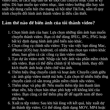
video ảnh, là cách hấp dẫn để kể một câu chuyện hoặc chia sẻ kỷ
niệm. Dù bạn muốn tạo video nhạc, làm video hướng dẫn hay sản
xuất nội dung cuốn hút cho mạng xã hội như TikTok, nắm rõ quy
trình chuyển đổi hình ảnh thành video là điều cần thiết.
Làm thế nào để biến ảnh của tôi thành video?
Chọn hình ảnh của bạn:
Lựa chọn những tấm ảnh bạn muốn
chuyển thành video. Bạn có thể dùng JPEG, JPG, PNG hoặc
bất kỳ định dạng hình ảnh phổ biến nào khác.
Chọn công cụ chỉnh sửa video:
Tùy vào việc bạn dùng Mac,
iPhone (iOS) hay Android, có nhiều lựa chọn tạo video khác
nhau, bao gồm cả các công cụ làm video online.
Tạo dự án video mới:
Nhập các bức ảnh vào phần mềm chỉnh
sửa video. Bạn có thể điều chỉnh tỷ lệ khung hình, thay đổi
kích thước ảnh hoặc chèn chữ vào ảnh.
Thêm hiệu ứng chuyển cảnh và hoạt ảnh:
Chuyển cảnh giữa
các ảnh giúp video mượt mà hơn. Lựa chọn từ nhiều hiệu ứng
chuyển cảnh có sẵn trong phần mềm chỉnh sửa video.
Thêm nhạc và phụ đề:
Nếu muốn thêm tệp âm thanh làm
nhạc nền, hãy chọn bản nhạc phù hợp với không khí của
video. Bạn cũng có thể thêm phụ đề để người xem dễ theo
dõi hơn.
Xuất ra tệp video:
Sau khi hài lòng với kết quả, hãy xuất dự
án thành tệp video. Có thể dùng định dạng MOV, MP4 hoặc