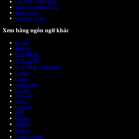
Đọc PDF thành tiếng
Trình tạo giọng nói AI
Texto a Voz
Leitor de Texto
Xem bằng ngôn ngữ khác
العربية
Magyar
中文 (简体)
中文 (台灣)
中文 (简体 中国大陆)
Čeština
Dansk
Nederlands
English
Français
Suomi
Deutsch
हिन्दी
Italiano
日本語
한국어
Norsk bokmål