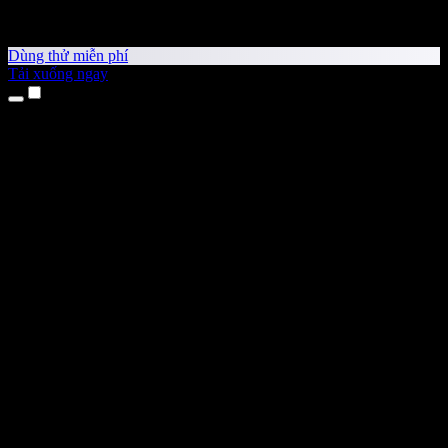
Dùng thử miễn phí
Tải xuống ngay
Sản phẩm
Chuyển văn bản thành giọng nói
Ứng dụng cho iPhone & iPad
Ứng dụng Android
Tiện ích cho Chrome
Tiện ích cho Edge
Ứng dụng web
Ứng dụng cho Mac
Ứng dụng cho Windows