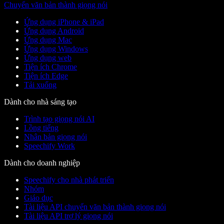
Chuyển văn bản thành giọng nói
Ứng dụng iPhone & iPad
Ứng dụng Android
Ứng dụng Mac
Ứng dụng Windows
Ứng dụng web
Tiện ích Chrome
Tiện ích Edge
Tải xuống
Dành cho nhà sáng tạo
Trình tạo giọng nói AI
Lồng tiếng
Nhân bản giọng nói
Speechify Work
Dành cho doanh nghiệp
Speechify cho nhà phát triển
Nhóm
Giáo dục
Tài liệu API chuyển văn bản thành giọng nói
Tài liệu API trợ lý giọng nói