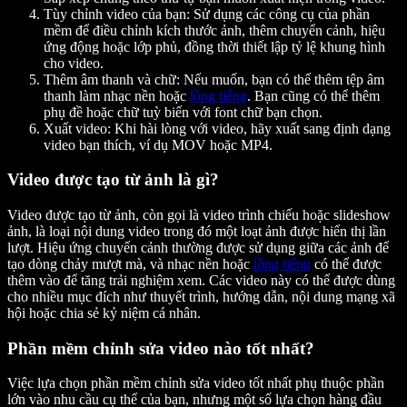
Tùy chỉnh video của bạn:
Sử dụng các công cụ của phần
mềm để điều chỉnh kích thước ảnh, thêm chuyển cảnh, hiệu
ứng động hoặc lớp phủ, đồng thời thiết lập tỷ lệ khung hình
cho video.
Thêm âm thanh và chữ:
Nếu muốn, bạn có thể thêm tệp âm
thanh làm nhạc nền hoặc
lồng tiếng
. Bạn cũng có thể thêm
phụ đề hoặc chữ tuỳ biến với font chữ bạn chọn.
Xuất video:
Khi hài lòng với video, hãy xuất sang định dạng
video bạn thích, ví dụ MOV hoặc MP4.
Video được tạo từ ảnh là gì?
Video được tạo từ ảnh, còn gọi là video trình chiếu hoặc slideshow
ảnh, là loại nội dung video trong đó một loạt ảnh được hiển thị lần
lượt. Hiệu ứng chuyển cảnh thường được sử dụng giữa các ảnh để
tạo dòng chảy mượt mà, và nhạc nền hoặc
lồng tiếng
có thể được
thêm vào để tăng trải nghiệm xem. Các video này có thể được dùng
cho nhiều mục đích như thuyết trình, hướng dẫn, nội dung mạng xã
hội hoặc chia sẻ kỷ niệm cá nhân.
Phần mềm chỉnh sửa video nào tốt nhất?
Việc lựa chọn phần mềm chỉnh sửa video tốt nhất phụ thuộc phần
lớn vào nhu cầu cụ thể của bạn, nhưng một số lựa chọn hàng đầu