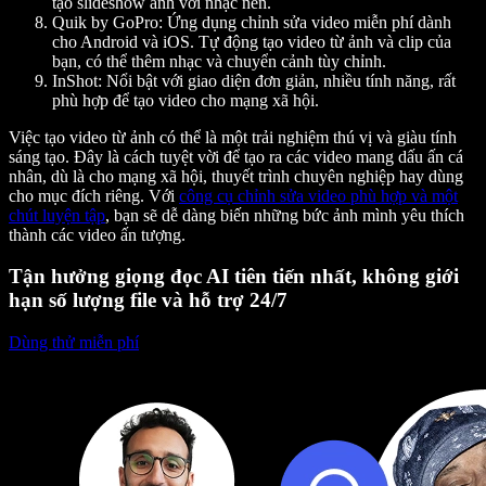
tạo slideshow ảnh với nhạc nền.
Quik by GoPro:
Ứng dụng chỉnh sửa video miễn phí dành
cho Android và iOS. Tự động tạo video từ ảnh và clip của
bạn, có thể thêm nhạc và chuyển cảnh tùy chỉnh.
InShot:
Nổi bật với giao diện đơn giản, nhiều tính năng, rất
phù hợp để tạo video cho mạng xã hội.
Việc tạo video từ ảnh có thể là một trải nghiệm thú vị và giàu tính
sáng tạo. Đây là cách tuyệt vời để tạo ra các video mang dấu ấn cá
nhân, dù là cho mạng xã hội, thuyết trình chuyên nghiệp hay dùng
cho mục đích riêng. Với
công cụ chỉnh sửa video phù hợp và một
chút luyện tập
, bạn sẽ dễ dàng biến những bức ảnh mình yêu thích
thành các video ấn tượng.
Tận hưởng giọng đọc AI tiên tiến nhất, không giới
hạn số lượng file và hỗ trợ 24/7
Dùng thử miễn phí