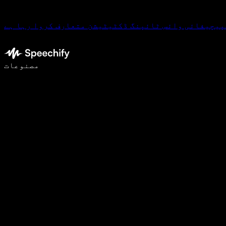
پیچیفائی وائس ٹائپنگ ڈکٹیٹیشن متعارف کروا رہا ہے
وائس ٹائپنگ کے ساتھ 5 گنا تیزی سے لکھیں
مصنوعات
مزید جانیں