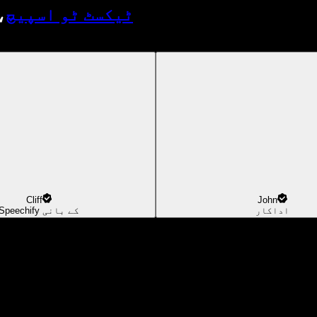
ٹیکسٹ ٹو اسپیچ
،
Cliff
John
اداکار
Speechify کے بانی