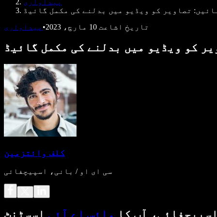
پیداواری
ائیں: تصاویر کو ویڈیو میں بدلنے کی مکمل گائیڈ
تاریخِ اشاعت
10 مارچ، 2023
•
پیداواری
یر کو ویڈیو میں بدلنے کی مکمل گائیڈ
کلف وائتزمین
سی ای او / بانی، اسپیچفائی
سپیچفائی، آپ کا
وائس اے آئی
اسسٹنٹ