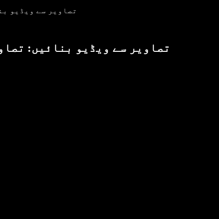
تصاویر سے ویڈیو بن
تصاویر سے ویڈیو بنائیں: تصاو
ا