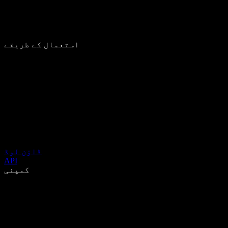
استعمال کے طریقے
ڈاؤن لوڈ
API
کمپنی