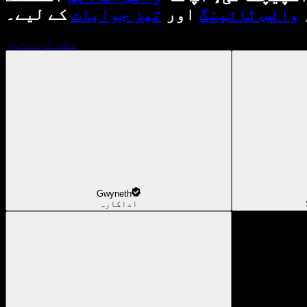
وائس ٹائپنگ
اور
تیز جوابات
کے لیے۔
مفت آزمائیں
Gwyneth
اداکارہ