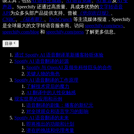
级工具，包括
AI 语音生成器
、
AI 语音克隆
、
AI 配音
及
AI 变
声器
。Speechify 还通过高质量、具成本优势的
文字转语音
API
为众多头部产品提供支持。曾被
《华尔街日报》
、
CNBC
、
《福布斯》
、
TechCrunch
等主流媒体报道，Speechify
是全球最大的文字转语音服务商。访问
speechify.com/news
、
speechify.com/blog
和
speechify.com/press
了解更多信息。
目录
通过 Spotify AI 语音翻译革新播客聆听体验
Spotify AI 语音翻译的起源
Spotify 与 OpenAI 及领先科技巨头的合作
关键人物的角色
Spotify AI 语音翻译的工作原理
了解技术背后的魔力
AI 翻译中的人性化触感
现实世界的应用和示例
语音翻译的剧集：播客的新纪元
对全球观众和语言学习的影响
Spotify AI 语音翻译的未来
即将推出的功能和计划
潜在的挑战和伦理考量