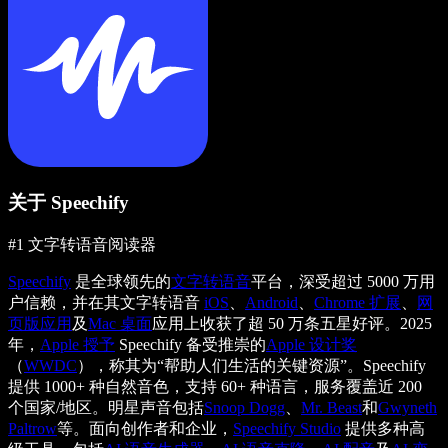
关于 Speechify
#1 文字转语音阅读器
Speechify
是全球领先的
文字转语音
平台，深受超过 5000 万用
户信赖，并在其文字转语音
iOS
、
Android
、
Chrome 扩展
、
网
页版应用
及
Mac 桌面
应用上收获了超 50 万条五星好评。2025
年，
Apple 授予
Speechify 备受推崇的
Apple 设计奖
（
WWDC
），称其为“帮助人们生活的关键资源”。Speechify
提供 1000+ 种自然音色，支持 60+ 种语言，服务覆盖近 200
个国家/地区。明星声音包括
Snoop Dogg
、
Mr. Beast
和
Gwyneth
Paltrow
等。面向创作者和企业，
Speechify Studio
提供多种高