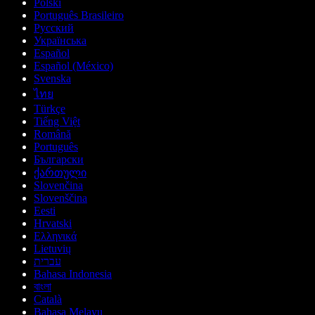
Polski
Português Brasileiro
Русский
Українська
Español
Español (México)
Svenska
ไทย
Türkçe
Tiếng Việt
Română
Português
Български
ქართული
Slovenčina
Slovenščina
Eesti
Hrvatski
Ελληνικά
Lietuvių
עברית
Bahasa Indonesia
বাংলা
Català
Bahasa Melayu