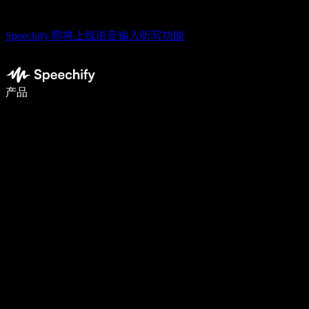
Speechify 即将上线语音输入听写功能
语音输入，让你写作速度快 5 倍
产品
了解更多