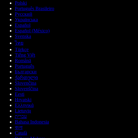
Polski
Português Brasileiro
Русский
Українська
Español
Español (México)
Svenska
ไทย
Türkçe
Tiếng Việt
Română
Português
Български
ქართული
Slovenčina
Slovenščina
Eesti
Hrvatski
Ελληνικά
Lietuvių
עברית
Bahasa Indonesia
বাংলা
Català