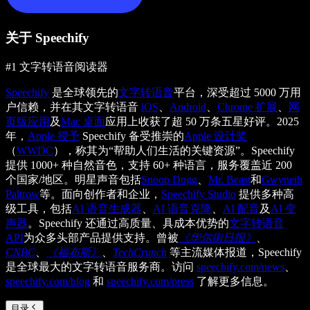
关于 Speechify
#1 文字转语音阅读器
Speechify
是全球领先的
文字转语音
平台，深受超过 5000 万用
户信赖，并在其文字转语音
iOS
、
Android
、
Chrome 扩展
、
网
页版应用
及
Mac 桌面
应用上收获了超 50 万条五星好评。2025
年，
Apple 授予
Speechify 备受推崇的
Apple 设计奖
（
WWDC
），称其为“帮助人们生活的关键资源”。Speechify
提供 1000+ 种自然音色，支持 60+ 种语言，服务覆盖近 200
个国家/地区。明星声音包括
Snoop Dogg
、
Mr. Beast
和
Gwyneth
Paltrow
等。面向创作者和企业，
Speechify Studio
提供多种高
级工具，包括
AI 语音生成器
、
AI 语音克隆
、
AI 配音
及
AI 变
声器
。Speechify 还通过高质量、具成本优势的
文字转语音
API
为众多头部产品提供支持。曾被
《华尔街日报》
、
CNBC
、
《福布斯》
、
TechCrunch
等主流媒体报道，Speechify
是全球最大的文字转语音服务商。访问
speechify.com/news
、
speechify.com/blog
和
speechify.com/press
了解更多信息。
目录