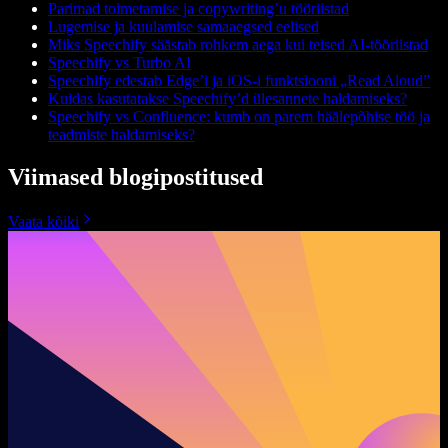
Parimad toimetamise ja copywriting’u tööriistad
Lugemise ja kuulamise samaaegsed eelised
Miks Speechify säästab rohkem aega kui teised AI-tööriistad
Speechify vs Turbo AI
Speechify edestab Edge’i ja iOS-i funktsiooni „Read Aloud”
Kuidas kasutatakse Speechify’d ülesannete haldamiseks?
Speechify vs Confluence: kumb on parem häälepõhise töö ja
teadmiste haldamiseks?
Viimased blogipostitused
Vaata kõiki