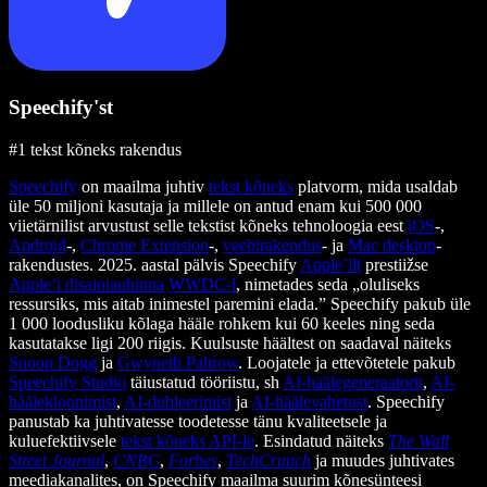
Speechify'st
#1 tekst kõneks rakendus
Speechify
on maailma juhtiv
tekst kõneks
platvorm, mida usaldab
üle 50 miljoni kasutaja ja millele on antud enam kui 500 000
viietärnilist arvustust selle tekstist kõneks tehnoloogia eest
iOS
-,
Android
-,
Chrome Extension
-,
veebirakendus
- ja
Mac desktop
-
rakendustes. 2025. aastal pälvis Speechify
Apple’ilt
prestiižse
Apple’i disainiauhinna
WWDC-l
, nimetades seda „oluliseks
ressursiks, mis aitab inimestel paremini elada.” Speechify pakub üle
1 000 loodusliku kõlaga hääle rohkem kui 60 keeles ning seda
kasutatakse ligi 200 riigis. Kuulsuste häältest on saadaval näiteks
Snoop Dogg
ja
Gwyneth Paltrow
. Loojatele ja ettevõtetele pakub
Speechify Studio
täiustatud tööriistu, sh
AI-häälegeneraatorit
,
AI-
häälekloonimist
,
AI-dubleerimist
ja
AI-häälevahetust
. Speechify
panustab ka juhtivatesse toodetesse tänu kvaliteetsele ja
kuluefektiivsele
tekst kõneks API-le
. Esindatud näiteks
The Wall
Street Journal
,
CNBC
,
Forbes
,
TechCrunch
ja muudes juhtivates
meediakanalites, on Speechify maailma suurim kõnesünteesi