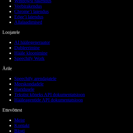
Windowsi rakendus
Veebirakendus
Chrome’i laiendus
Edge’i laiendus
Allalaadimised
Loojatele
AI häälegeneraator
Dubleerimine
Hääle kloonimine
Speechify Work
Ärile
Speechify arendajatele
Meeskondadele
Haridusele
Tekstist kõneks API dokumentatsioon
Hääleagentide API dokumentatsioon
Ettevõttest
Meist
Kontakt
Blogi