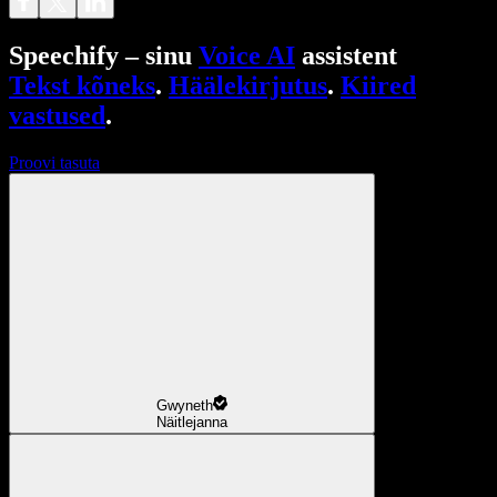
Speechify – sinu
Voice AI
assistent
Tekst kõneks
.
Häälekirjutus
.
Kiired
vastused
.
Proovi tasuta
Gwyneth
Näitlejanna