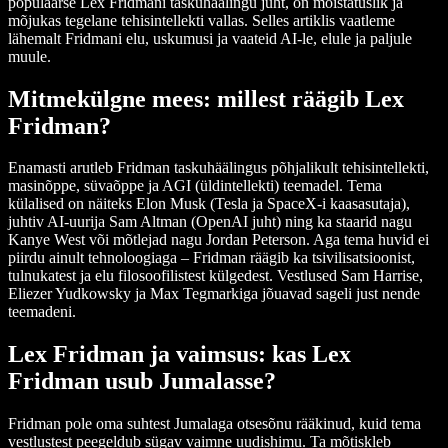
populaarse Lex Fridmani taskuhäälingu juht, on mõistatuslik ja
mõjukas tegelane tehisintellekti vallas. Selles artiklis vaatleme
lähemalt Fridmani elu, uskumusi ja vaateid AI-le, elule ja paljule
muule.
Mitmekülgne mees: millest räägib Lex
Fridman?
Enamasti arutleb Fridman taskuhäälingus põhjalikult tehisintellekti,
masinõppe, süvaõppe ja AGI (üldintellekti) teemadel. Tema
külalised on näiteks Elon Musk (Tesla ja SpaceX-i kaasasutaja),
juhtiv AI-uurija Sam Altman (OpenAI juht) ning ka staarid nagu
Kanye West või mõtlejad nagu Jordan Peterson. Aga tema huvid ei
piirdu ainult tehnoloogiaga – Fridman räägib ka tsivilisatsioonist,
tulnukatest ja elu filosoofilistest külgedest. Vestlused Sam Harrise,
Eliezer Yudkowsky ja Max Tegmarkiga jõuavad sageli just nende
teemadeni.
Lex Fridman ja vaimsus: kas Lex
Fridman usub Jumalasse?
Fridman pole oma suhtest Jumalaga otsesõnu rääkinud, kuid tema
vestlustest peegeldub sügav vaimne uudishimu. Ta mõtiskleb