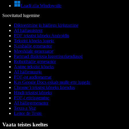
Laadi alla Windowsile
Soovitatud lugemine
Dikteerimine ja häälega kirjutamine
AI häälassistent
PDF tekstist kõneks Androidis
Tekstist kõneks lugeja
Naishääle generaator
Meeshääle generaator
Parimad düsleksia lugemisrakendused
Robotihääle generaator
Anime tekstist kõneks
AI häälemuutja
PDF-ist audioraamat
Kas Google Docs oskab mulle ette lugeda
Chrome’i tekstist kõneks laiendus
Hindi tekstist kõneks
PDF-i ettelugemine
AI häälegeneraator
Texto a Voz
Leitor de Texto
Vaata teistes keeltes