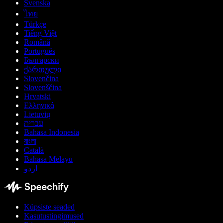
Svenska
ไทย
Türkçe
Tiếng Việt
Română
Português
Български
ქართული
Slovenčina
Slovenščina
Hrvatski
Ελληνικά
Lietuvių
עברית
Bahasa Indonesia
বাংলা
Català
Bahasa Melayu
اردو
Küpsiste seaded
Kasutustingimused