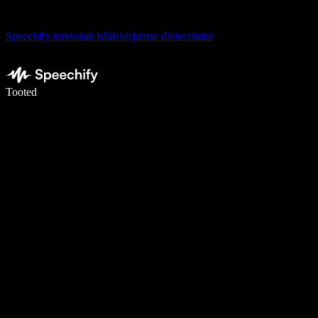
Speechify tutvustab häälekirjutuse dikteerimist
Kirjuta häälega 5× kiiremini
Tooted
Loe lähemalt