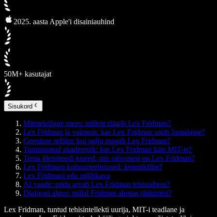
2025. aasta Apple'i disainiauhind
50M+ kasutajat
Sisukord
Mitmekülgne mees: millest räägib Lex Fridman?
Lex Fridman ja vaimsus: kas Lex Fridman usub Jumalasse?
Geeniuse režiim: kui palju magab Lex Fridman?
Tunnustatud akadeemik: kas Lex Fridman käis MIT-is?
Tema identiteedi juured: mis rahvusest on Lex Fridman?
Lex Fridmani kultuurieelistused: lemmikfilm?
Lex Fridmani edu mõõtkava
AI vaade: mida arvab Lex Fridman tehistaibust?
Dialoogi algus: millal Fridman alustas rääkimist?
Lex Fridman, tuntud tehisintellekti uurija, MIT-i teadlane ja