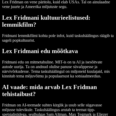
Lex Fridman on vene päritolu, kuid elab USAs. Tal on ainulaadne
vene juurte ja Ameerika mõjutuste segu.
Lex Fridmani kultuurieelistused:
lemmikfilm?
Fridmani lemmikfilmi kohta pole infot, kuid taskuhäälingus räägib ta
sageli popkultuurist.
Lex Fridmani edu mõõtkava
Fridmani edu on mitmetahuline. MIT-is on ta AI ja isesõitvate
autode uurija. Ta on andnud olulise panuse süvaõppesse ja
närvivõrkudesse. Tema taskuhäälingul on miljoneid kuulajaid, mis
kinnitab tema mõjuvõimu ja populaarsust ka sotsiaalmeedias.
AI vaade: mida arvab Lex Fridman
tehistaibust?
Fridman on AI-teemade suhtes kirglik ja usub selle sügavasse
mõjusse tulevikule. Taskuhäälingus arutab ta teemat tipp-
spetsialistidega, sealhulgas Sam Altman, Max Tegmark ja Eliezer