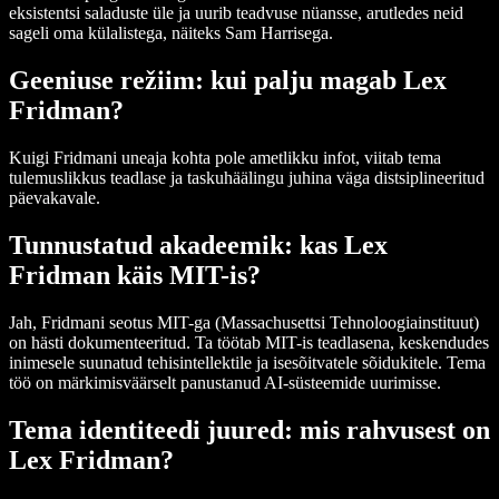
eksistentsi saladuste üle ja uurib teadvuse nüansse, arutledes neid
sageli oma külalistega, näiteks Sam Harrisega.
Geeniuse režiim: kui palju magab Lex
Fridman?
Kuigi Fridmani uneaja kohta pole ametlikku infot, viitab tema
tulemuslikkus teadlase ja taskuhäälingu juhina väga distsiplineeritud
päevakavale.
Tunnustatud akadeemik: kas Lex
Fridman käis MIT-is?
Jah, Fridmani seotus MIT-ga (Massachusettsi Tehnoloogiainstituut)
on hästi dokumenteeritud. Ta töötab MIT-is teadlasena, keskendudes
inimesele suunatud tehisintellektile ja isesõitvatele sõidukitele. Tema
töö on märkimisväärselt panustanud AI-süsteemide uurimisse.
Tema identiteedi juured: mis rahvusest on
Lex Fridman?