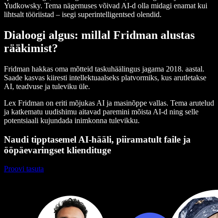
Yudkowsky. Tema nägemuses võivad AI-d olla midagi enamat kui
lihtsalt tööriistad – isegi superintelligentsed olendid.
Dialoogi algus: millal Fridman alustas
rääkimist?
Fridman hakkas oma mõtteid taskuhäälingus jagama 2018. aastal.
Saade kasvas kiiresti intellektuaalseks platvormiks, kus arutletakse
AI, teadvuse ja tuleviku üle.
Lex Fridman on eriti mõjukas AI ja masinõppe vallas. Tema arutelud
ja katkematu uudishimu aitavad paremini mõista AI-d ning selle
potentsiaali kujundada inimkonna tulevikku.
Naudi tipptasemel AI-hääli, piiramatult faile ja
ööpäevaringset kliendituge
Proovi tasuta