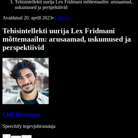
Tehisintellekti uurija Lex Fridmani mõttemaailm: arusaamad,
uskumused ja perspektiivid
Avaldatud
20. aprill 2023
•
Tõhusus
Tehisintellekti uurija Lex Fridmani
mõttemaailm: arusaamad, uskumused ja
perspektiivid
Cliff Weitzman
Speechify tegevjuht/asutaja