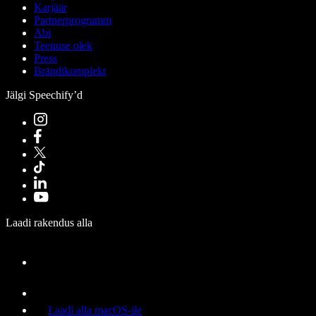
Karjäär
Partnerprogramm
Abi
Teenuse olek
Press
Brändikomplekt
Jälgi Speechify’d
Laadi rakendus alla
Laadi alla macOS-ile