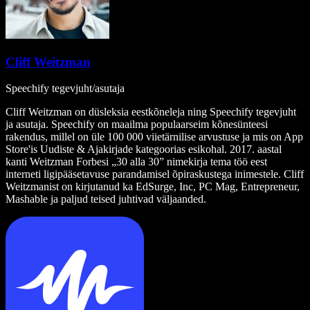
Cliff Weitzman
Speechify tegevjuht/asutaja
Cliff Weitzman on düsleksia eestkõneleja ning Speechify tegevjuht
ja asutaja. Speechify on maailma populaarseim kõnesünteesi
rakendus, millel on üle 100 000 viietärnilise arvustuse ja mis on App
Store'is Uudiste & Ajakirjade kategoorias esikohal. 2017. aastal
kanti Weitzman Forbesi „30 alla 30” nimekirja tema töö eest
interneti ligipääsetavuse parandamisel õpiraskustega inimestele. Cliff
Weitzmanist on kirjutanud ka EdSurge, Inc, PC Mag, Entrepreneur,
Mashable ja paljud teised juhtivad väljaanded.