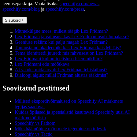
teenusepakkuja. Vaata lisaks:
speechify.com/news
,
speechify.com/blog
ja
speechify.com/press
.
Sisukord
Mitmekülgne mees: millest räägib Lex Fridman?
Lex Fridman ja vaimsus: kas Lex Fridman usub Jumalasse?
Geeniuse režiim: kui palju magab Lex Fridman?
Tunnustatud akadeemik: kas Lex Fridman käis MIT-is?
Tema identiteedi juured: mis rahvusest on Lex Fridman?
Lex Fridmani kultuurieelistused: lemmikfilm?
Lex Fridmani edu mõõtkava
AI vaade: mida arvab Lex Fridman tehistaibust?
Dialoogi algus: millal Fridman alustas rääkimist?
Soovitatud postitused
Millised ekspordivõimalused on Speechify AI märkmete
tegijas saadaval
Kuidas õpilased ja spetsialistid kasutavad Speechify uusi AI
märkmetööriistu
Speechify vs Fathom
Miks häälpõhine märkmete tegemine on tulevik
Speechify vs Tactiq