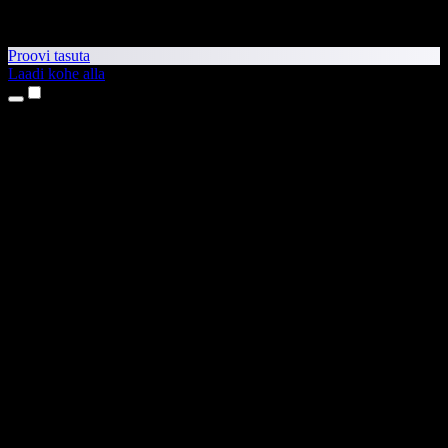
Proovi tasuta
Laadi kohe alla
Tooted
Tekst kõneks
iPhone’i ja iPadi rakendused
Androidi rakendus
Chrome’i laiendus
Edge’i laiendus
Veebirakendus
Maci rakendus
Windowsi rakendus