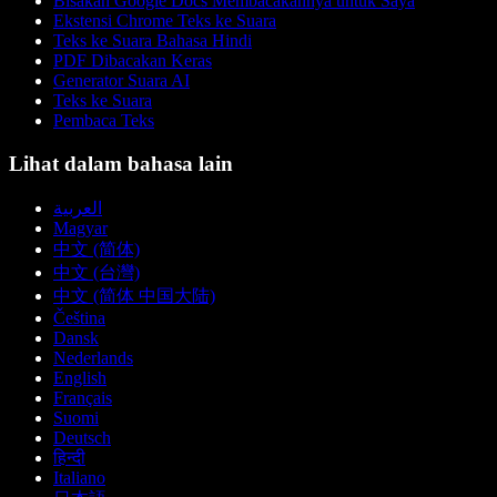
Bisakah Google Docs Membacakannya untuk Saya
Ekstensi Chrome Teks ke Suara
Teks ke Suara Bahasa Hindi
PDF Dibacakan Keras
Generator Suara AI
Teks ke Suara
Pembaca Teks
Lihat dalam bahasa lain
العربية
Magyar
中文 (简体)
中文 (台灣)
中文 (简体 中国大陆)
Čeština
Dansk
Nederlands
English
Français
Suomi
Deutsch
हिन्दी
Italiano