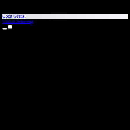
Coba Gratis
Unduh Sekarang
Produk
Teks ke Suara
Aplikasi iPhone & iPad
Aplikasi Android
Ekstensi Chrome
Ekstensi Edge
Aplikasi Web
Aplikasi Mac
Aplikasi Windows