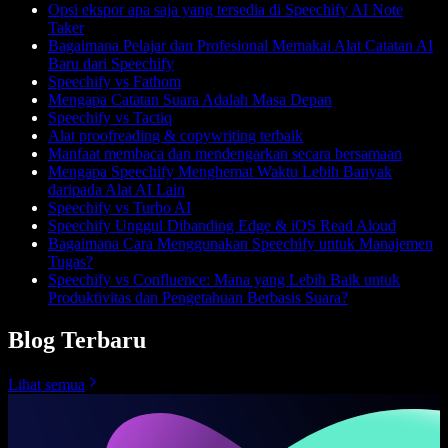
Opsi ekspor apa saja yang tersedia di Speechify AI Note
Taker
Bagaimana Pelajar dan Profesional Memakai Alat Catatan AI
Baru dari Speechify
Speechify vs Fathom
Mengapa Catatan Suara Adalah Masa Depan
Speechify vs Tactiq
Alat proofreading & copywriting terbaik
Manfaat membaca dan mendengarkan secara bersamaan
Mengapa Speechify Menghemat Waktu Lebih Banyak
daripada Alat AI Lain
Speechify vs Turbo AI
Speechify Unggul Dibanding Edge & iOS Read Aloud
Bagaimana Cara Menggunakan Speechify untuk Manajemen
Tugas?
Speechify vs Confluence: Mana yang Lebih Baik untuk
Produktivitas dan Pengetahuan Berbasis Suara?
Blog Terbaru
Lihat semua