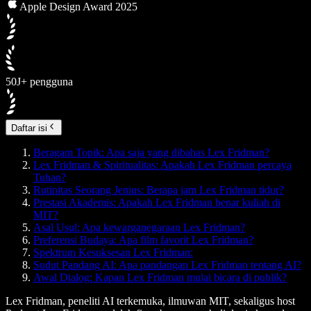
Apple Design Award 2025
50J+ pengguna
Daftar isi
Beragam Topik: Apa saja yang dibahas Lex Fridman?
Lex Fridman & Spiritualitas: Apakah Lex Fridman percaya
Tuhan?
Rutinitas Seorang Jenius: Berapa jam Lex Fridman tidur?
Prestasi Akademis: Apakah Lex Fridman benar kuliah di
MIT?
Asal Usul: Apa kewarganegaraan Lex Fridman?
Preferensi Budaya: Apa film favorit Lex Fridman?
Spektrum Kesuksesan Lex Fridman:
Sudut Pandang AI: Apa pandangan Lex Fridman tentang AI?
Awal Dialog: Kapan Lex Fridman mulai bicara di publik?
Lex Fridman, peneliti AI terkemuka, ilmuwan MIT, sekaligus host