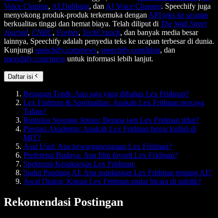
Voice Cloning
,
AI Dubbing
, dan
AI Voice Changer
. Speechify juga
menyokong produk-produk terkemuka dengan
API teks ke ucapan
berkualitas tinggi dan hemat biaya. Telah diliput di
The Wall Street
Journal
,
CNBC
,
Forbes
,
TechCrunch
, dan banyak media besar
lainnya, Speechify adalah penyedia teks ke ucapan terbesar di dunia.
Kunjungi
speechify.com/news
,
speechify.com/blog
, dan
speechify.com/press
untuk informasi lebih lanjut.
Daftar isi
Beragam Topik: Apa saja yang dibahas Lex Fridman?
Lex Fridman & Spiritualitas: Apakah Lex Fridman percaya
Tuhan?
Rutinitas Seorang Jenius: Berapa jam Lex Fridman tidur?
Prestasi Akademis: Apakah Lex Fridman benar kuliah di
MIT?
Asal Usul: Apa kewarganegaraan Lex Fridman?
Preferensi Budaya: Apa film favorit Lex Fridman?
Spektrum Kesuksesan Lex Fridman:
Sudut Pandang AI: Apa pandangan Lex Fridman tentang AI?
Awal Dialog: Kapan Lex Fridman mulai bicara di publik?
Rekomendasi Postingan