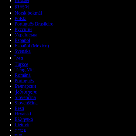
日本語
한국어
Norsk bokmål
Polski
Português Brasileiro
Русский
Українська
Español
Español (México)
Svenska
ไทย
Türkçe
Tiếng Việt
Română
Português
Български
ქართული
Slovenčina
Slovenščina
Eesti
Hrvatski
Ελληνικά
Lietuvių
עברית
বাংলা