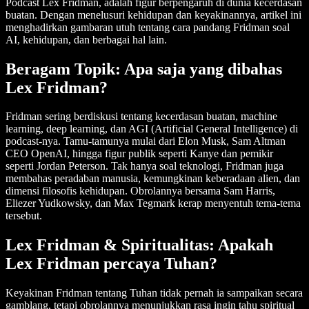
Podcast Lex Fridman, adalah figur berpengaruh di dunia kecerdasan
buatan. Dengan menelusuri kehidupan dan keyakinannya, artikel ini
menghadirkan gambaran utuh tentang cara pandang Fridman soal
AI, kehidupan, dan berbagai hal lain.
Beragam Topik: Apa saja yang dibahas
Lex Fridman?
Fridman sering berdiskusi tentang kecerdasan buatan, machine
learning, deep learning, dan AGI (Artificial General Intelligence) di
podcast-nya. Tamu-tamunya mulai dari Elon Musk, Sam Altman
CEO OpenAI, hingga figur publik seperti Kanye dan pemikir
seperti Jordan Peterson. Tak hanya soal teknologi, Fridman juga
membahas peradaban manusia, kemungkinan keberadaan alien, dan
dimensi filosofis kehidupan. Obrolannya bersama Sam Harris,
Eliezer Yudkowsky, dan Max Tegmark kerap menyentuh tema-tema
tersebut.
Lex Fridman & Spiritualitas: Apakah
Lex Fridman percaya Tuhan?
Keyakinan Fridman tentang Tuhan tidak pernah ia sampaikan secara
gamblang, tetapi obrolannya menunjukkan rasa ingin tahu spiritual