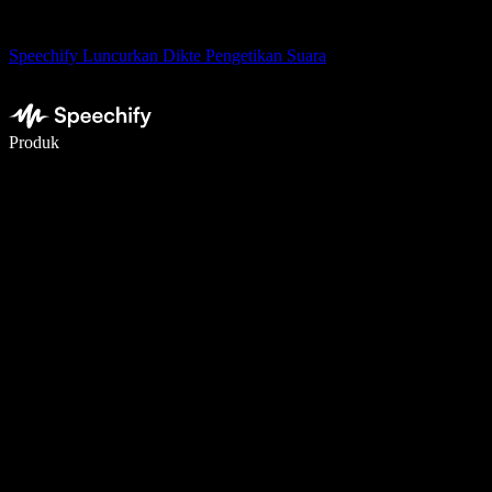
Speechify Luncurkan Dikte Pengetikan Suara
Menulis 5× lebih cepat dengan dikte suara
Produk
Pelajari lebih lanjut