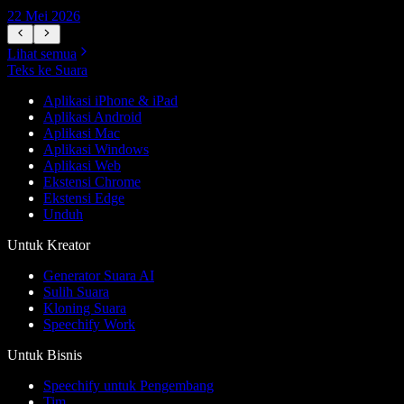
22 Mei 2026
1
Lihat semua
Teks ke Suara
Aplikasi iPhone & iPad
Aplikasi Android
Aplikasi Mac
Aplikasi Windows
Aplikasi Web
Ekstensi Chrome
Ekstensi Edge
Unduh
Untuk Kreator
Generator Suara AI
Sulih Suara
Kloning Suara
Speechify Work
Untuk Bisnis
Speechify untuk Pengembang
Tim