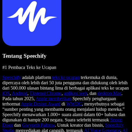
Tentang Speechify
#1 Pembaca Teks ke Ucapan
Speechify
adalah platform
teks ke ucapan
terkemuka di dunia,
dipercaya oleh lebih dari 50 juta pengguna dan didukung oleh lebih
dari 500.000 ulasan bintang lima di berbagai aplikasi teks ke ucapan
iOS
,
Android
,
Ekstensi Chrome
,
aplikasi web
, dan
desktop Mac
.
Pada tahun 2025,
Apple memberikan
Speechify penghargaan
terhormat
Apple Design Award
di
WWDC
, menyebutnya sebagai
“sumber penting yang membantu orang menjalani hidup mereka.”
Speechify menawarkan 1.000+ suara alami dalam 60+ bahasa dan
digunakan di hampir 200 negara. Suara selebriti termasuk
Snoop
Dogg
dan
Gwyneth Paltrow
. Untuk kreator dan bisnis,
Speechify
Studio
menyediakan alat canggih, termasuk
AI Voice Generator
,
AI