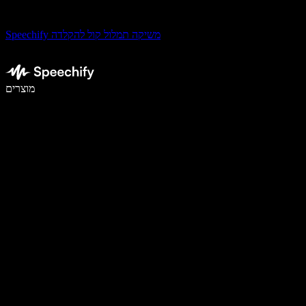
Speechify משיקה תמלול קול להקלדה
לכתוב פי 5 מהר יותר עם הכתבה קולית
מוצרים
למידע נוסף