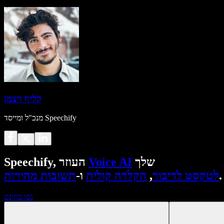
קליף ויצמן
מנכ"ל ומייסד Speechify
שלך
Voice AI
Speechify, העוזר
.
לטקסט לדיבור
,
הקלדה קולית
ו-
תשובות מהירות
נסו בחינם