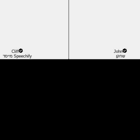
Cliff
John
שחקן
מייסד Speechify