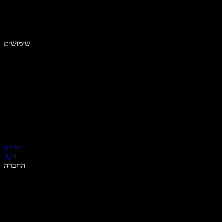
שימושים
הורדה
API
החברה