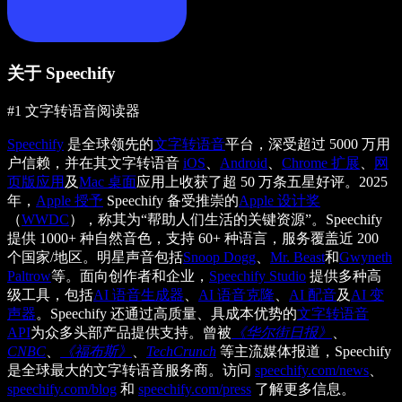
关于 Speechify
#1 文字转语音阅读器
Speechify
是全球领先的
文字转语音
平台，深受超过 5000 万用
户信赖，并在其文字转语音
iOS
、
Android
、
Chrome 扩展
、
网
页版应用
及
Mac 桌面
应用上收获了超 50 万条五星好评。2025
年，
Apple 授予
Speechify 备受推崇的
Apple 设计奖
（
WWDC
），称其为“帮助人们生活的关键资源”。Speechify
提供 1000+ 种自然音色，支持 60+ 种语言，服务覆盖近 200
个国家/地区。明星声音包括
Snoop Dogg
、
Mr. Beast
和
Gwyneth
Paltrow
等。面向创作者和企业，
Speechify Studio
提供多种高
级工具，包括
AI 语音生成器
、
AI 语音克隆
、
AI 配音
及
AI 变
声器
。Speechify 还通过高质量、具成本优势的
文字转语音
API
为众多头部产品提供支持。曾被
《华尔街日报》
、
CNBC
、
《福布斯》
、
TechCrunch
等主流媒体报道，Speechify
是全球最大的文字转语音服务商。访问
speechify.com/news
、
speechify.com/blog
和
speechify.com/press
了解更多信息。