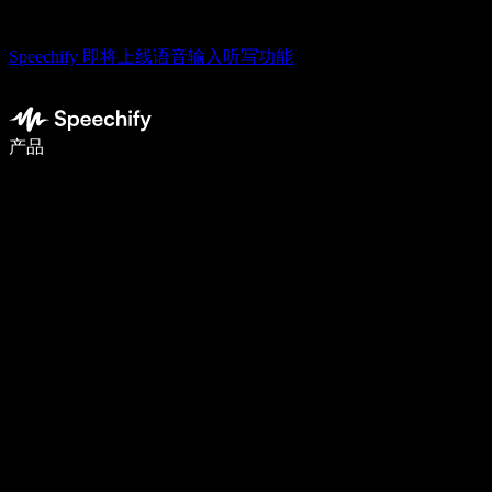
Speechify 即将上线语音输入听写功能
语音输入，让你写作速度快 5 倍
产品
了解更多