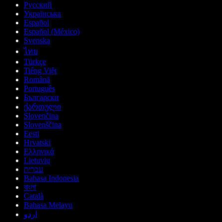
Русский
Українська
Español
Español (México)
Svenska
ไทย
Türkçe
Tiếng Việt
Română
Português
Български
ქართული
Slovenčina
Slovenščina
Eesti
Hrvatski
Ελληνικά
Lietuvių
עברית
Bahasa Indonesia
বাংলা
Català
Bahasa Melayu
اردو