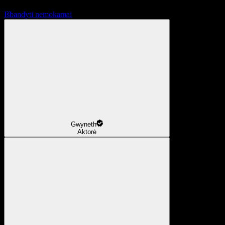
Išbandyti nemokamai
Gwyneth
Aktorė