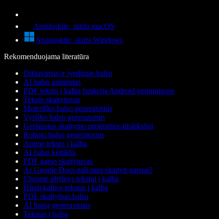
Atsisiųskite, skirta macOS
Atsisiųskite, skirta Windows
Rekomenduojama literatūra
Diktavimas ir įvedimas balsu
AI balso asistentas
PDF teksto į kalbą funkcija Android įrenginiuose
Teksto skaitytuvas
Moteriško balso generatorius
Vyriško balso generatorius
Geriausios skaitymo programos disleksijai
Roboto balso generatorius
Anime teksto į kalbą
AI balso keitiklis
PDF garso skaitytuvas
Ar Google Docs gali man skaityti garsiai?
Chrome plėtinys tekstui į kalbą
Hindi kalbos tekstas į kalbą
PDF skaitymas balsu
AI balsų generavimas
Tekstas į balsą