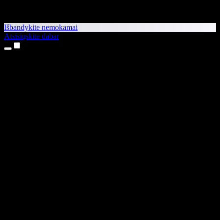
Išbandykite nemokamai
Atsisiųskite dabar
Produktai
Teksto skaitymas balsu
iPhone ir iPad programėlės
Android programėlė
Chrome plėtinys
Edge plėtinys
Interneto programėlė
Mac programėlė
Windows programėlė