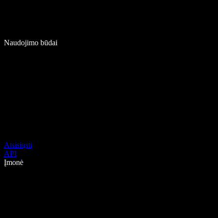
Naudojimo būdai
Atsisiųsti
API
Įmonė