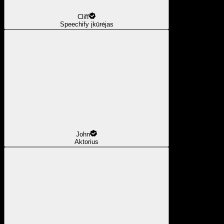
Cliff
Speechify įkūrėjas
John
Aktorius