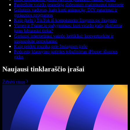
Pasitelkite vaizdo pranešėją didesniam matomumui internete
Galutinis vadovas, kaip kurti animaciją: DIY patarimai ir
geriausios programos
Kaip įkelti į TikTok iš kompiuterio: žingsnis po žingsnio
Vimeo ir Frame.io palyginimas: kuri vaizdo įrašų platforma
jums labiausiai tinka?
Geriausi internetiniai vaizdo keitikliai: konvertuokite ir
suspauskite nemokamai
Kaip pridėti muziką prie Instagram įrašo
Podcastų klausymo patirties tobulinimas iPhone: išsamus
gidas
Naujausi tinklaraščio įrašai
Žiūrėti visus