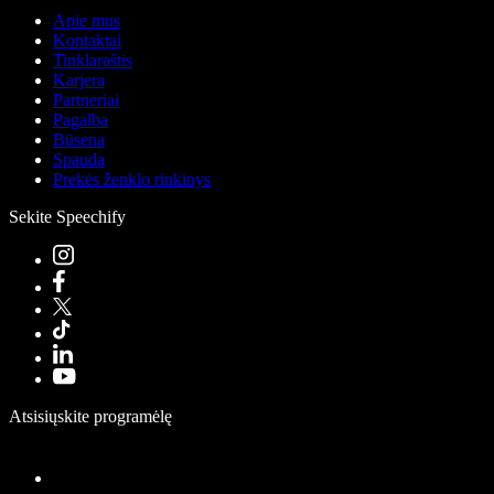
Apie mus
Kontaktai
Tinklaraštis
Karjera
Partneriai
Pagalba
Būsena
Spauda
Prekės ženklo rinkinys
Sekite Speechify
Atsisiųskite programėlę