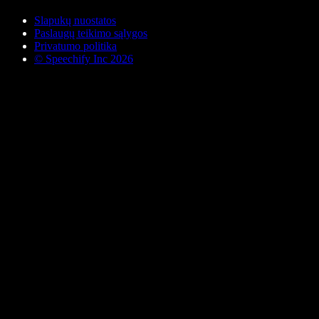
Slapukų nuostatos
Paslaugų teikimo sąlygos
Privatumo politika
© Speechify Inc 2026