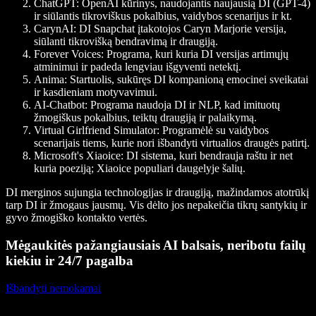
ChatGPT
: OpenAI kūrinys, naudojantis naujausią DI (GPT-4)
ir siūlantis tikroviškus pokalbius, vaidybos scenarijus ir kt.
CarynAI
: DI Snapchat įtakotojos Caryn Marjorie versija,
siūlanti tikrovišką bendravimą ir draugiją.
Forever Voices
: Programa, kuri kuria DI versijas artimųjų
atminimui ir padeda lengviau išgyventi netektį.
Anima
: Startuolis, sukūręs DI kompanioną emocinei sveikatai
ir kasdieniam motyvavimui.
AI-Chatbot
: Programa naudoja DI ir NLP, kad imituotų
žmogiškus pokalbius, teiktų draugiją ir palaikymą.
Virtual Girlfriend Simulator
: Programėlė su vaidybos
scenarijais tiems, kurie nori išbandyti virtualios draugės patirtį.
Microsoft's Xiaoice
: DI sistema, kuri bendrauja raštu ir net
kuria poeziją; Xiaoice populiari daugelyje šalių.
DI merginos sujungia technologijas ir draugiją, mažindamos atotrūkį
tarp DI ir žmogaus jausmų. Vis dėlto jos nepakeičia tikrų santykių ir
gyvo žmogiško kontakto vertės.
Mėgaukitės pažangiausiais AI balsais, neribotu failų
kiekiu ir 24/7 pagalba
Išbandyti nemokamai