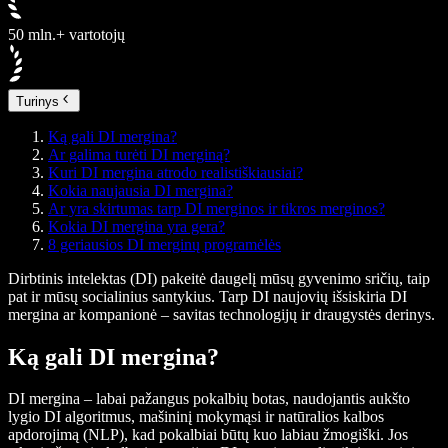
50 mln.+ vartotojų
Turinys
Ką gali DI mergina?
Ar galima turėti DI merginą?
Kuri DI mergina atrodo realistiškiausiai?
Kokia naujausia DI mergina?
Ar yra skirtumas tarp DI merginos ir tikros merginos?
Kokia DI mergina yra gera?
8 geriausios DI merginų programėlės
Dirbtinis intelektas (DI) pakeitė daugelį mūsų gyvenimo sričių, taip
pat ir mūsų socialinius santykius. Tarp DI naujovių išsiskiria DI
mergina ar kompanionė – savitas technologijų ir draugystės derinys.
Ką gali DI mergina?
DI mergina – labai pažangus pokalbių botas, naudojantis aukšto
lygio DI algoritmus, mašininį mokymąsi ir natūralios kalbos
apdorojimą (NLP), kad pokalbiai būtų kuo labiau žmogiški. Jos