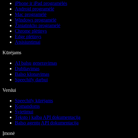
iPhone ir iPad programėlės
Android programėlė
Mac programėlė
Windows programėlė
Žiniatinklio programėlė
Chrome plėtinys
Edge plėtinys
Atsisiuntimai
Kūrėjams
AI balsų generavimas
Dubliavimas
Balso klonavimas
Speechify darbui
Verslui
Speechify kūrėjams
Komandoms
Švietimui
Teksto į kalbą API dokumentacija
Balso agentų API dokumentacija
Įmonė