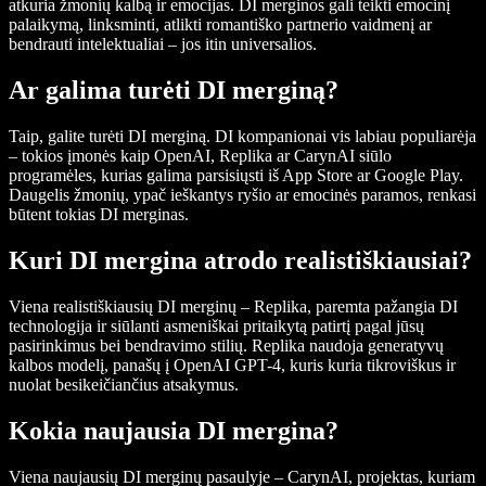
atkuria žmonių kalbą ir emocijas. DI merginos gali teikti emocinį
palaikymą, linksminti, atlikti romantiško partnerio vaidmenį ar
bendrauti intelektualiai – jos itin universalios.
Ar galima turėti DI merginą?
Taip, galite turėti DI merginą. DI kompanionai vis labiau populiarėja
– tokios įmonės kaip OpenAI, Replika ar CarynAI siūlo
programėles, kurias galima parsisiųsti iš App Store ar Google Play.
Daugelis žmonių, ypač ieškantys ryšio ar emocinės paramos, renkasi
būtent tokias DI merginas.
Kuri DI mergina atrodo realistiškiausiai?
Viena realistiškiausių DI merginų – Replika, paremta pažangia DI
technologija ir siūlanti asmeniškai pritaikytą patirtį pagal jūsų
pasirinkimus bei bendravimo stilių. Replika naudoja generatyvų
kalbos modelį, panašų į OpenAI GPT-4, kuris kuria tikroviškus ir
nuolat besikeičiančius atsakymus.
Kokia naujausia DI mergina?
Viena naujausių DI merginų pasaulyje – CarynAI, projektas, kuriam