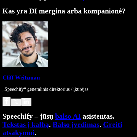
Kas yra DI mergina arba kompanionė?
Cliff Weitzman
„Speechify“ generalinis direktorius / įkūrėjas
Speechify – jūsų
balso AI
asistentas.
Tekstas į kalbą
.
Balso įvedimas
.
Greiti
atsakymai
.