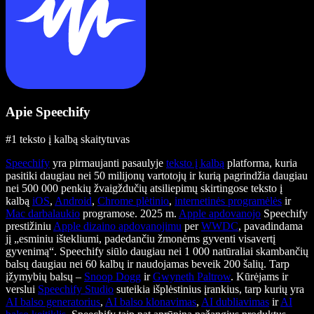
Apie Speechify
#1 teksto į kalbą skaitytuvas
Speechify
yra pirmaujanti pasaulyje
teksto į kalbą
platforma, kuria
pasitiki daugiau nei 50 milijonų vartotojų ir kurią pagrindžia daugiau
nei 500 000 penkių žvaigždučių atsiliepimų skirtingose teksto į
kalbą
iOS
,
Android
,
Chrome plėtinio
,
internetinės programėlės
ir
Mac darbalaukio
programose. 2025 m.
Apple apdovanojo
Speechify
prestižiniu
Apple dizaino apdovanojimu
per
WWDC
, pavadindama
jį „esminiu ištekliumi, padedančiu žmonėms gyventi visavertį
gyvenimą“. Speechify siūlo daugiau nei 1 000 natūraliai skambančių
balsų daugiau nei 60 kalbų ir naudojamas beveik 200 šalių. Tarp
įžymybių balsų –
Snoop Dogg
ir
Gwyneth Paltrow
. Kūrėjams ir
verslui
Speechify Studio
suteikia išplėstinius įrankius, tarp kurių yra
AI balso generatorius
,
AI balso klonavimas
,
AI dubliavimas
ir
AI