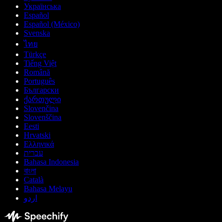
Українська
Español
Español (México)
Svenska
ไทย
Türkçe
Tiếng Việt
Română
Português
Български
ქართული
Slovenčina
Slovenščina
Eesti
Hrvatski
Ελληνικά
עברית
Bahasa Indonesia
বাংলা
Català
Bahasa Melayu
اردو