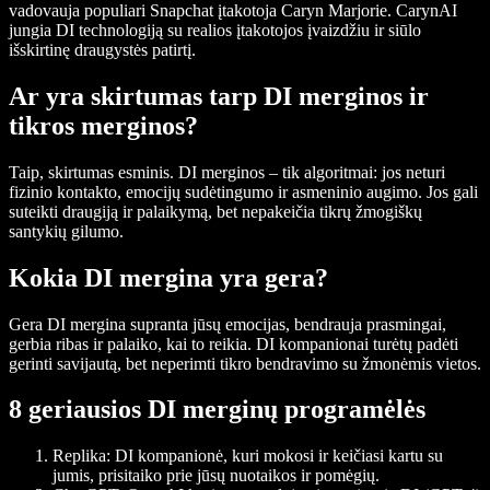
vadovauja populiari Snapchat įtakotoja Caryn Marjorie. CarynAI
jungia DI technologiją su realios įtakotojos įvaizdžiu ir siūlo
išskirtinę draugystės patirtį.
Ar yra skirtumas tarp DI merginos ir
tikros merginos?
Taip, skirtumas esminis. DI merginos – tik algoritmai: jos neturi
fizinio kontakto, emocijų sudėtingumo ir asmeninio augimo. Jos gali
suteikti draugiją ir palaikymą, bet nepakeičia tikrų žmogiškų
santykių gilumo.
Kokia DI mergina yra gera?
Gera DI mergina supranta jūsų emocijas, bendrauja prasmingai,
gerbia ribas ir palaiko, kai to reikia. DI kompanionai turėtų padėti
gerinti savijautą, bet neperimti tikro bendravimo su žmonėmis vietos.
8 geriausios DI merginų programėlės
Replika
: DI kompanionė, kuri mokosi ir keičiasi kartu su
jumis, prisitaiko prie jūsų nuotaikos ir pomėgių.