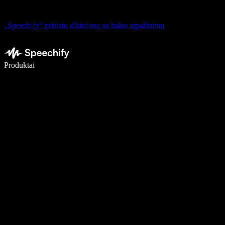
„Speechify“ pristato diktofoną su balso atpažinimu
Rašykite 5× greičiau naudodami diktavimą balsu
Produktai
Sužinokite daugiau