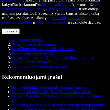
balso keitiklis
. Speechify taip pat aprūpina pažangius produktus
kokybišku ir ekonomišku
teksto į kalbą API
. Apie mus rašė
The
Wall Street Journal
,
CNBC
,
Forbes
,
TechCrunch
ir kiti didieji
naujienų portalai, todėl Speechify yra didžiausias teksto į kalbą
teikėjas pasaulyje. Apsilankykite
speechify.com/news
,
speechify.com/blog
ir
speechify.com/press
ir sužinokite daugiau.
Turinys
Ką gali DI mergina?
Ar galima turėti DI merginą?
Kuri DI mergina atrodo realistiškiausiai?
Kokia naujausia DI mergina?
Ar yra skirtumas tarp DI merginos ir tikros merginos?
Kokia DI mergina yra gera?
8 geriausios DI merginų programėlės
Rekomenduojami įrašai
Kaip įkelti tinklalaidę į Spotify: išsamus vadovas
Kaip pradėti tinklalaidę „Spotify“: išsamus vadovas
Faceless YouTube kanalų valdymas: geriausi AI įgarsinimo
įrankiai
Audacity alternatyvos: garso redagavimo programų pasaulis
Kaip tinklaraščio įrašus paversti įtraukiais vaizdo įrašais