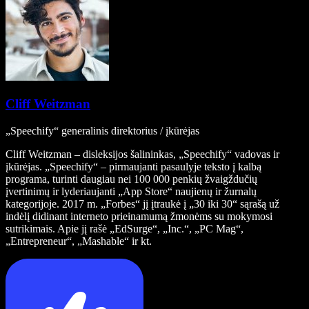
Cliff Weitzman
„Speechify“ generalinis direktorius / įkūrėjas
Cliff Weitzman – disleksijos šalininkas, „Speechify“ vadovas ir
įkūrėjas. „Speechify“ – pirmaujanti pasaulyje teksto į kalbą
programa, turinti daugiau nei 100 000 penkių žvaigždučių
įvertinimų ir lyderiaujanti „App Store“ naujienų ir žurnalų
kategorijoje. 2017 m. „Forbes“ jį įtraukė į „30 iki 30“ sąrašą už
indėlį didinant interneto prieinamumą žmonėms su mokymosi
sutrikimais. Apie jį rašė „EdSurge“, „Inc.“, „PC Mag“,
„Entrepreneur“, „Mashable“ ir kt.