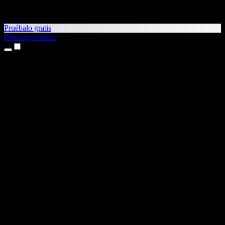
Pruébalo gratis
Descargar ahora
Productos
Texto a voz
App para iPhone y iPad
App para Android
Extensión para Chrome
Extensión para Edge
Aplicación web
App para Mac
App para Windows