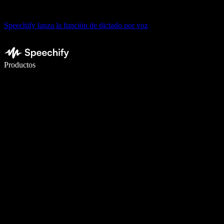
Speechify lanza la función de dictado por voz
Escribe 5× más rápido con dictado por voz
Productos
Más información