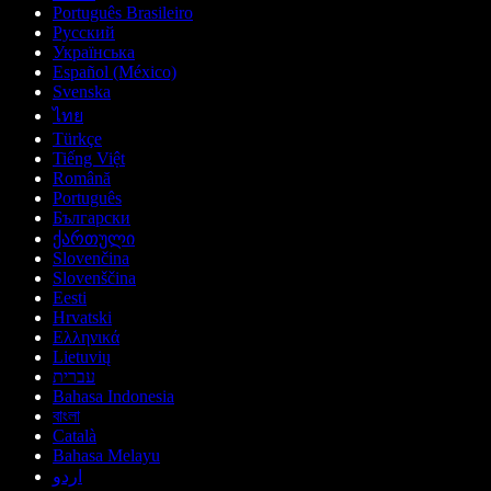
Português Brasileiro
Русский
Українська
Español (México)
Svenska
ไทย
Türkçe
Tiếng Việt
Română
Português
Български
ქართული
Slovenčina
Slovenščina
Eesti
Hrvatski
Ελληνικά
Lietuvių
עברית
Bahasa Indonesia
বাংলা
Català
Bahasa Melayu
اردو