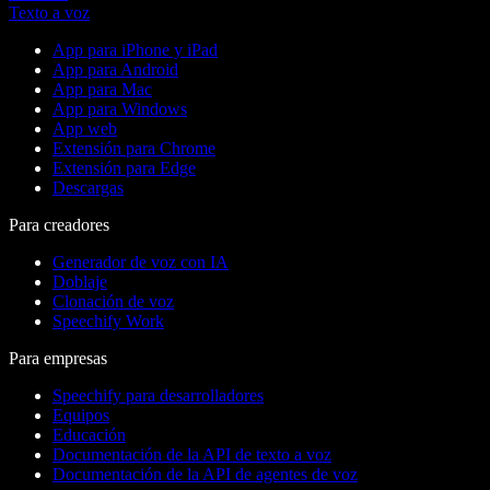
Texto a voz
App para iPhone y iPad
App para Android
App para Mac
App para Windows
App web
Extensión para Chrome
Extensión para Edge
Descargas
Para creadores
Generador de voz con IA
Doblaje
Clonación de voz
Speechify Work
Para empresas
Speechify para desarrolladores
Equipos
Educación
Documentación de la API de texto a voz
Documentación de la API de agentes de voz