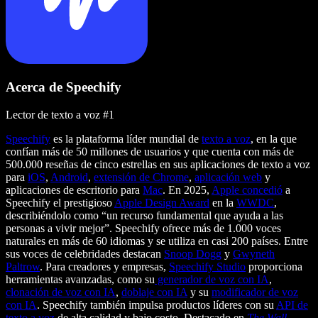
Acerca de Speechify
Lector de texto a voz #1
Speechify
es la plataforma líder mundial de
texto a voz
, en la que
confían más de 50 millones de usuarios y que cuenta con más de
500.000 reseñas de cinco estrellas en sus aplicaciones de texto a voz
para
iOS
,
Android
,
extensión de Chrome
,
aplicación web
y
aplicaciones de escritorio para
Mac
. En 2025,
Apple concedió
a
Speechify el prestigioso
Apple Design Award
en la
WWDC
,
describiéndolo como “un recurso fundamental que ayuda a las
personas a vivir mejor”. Speechify ofrece más de 1.000 voces
naturales en más de 60 idiomas y se utiliza en casi 200 países. Entre
sus voces de celebridades destacan
Snoop Dogg
y
Gwyneth
Paltrow
. Para creadores y empresas,
Speechify Studio
proporciona
herramientas avanzadas, como su
generador de voz con IA
,
clonación de voz con IA
,
doblaje con IA
y su
modificador de voz
con IA
. Speechify también impulsa productos líderes con su
API de
texto a voz
de alta calidad y bajo costo. Destacado en
The Wall