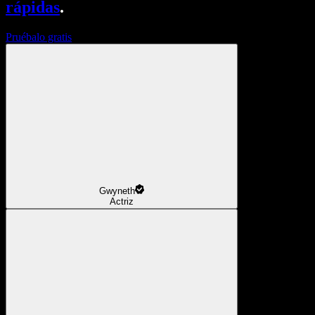
rápidas
.
Pruébalo gratis
Gwyneth
Actriz