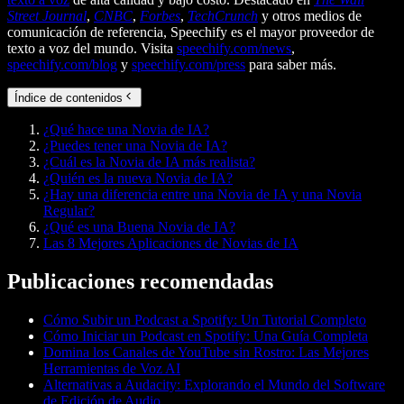
Street Journal
,
CNBC
,
Forbes
,
TechCrunch
y otros medios de
comunicación de referencia, Speechify es el mayor proveedor de
texto a voz del mundo. Visita
speechify.com/news
,
speechify.com/blog
y
speechify.com/press
para saber más.
Índice de contenidos
¿Qué hace una Novia de IA?
¿Puedes tener una Novia de IA?
¿Cuál es la Novia de IA más realista?
¿Quién es la nueva Novia de IA?
¿Hay una diferencia entre una Novia de IA y una Novia
Regular?
¿Qué es una Buena Novia de IA?
Las 8 Mejores Aplicaciones de Novias de IA
Publicaciones recomendadas
Cómo Subir un Podcast a Spotify: Un Tutorial Completo
Cómo Iniciar un Podcast en Spotify: Una Guía Completa
Domina los Canales de YouTube sin Rostro: Las Mejores
Herramientas de Voz AI
Alternativas a Audacity: Explorando el Mundo del Software
de Edición de Audio