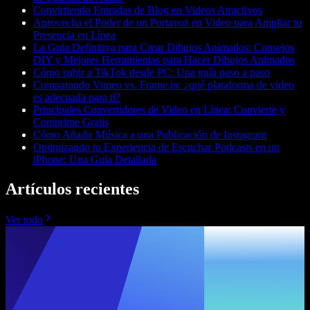
Convirtiendo Entradas de Blog en Videos Atractivos
Aprovecha el Poder de un Portavoz en Video para Ampliar tu
Presencia en Línea
La Guía Definitiva para Crear Dibujos Animados: Consejos
DIY y Mejores Herramientas para Hacer Dibujos Animados
Cómo subir a TikTok desde PC: Una guía paso a paso
Comparando Vimeo vs. Frame.io: ¿qué plataforma de video
es adecuada para ti?
Principales Convertidores de Video en Línea: Convierte y
Comprime Gratis
Cómo Añadir Música a una Publicación de Instagram
Optimizando tu Experiencia de Escuchar Podcasts en un
iPhone: Una Guía Detallada
Artículos recientes
Ver todo