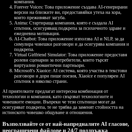
компания.
Forever Voices
: Това приложение създава AI-генерирани
версии на близките ви, предоставяйки утеха на хора,
които преживяват загуба.
Anima
: Стартираща компания, която е създала AI
спътник, осигуряващ подкрепа за психичното здраве и
ежедневна мотивация.
AI-Chatbot
: Това приложение използва AI и NLP, за да
симулира човешки разговори и да осигурява компания и
подкрепа.
Virtual Girlfriend Simulator
: Това приложение предоставя
ролеви сценарии за потребители, които търсят
виртуални романтични партньори.
Microsoft's Xiaoice
: AI система, която участва в текстови
разговори и дори пише поезия, Xiaoice е популярен AI
спътник в няколко страни.
AI приятелките предлагат интересна комбинация от
технологии и компания, като свързват технологиите и
човешките емоции. Въпреки че тези спътници могат да
осигуряват подкрепа, те не трябва да заменят стойността на
истинското човешко общуване и отношения.
Възползвайте се от най-напредналите AI гласове,
неограничени файлове и 24/7 поддръжка