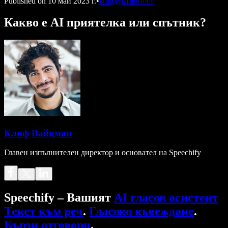
Published on
10 май 2023 г.
•
Продуктивност
Какво е AI приятелка или спътник?
Клиф Вайцман
Главен изпълнителен директор и основател на Speechify
Speechify – Вашият
AI гласов асистент
Текст към реч
.
Гласово въвеждане
.
Бързи отговори
.