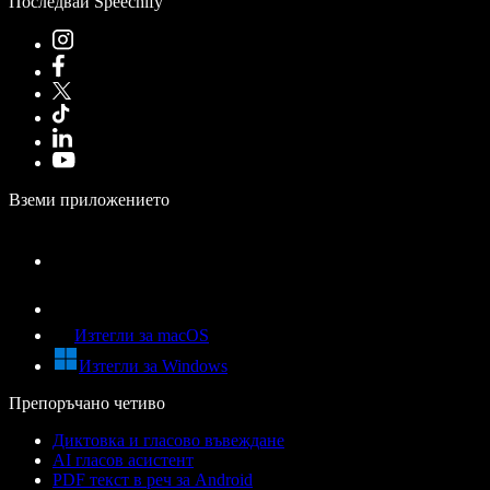
Последвай Speechify
Вземи приложението
Изтегли за macOS
Изтегли за Windows
Препоръчано четиво
Диктовка и гласово въвеждане
AI гласов асистент
PDF текст в реч за Android