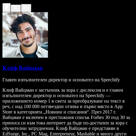
Клиф Вайцман
Главен изпълнителен директор и основател на Speechify
Клиф Вайцман е застъпник за хора с дислексия и е главен
изпълнителен директор и основател на Speechify —
приложението номер 1 в света за преобразуване на текст в
реч, с над 100 000 петзвездни отзива и първо място в App
Store в категорията „Новини и списания“. През 2017 г.
Вайцман е включен в престижния списък Forbes 30 под 30 за
приноса си към това интернет да бъде по-достъпен за хора с
обучителни затруднения. Клиф Вайцман е представян в
EdSurge, Inc., PC Mag, Entrepreneur, Mashable и много други