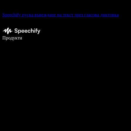
Speechify пуска въвеждане на текст чрез гласова диктовка
Пишете 5× по-бързо с гласово въвеждане
Продукти
Научете повече