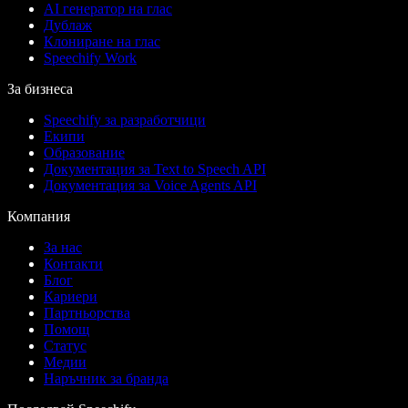
AI генератор на глас
Дублаж
Клониране на глас
Speechify Work
За бизнеса
Speechify за разработчици
Екипи
Образование
Документация за Text to Speech API
Документация за Voice Agents API
Компания
За нас
Контакти
Блог
Кариери
Партньорства
Помощ
Статус
Медии
Наръчник за бранда