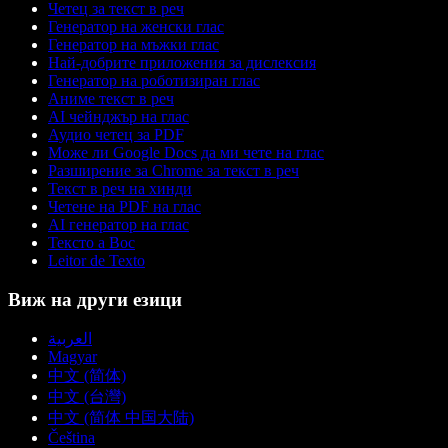
Четец за текст в реч
Генератор на женски глас
Генератор на мъжки глас
Най-добрите приложения за дислексия
Генератор на роботизиран глас
Аниме текст в реч
AI чейнджър на глас
Аудио четец за PDF
Може ли Google Docs да ми чете на глас
Разширение за Chrome за текст в реч
Текст в реч на хинди
Четене на PDF на глас
AI генератор на глас
Тексто а Вос
Leitor de Texto
Виж на други езици
العربية
Magyar
中文 (简体)
中文 (台灣)
中文 (简体 中国大陆)
Čeština