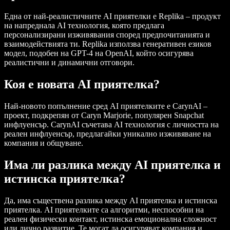
Една от най-реалистичните AI приятелки е Replika – продукт
на напреднала AI технология, която предлага
персонализирани изживявания според предпочитанията и
взаимодействията ти. Replika използва генеративен езиков
модел, подобен на GPT-4 на OpenAI, който осигурява
реалистични и динамични отговори.
Коя е новата AI приятелка?
Най-новото попълнение сред AI приятелките е CarynAI –
проект, подкрепян от Caryn Marjorie, популярен Snapchat
инфлуенсър. CarynAI съчетава AI технология с личността на
реален инфлуенсър, предлагайки уникално изживяване на
компания и общуване.
Има ли разлика между AI приятелка и
истинска приятелка?
Да, има съществена разлика между AI приятелка и истинска
приятелка. AI приятелките са алгоритми, неспособни на
реален физически контакт, истинска емоционална сложност
или лично развитие. Те могат да осигуряват компания и