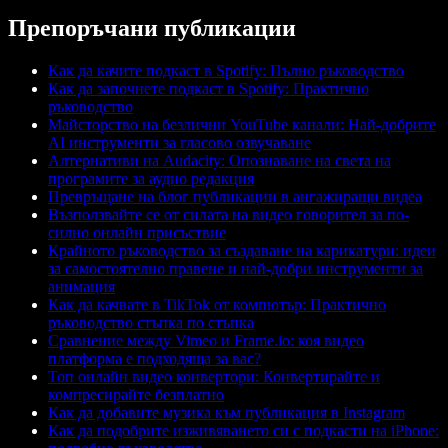
Препоръчани публикации
Как да качите подкаст в Spotify: Пълно ръководство
Как да започнете подкаст в Spotify: Практично
ръководство
Майсторство на безлични YouTube канали: Най-добрите
AI инструменти за гласово озвучаване
Алтернативи на Audacity: Oпознаване на света на
програмите за аудио редакция
Превръщане на блог публикации в ангажиращи видеа
Възползвайте се от силата на видео говорител за по-
силно онлайн присъствие
Крайното ръководство за създаване на карикатури: идеи
за самостоятелно правене и най-добри инструменти за
анимация
Как да качвате в TikTok от компютър: Практично
ръководство стъпка по стъпка
Сравнение между Vimeo и Frame.io: коя видео
платформа е подходяща за вас?
Топ онлайн видео конвертори: Конвертирайте и
компресирайте безплатно
Как да добавите музика към публикация в Instagram
Как да подобрите изживяването си с подкасти на iPhone: