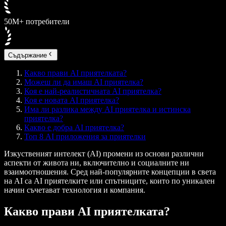
50M+ потребители
Съдържание
Какво прави AI приятелката?
Можеш ли да имаш AI приятелка?
Коя е най-реалистичната AI приятелка?
Коя е новата AI приятелка?
Има ли разлика между AI приятелка и истинска
приятелка?
Какво е добра AI приятелка?
Топ 8 AI приложения за приятелки
Изкуственият интелект (AI) промени из основи различни
аспекти от живота ни, включително и социалните ни
взаимоотношения. Сред най-популярните концепции в света
на AI са AI приятелките или спътниците, които по уникален
начин съчетават технология и компания.
Какво прави AI приятелката?