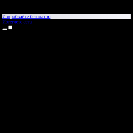
Изпробвайте безплатно
Изтеглете сега
Продукти
Текст в реч
Приложения за iPhone и iPad
Приложение за Android
Разширение за Chrome
Разширение за Edge
Уеб приложение
Приложение за Mac
Приложение за Windows