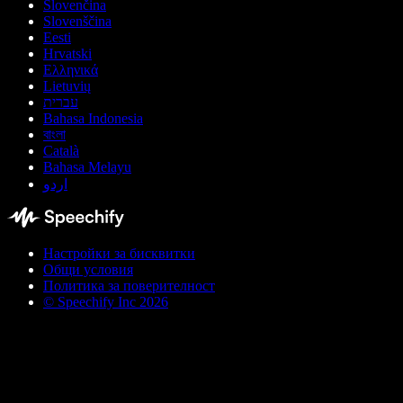
Slovenčina
Slovenščina
Eesti
Hrvatski
Ελληνικά
Lietuvių
עברית
Bahasa Indonesia
বাংলা
Català
Bahasa Melayu
اردو
Настройки за бисквитки
Общи условия
Политика за поверителност
© Speechify Inc 2026