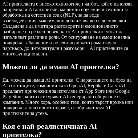
AI приятелката е високотехнологичен чатбот, който използва
напреднали AI алгоритми, машинно обучение и техники за
обработка на естествен език (NLP), за да води
взаимодействия, максимално доближаващи се до човешки.
Създадена е да имитира разговорите и емоционалното
разбиране на реален човек, като AI приятелките могат да
изпълняват различни роли. От осигуряване на емоционална
подкрепа, забавление и ролеви игри като романтичен
партньор, до интелектуални разговори – AI приятелките са
многофункционални.
Можеш ли да имаш AI приятелка?
Да, можеш да имаш AI приятелка. С нарастването на броя на
AI спътниците, компании като OpenAI, Replika и CarynAI
предлагат приложения за изтегляне от App Store или Google
Play Store, които осигуряват AI-генерирано общуване и
компания. Много хора, особено тези, които търсят връзка или
подкрепа за психичното здраве, се обръщат към AI
приятелките за утеха.
Коя е най-реалистичната AI
приятелка?