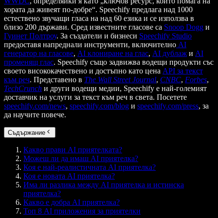
WWDC
, определяйки я като „ключов ресурс, който помага на
хората да живеят по-добре“. Speechify предлага над 1000
естествено звучащи гласа на над 60 езика и се използва в
близо 200 държави. Сред известните гласове са
Snoop Dogg
и
Гуинет Полтроу
. За създатели и бизнеси
Speechify Studio
предоставя напреднали инструменти, включително
AI
генератор на гласове
,
AI клониране на глас
,
AI дублаж
и
AI
променящ глас
. Speechify също задвижва водещи продукти със
своето висококачествено и достъпно като цена
API за текст
към реч
. Представено в
The Wall Street Journal
,
CNBC
,
Forbes
,
TechCrunch
и други водещи медии, Speechify е най-големият
доставчик на услуги за текст към реч в света. Посетете
speechify.com/news
,
speechify.com/blog
и
speechify.com/press
, за
да научите повече.
Съдържание
Какво прави AI приятелката?
Можеш ли да имаш AI приятелка?
Коя е най-реалистичната AI приятелка?
Коя е новата AI приятелка?
Има ли разлика между AI приятелка и истинска
приятелка?
Какво е добра AI приятелка?
Топ 8 AI приложения за приятелки