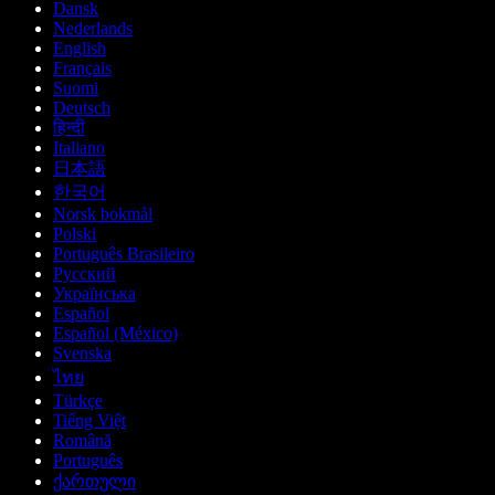
Dansk
Nederlands
English
Français
Suomi
Deutsch
हिन्दी
Italiano
日本語
한국어
Norsk bokmål
Polski
Português Brasileiro
Русский
Українська
Español
Español (México)
Svenska
ไทย
Türkçe
Tiếng Việt
Română
Português
ქართული