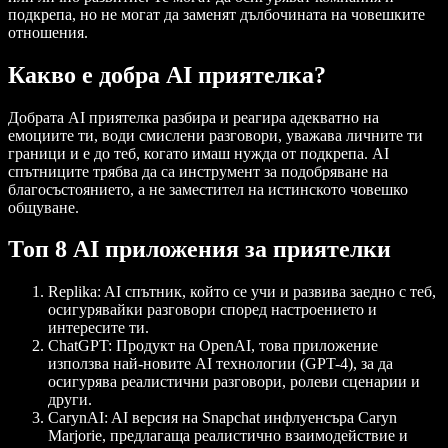
подкрепа, но не могат да заменят дълбочината на човешките
отношения.
Какво е добра AI приятелка?
Добрата AI приятелка разбира и реагира адекватно на
емоциите ти, води смислени разговори, уважава личните ти
граници и е до теб, когато имаш нужда от подкрепа. AI
спътниците трябва да са инструмент за подобряване на
благосъстоянието, а не заместител на истинското човешко
общуване.
Топ 8 AI приложения за приятелки
Replika
: AI спътник, който се учи и развива заедно с теб,
осигурявайки разговори според настроението и
интересите ти.
ChatGPT
: Продукт на OpenAI, това приложение
използва най-новите AI технологии (GPT-4), за да
осигурява реалистични разговори, ролеви сценарии и
други.
CarynAI
: AI версия на Snapchat инфлуенсъра Caryn
Marjorie, предлагаща реалистично взаимодействие и