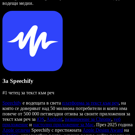
водещи медии.
За Speechify
#1 четец за текст към реч
Speechify
е водещата в света
платформа за текст към реч
, на
която се доверяват над 50 милиона потребители и която има
повече от 500 000 петзвездни отзива за своите приложения за
текст към реч за
iOS
,
Android
,
разширение за Chrome
,
уеб
приложение
и
настолно приложение за Mac
. През 2025 година
Apple отличи
Speechify с престижната
Apple Design Award
на