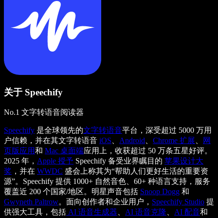
关于 Speechify
No.1 文字转语音阅读器
Speechify
是全球领先的
文字转语音
平台，深受超过 5000 万用
户信赖，并在其文字转语音
iOS
、
Android
、
Chrome 扩展
、
网
页版应用
和
Mac 桌面端
应用上，收获超过 50 万条五星好评。
2025 年，
Apple 授予
Speechify 备受业界瞩目的
苹果设计大
奖
，并在
WWDC
盛会上称其为“帮助人们更好生活的重要资
源”。Speechify 提供 1000+ 自然音色、60+ 种语言支持，服务
覆盖近 200 个国家/地区。明星声音包括
Snoop Dogg
和
Gwyneth Paltrow
。面向创作者和企业用户，
Speechify Studio
提
供强大工具，包括
AI 语音生成器
、
AI 语音克隆
、
AI 配音
和