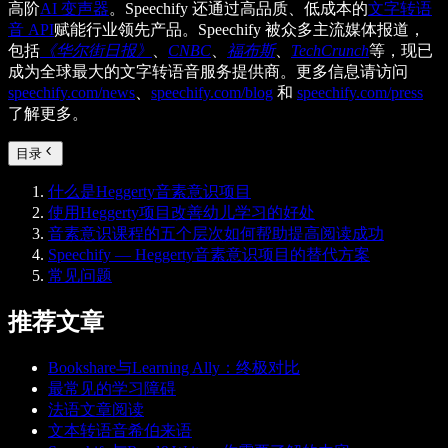
高阶
AI 变声器
。Speechify 还通过高品质、低成本的
文字转语
音 API
赋能行业领先产品。Speechify 被众多主流媒体报道，
包括
《华尔街日报》
、
CNBC
、
福布斯
、
TechCrunch
等，现已
成为全球最大的文字转语音服务提供商。更多信息请访问
speechify.com/news
、
speechify.com/blog
和
speechify.com/press
了解更多。
目录
什么是Heggerty音素意识项目
使用Heggerty项目改善幼儿学习的好处
音素意识课程的五个层次如何帮助提高阅读成功
Speechify — Heggerty音素意识项目的替代方案
常见问题
推荐文章
Bookshare与Learning Ally：终极对比
最常见的学习障碍
法语文章阅读
文本转语音希伯来语