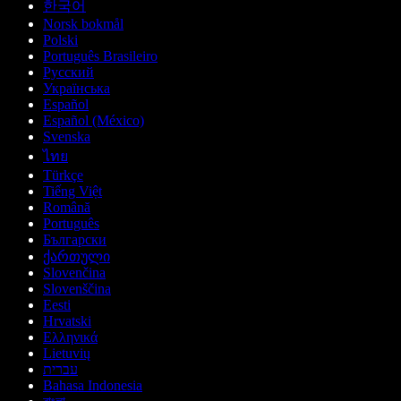
한국어
Norsk bokmål
Polski
Português Brasileiro
Русский
Українська
Español
Español (México)
Svenska
ไทย
Türkçe
Tiếng Việt
Română
Português
Български
ქართული
Slovenčina
Slovenščina
Eesti
Hrvatski
Ελληνικά
Lietuvių
עברית
Bahasa Indonesia