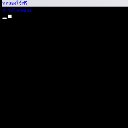
ทดลองใช้ฟรี
ดาวน์โหลดเลย
ผลิตภัณฑ์
แปลงข้อความเป็นเสียง
แอป iPhone และ iPad
แอป Android
ส่วนขยาย Chrome
ส่วนขยาย Edge
เว็บแอป
แอป Mac
แอป Windows