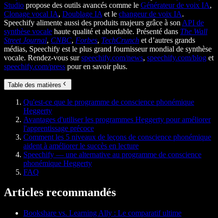
Studio
propose des outils avancés comme le
Générateur de voix IA
,
Clonage vocal IA
,
Doublage IA
et le
changeur de voix IA
.
Speechify alimente aussi des produits majeurs grâce à son
API de
synthèse vocale
haute qualité et abordable. Présenté dans
The Wall
Street Journal
,
CNBC
,
Forbes
,
TechCrunch
et d’autres grands
médias, Speechify est le plus grand fournisseur mondial de synthèse
vocale. Rendez-vous sur
speechify.com/news
,
speechify.com/blog
et
speechify.com/press
pour en savoir plus.
Table des matières
Qu'est-ce que le programme de conscience phonémique
Heggerty
Avantages d'utiliser les programmes Heggerty pour améliorer
l'apprentissage précoce
Comment les 5 niveaux de leçons de conscience phonémique
aident à améliorer le succès en lecture
Speechify — une alternative au programme de conscience
phonémique Heggerty
FAQ
Articles recommandés
Bookshare vs. Learning Ally : Le comparatif ultime