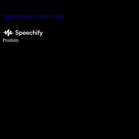
Speechify lance la dictée vocale
Écrivez 5× plus vite grâce à la dictée vocale
Produits
En savoir plus