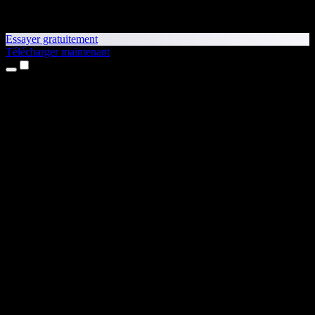
Essayer gratuitement
Télécharger maintenant
Produits
Synthèse vocale
Apps iPhone et iPad
App Android
Extension Chrome
Extension Edge
Application web
App Mac
App Windows