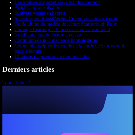
Les troubles d'apprentissage les plus courants
Articles en français à lire
Synthèse vocale en hébreu
Speechify vs. Read&Write : Ce que vous devez savoir
Guide ultime du modèle de lecture Scarborough Rope
Carnegie Learning – 3 choses à savoir absolument
3 meilleurs jeux de lecture en classe
Continuum de la Conscience Phonologique
Comment enseigner le modèle de la corde de Scarborough
pour la lecture
10 façons d'apprendre aux enfants à lire
Derniers articles
Tout afficher