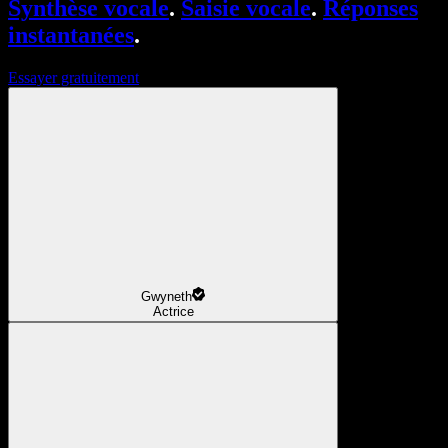
Synthèse vocale
.
Saisie vocale
.
Réponses
instantanées
.
Essayer gratuitement
Gwyneth
Actrice