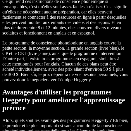
Ce qui rend ces instructions de conscience phonémique si
remarquables, c'est qu'elles sont assez faciles à réaliser. Cela signifie
qu'elles ne nécessitent aucune préparation, car elles peuvent
facilement se connecter à des ressources en ligne à partir desquelles
elles peuvent montrer aux enfants des vidéos et des leçons. Et en
plus de durer entre 8 et 12 minutes, elles couvrent divers niveaux
scolaires et fonctionnent en anglais et en espagnol.
Le programme de conscience phonologique en anglais couvre la
petite section, la moyenne section, la grande section (livre bleu), le
CP et le CE1 (livre jaune), ainsi que le programme d'intervention.
D'autre part, il existe trois programmes en espagnol, similaires à
ceux mentionnés pour l'anglais. Chacun de ces plans peut être
acheté individuellement, avec des prix allant d'environ 50 $ à plus
de 300 $. Bien sûr, le prix dépendra de vos besoins personnels, vous
pouvez donc le négocier avec l'équipe Heggerty.
Avantages d'utiliser les programmes
Heggerty pour améliorer l'apprentissage
précoce
Alors, quels sont les avantages des programmes Heggerty ? Eh bien,
le premier et le plus important est sans aucun doute la conscience
phonémique, qui est essentielle pour les élèves s'ils souhaitent