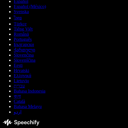
Español
Español (México)
Svenska
ไทย
Türkçe
Tiếng Việt
Română
Português
Български
ქართული
Slovenčina
Slovenščina
Eesti
Hrvatski
Ελληνικά
Lietuvių
עברית
Bahasa Indonesia
বাংলা
Català
Bahasa Melayu
اردو