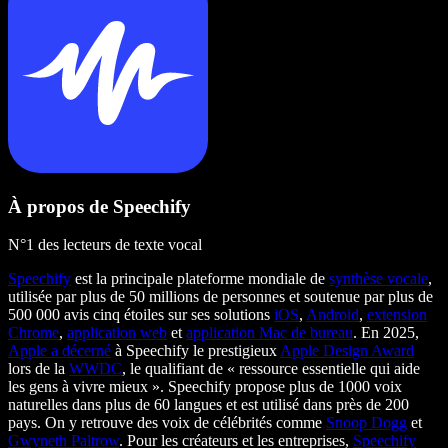
À propos de Speechify
N°1 des lecteurs de texte vocal
Speechify
est la principale plateforme mondiale de
synthèse vocale
,
utilisée par plus de 50 millions de personnes et soutenue par plus de
500 000 avis cinq étoiles sur ses solutions
iOS
,
Android
,
extension
Chrome
,
application web
et
application Mac de bureau
. En 2025,
Apple a décerné
à Speechify le prestigieux
Apple Design Award
lors de la
WWDC
, le qualifiant de « ressource essentielle qui aide
les gens à vivre mieux ». Speechify propose plus de 1000 voix
naturelles dans plus de 60 langues et est utilisé dans près de 200
pays. On y retrouve des voix de célébrités comme
Snoop Dogg
et
Gwyneth Paltrow
. Pour les créateurs et les entreprises,
Speechify