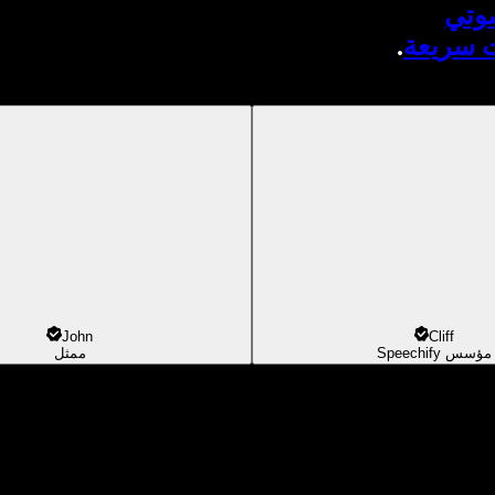
صوتي
ت سريعة
.
John
Cliff
مؤسس Speechify
ممثل