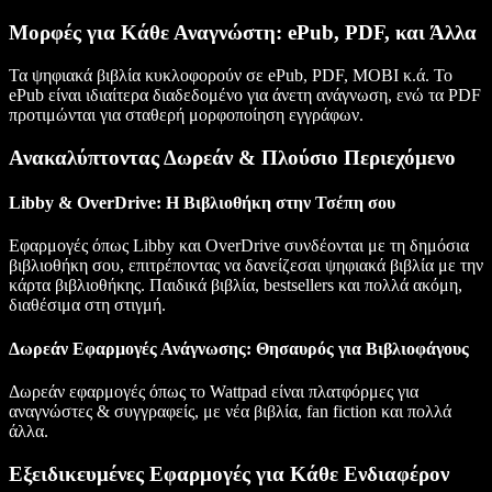
Μορφές για Κάθε Αναγνώστη: ePub, PDF, και Άλλα
Τα ψηφιακά βιβλία κυκλοφορούν σε ePub, PDF, MOBI κ.ά. Το
ePub είναι ιδιαίτερα διαδεδομένο για άνετη ανάγνωση, ενώ τα PDF
προτιμώνται για σταθερή μορφοποίηση εγγράφων.
Ανακαλύπτοντας Δωρεάν & Πλούσιο Περιεχόμενο
Libby & OverDrive: Η Βιβλιοθήκη στην Τσέπη σου
Εφαρμογές όπως Libby και OverDrive συνδέονται με τη δημόσια
βιβλιοθήκη σου, επιτρέποντας να δανείζεσαι ψηφιακά βιβλία με την
κάρτα βιβλιοθήκης. Παιδικά βιβλία, bestsellers και πολλά ακόμη,
διαθέσιμα στη στιγμή.
Δωρεάν Εφαρμογές Ανάγνωσης: Θησαυρός για Βιβλιοφάγους
Δωρεάν εφαρμογές όπως το Wattpad είναι πλατφόρμες για
αναγνώστες & συγγραφείς, με νέα βιβλία, fan fiction και πολλά
άλλα.
Εξειδικευμένες Εφαρμογές για Κάθε Ενδιαφέρον