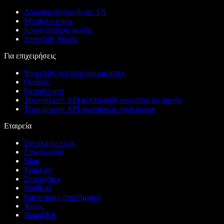
Δημιουργία φωνής με ΤΝ
Μεταγλώττιση
Κλωνοποίηση φωνής
Speechify Studio
Για επιχειρήσεις
Speechify για προγραμματιστές
Ομάδες
Εκπαίδευση
Τεκμηρίωση API μετατροπής κειμένου σε ομιλία
Τεκμηρίωση API φωνητικών πρακτόρων
Εταιρεία
Σχετικά με εμάς
Επικοινωνία
Blog
Καριέρα
Συνεργάτες
Βοήθεια
Κατάσταση συστήματος
Τύπος
Brand Kit