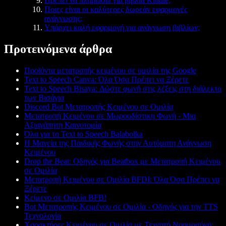
Πρέπει να πληρώσω για βιβλία Kindle;
Ποιες είναι οι καλύτερες δωρεάν εφαρμογές
ανάγνωσης;
Υπάρχει καλή εφαρμογή για ανάγνωση βιβλίων;
Προτεινόμενα άρθρα
Προϊόντα μετατροπής κειμένου σε ομιλία της Google
Text to Speech Canva: Όλα Όσα Πρέπει να Ξέρετε
Text to Speech Bisaya: Δώστε φωνή στις λέξεις στη διάλεκτο
των Βισάγια
Discord Bot Μετατροπής Κειμένου σε Ομιλία
Μετατροπή Κειμένου σε Μωρουδίστικη Φωνή - Μια
Αξιαγάπητη Καινοτομία
Όλα για το Text to Speech Balabolka
Η Μαγεία της Παιδικής Φωνής στην Αυτόματη Ανάγνωση
Κειμένου
Drop the Beat: Οδηγός για Beatbox με Μετατροπή Κειμένου
σε Ομιλία
Μετατροπή Κειμένου σε Ομιλία BFDI: Όλα Όσα Πρέπει να
Ξέρετε
Κείμενο σε Ομιλία BFB!
Bot Μετατροπής Κειμένου σε Ομιλία - Οδηγός για την TTS
Τεχνολογία
Χαρακτήρες Κειμένου σε Ομιλία με Τεχνητή Νοημοσύνη: