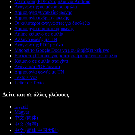
Μετατροπή PDF σε ομιλία για Android
Αναγνώστης κειμένου σε ομιλία
Δημιουργία γυναικείας φωνής
Δημιουργία ανδρικής φωνής
Οι καλύτεροι αναγνώστες για δυσλεξία
Δημιουργία ρομποτικής φωνής
Anime κείμενο σε ομιλία
Αλλαγή φωνής με ΤΝ
Αναγνώστης PDF με ήχο
Μπορεί το Google Docs να μου διαβάζει κείμενο;
Επέκταση Chrome για μετατροπή κειμένου σε ομιλία
Κείμενο σε ομιλία στα χίντι
Ανάγνωση PDF δυνατά
Δημιουργία φωνής με ΤΝ
Texto a Voz
Leitor de Texto
Δείτε και σε άλλες γλώσσες
العربية
Magyar
中文 (简体)
中文 (台灣)
中文 (简体 中国大陆)