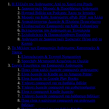
Η Εξέλιξη της Ανάγνωσης: Από το Χαρτί στα Pixels
Διαφορετικές Μορφές & Προσβάσιμη Ανάγνωση
Ηχητικά Βιβλία και Podcasts: Άκου τις Ιστορίες
Μορφές για Κάθε Αναγνώστη: ePub, PDF, και Άλλα
Ανακαλύπτοντας Δωρεάν & Πλούσιο Περιεχόμενο
Εξειδικευμένες Εφαρμογές για Κάθε Ενδιαφέρον
Βελτιώνοντας την Ανάγνωση με Τεχνολογία
Σελιδοδείκτες & Παρακολούθηση Προόδου
Ανάγνωση σε Διαφορετικές Συσκευές: Πέρα από το
Κινητό
Το Μέλλον των Εφαρμογών Ανάγνωσης: Καινοτομίες &
Τάσεις
Εξατομίκευση & Τεχνητή Νοημοσύνη
Speechify Μετατροπή Κειμένου σε Ομιλία
Συχνές Ερωτήσεις για Εφαρμογές Ανάγνωσης
Ποιες είναι καλές δωρεάν εφαρμογές ανάγνωσης;
Είναι δωρεάν το Kindle με το Amazon Prime;
Είναι δωρεάν το Google Play Books;
Υπάρχει εφαρμογή για να διαβάζω βιβλία;
Υπάρχει δωρεάν εφαρμογή για μυθιστορήματα;
Είναι η εφαρμογή Kindle δωρεάν;
Υπάρχει δωρεάν εφαρμογή για διάβασμα βιβλίων;
Ποια είναι η καλύτερη εφαρμογή για ανάγνωση
βιβλίων;