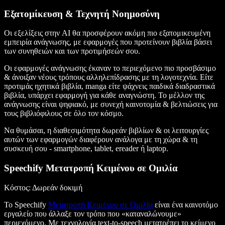
Εξατομίκευση & Τεχνητή Νοημοσύνη
Οι εξελίξεις στην AI θα προσφέρουν ακόμη πιο εξατομικευμένη
εμπειρία ανάγνωσης, με εφαρμογές που προτείνουν βιβλία βάσει
των συνηθειών και των προτιμήσεών σου.
Οι εφαρμογές ανάγνωσης έκαναν το περιεχόμενο πιο προσβάσιμο
& άνοιξαν νέους τρόπους αλληλεπίδρασης με τη λογοτεχνία. Είτε
προτιμάς ηχητικά βιβλία, manga είτε ψάχνεις παιδικά διαδραστικά
βιβλία, υπάρχει εφαρμογή για κάθε αναγνώστη. Το μέλλον της
ανάγνωσης είναι ψηφιακό, με συνεχή καινοτομία & βελτιώσεις για
τους βιβλιόφιλους σε όλο τον κόσμο.
Να θυμάσαι, η διαθεσιμότητα δωρεάν βιβλίων & οι λειτουργίες
αυτών των εφαρμογών διαφέρουν ανάλογα με τη χώρα & τη
συσκευή σου - smartphone, tablet, ereader ή laptop.
Speechify Μετατροπή Κειμένου σε Ομιλία
Κόστος
: Δωρεάν δοκιμή
Το Speechify
Μετατροπή Κειμένου σε Ομιλία
είναι ένα καινοτόμο
εργαλείο που άλλαξε τον τρόπο που «καταναλώνουμε»
περιεχόμενο. Με τεχνολογία text-to-speech μετατρέπει το κείμενο