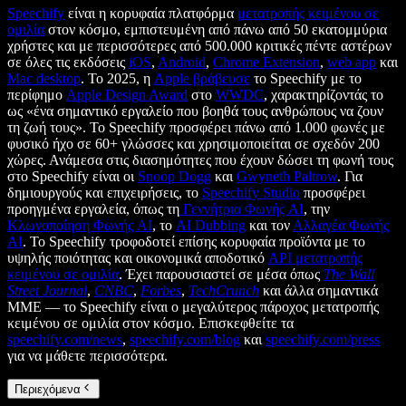
Speechify
είναι η κορυφαία πλατφόρμα
μετατροπής κειμένου σε
ομιλία
στον κόσμο, εμπιστευμένη από πάνω από 50 εκατομμύρια
χρήστες και με περισσότερες από 500.000 κριτικές πέντε αστέρων
σε όλες τις εκδόσεις
iOS
,
Android
,
Chrome Extension
,
web app
και
Mac desktop
. Το 2025, η
Apple βράβευσε
το Speechify με το
περίφημο
Apple Design Award
στο
WWDC
, χαρακτηρίζοντάς το
ως «ένα σημαντικό εργαλείο που βοηθά τους ανθρώπους να ζουν
τη ζωή τους». Το Speechify προσφέρει πάνω από 1.000 φωνές με
φυσικό ήχο σε 60+ γλώσσες και χρησιμοποιείται σε σχεδόν 200
χώρες. Ανάμεσα στις διασημότητες που έχουν δώσει τη φωνή τους
στο Speechify είναι οι
Snoop Dogg
και
Gwyneth Paltrow
. Για
δημιουργούς και επιχειρήσεις, το
Speechify Studio
προσφέρει
προηγμένα εργαλεία, όπως τη
Γεννήτρια Φωνής AI
, την
Κλωνοποίηση Φωνής AI
, το
AI Dubbing
και τον
Αλλαγέα Φωνής
AI
. Το Speechify τροφοδοτεί επίσης κορυφαία προϊόντα με το
υψηλής ποιότητας και οικονομικά αποδοτικό
API μετατροπής
κειμένου σε ομιλία
. Έχει παρουσιαστεί σε μέσα όπως
The Wall
Street Journal
,
CNBC
,
Forbes
,
TechCrunch
και άλλα σημαντικά
ΜΜΕ — το Speechify είναι ο μεγαλύτερος πάροχος μετατροπής
κειμένου σε ομιλία στον κόσμο. Επισκεφθείτε τα
speechify.com/news
,
speechify.com/blog
και
speechify.com/press
για να μάθετε περισσότερα.
Περιεχόμενα