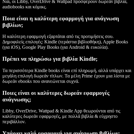
Ναι, οι Libby, OverDrive & Wattpad προσφέρουν δωρεάν βιβλία,
audiobooks και κόμικς.
Ποια είναι η καλύτερη εφαρμογή για ανάγνωση
βιβλίων;
Η καλύτερη εφαρμογή εξαρτάται από τις προτιμήσεις σου.
Δημοφιλείς επιλογές: Kindle (τεράστια βιβλιοθήκη), Apple Books
(για iOS), Google Play Books (για Android & ευκολία).
Πρέπει να πληρώσω για βιβλία Kindle;
Τα περισσότερα Kindle books είναι επί πληρωμή, αλλά υπάρχει και
μεγάλη επιλογή δωρεάν τίτλων. Τα μέλη Prime έχουν μια λίστα με
δωρεάν ebooks που ανανεώνεται συχνά.
Ποιες είναι οι καλύτερες δωρεάν εφαρμογές
ανάγνωσης;
Libby, OverDrive, Wattpad & Kindle App θεωρούνται από τις
καλύτερες δωρεάν εφαρμογές, με πολλά βιβλία & εύχρηστο
περιβάλλον.
Υπάρχει καλή εφαρμογή για ανάγνωση βιβλίων;