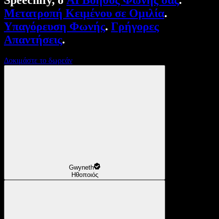
Speechify, ο
AI Βοηθός Φωνής σας
.
Μετατροπή Κειμένου σε Ομιλία
.
Υπαγόρευση Φωνής
.
Γρήγορες
Απαντήσεις
.
Δοκιμάστε το δωρεάν
Gwyneth
Ηθοποιός