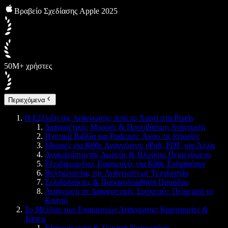
Βραβείο Σχεδίασης Apple 2025
50M+ χρήστες
Περιεχόμενα
Η Εξέλιξη της Ανάγνωσης: Από το Χαρτί στα Pixels
Διαφορετικές Μορφές & Προσβάσιμη Ανάγνωση
Ηχητικά Βιβλία και Podcasts: Άκου τις Ιστορίες
Μορφές για Κάθε Αναγνώστη: ePub, PDF, και Άλλα
Ανακαλύπτοντας Δωρεάν & Πλούσιο Περιεχόμενο
Εξειδικευμένες Εφαρμογές για Κάθε Ενδιαφέρον
Βελτιώνοντας την Ανάγνωση με Τεχνολογία
Σελιδοδείκτες & Παρακολούθηση Προόδου
Ανάγνωση σε Διαφορετικές Συσκευές: Πέρα από το
Κινητό
Το Μέλλον των Εφαρμογών Ανάγνωσης: Καινοτομίες &
Τάσεις
Εξατομίκευση & Τεχνητή Νοημοσύνη