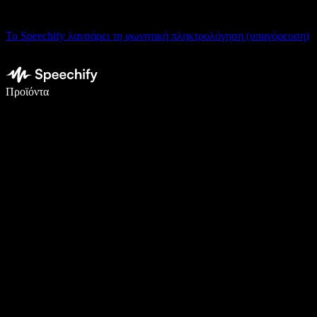
Το Speechify λανσάρει τη φωνητική πληκτρολόγηση (υπαγόρευση)
Γράψτε 5× πιο γρήγορα με φωνητική πληκτρολόγηση
Προϊόντα
Μάθετε περισσότερα