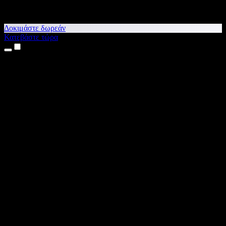
Δοκιμάστε δωρεάν
Κατεβάστε τώρα
Προϊόντα
Κείμενο σε Ομιλία
Εφαρμογές για iPhone & iPad
Εφαρμογή για Android
Επέκταση για Chrome
Επέκταση για Edge
Web εφαρμογή
Εφαρμογή για Mac
Εφαρμογή για Windows