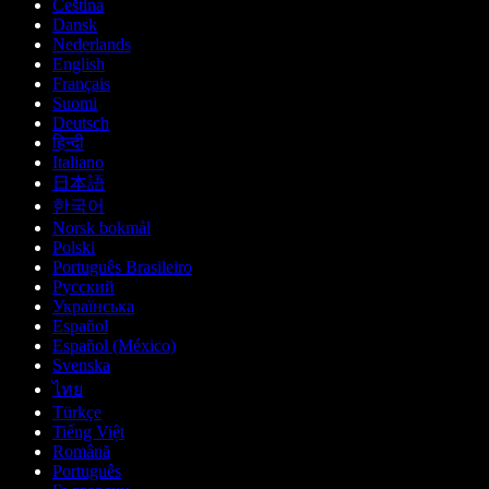
Čeština
Dansk
Nederlands
English
Français
Suomi
Deutsch
हिन्दी
Italiano
日本語
한국어
Norsk bokmål
Polski
Português Brasileiro
Русский
Українська
Español
Español (México)
Svenska
ไทย
Türkçe
Tiếng Việt
Română
Português