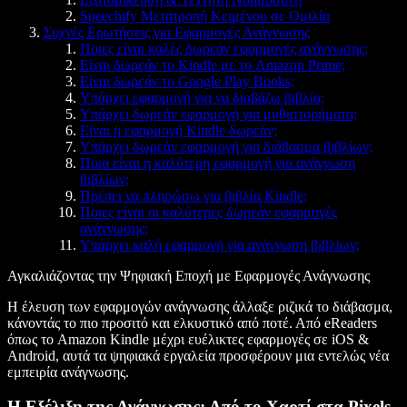
Speechify Μετατροπή Κειμένου σε Ομιλία
Συχνές Ερωτήσεις για Εφαρμογές Ανάγνωσης
Ποιες είναι καλές δωρεάν εφαρμογές ανάγνωσης;
Είναι δωρεάν το Kindle με το Amazon Prime;
Είναι δωρεάν το Google Play Books;
Υπάρχει εφαρμογή για να διαβάζω βιβλία;
Υπάρχει δωρεάν εφαρμογή για μυθιστορήματα;
Είναι η εφαρμογή Kindle δωρεάν;
Υπάρχει δωρεάν εφαρμογή για διάβασμα βιβλίων;
Ποια είναι η καλύτερη εφαρμογή για ανάγνωση
βιβλίων;
Πρέπει να πληρώσω για βιβλία Kindle;
Ποιες είναι οι καλύτερες δωρεάν εφαρμογές
ανάγνωσης;
Υπάρχει καλή εφαρμογή για ανάγνωση βιβλίων;
Αγκαλιάζοντας την Ψηφιακή Εποχή με Εφαρμογές Ανάγνωσης
Η έλευση των εφαρμογών ανάγνωσης άλλαξε ριζικά το διάβασμα,
κάνοντάς το πιο προσιτό και ελκυστικό από ποτέ. Από eReaders
όπως το Amazon Kindle μέχρι ευέλικτες εφαρμογές σε iOS &
Android, αυτά τα ψηφιακά εργαλεία προσφέρουν μια εντελώς νέα
εμπειρία ανάγνωσης.
Η Εξέλιξη της Ανάγνωσης: Από το Χαρτί στα Pixels