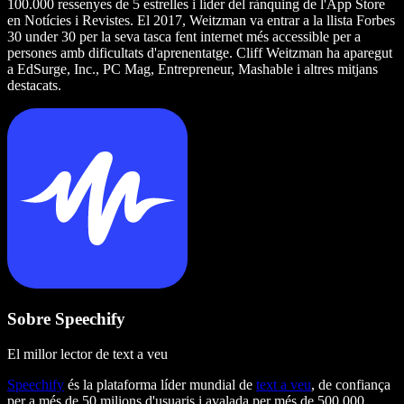
100.000 ressenyes de 5 estrelles i líder del rànquing de l'App Store
en Notícies i Revistes. El 2017, Weitzman va entrar a la llista Forbes
30 under 30 per la seva tasca fent internet més accessible per a
persones amb dificultats d'aprenentatge. Cliff Weitzman ha aparegut
a EdSurge, Inc., PC Mag, Entrepreneur, Mashable i altres mitjans
destacats.
Sobre Speechify
El millor lector de text a veu
Speechify
és la plataforma líder mundial de
text a veu
, de confiança
per a més de 50 milions d'usuaris i avalada per més de 500.000