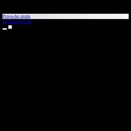
Prova-ho gratis
Descarrega'l ara
Productes
Text a veu
Aplicacions per a iPhone i iPad
Aplicació per a Android
Extensió per al Chrome
Extensió per a l'Edge
Aplicació web
Aplicació per al Mac
Aplicació per al Windows