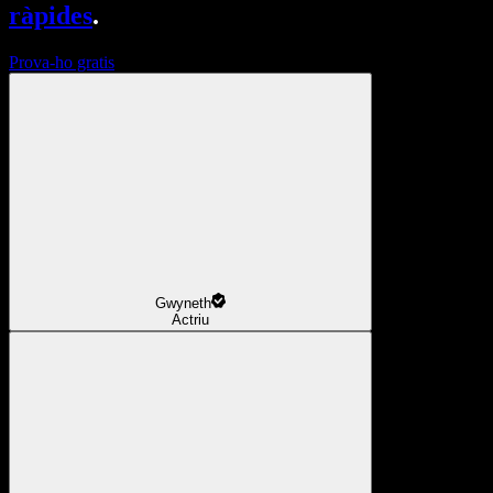
ràpides
.
Prova-ho gratis
Gwyneth
Actriu