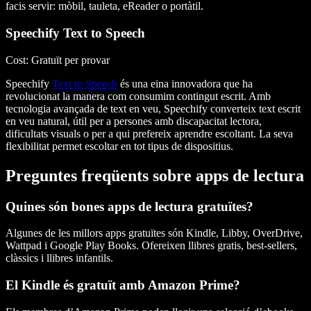
facis servir: mòbil, tauleta, eReader o portàtil.
Speechify Text to Speech
Cost
: Gratuït per provar
Speechify
Text to Speech
és una eina innovadora que ha
revolucionat la manera com consumim contingut escrit. Amb
tecnologia avançada de text en veu, Speechify converteix text escrit
en veu natural, útil per a persones amb discapacitat lectora,
dificultats visuals o per a qui prefereix aprendre escoltant. La seva
flexibilitat permet escoltar en tot tipus de dispositius.
Preguntes freqüents sobre apps de lectura
Quines són bones apps de lectura gratuïtes?
Algunes de les millors apps gratuïtes són Kindle, Libby, OverDrive,
Wattpad i Google Play Books. Ofereixen llibres gratis, best-sellers,
clàssics i llibres infantils.
El Kindle és gratuït amb Amazon Prime?