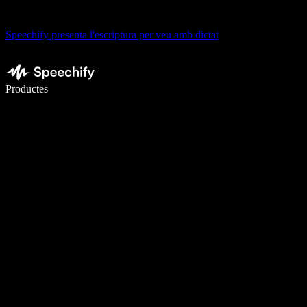
Speechify presenta l'escriptura per veu amb dictat
Escriu 5× més ràpid amb la veu
Productes
Més informació