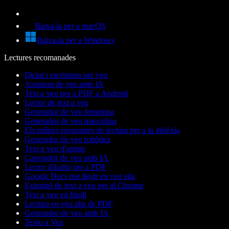
Baixa-la per a macOS
Baixa-la per a Windows
Lectures recomanades
Dictat i escriptura per veu
Assistent de veu amb IA
Text a veu per a PDF a Android
Lector de text a veu
Generador de veu femenina
Generador de veu masculina
Els millors programes de lectura per a la dislèxia
Generador de veu robòtica
Text a veu d'anime
Canviador de veu amb IA
Lector d'àudio per a PDF
Google Docs pot llegir en veu alta
Extensió de text a veu per al Chrome
Text a veu en hindi
Lectura en veu alta de PDF
Generador de veu amb IA
Texto a Voz