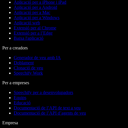
Aplicació per a iPhone i iPad
Aplicació per a Android
Aplicació per a Mac
Aplicació per a Windows
Aplicació web
Extensió per al Chrome
Extensió per a l’Edge
Baixa l'aplicació
Per a creadors
Generador de veu amb IA
Doblament
Clonació de veu
Speechify Work
Per a empreses
Speechify per a desenvolupadors
Equips
Educació
Documentació de l’API de text a veu
Documentació de l’API d’agents de veu
Empresa