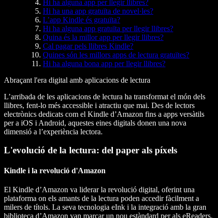
Hi ha alguna app per llegir llibres?
Hi ha una app gratuïta de novel·les?
L’app Kindle és gratuïta?
Hi ha alguna app gratuïta per llegir llibres?
Quina és la millor app per llegir llibres?
Cal pagar pels llibres Kindle?
Quines són les millors apps de lectura gratuïtes?
Hi ha alguna bona app per llegir llibres?
Abraçant l'era digital amb aplicacions de lectura
L’arribada de les aplicacions de lectura ha transformat el món dels
llibres, fent-lo més accessible i atractiu que mai. Des de lectors
electrònics dedicats com el Kindle d’Amazon fins a apps versàtils
per a iOS i Android, aquestes eines digitals donen una nova
dimensió a l’experiència lectora.
L'evolució de la lectura: del paper als píxels
Kindle i la revolució d'Amazon
El Kindle d’Amazon va liderar la revolució digital, oferint una
plataforma on els amants de la lectura poden accedir fàcilment a
milers de títols. La seva tecnologia eInk i la integració amb la gran
biblioteca d’Amazon van marcar un nou estàndard per als eReaders.