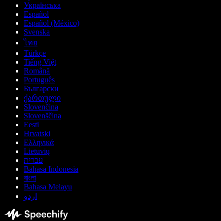
Українська
Español
Español (México)
Svenska
ไทย
Türkçe
Tiếng Việt
Română
Português
Български
ქართული
Slovenčina
Slovenščina
Eesti
Hrvatski
Ελληνικά
Lietuvių
עברית
Bahasa Indonesia
বাংলা
Bahasa Melayu
اردو