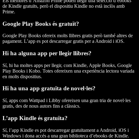
Els membres d’Amazon Prime poden llegir una selecció d’ebooks
de Kindle gratuïts, però el dispositiu Kindle no està inclòs amb
Prime.
Google Play Books és gratuït?
Google Play Books ofereix molts llibres gratis però també altres de
pagament. L’app es pot descarregar gratis per a Android i iOS.
Hi ha alguna app per llegir llibres?
Sí, hi ha moltes apps per llegir, com Kindle, Apple Books, Google
Play Books i Kobo. Totes ofereixen una experiència lectora variada
en molts dispositius.
Hi ha una app gratuïta de novel·les?
Sí, apps com Wattpad i Libby ofereixen una gran tria de novel·les
gratis, des de nous autors fins a clàssics.
L’app Kindle és gratuïta?
Sí, l’app Kindle es pot descarregar gratuïtament a Android, iOS i
Windows i dona accés a una gran biblioteca d’ebooks de Kindle.