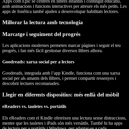
Apps com Epic se centren en llibres infantils i contingut educatiu,
amb animacions i funcions interactives per atreure els més petits. Les
apps de fonètica també ajuden a desenvolupar habilitats lectores.
Millorar la lectura amb tecnologia
Marcatge i seguiment del progrés
Les aplicacions modernes permeten marcar pàgines i seguir el teu
progrés, i fan més fàcil gestionar diversos llibres alhora.
Goodreads: xarxa social per a lectors
Goodreads, integrada amb l’app Kindle, funciona com una xarxa
social per als amants dels llibres, i permet compartir ressenyes i
descobrir lectures recomanades.
Llegir en diferents dispositius: més enllà del mòbil
eReaders vs. tauletes vs. portàtils
Els eReaders com el Kindle ofereixen una lectura sense distraccions,
mentre que les tauletes i iPads són més versàtils. També hi ha apps
de lectura per a portàtils i Windows, per adaptar-se a cada