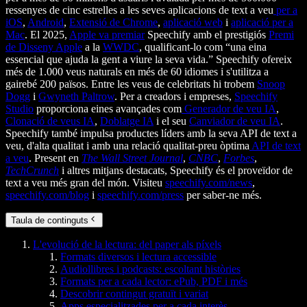
ressenyes de cinc estrelles a les seves aplicacions de text a veu
per a
iOS
,
Android
,
Extensió de Chrome
,
aplicació web
i
aplicació per a
Mac
. El 2025,
Apple va premiar
Speechify amb el prestigiós
Premi
de Disseny Apple
a la
WWDC
, qualificant-lo com “una eina
essencial que ajuda la gent a viure la seva vida.” Speechify ofereix
més de 1.000 veus naturals en més de 60 idiomes i s'utilitza a
gairebé 200 països. Entre les veus de celebritats hi trobem
Snoop
Dogg
i
Gwyneth Paltrow
. Per a creadors i empreses,
Speechify
Studio
proporciona eines avançades com
Generador de veu IA
,
Clonació de veus IA
,
Doblatge IA
i el seu
Canviador de veu IA
.
Speechify també impulsa productes líders amb la seva API de text a
veu, d'alta qualitat i amb una relació qualitat-preu òptima
API de text
a veu
. Present en
The Wall Street Journal
,
CNBC
,
Forbes
,
TechCrunch
i altres mitjans destacats, Speechify és el proveïdor de
text a veu més gran del món. Visiteu
speechify.com/news
,
speechify.com/blog
i
speechify.com/press
per saber-ne més.
Taula de continguts
L'evolució de la lectura: del paper als píxels
Formats diversos i lectura accessible
Audiollibres i podcasts: escoltant històries
Formats per a cada lector: ePub, PDF i més
Descobrir contingut gratuït i variat
Apps especialitzades per a cada interès