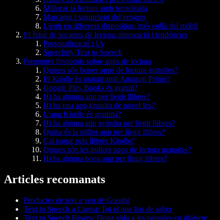
Millorar la lectura amb tecnologia
Marcatge i seguiment del progrés
Llegir en diferents dispositius: més enllà del mòbil
El futur de les apps de lectura: innovació i tendències
Personalització i IA
Speechify Text to Speech
Preguntes freqüents sobre apps de lectura
Quines són bones apps de lectura gratuïtes?
El Kindle és gratuït amb Amazon Prime?
Google Play Books és gratuït?
Hi ha alguna app per llegir llibres?
Hi ha una app gratuïta de novel·les?
L’app Kindle és gratuïta?
Hi ha alguna app gratuïta per llegir llibres?
Quina és la millor app per llegir llibres?
Cal pagar pels llibres Kindle?
Quines són les millors apps de lectura gratuïtes?
Hi ha alguna bona app per llegir llibres?
Articles recomanats
Productes de text a veu de Google
Text to Speech a Canva: Tot el que has de saber
Text to Speech Bisaya: Dona vida a les paraules en dialecte