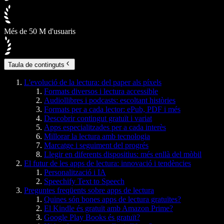
Més de 50 M d'usuaris
Taula de continguts
L'evolució de la lectura: del paper als píxels
Formats diversos i lectura accessible
Audiollibres i podcasts: escoltant històries
Formats per a cada lector: ePub, PDF i més
Descobrir contingut gratuït i variat
Apps especialitzades per a cada interès
Millorar la lectura amb tecnologia
Marcatge i seguiment del progrés
Llegir en diferents dispositius: més enllà del mòbil
El futur de les apps de lectura: innovació i tendències
Personalització i IA
Speechify Text to Speech
Preguntes freqüents sobre apps de lectura
Quines són bones apps de lectura gratuïtes?
El Kindle és gratuït amb Amazon Prime?
Google Play Books és gratuït?