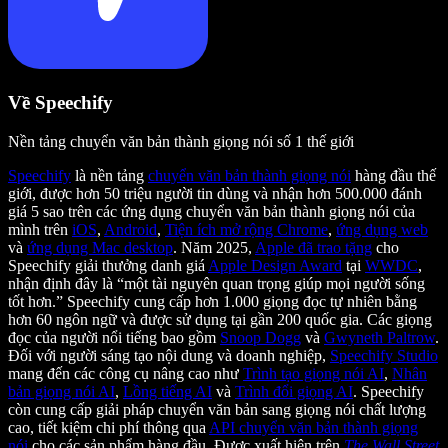
Về Speechify
Nền tảng chuyển văn bản thành giọng nói số 1 thế giới
Speechify
là nền tảng
chuyển văn bản thành giọng nói
hàng đầu thế
giới, được hơn 50 triệu người tin dùng và nhận hơn 500.000 đánh
giá 5 sao trên các ứng dụng chuyển văn bản thành giọng nói của
mình trên
iOS
,
Android
,
Tiện ích mở rộng Chrome
,
ứng dụng web
và
ứng dụng Mac desktop
. Năm 2025,
Apple đã trao tặng
cho
Speechify giải thưởng danh giá
Apple Design Award
tại
WWDC
,
nhận định đây là “một tài nguyên quan trọng giúp mọi người sống
tốt hơn.” Speechify cung cấp hơn 1.000 giọng đọc tự nhiên bằng
hơn 60 ngôn ngữ và được sử dụng tại gần 200 quốc gia. Các giọng
đọc của người nổi tiếng bao gồm
Snoop Dogg
và
Gwyneth Paltrow
.
Đối với người sáng tạo nội dung và doanh nghiệp,
Speechify Studio
mang đến các công cụ nâng cao như
Trình tạo giọng nói AI
,
Nhân
bản giọng nói AI
,
Lồng tiếng AI
và
Trình đổi giọng AI
. Speechify
còn cung cấp giải pháp chuyển văn bản sang giọng nói chất lượng
cao, tiết kiệm chi phí thông qua
API chuyển văn bản thành giọng
nói
cho các sản phẩm hàng đầu. Được xuất hiện trên
The Wall Street