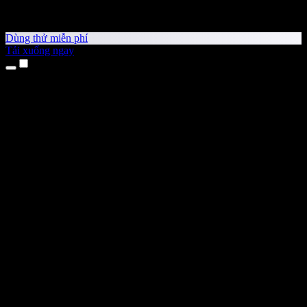
Dùng thử miễn phí
Tải xuống ngay
Sản phẩm
Chuyển văn bản thành giọng nói
Ứng dụng cho iPhone & iPad
Ứng dụng Android
Tiện ích cho Chrome
Tiện ích cho Edge
Ứng dụng web
Ứng dụng cho Mac
Ứng dụng cho Windows