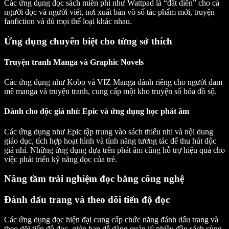
Các ứng dụng đọc sách miễn phí như Wattpad là “đất diễn” cho cả
người đọc và người viết, nơi xuất bản vô số tác phẩm mới, truyện
fanfiction và đủ mọi thể loại khác nhau.
Ứng dụng chuyên biệt cho từng sở thích
Truyện tranh Manga và Graphic Novels
Các ứng dụng như Kobo và VIZ Manga dành riêng cho người đam
mê manga và truyện tranh, cung cấp một kho truyện số hóa đồ sộ.
Dành cho độc giả nhí: Epic và ứng dụng học phát âm
Các ứng dụng như Epic tập trung vào sách thiếu nhi và nội dung
giáo dục, tích hợp hoạt hình và tính năng tương tác để thu hút độc
giả nhí. Những ứng dụng dựa trên phát âm cũng hỗ trợ hiệu quả cho
việc phát triển kỹ năng đọc của trẻ.
Nâng tầm trải nghiệm đọc bằng công nghệ
Đánh dấu trang và theo dõi tiến độ đọc
Các ứng dụng đọc hiện đại cung cấp chức năng đánh dấu trang và
theo dõi tiến độ đọc, giúp bạn dễ dàng quản lý nhiều đầu sách cùng