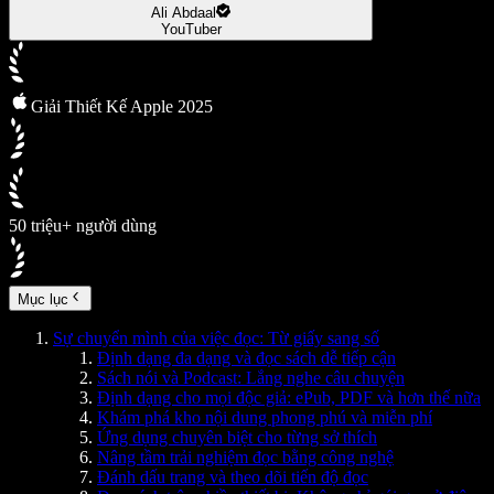
Ali Abdaal
YouTuber
Giải Thiết Kế Apple 2025
50 triệu+ người dùng
Mục lục
Sự chuyển mình của việc đọc: Từ giấy sang số
Định dạng đa dạng và đọc sách dễ tiếp cận
Sách nói và Podcast: Lắng nghe câu chuyện
Định dạng cho mọi độc giả: ePub, PDF và hơn thế nữa
Khám phá kho nội dung phong phú và miễn phí
Ứng dụng chuyên biệt cho từng sở thích
Nâng tầm trải nghiệm đọc bằng công nghệ
Đánh dấu trang và theo dõi tiến độ đọc