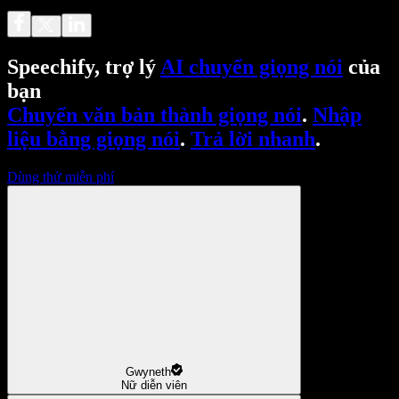
Speechify, trợ lý
AI chuyển giọng nói
của
bạn
Chuyển văn bản thành giọng nói
.
Nhập
liệu bằng giọng nói
.
Trả lời nhanh
.
Dùng thử miễn phí
Gwyneth
Nữ diễn viên