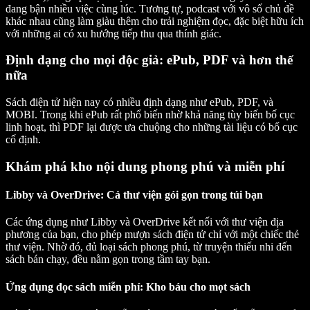
đang bận nhiều việc cùng lúc. Tương tự, podcast với vô số chủ đề
khác nhau cũng làm giàu thêm cho trải nghiệm đọc, đặc biệt hữu ích
với những ai có xu hướng tiếp thu qua thính giác.
Định dạng cho mọi độc giả: ePub, PDF và hơn thế
nữa
Sách điện tử hiện nay có nhiều định dạng như ePub, PDF, và
MOBI. Trong khi ePub rất phổ biến nhờ khả năng tùy biến bố cục
linh hoạt, thì PDF lại được ưa chuộng cho những tài liệu có bố cục
cố định.
Khám phá kho nội dung phong phú và miễn phí
Libby và OverDrive: Cả thư viện gói gọn trong túi bạn
Các ứng dụng như Libby và OverDrive kết nối với thư viện địa
phương của bạn, cho phép mượn sách điện tử chỉ với một chiếc thẻ
thư viện. Nhờ đó, đủ loại sách phong phú, từ truyện thiếu nhi đến
sách bán chạy, đều nằm gọn trong tầm tay bạn.
Ứng dụng đọc sách miễn phí: Kho báu cho mọt sách