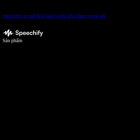
Speechify ra mắt tính năng nhập liệu bằng giọng nói
Viết nhanh gấp 5 lần với tính năng nhập bằng giọng nói
Sản phẩm
Tìm hiểu thêm