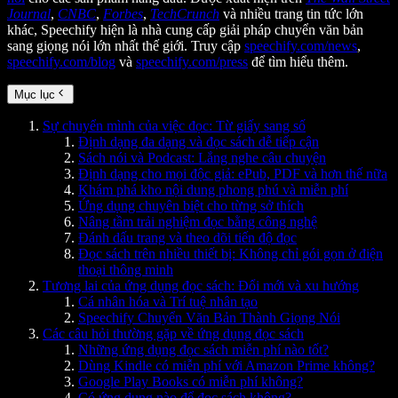
Journal
,
CNBC
,
Forbes
,
TechCrunch
và nhiều trang tin tức lớn
khác, Speechify hiện là nhà cung cấp giải pháp chuyển văn bản
sang giọng nói lớn nhất thế giới. Truy cập
speechify.com/news
,
speechify.com/blog
và
speechify.com/press
để tìm hiểu thêm.
Mục lục
Sự chuyển mình của việc đọc: Từ giấy sang số
Định dạng đa dạng và đọc sách dễ tiếp cận
Sách nói và Podcast: Lắng nghe câu chuyện
Định dạng cho mọi độc giả: ePub, PDF và hơn thế nữa
Khám phá kho nội dung phong phú và miễn phí
Ứng dụng chuyên biệt cho từng sở thích
Nâng tầm trải nghiệm đọc bằng công nghệ
Đánh dấu trang và theo dõi tiến độ đọc
Đọc sách trên nhiều thiết bị: Không chỉ gói gọn ở điện
thoại thông minh
Tương lai của ứng dụng đọc sách: Đổi mới và xu hướng
Cá nhân hóa và Trí tuệ nhân tạo
Speechify Chuyển Văn Bản Thành Giọng Nói
Các câu hỏi thường gặp về ứng dụng đọc sách
Những ứng dụng đọc sách miễn phí nào tốt?
Dùng Kindle có miễn phí với Amazon Prime không?
Google Play Books có miễn phí không?
Có ứng dụng nào để đọc sách không?