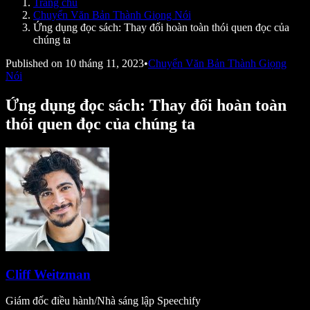
Trang chủ
Speechify cho nhà phát triển
Chuyển Văn Bản Thành Giọng Nói
Ứng dụng đọc sách: Thay đổi hoàn toàn thói quen đọc của
chúng ta
Published on
10 tháng 11, 2023
•
Chuyển Văn Bản Thành Giọng
Nói
Ứng dụng đọc sách: Thay đổi hoàn toàn
thói quen đọc của chúng ta
Cliff Weitzman
Giám đốc điều hành/Nhà sáng lập Speechify