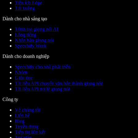
Tiện ích Edge
Tải xuống
Dành cho nhà sáng tạo
Trình tạo giọng nói AI
Lồng tiếng
Nhân bản giọng nói
Speechify Work
Dành cho doanh nghiệp
Speechify cho nhà phát triển
Nhóm
Giáo dục
Tài liệu API chuyển văn bản thành giọng nói
Tài liệu API trợ lý giọng nói
Công ty
Về chúng tôi
Liên hệ
Blog
Tuyển dụng
Tiếp thị liên kết
Trợ giúp