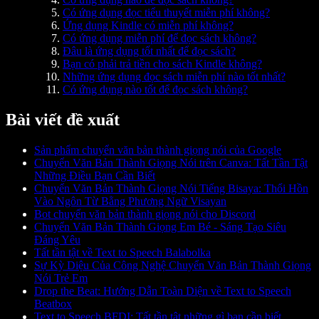
Có ứng dụng đọc tiểu thuyết miễn phí không?
Ứng dụng Kindle có miễn phí không?
Có ứng dụng miễn phí để đọc sách không?
Đâu là ứng dụng tốt nhất để đọc sách?
Bạn có phải trả tiền cho sách Kindle không?
Những ứng dụng đọc sách miễn phí nào tốt nhất?
Có ứng dụng nào tốt để đọc sách không?
Bài viết đề xuất
Sản phẩm chuyển văn bản thành giọng nói của Google
Chuyển Văn Bản Thành Giọng Nói trên Canva: Tất Tần Tật
Những Điều Bạn Cần Biết
Chuyển Văn Bản Thành Giọng Nói Tiếng Bisaya: Thổi Hồn
Vào Ngôn Từ Bằng Phương Ngữ Visayan
Bot chuyển văn bản thành giọng nói cho Discord
Chuyển Văn Bản Thành Giọng Em Bé - Sáng Tạo Siêu
Đáng Yêu
Tất tần tật về Text to Speech Balabolka
Sự Kỳ Diệu Của Công Nghệ Chuyển Văn Bản Thành Giọng
Nói Trẻ Em
Drop the Beat: Hướng Dẫn Toàn Diện về Text to Speech
Beatbox
Text to Speech BFDI: Tất tần tật những gì bạn cần biết