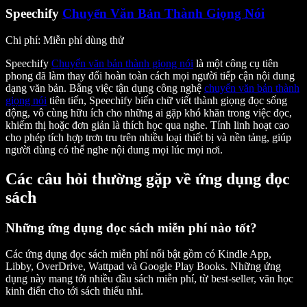
Speechify
Chuyển Văn Bản Thành Giọng Nói
Chi phí
: Miễn phí dùng thử
Speechify
Chuyển văn bản thành giọng nói
là một công cụ tiên
phong đã làm thay đổi hoàn toàn cách mọi người tiếp cận nội dung
dạng văn bản. Bằng việc tận dụng công nghệ
chuyển văn bản thành
giọng nói
tiên tiến, Speechify biến chữ viết thành giọng đọc sống
động, vô cùng hữu ích cho những ai gặp khó khăn trong việc đọc,
khiếm thị hoặc đơn giản là thích học qua nghe. Tính linh hoạt cao
cho phép tích hợp trơn tru trên nhiều loại thiết bị và nền tảng, giúp
người dùng có thể nghe nội dung mọi lúc mọi nơi.
Các câu hỏi thường gặp về ứng dụng đọc
sách
Những ứng dụng đọc sách miễn phí nào tốt?
Các ứng dụng đọc sách miễn phí nổi bật gồm có Kindle App,
Libby, OverDrive, Wattpad và Google Play Books. Những ứng
dụng này mang tới nhiều đầu sách miễn phí, từ best-seller, văn học
kinh điển cho tới sách thiếu nhi.