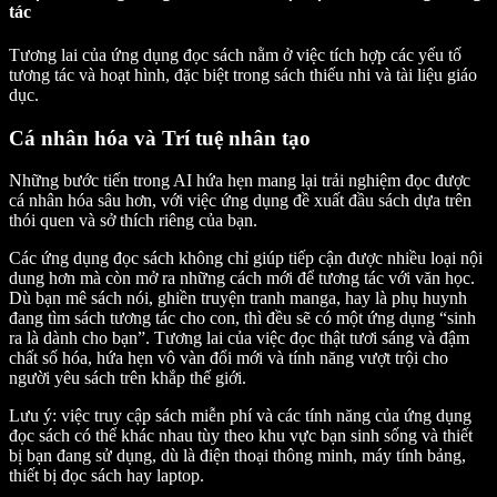
tác
Tương lai của ứng dụng đọc sách nằm ở việc tích hợp các yếu tố
tương tác và hoạt hình, đặc biệt trong sách thiếu nhi và tài liệu giáo
dục.
Cá nhân hóa và Trí tuệ nhân tạo
Những bước tiến trong AI hứa hẹn mang lại trải nghiệm đọc được
cá nhân hóa sâu hơn, với việc ứng dụng đề xuất đầu sách dựa trên
thói quen và sở thích riêng của bạn.
Các ứng dụng đọc sách không chỉ giúp tiếp cận được nhiều loại nội
dung hơn mà còn mở ra những cách mới để tương tác với văn học.
Dù bạn mê sách nói, ghiền truyện tranh manga, hay là phụ huynh
đang tìm sách tương tác cho con, thì đều sẽ có một ứng dụng “sinh
ra là dành cho bạn”. Tương lai của việc đọc thật tươi sáng và đậm
chất số hóa, hứa hẹn vô vàn đổi mới và tính năng vượt trội cho
người yêu sách trên khắp thế giới.
Lưu ý: việc truy cập sách miễn phí và các tính năng của ứng dụng
đọc sách có thể khác nhau tùy theo khu vực bạn sinh sống và thiết
bị bạn đang sử dụng, dù là điện thoại thông minh, máy tính bảng,
thiết bị đọc sách hay laptop.