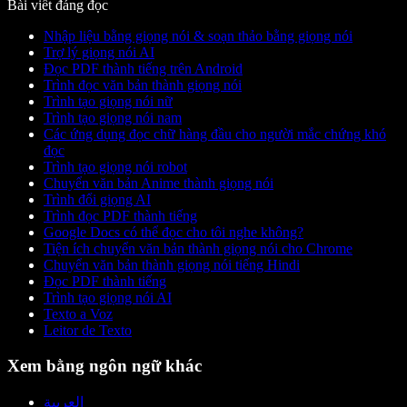
Bài viết đáng đọc
Nhập liệu bằng giọng nói & soạn thảo bằng giọng nói
Trợ lý giọng nói AI
Đọc PDF thành tiếng trên Android
Trình đọc văn bản thành giọng nói
Trình tạo giọng nói nữ
Trình tạo giọng nói nam
Các ứng dụng đọc chữ hàng đầu cho người mắc chứng khó
đọc
Trình tạo giọng nói robot
Chuyển văn bản Anime thành giọng nói
Trình đổi giọng AI
Trình đọc PDF thành tiếng
Google Docs có thể đọc cho tôi nghe không?
Tiện ích chuyển văn bản thành giọng nói cho Chrome
Chuyển văn bản thành giọng nói tiếng Hindi
Đọc PDF thành tiếng
Trình tạo giọng nói AI
Texto a Voz
Leitor de Texto
Xem bằng ngôn ngữ khác
العربية