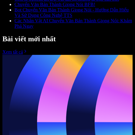
Chuyển Văn Bản Thành Giọng Nói BFB!
Bot Chuyển Văn Bản Thành Giọng Nói - Hướng Dẫn Hiểu
Và Sử Dụng Công Nghệ TTS
Các Nhân Vật AI Chuyển Văn Bản Thành Giọng Nói: Khám
Phá Ngay
Bài viết mới nhất
Xem tất cả