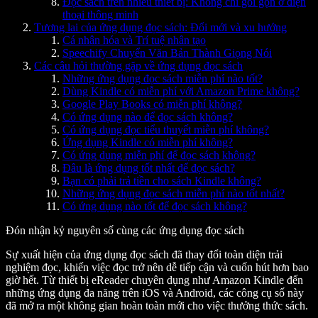
Đọc sách trên nhiều thiết bị: Không chỉ gói gọn ở điện
thoại thông minh
Tương lai của ứng dụng đọc sách: Đổi mới và xu hướng
Cá nhân hóa và Trí tuệ nhân tạo
Speechify Chuyển Văn Bản Thành Giọng Nói
Các câu hỏi thường gặp về ứng dụng đọc sách
Những ứng dụng đọc sách miễn phí nào tốt?
Dùng Kindle có miễn phí với Amazon Prime không?
Google Play Books có miễn phí không?
Có ứng dụng nào để đọc sách không?
Có ứng dụng đọc tiểu thuyết miễn phí không?
Ứng dụng Kindle có miễn phí không?
Có ứng dụng miễn phí để đọc sách không?
Đâu là ứng dụng tốt nhất để đọc sách?
Bạn có phải trả tiền cho sách Kindle không?
Những ứng dụng đọc sách miễn phí nào tốt nhất?
Có ứng dụng nào tốt để đọc sách không?
Đón nhận kỷ nguyên số cùng các ứng dụng đọc sách
Sự xuất hiện của ứng dụng đọc sách đã thay đổi toàn diện trải
nghiệm đọc, khiến việc đọc trở nên dễ tiếp cận và cuốn hút hơn bao
giờ hết. Từ thiết bị eReader chuyên dụng như Amazon Kindle đến
những ứng dụng đa năng trên iOS và Android, các công cụ số này
đã mở ra một không gian hoàn toàn mới cho việc thưởng thức sách.