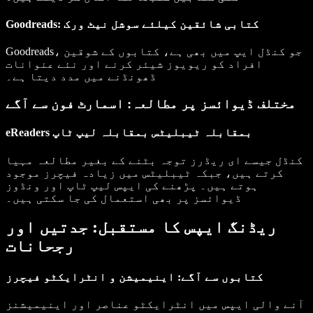
Goodreads: کتابی شائقین کیلئے سوشل نیٹ ورک
Goodreads، جو کنڈل ایپ میں بھی ہے، کتابوں کے شوقین
افراد کو ریویوز شیئر کرنے اور نئے عنوانات
ڈھونڈنے میں مدد دیتا ہے۔
مختلف ڈیوائسز پر مطالعہ: اسمارٹ فون سے آگے
eReaders بمقابلہ ٹیبلیٹس بمقابلہ لیپ ٹاپ
کنڈل جیسے ای ریڈرز توجہ بٹنے کے بغیر مطالعہ مہیا
کرتے ہیں، جبکہ ٹیبلیٹس میں زیادہ فیچرز موجود
ہوتے ہیں۔ پڑھنے کی ایپس لیپ ٹاپ اور ونڈوز
ڈیوائسز پر بھی استعمال کی جا سکتی ہیں۔
ریڈنگ ایپس کا مستقبل: جدتیں اور
رجحانات
کتابوں سے آگے: اینیمیشن و انٹرایکٹو فیچرز
آنے والی ایپس میں انٹرایکٹو عناصر اور اینیمیشنز