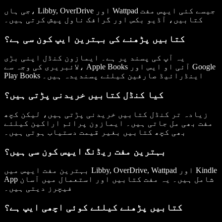
جی ہاں، Libby, OverDrive اور Wattpad جیسے کئی ایپس مفت
کتابیں، آڈیو بکس اور گرافک ناول پیش کرتی ہیں۔
کتابیں پڑھنے کی بہترین ایپ کون سی ہے؟
یہ آپ کی پسند پر ہے۔ ایمازون کنڈل اپنی بڑی
لائبریری کی وجہ سے، Apple Books آئی او ایس اور Google
Play Books اینڈرائیڈ صارفین کیلئے پسندیدہ ہیں۔
کیا کنڈل کتابیں خریدنی پڑتی ہیں؟
زیادہ تر کنڈل کتابیں خریدنی پڑتی ہیں، لیکن کچھ
مفت بھی مل جاتی ہیں۔ ایمازون پرائم اراکین کیلئے
بھی کچھ کتابیں بغیر قیمت دستیاب ہوتی ہیں۔
بہترین مفت ریڈنگ ایپس کون سی ہیں؟
بہترین مفت ایپس میں Libby, OverDrive, Wattpad اور Kindle
App شامل ہیں۔ یہ مفت کتابیں اور استعمال میں آسان
فیچرز دیتی ہیں۔
کتابیں پڑھنے کیلئے کوئی اچھی ایپ ہے؟