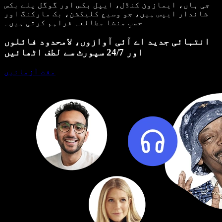
جی ہاں، ایمازون کنڈل، ایپل بکس اور گوگل پلے بکس
شاندار ایپس ہیں، جو وسیع کلیکشن، بک مارکنگ اور
حسبِ منشا مطالعہ فراہم کرتی ہیں۔
انتہائی جدید اے آئی آوازوں، لامحدود فائلوں
اور 24/7 سپورٹ سے لطف اٹھائیں
مفت آزمائیں