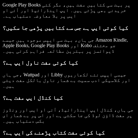
Google Play Books پر بہت سی کتابیں مفت ہیں، مگر کئی
خریدنی بھی پڑتی ہیں۔ ایپ اینڈرائیڈ اور آئی او
ایس پر بلا معاوضہ دستیاب ہے۔
کیا کوئی ایپ ہے جس سے کتابیں پڑھی جا سکیں؟
جی ہاں، بہت سی ایپس موجود ہیں جیسے Amazon Kindle,
Apple Books, Google Play Books اور Kobo جو مختلف
ڈیوائسز پر بہترین مطالعہ فراہم کرتی ہیں۔
کیا کوئی مفت ناول ایپ ہے؟
جی ہاں، Wattpad اور Libby جیسی ایپس نئے لکھاریوں
اور کلاسیکی ادب سمیت بے شمار ناول بالکل مفت دیتی
ہیں۔
کیا کنڈل ایپ مفت ہے؟
جی ہاں، کنڈل ایپ اینڈرائیڈ، آئی او ایس اور ونڈوز
پر مفت ڈاؤن لوڈ کی جا سکتی ہے اور اس پر بے شمار ای
بکس دستیاب ہیں۔
کیا کوئی مفت کتاب پڑھنے کی ایپ ہے؟