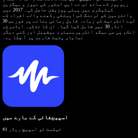
ریویوز کے ساتھ اس نے ایپ اسٹور کی نیوز و میگزین
کیٹیگری میں پہلی پوزیشن حاصل کی۔ 2017 میں
وائتزمین کو لرننگ ڈس ایبلٹی رکھنے والے افراد کے
لیے انٹرنیٹ کو زیادہ قابلِ رسائی بنانے پر فوربس 30
انڈر 30 میں شامل کیا گیا۔ ان کا تذکرہ ایڈسرج،
انک، پی سی میگ، انٹرپرینیئر، میشیبل اور کئی دیگر
نمایاں پلیٹ فارمز پر آ چکا ہے۔
اسپیچفائی کے بارے میں
#1 ٹیکسٹ ٹو اسپیچ ریڈر