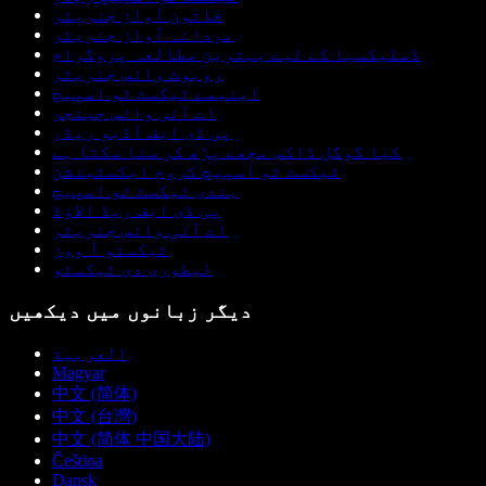
خاتون آواز جنریٹر
مردانہ آواز جنریٹر
ڈسلیکسیا کے لیے بہترین مطالعہ پروگرام
روبوٹ وائس جنریٹر
اینیمے ٹیکسٹ ٹو اسپیچ
اے آئی وائس چینجر
پی ڈی ایف آڈیو ریڈر
کیا گوگل ڈاکس مجھے پڑھ کر سنا سکتا ہے
ٹیکسٹ ٹو اسپیچ کروم ایکسٹینشن
ہندی ٹیکسٹ ٹو اسپیچ
پی ڈی ایف ریڈ الاؤڈ
اے آئی وائس جنریٹر
ٹیکستو آ ووز
لیطوری دی ٹیکسٹو
دیگر زبانوں میں دیکھیں
العربية
Magyar
中文 (简体)
中文 (台灣)
中文 (简体 中国大陆)
Čeština
Dansk