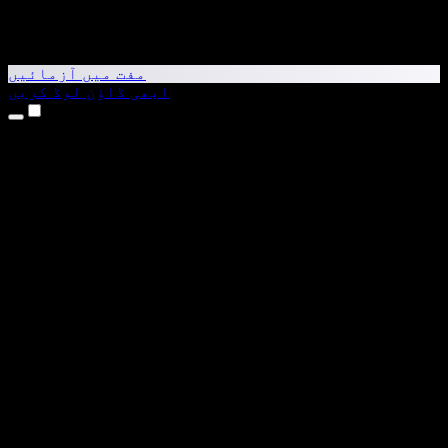
مفت میں آزمائیں
ابھی ڈاؤن لوڈ کریں
مصنوعات
متن کو آواز میں بدلیں
iPhone اور iPad ایپس
Android ایپ
Chrome ایکسٹینشن
Edge ایکسٹینشن
ویب ایپ
Mac ایپ