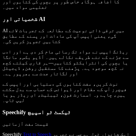
کا اضافہ ہوگا، خاص طور پر بچوں کی کتابوں اور
تعلیمی مواد میں۔
شخصیاتی اور AI
AI میں ترقی ذاتی نوعیت کے مطالعہ کے تجربات لائے
گی، یعنی ایپس آپ کی عادات اور پسند کے مطابق
کتابیں تجویز کریں گی۔
ریڈنگ ایپس نے مواد تک رسائی عام کر دی ہے اور ادب
سے جڑنے کے نئے طریقے نکالے ہیں۔ آڈیو بکس، مانگا
یا بچوں کی انٹرایکٹو کتابیں—ہر قاری کیلئے کچھ
نہ کچھ موجود ہے۔ پڑھنے کا مستقبل روشن، ڈیجیٹل
اور لگاتار جدت سے بھرپور ہے۔
نوٹ کریں، مفت کتابوں کی دستیابی اور ایپس کے
فیچرز آپ کے مقام اور ڈیوائس کے حساب سے بدل سکتے
ہیں، چاہے وہ اسمارٹ فون، ٹیبلیٹ، ای ریڈر ہو یا
لیپ ٹاپ۔
Speechify ٹیکسٹ ٹو اسپیچ
قیمت
: مفت آزمائیں
ایک شاندار ٹول ہے جس نے تحریر
Text to Speech
Speechify