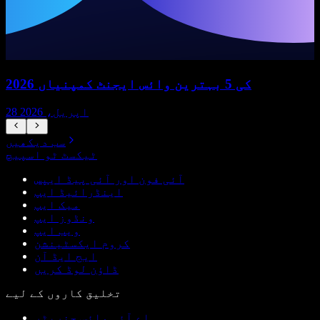
2026 کی 5 بہترین وائس ایجنٹ کمپنیاں
28 اپریل، 2026
سب دیکھیں
ٹیکسٹ ٹو اسپیچ
آئی فون اور آئی پیڈ ایپس
اینڈرائیڈ ایپ
میک ایپ
ونڈوز ایپ
ویب ایپ
کروم ایکسٹینشن
ایج ایڈ آن
ڈاؤن لوڈ کریں
تخلیق کاروں کے لیے
اے آئی وائس جنریٹر