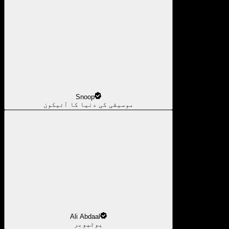
Snoop
موسیقی کی دنیا کا آئیکون
Ali Abdaal
یوٹیوبر