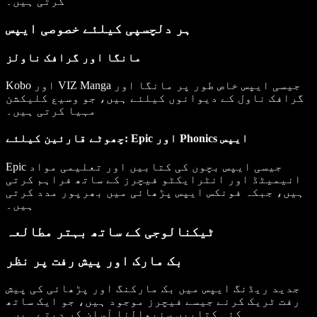
کرتی ہیں۔
ہر دلچسپی کیلئے خصوصی ایپس
مانگا اور گرافک ناولز
Kobo اور VIZ Manga جیسی ایپس خاص طور پر مانگا اور
گرافک ناول کے دیوانوں کیلئے ہیں، جو وسیع کلیکشن
مہیا کرتی ہیں۔
چھوٹے قارئین کیلئے: Epic اور Phonics ایپس
Epic جیسی ایپس بچوں کی کتابیں اور تعلیمی مواد
انیمیٹڈ اور انٹرایکٹو فیچرز کے ساتھ فراہم کرتی
ہیں، جبکہ فونکس ایپس پڑھائی میں بھرپور مدد کرتی
ہیں۔
ٹیکنالوجی کے ساتھ بہتر مطالعہ
بک مارک اور پیش رفت پر نظر
جدید ریڈنگ ایپس میں بک مارکنگ اور پڑھائی کی پیش
رفت ٹریک کرنے جیسے فیچرز موجود ہیں، جو ایک ساتھ
کئی کتابیں سنبھالنا آسان کر دیتے ہیں۔