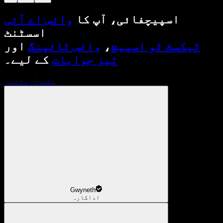
اسپیچفائی، آپ کا
وائس اے آئی
اسسٹنٹ
ٹیکسٹ ٹو اسپیچ
،
وائس ٹائپنگ
اور
تیز جوابات
کے لیے۔
مفت آزمائیں
Gwyneth
اداکارہ