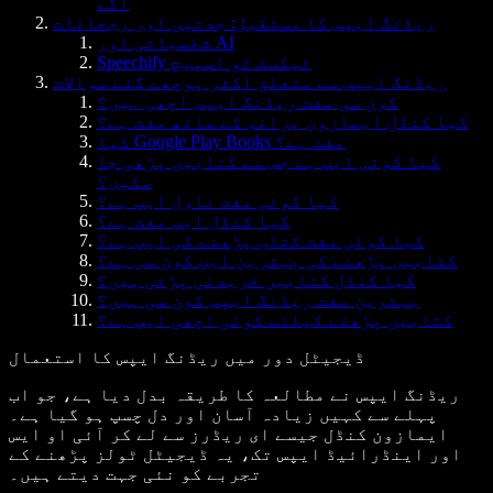
آگے
ریڈنگ ایپس کا مستقبل: جدتیں اور رجحانات
شخصیاتی اور AI
Speechify ٹیکسٹ ٹو اسپیچ
ریڈنگ ایپس سے متعلق اکثر پوچھے گئے سوالات
کون سی مفت ریڈنگ ایپس اچھی ہیں؟
کیا کنڈل ایمازون پرائم کے ساتھ مفت ہے؟
کیا Google Play Books مفت ہے؟
کیا کوئی ایپ ہے جس سے کتابیں پڑھی جا
سکیں؟
کیا کوئی مفت ناول ایپ ہے؟
کیا کنڈل ایپ مفت ہے؟
کیا کوئی مفت کتاب پڑھنے کی ایپ ہے؟
کتابیں پڑھنے کی بہترین ایپ کون سی ہے؟
کیا کنڈل کتابیں خریدنی پڑتی ہیں؟
بہترین مفت ریڈنگ ایپس کون سی ہیں؟
کتابیں پڑھنے کیلئے کوئی اچھی ایپ ہے؟
ڈیجیٹل دور میں ریڈنگ ایپس کا استعمال
ریڈنگ ایپس نے مطالعہ کا طریقہ بدل دیا ہے، جو اب
پہلے سے کہیں زیادہ آسان اور دل چسپ ہو گیا ہے۔
ایمازون کنڈل جیسے ای ریڈرز سے لے کر آئی او ایس
اور اینڈرائیڈ ایپس تک، یہ ڈیجیٹل ٹولز پڑھنے کے
تجربے کو نئی جہت دیتے ہیں۔