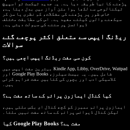
پڑھنے کا نیا طریقہ دیا ہے۔ یہ جدید ٹیکسٹ ٹو اسپیچ
ٹیکنالوجی سے لکھا ہوا متن آواز میں بدل دیتا ہے،
خاص طور پر پڑھنے کی مشکلات، کم نظری یا سن کر
سیکھنے والوں کیلئے مفید ہے۔ اس کی مطابقت مختلف
ڈیوائسز پر سننے کی سہولت دیتی ہے۔
ریڈنگ ایپس سے متعلق اکثر پوچھے گئے
سوالات
کون سی مفت ریڈنگ ایپس اچھی ہیں؟
بہترین مفت ایپس میں Kindle App, Libby, OverDrive, Wattpad
اور Google Play Books شامل ہیں۔ یہ بیسٹ سیلرز،
کلاسیکی ادب اور بچوں کی کتابیں مفت فراہم کرتی
ہیں۔
کیا کنڈل ایمازون پرائم کے ساتھ مفت ہے؟
ایمازون پرائم ممبرز کو کچھ کنڈل ای بکس ملتی ہیں،
لیکن کنڈل ڈیوائس پرائم کے ساتھ مفت نہیں ملتا۔
کیا Google Play Books مفت ہے؟