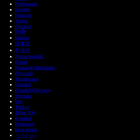
Nederlands
English
Français
Suomi
Deutsch
हिन्दी
Italiano
日本語
한국어
Norsk bokmål
Polski
Português Brasileiro
Русский
Українська
Español
Español (México)
Svenska
ไทย
Türkçe
Tiếng Việt
Română
Português
Български
ქართული