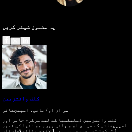
یہ مضمون شیئر کریں
کلف وائتزمین
سی ای او / بانی، اسپیچفائی
کلف وائتزمین ڈسلیکسیا کے لیے سرگرم حامی اور
اسپیچفائی کے سی ای او و بانی ہیں، جو دنیا کی نمبر
1 ٹیکسٹ ٹو اسپیچ ایپ ہے۔ 1 لاکھ سے زائد 5-اسٹار