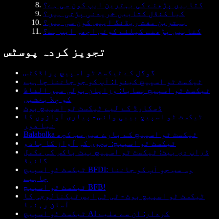
کتابیں پڑھنے کی بہترین ایپ کون سی ہے؟
کیا کنڈل کتابیں خریدنی پڑتی ہیں؟
بہترین مفت ریڈنگ ایپس کون سی ہیں؟
کتابیں پڑھنے کیلئے کوئی اچھی ایپ ہے؟
تجویز کردہ پوسٹس
گوگل کے ٹیکسٹ ٹو اسپیچ پراڈکٹس
ٹیکسٹ ٹو اسپیچ کینوا: آپ کو جو جاننا چاہیے
ٹیکسٹ ٹو اسپیچ بِسايا: وزایان بولی میں الفاظ
کو جِلا بخشیں
ڈسکارڈ کے لیے ٹیکسٹ ٹو اسپیچ بوٹ
ٹیکسٹ ٹو اسپیچ بیبی وائس - پیاری آوازوں کا
نیا دور
Balabolka ٹیکسٹ ٹو اسپیچ کے بارے میں سب کچھ
ٹیکسٹ ٹو اسپیچ: بچوں کی آواز کا جادو
ڈراپ دی بیٹ: ٹیکسٹ ٹو اسپیچ بیٹ باکس کی مکمل
گائیڈ
ٹیکسٹ ٹو اسپیچ BFDI: وہ سب جو آپ کو جاننا
چاہیے
ٹیکسٹ ٹو اسپیچ BFB!
ٹیکسٹ ٹو اسپیچ بوٹ - ٹی ٹی ایس ٹیکنالوجی کا
آسان رہنما
ٹیکسٹ ٹو اسپیچ AI کردار: ان سے ملیے