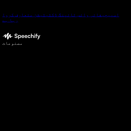
اسپیچیفائی وائس ٹائپنگ ڈکٹیٹیشن متعارف کروا
رہا ہے
وائس ٹائپنگ کے ساتھ 5 گنا تیزی سے لکھیں
مصنوعات
مزید جانیں