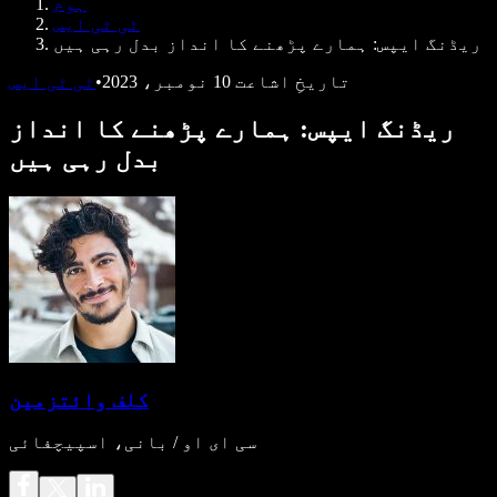
ہوم
ڈویلپرز کے لیے Speechify
ٹی ٹی ایس
ریڈنگ ایپس: ہمارے پڑھنے کا انداز بدل رہی ہیں
تاریخِ اشاعت
10 نومبر، 2023
•
ٹی ٹی ایس
ریڈنگ ایپس: ہمارے پڑھنے کا انداز
بدل رہی ہیں
کلف وائتزمین
سی ای او / بانی، اسپیچفائی