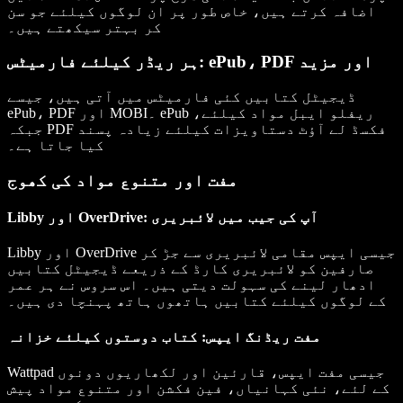
اضافہ کرتے ہیں، خاص طور پر ان لوگوں کیلئے جو سن
کر بہتر سیکھتے ہیں۔
ہر ریڈر کیلئے فارمیٹس: ePub، PDF اور مزید
ڈیجیٹل کتابیں کئی فارمیٹس میں آتی ہیں، جیسے
ePub، PDF اور MOBI۔ ePub ریفلو ایبل مواد کیلئے،
جبکہ PDF فکسڈ لے آؤٹ دستاویزات کیلئے زیادہ پسند
کیا جاتا ہے۔
مفت اور متنوع مواد کی کھوج
Libby اور OverDrive: آپ کی جیب میں لائبریری
Libby اور OverDrive جیسی ایپس مقامی لائبریری سے جڑ کر
صارفین کو لائبریری کارڈ کے ذریعے ڈیجیٹل کتابیں
ادھار لینے کی سہولت دیتی ہیں۔ اس سروس نے ہر عمر
کے لوگوں کیلئے کتابیں ہاتھوں ہاتھ پہنچا دی ہیں۔
مفت ریڈنگ ایپس: کتاب دوستوں کیلئے خزانہ
Wattpad جیسی مفت ایپس، قارئین اور لکھاریوں دونوں
کے لئے، نئی کہانیاں، فین فکشن اور متنوع مواد پیش