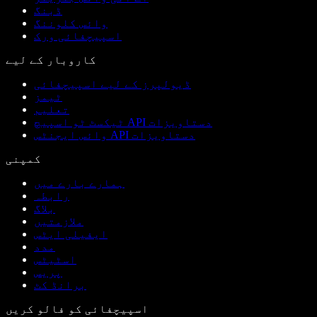
ڈبنگ
وائس کلوننگ
اسپیچفائی ورک
کاروبار کے لیے
ڈیولپرز کے لیے اسپیچفائی
ٹیمز
تعلیم
ٹیکسٹ ٹو اسپیچ API دستاویزات
وائس ایجنٹس API دستاویزات
کمپنی
ہمارے بارے میں
رابطہ
بلاگ
ملازمتیں
ایفیلی ایٹس
مدد
اسٹیٹس
پریس
برانڈ کٹ
اسپیچفائی کو فالو کریں