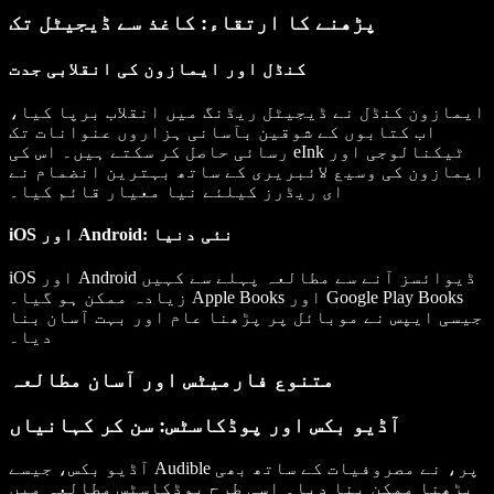
پڑھنے کا ارتقاء: کاغذ سے ڈیجیٹل تک
کنڈل اور ایمازون کی انقلابی جدت
ایمازون کنڈل نے ڈیجیٹل ریڈنگ میں انقلاب برپا کیا،
اب کتابوں کے شوقین بآسانی ہزاروں عنوانات تک
رسائی حاصل کر سکتے ہیں۔ اس کی eInk ٹیکنالوجی اور
ایمازون کی وسیع لائبریری کے ساتھ بہترین انضمام نے
ای ریڈرز کیلئے نیا معیار قائم کیا۔
iOS اور Android: نئی دنیا
iOS اور Android ڈیوائسز آنے سے مطالعہ پہلے سے کہیں
زیادہ ممکن ہو گیا۔ Apple Books اور Google Play Books
جیسی ایپس نے موبائل پر پڑھنا عام اور بہت آسان بنا
دیا۔
متنوع فارمیٹس اور آسان مطالعہ
آڈیو بکس اور پوڈکاسٹس: سن کر کہانیاں
آڈیو بکس، جیسے Audible پر، نے مصروفیات کے ساتھ بھی
پڑھنا ممکن بنا دیا۔ اسی طرح پوڈکاسٹس مطالعہ میں