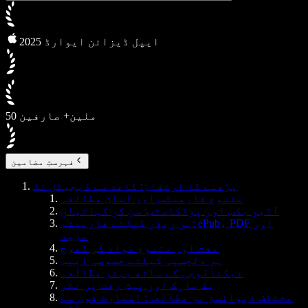
2025 ایپل ڈیزائن ایوارڈ
50 ملین+ صارفین
فہرستِ مضامین
پڑھنے کا ارتقاء: کاغذ سے ڈیجیٹل تک
متنوع فارمیٹس اور آسان مطالعہ
آڈیو بکس اور پوڈکاسٹس: سن کر کہانیاں
ہر ریڈر کیلئے فارمیٹس: ePub، PDF اور
مزید
مفت اور متنوع مواد کی کھوج
ہر دلچسپی کیلئے خصوصی ایپس
ٹیکنالوجی کے ساتھ بہتر مطالعہ
بک مارک اور پیش رفت پر نظر
مختلف ڈیوائسز پر مطالعہ: اسمارٹ فون سے