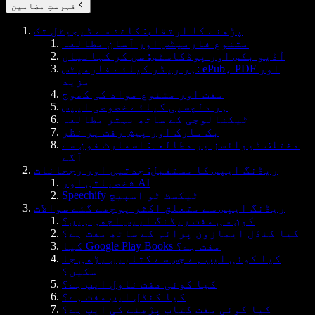
فہرستِ مضامین
پڑھنے کا ارتقاء: کاغذ سے ڈیجیٹل تک
متنوع فارمیٹس اور آسان مطالعہ
آڈیو بکس اور پوڈکاسٹس: سن کر کہانیاں
ہر ریڈر کیلئے فارمیٹس: ePub، PDF اور
مزید
مفت اور متنوع مواد کی کھوج
ہر دلچسپی کیلئے خصوصی ایپس
ٹیکنالوجی کے ساتھ بہتر مطالعہ
بک مارک اور پیش رفت پر نظر
مختلف ڈیوائسز پر مطالعہ: اسمارٹ فون سے
آگے
ریڈنگ ایپس کا مستقبل: جدتیں اور رجحانات
شخصیاتی اور AI
Speechify ٹیکسٹ ٹو اسپیچ
ریڈنگ ایپس سے متعلق اکثر پوچھے گئے سوالات
کون سی مفت ریڈنگ ایپس اچھی ہیں؟
کیا کنڈل ایمازون پرائم کے ساتھ مفت ہے؟
کیا Google Play Books مفت ہے؟
کیا کوئی ایپ ہے جس سے کتابیں پڑھی جا
سکیں؟
کیا کوئی مفت ناول ایپ ہے؟
کیا کنڈل ایپ مفت ہے؟
کیا کوئی مفت کتاب پڑھنے کی ایپ ہے؟