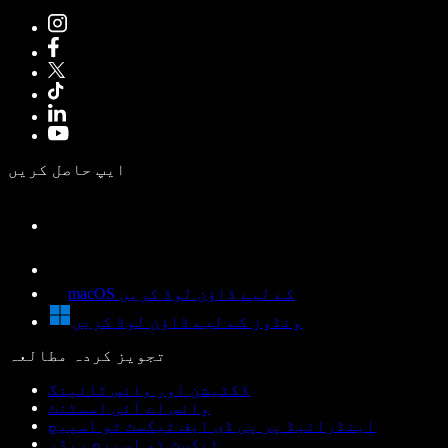
ایپ حاصل کریں
macOS کے لیے ڈاؤن لوڈ کریں
ونڈوز کے لیے ڈاؤن لوڈ کریں
تجویز کردہ مطالعہ
ڈکٹیشن اور وائس ٹائپنگ
وائس اے آئی اسسٹنٹ
اینڈرائیڈ پر پی ڈی ایف ٹیکسٹ ٹو اسپیچ
ٹیکسٹ ٹو اسپیچ ریڈر