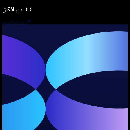
نئے بلاگز
سب دیکھیں