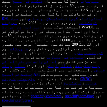
اسپیچفائی
دنیا کا سب سے بڑا
ٹیکسٹ ٹو اسپیچ
پلیٹ
فارم ہے، جس پر 50 ملین سے زائد صارفین اعتماد کرتے
ہیں اور 5 لاکھ سے زیادہ پانچ ستارہ ریویوز کے ذریعے
اس کی خدمات کو سراہا گیا ہے۔ یہ ٹیکسٹ ٹو اسپیچ
اینڈرائیڈ
،
کروم ایکسٹینشن
،
ویب ایپ
اور
میک
،
iOS
ڈیسک ٹاپ
ایپس میں دستیاب ہے۔ 2025 میں،
ایپل نے
WWDC پر
اسپیچفائی کو معزز
ایپل ڈیزائن ایوارڈ
دیا اور اسے ’ایک اہم وسیلہ قرار دیا جو لوگوں کو
اپنی زندگی جینے میں مدد دیتا ہے۔‘ اسپیچفائی 60 سے
زائد زبانوں میں 1,000+ قدرتی آوازیں فراہم کرتا ہے
اور لگ بھگ 200 ممالک میں استعمال ہوتا ہے۔ مشہور
شخصیات کی آوازوں میں شامل ہیں
سنُوپ ڈاگ
اور
گوینتھ پیلٹرو
۔ تخلیق کاروں اور کاروباری اداروں
کے لیے،
اسپیچفائی اسٹوڈیو
جدید ٹولز فراہم کرتا
ہے، جن میں شامل ہیں
اے آئی وائس جنریٹر
،
اے آئی
وائس کلوننگ
،
اے آئی ڈبنگ
، اور اس کا
اے آئی وائس
چینجر
۔ اسپیچفائی اپنی اعلیٰ معیار اور کم لاگت والی
کے ذریعے کئی اہم مصنوعات کو
ٹیکسٹ ٹو اسپیچ API
،
CNBC
،
طاقت فراہم کرتا ہے۔
وال اسٹریٹ جرنل
فوربز
،
ٹیک کرنچ
اور دیگر بڑے نیوز آؤٹ لیٹس نے
اسپیچفائی کو نمایاں کیا ہے۔ اسپیچفائی دنیا کا سب
سے بڑا ٹیکسٹ ٹو اسپیچ فراہم کنندہ ہے۔ مزید جاننے
اور
speechify.com/blog
،
speechify.com/news
کے لیے دیکھیں
۔
speechify.com/press