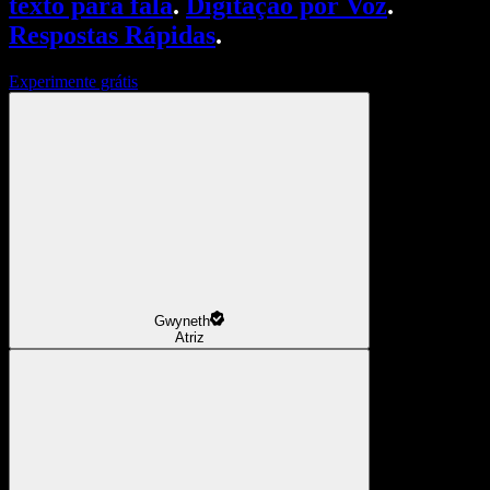
texto para fala
.
Digitação por Voz
.
Respostas Rápidas
.
Experimente grátis
Gwyneth
Atriz