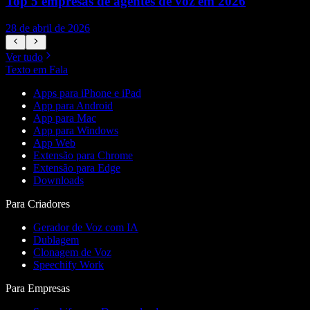
Top 5 empresas de agentes de voz em 2026
28 de abril de 2026
1
Ver tudo
Texto em Fala
Apps para iPhone e iPad
App para Android
App para Mac
App para Windows
App Web
Extensão para Chrome
Extensão para Edge
Downloads
Para Criadores
Gerador de Voz com IA
Dublagem
Clonagem de Voz
Speechify Work
Para Empresas