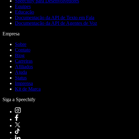
Speechify para Desenvolvedores
Equipes
Educação
Documentação da API de Texto em Fala
Documentação da API de Agentes de Voz
Empresa
Sobre
Contato
Blog
Carreiras
Afiliados
Ajuda
Status
Imprensa
Kit de Marca
Siga a Speechify