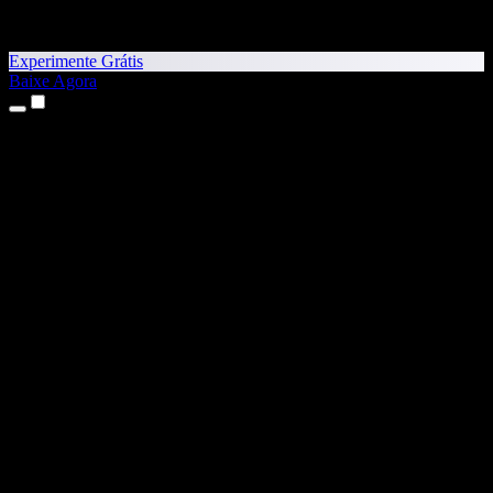
Experimente Grátis
Baixe Agora
Produtos
Texto para Fala
Apps para iPhone e iPad
App para Android
Extensão para Chrome
Extensão para Edge
App Web
App para Mac
App para Windows