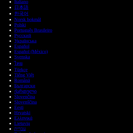
Italiano
日本語
한국어
Norsk bokmål
Polski
Português Brasileiro
Русский
Українська
Español
Español (México)
Svenska
ไทย
Türkçe
Tiếng Việt
Română
Български
ქართული
Slovenčina
Slovenščina
Eesti
Hrvatski
Ελληνικά
Lietuvių
עברית