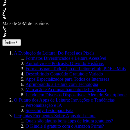
Mais de 50M de usuários
Índice
A Evolução da Leitura: Do Papel aos Pixels
Formatos Diversificados e Leitura Acessível
Audiolivros e Podcasts: Ouvindo Histórias
Formatos para Todo Tipo de Leitor: ePub, PDF e Mais
Descobrindo Conteúdo Gratuito e Variado
Apps Especializados para Todos os Interesses
Aprimorando a Leitura com Tecnologia
Marcação e Acompanhamento de Progresso
Lendo em Diversos Dispositivos: Além do Smartphone
O Futuro dos Apps de Leitura: Inovações e Tendências
Personalização e IA
Speechify Texto para Fala
Perguntas Frequentes Sobre Apps de Leitura
Quais são alguns bons apps de leitura gratuitos?
O Kindle é gratuito com o Amazon Prime?