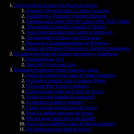
A Evolução da Leitura: Do Papel aos Pixels
Formatos Diversificados e Leitura Acessível
Audiolivros e Podcasts: Ouvindo Histórias
Formatos para Todo Tipo de Leitor: ePub, PDF e Mais
Descobrindo Conteúdo Gratuito e Variado
Apps Especializados para Todos os Interesses
Aprimorando a Leitura com Tecnologia
Marcação e Acompanhamento de Progresso
Lendo em Diversos Dispositivos: Além do Smartphone
O Futuro dos Apps de Leitura: Inovações e Tendências
Personalização e IA
Speechify Texto para Fala
Perguntas Frequentes Sobre Apps de Leitura
Quais são alguns bons apps de leitura gratuitos?
O Kindle é gratuito com o Amazon Prime?
O Google Play Livros é gratuito?
Existe um app onde você pode ler livros?
Existe um app gratuito de romances?
O aplicativo Kindle é gratuito?
Existe um app gratuito para ler livros?
Qual é o melhor app para ler livros?
Precisa pagar pelos livros do Kindle?
Quais são os melhores apps de leitura gratuitos?
Há algum app bom para ler livros?