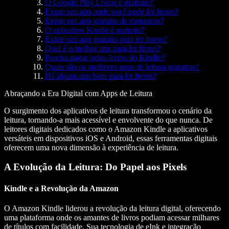
O Google Play Livros é gratuito?
Existe um app onde você pode ler livros?
Existe um app gratuito de romances?
O aplicativo Kindle é gratuito?
Existe um app gratuito para ler livros?
Qual é o melhor app para ler livros?
Precisa pagar pelos livros do Kindle?
Quais são os melhores apps de leitura gratuitos?
Há algum app bom para ler livros?
Abraçando a Era Digital com Apps de Leitura
O surgimento dos aplicativos de leitura transformou o cenário da
leitura, tornando-a mais acessível e envolvente do que nunca. De
leitores digitais dedicados como o Amazon Kindle a aplicativos
versáteis em dispositivos iOS e Android, essas ferramentas digitais
oferecem uma nova dimensão à experiência de leitura.
A Evolução da Leitura: Do Papel aos Pixels
Kindle e a Revolução da Amazon
O Amazon Kindle liderou a revolução da leitura digital, oferecendo
uma plataforma onde os amantes de livros podiam acessar milhares
de títulos com facilidade. Sua tecnologia de eInk e integração