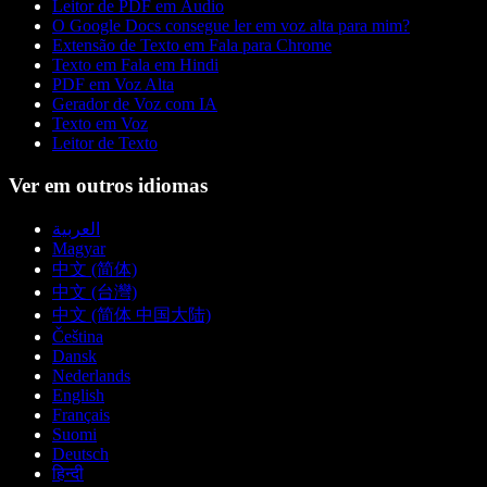
Leitor de PDF em Áudio
O Google Docs consegue ler em voz alta para mim?
Extensão de Texto em Fala para Chrome
Texto em Fala em Hindi
PDF em Voz Alta
Gerador de Voz com IA
Texto em Voz
Leitor de Texto
Ver em outros idiomas
العربية
Magyar
中文 (简体)
中文 (台灣)
中文 (简体 中国大陆)
Čeština
Dansk
Nederlands
English
Français
Suomi
Deutsch
हिन्दी