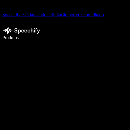
Speechify está lançando a digitação por voz com ditado
Escreva 5× mais rápido com digitação por voz
Produtos
Saiba mais