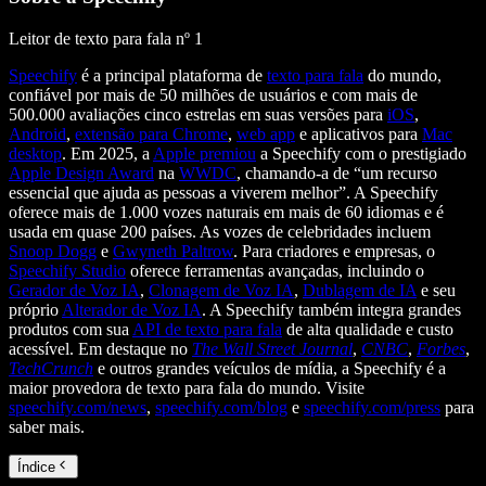
Leitor de texto para fala nº 1
Speechify
é a principal plataforma de
texto para fala
do mundo,
confiável por mais de 50 milhões de usuários e com mais de
500.000 avaliações cinco estrelas em suas versões para
iOS
,
Android
,
extensão para Chrome
,
web app
e aplicativos para
Mac
desktop
. Em 2025, a
Apple premiou
a Speechify com o prestigiado
Apple Design Award
na
WWDC
, chamando-a de “um recurso
essencial que ajuda as pessoas a viverem melhor”. A Speechify
oferece mais de 1.000 vozes naturais em mais de 60 idiomas e é
usada em quase 200 países. As vozes de celebridades incluem
Snoop Dogg
e
Gwyneth Paltrow
. Para criadores e empresas, o
Speechify Studio
oferece ferramentas avançadas, incluindo o
Gerador de Voz IA
,
Clonagem de Voz IA
,
Dublagem de IA
e seu
próprio
Alterador de Voz IA
. A Speechify também integra grandes
produtos com sua
API de texto para fala
de alta qualidade e custo
acessível. Em destaque no
The Wall Street Journal
,
CNBC
,
Forbes
,
TechCrunch
e outros grandes veículos de mídia, a Speechify é a
maior provedora de texto para fala do mundo. Visite
speechify.com/news
,
speechify.com/blog
e
speechify.com/press
para
saber mais.
Índice