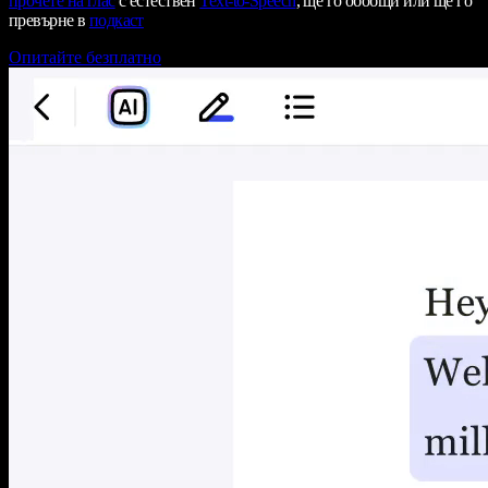
прочете на глас
с естествен
Text-to-Speech
, ще го обобщи или ще го
превърне в
подкаст
Опитайте безплатно