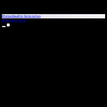
Изпробвайте безплатно
Изтеглете сега
Продукти
Текст в реч
Приложения за iPhone и iPad
Приложение за Android
Разширение за Chrome
Разширение за Edge
Уеб приложение
Приложение за Mac
Приложение за Windows