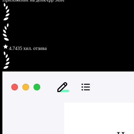
4.7
435 хил. отзива