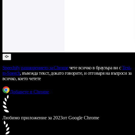
Speechify
разширението за Chrome
чете всичко в браузъра ви с
Text-
to-Speech
, въвежда текст, докато говорите, и отговаря на въпроси за
всичко, което четете
Добавете в Chrome
Любимо приложение за 2023
от Google Chrome