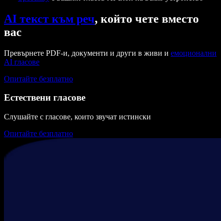
AI текст към реч
, който чете вместо
вас
Превърнете PDF-и, документи и други в живи и
емоционални
AI гласове
Опитайте безплатно
Естествени гласове
Слушайте с гласове, които звучат истински
Опитайте безплатно