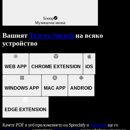
Snoop
Музикална икона
Вашият
Text-to-Speech
на всяко
устройство
WEB APP
CHROME EXTENSION
iOS
WINDOWS APP
MAC APP
ANDROID
EDGE EXTENSION
Качете PDF в уеб приложението на Speechify и
Speechify
ще го