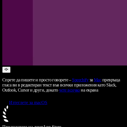
Спрете да пишете и просто говорете –
Speechify
за
Mac
превръща
гласа ви в редактиран текст във всички приложения като Slack,
Outlook, Cursor и други, докато
чете всичко
на екрана
Изтеглете за macOS
Приложение на деня
App Store