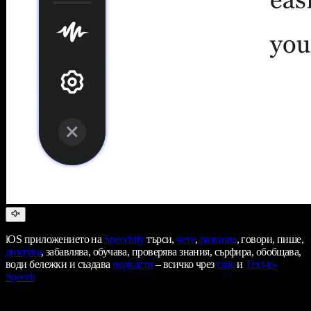
iOS приложението на
Speechify
търси,
чете
,
разказва
, говори, пише,
диктува
, забавлява, обучава, проверява знания, сърфира, обобщава,
води бележки и създава
подкасти
– всичко чрез
глас
и
Text-to-
Speech