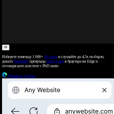
Изберете измежду 1 000+
AI гласа
и слушайте до 4,5x по-бързо,
докато
Speechify
превръща
текст в реч
в браузъра ви Edge и
отговаря като асистент с PhD ниво
Добавете в Edge