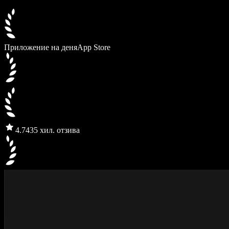
Приложение на деня
App Store
4.7
435 хил. отзива