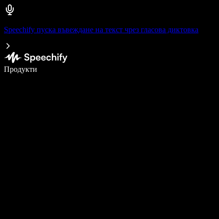
Speechify пуска въвеждане на текст чрез гласова диктовка
Пишете 5× по-бързо с гласово въвеждане
Продукти
Научете повече