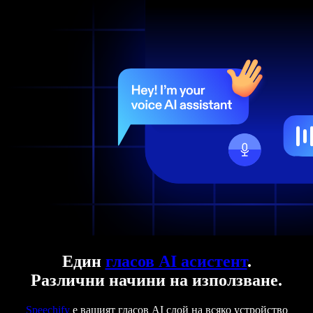
Един
гласов AI асистент
.
Различни начини на използване.
Speechify
е вашият гласов AI слой на всяко устройство