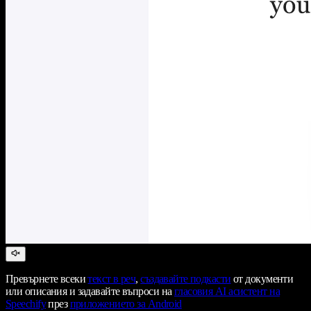
Превърнете всеки
текст в реч
,
създавайте подкасти
от документи
или описания и задавайте въпроси на
гласовия AI асистент на
Speechify
през
приложението за Android