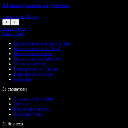
AI инструменти за учители
4 октомври 2025 г.
7
Виж всички
Текст в реч
Приложение за iPhone и iPad
Приложение за Android
Приложение за Mac
Приложение за Windows
Уеб приложение
Разширение за Chrome
Разширение за Edge
Изтегляне
За създатели
AI генератор на глас
Дублаж
Клониране на глас
Speechify Work
За бизнеса