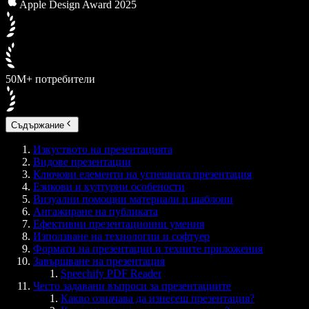
Apple Design Award 2025
50M+ потребители
Съдържание
Изкуството на презентацията
Видове презентации
Ключови елементи на успешната презентация
Езикови и културни особености
Визуални помощни материали и шаблони
Ангажиране на публиката
Ефективни презентационни умения
Използване на технологии и софтуер
Формати на презентации и техните приложения
Завършване на презентация
Speechify PDF Reader
Често задавани въпроси за презентациите
Какво означава да изнесеш презентация?