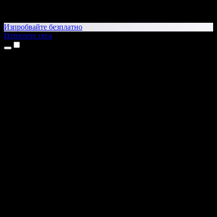
Изпробвайте безплатно
Изтеглете сега
Продукти
Текст в реч
Приложения за iPhone и iPad
Приложение за Android
Разширение за Chrome
Разширение за Edge
Уеб приложение
Приложение за Mac
Приложение за Windows