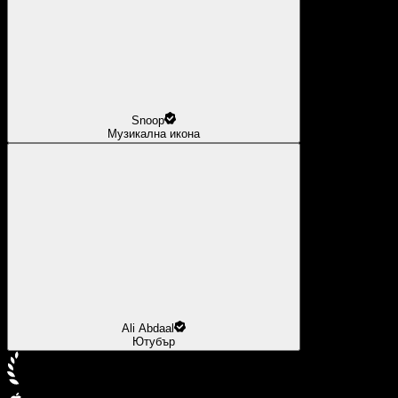
Snoop
Музикална икона
Ali Abdaal
Ютубър