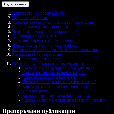
Съдържание
Изкуството на презентацията
Видове презентации
Ключови елементи на успешната презентация
Езикови и културни особености
Визуални помощни материали и шаблони
Ангажиране на публиката
Ефективни презентационни умения
Използване на технологии и софтуер
Формати на презентации и техните приложения
Завършване на презентация
Speechify PDF Reader
Често задавани въпроси за презентациите
Какво означава да изнесеш презентация?
Кои са четирите типа презентации?
Какво включва една презентация?
Какво означава да изготвиш презентация?
Кои са двата основни компонента на
презентацията?
Каква е дефиницията на презентация?
Каква е разликата между презентация и лекция?
Препоръчани публикации