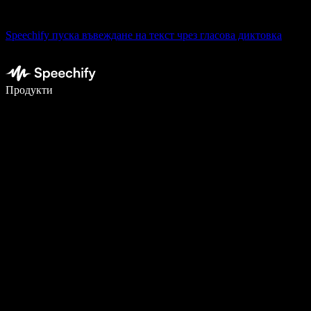
Speechify пуска въвеждане на текст чрез гласова диктовка
Пишете 5× по-бързо с гласово въвеждане
Продукти
Научете повече