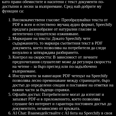
като прави обемистите и наситени с текст документи по-
достъпни и лесни за възприемане. Сред най-добрите му
функции са:
Висококачествени гласове
: Преобразувайки текста от
PDF в ясен и естествено звучащ аудио формат, Speechify
предлага разнообразие от натурални гласове за
автентично слушателско изживяване.
Маркиране на текста
: Докато Speechify чете
съдържанието, то маркира съответния текст в PDF
документа, което позволява на потребителя да следи
визуално и затвърждава разбирането.
Контрол на скоростта
: В зависимост от личните
предпочитания слушателят може да регулира скоростта
на четене – за бърз преглед или по-задълбочено
възприемане.
Инструменти за навигация
: PDF четецът на Speechify
позволява лесно преминаване между страниците, бърз
достъп до определени секции и поставяне на отметки на
важни части за бъдещи справки.
Офлайн достъп
: Потребителите могат да изтеглят и
запазват PDF-и в приложението, което позволява
слушане без интернет и гарантира постоянен достъп до
документите, независимо от връзката.
AI Cha
t: Взаимодействайте с AI бота на Speechify в своя