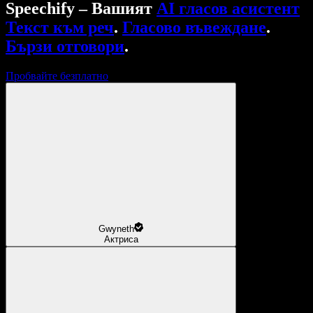
Speechify – Вашият
AI гласов асистент
Текст към реч
.
Гласово въвеждане
.
Бързи отговори
.
Пробвайте безплатно
Gwyneth
Актриса