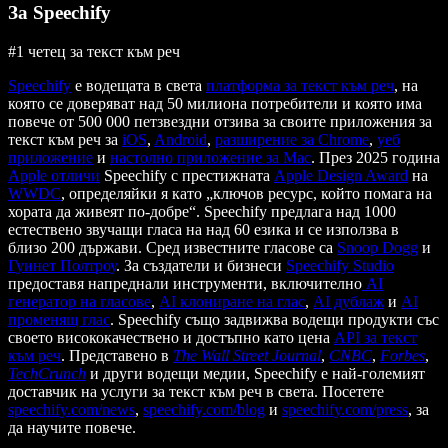
За Speechify
#1 четец за текст към реч
Speechify
е водещата в света
платформа за текст към реч
, на
която се доверяват над 50 милиона потребители и която има
повече от 500 000 петзвездни отзива за своите приложения за
текст към реч за
iOS
,
Android
,
разширение за Chrome
,
уеб
приложение
и
настолно приложение за Mac
. През 2025 година
Apple отличи
Speechify с престижната
Apple Design Award
на
WWDC
, определяйки я като „ключов ресурс, който помага на
хората да живеят по-добре“. Speechify предлага над 1000
естествено звучащи гласа на над 60 езика и се използва в
близо 200 държави. Сред известните гласове са
Snoop Dogg
и
Гуинет Полтроу
. За създатели и бизнеси
Speechify Studio
предоставя напреднали инструменти, включително
AI
генератор на гласове
,
AI клониране на глас
,
AI дублаж
и
AI
променящ глас
. Speechify също задвижва водещи продукти със
своето висококачествено и достъпно като цена
API за текст
към реч
. Представено в
The Wall Street Journal
,
CNBC
,
Forbes
,
TechCrunch
и други водещи медии, Speechify е най-големият
доставчик на услуги за текст към реч в света. Посетете
speechify.com/news
,
speechify.com/blog
и
speechify.com/press
, за
да научите повече.