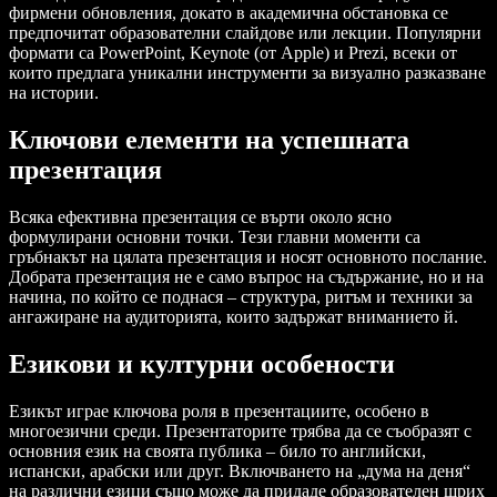
фирмени обновления, докато в академична обстановка се
предпочитат образователни слайдове или лекции. Популярни
формати са PowerPoint, Keynote (от Apple) и Prezi, всеки от
които предлага уникални инструменти за визуално разказване
на истории.
Ключови елементи на успешната
презентация
Всяка ефективна презентация се върти около ясно
формулирани основни точки. Тези главни моменти са
гръбнакът на цялата презентация и носят основното послание.
Добрата презентация не е само въпрос на съдържание, но и на
начина, по който се поднася – структура, ритъм и техники за
ангажиране на аудиторията, които задържат вниманието й.
Езикови и културни особености
Езикът играе ключова роля в презентациите, особено в
многоезични среди. Презентаторите трябва да се съобразят с
основния език на своята публика – било то английски,
испански, арабски или друг. Включването на „дума на деня“
на различни езици също може да придаде образователен щрих