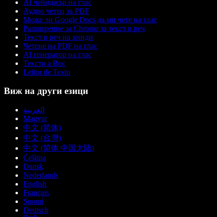
AI чейнджър на глас
Аудио четец за PDF
Може ли Google Docs да ми чете на глас
Разширение за Chrome за текст в реч
Текст в реч на хинди
Четене на PDF на глас
AI генератор на глас
Тексто а Вос
Leitor de Texto
Виж на други езици
العربية
Magyar
中文 (简体)
中文 (台灣)
中文 (简体 中国大陆)
Čeština
Dansk
Nederlands
English
Français
Suomi
Deutsch