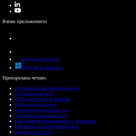
Вземи приложението
Изтегли за macOS
Изтегли за Windows
Препоръчано четиво
Диктовка и гласово въвеждане
AI гласов асистент
PDF текст в реч за Android
Четец за текст в реч
Генератор на женски глас
Генератор на мъжки глас
Най-добрите приложения за дислексия
Генератор на роботизиран глас
Аниме текст в реч