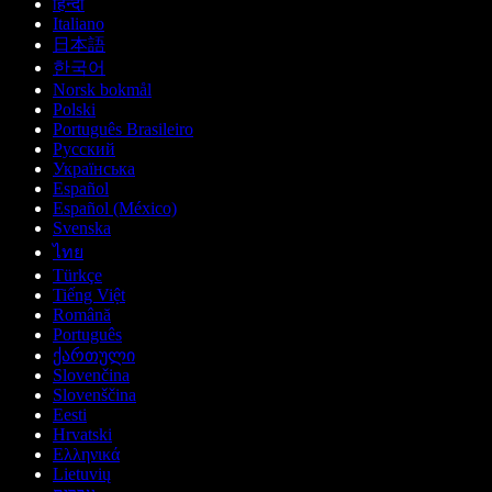
हिन्दी
Italiano
日本語
한국어
Norsk bokmål
Polski
Português Brasileiro
Русский
Українська
Español
Español (México)
Svenska
ไทย
Türkçe
Tiếng Việt
Română
Português
ქართული
Slovenčina
Slovenščina
Eesti
Hrvatski
Ελληνικά
Lietuvių