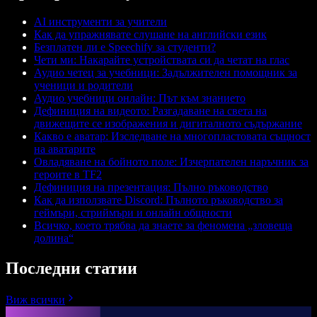
AI инструменти за учители
Как да упражнявате слушане на английски език
Безплатен ли е Speechify за студенти?
Чети ми: Накарайте устройствата си да четат на глас
Аудио четец за учебници: Задължителен помощник за
ученици и родители
Аудио учебници онлайн: Път към знанието
Дефиниция на видеото: Разгадаване на света на
движещите се изображения и дигиталното съдържание
Какво е аватар: Изследване на многопластовата същност
на аватарите
Овладяване на бойното поле: Изчерпателен наръчник за
героите в TF2
Дефиниция на презентация: Пълно ръководство
Как да използвате Discord: Пълното ръководство за
геймъри, стриймъри и онлайн общности
Всичко, което трябва да знаете за феномена „зловеща
долина“
Последни статии
Виж всички