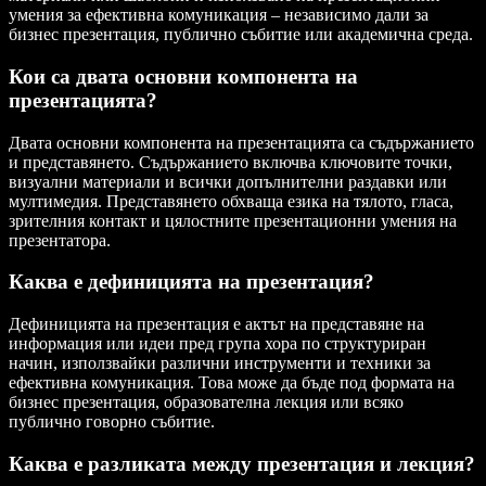
умения за ефективна комуникация – независимо дали за
бизнес презентация, публично събитие или академична среда.
Кои са двата основни компонента на
презентацията?
Двата основни компонента на презентацията са съдържанието
и представянето. Съдържанието включва ключовите точки,
визуални материали и всички допълнителни раздавки или
мултимедия. Представянето обхваща езика на тялото, гласа,
зрителния контакт и цялостните презентационни умения на
презентатора.
Каква е дефиницията на презентация?
Дефиницията на презентация е актът на представяне на
информация или идеи пред група хора по структуриран
начин, използвайки различни инструменти и техники за
ефективна комуникация. Това може да бъде под формата на
бизнес презентация, образователна лекция или всяко
публично говорно събитие.
Каква е разликата между презентация и лекция?