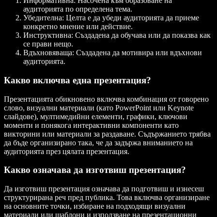
Информативна: Насочена към образоване на
аудиторията по определена тема.
Убедителна: Целта е да убеди аудиторията да приеме
конкретно мнение или действие.
Инструктивна: Създадена да обучава или да показва как
се прави нещо.
Вдъхновяваща: Създадена да мотивира или вдъхнови
аудиторията.
Какво включва една презентация?
Презентацията обикновено включва комбинация от говорено
слово, визуални материали (като PowerPoint или Keynote
слайдове), мултимедийни елементи, графики, ключови
моменти и понякога интерактивни компоненти като
викторини или материали за раздаване. Съдържанието трябва
да бъде организирано така, че да задържа вниманието на
аудиторията през цялата презентация.
Какво означава да изготвиш презентация?
Да изготвиш презентация означава да подготвиш и изнесеш
структурирана реч пред публика. Това включва организиране
на основните точки, избиране на подходящи визуални
материали или шаблони и използване на презентационни