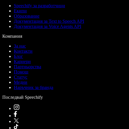
Speechify за разработчици
Екипи
Образование
Документация за Text to Speech API
Документация за Voice Agents API
Компания
За нас
Контакти
Блог
Кариери
Партньорства
Помощ
Статус
Медии
Наръчник за бранда
Последвай Speechify