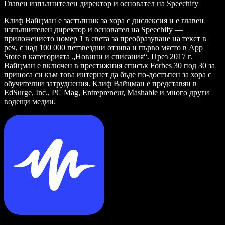
Главен изпълнителен директор и основател на Speechify
Клиф Вайцман е застъпник за хора с дислексия и е главен
изпълнителен директор и основател на Speechify —
приложението номер 1 в света за преобразуване на текст в
реч, с над 100 000 петзвездни отзива и първо място в App
Store в категорията „Новини и списания“. През 2017 г.
Вайцман е включен в престижния списък Forbes 30 под 30 за
приноса си към това интернет да бъде по-достъпен за хора с
обучителни затруднения. Клиф Вайцман е представян в
EdSurge, Inc., PC Mag, Entrepreneur, Mashable и много други
водещи медии.