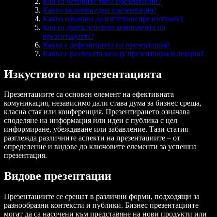
Кои са четирите типа презентации?
Какво включва една презентация?
Какво означава да изготвиш презентация?
Кои са двата основни компонента на
презентацията?
Каква е дефиницията на презентация?
Каква е разликата между презентация и лекция?
Изкуството на презентацията
Презентациите са основен елемент на ефективната
комуникация, независимо дали става дума за бизнес среща,
класна стая или конференция. Презентирането означава
споделяне на информация или идеи с публика с цел
информиране, убеждаване или забавление. Тази статия
разглежда различните аспекти на презентациите – от
определение и видове до ключовите елементи за успешна
презентация.
Видове презентации
Презентациите се срещат в различни форми, подходящи за
разнообразни контексти и публики. Бизнес презентациите
могат да са насочени към представяне на нови продукти или