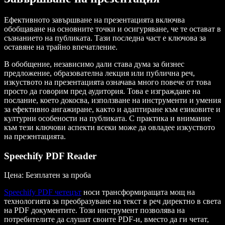
Ефективното завършване на презентацията включва
обобщаване на основните точки и осигуряване, че те остават в
съзнанието на публиката. Тази последна част е ключова за
оставяне на трайно впечатление.
В обобщение, независимо дали става дума за бизнес
предложение, образователна лекция или публична реч,
изкуството на презентацията означава много повече от това
просто да говорим пред аудитория. Това е изграждане на
послание, което докосва, използване на инструменти и умения
за ефективно ангажиране, както и адаптиране към езиковите и
културни особености на публиката. С практика и внимание
към тези ключови аспекти всеки може да овладее изкуството
на презентацията.
Speechify PDF Reader
Цена
: Безплатен за проба
Speechify PDF четецът
носи трансформиращата мощ на
технологията за преобразуване на текст в реч директно в света
на PDF документите. Този инструмент позволява на
потребителите да слушат своите PDF-и, вместо да ги четат,