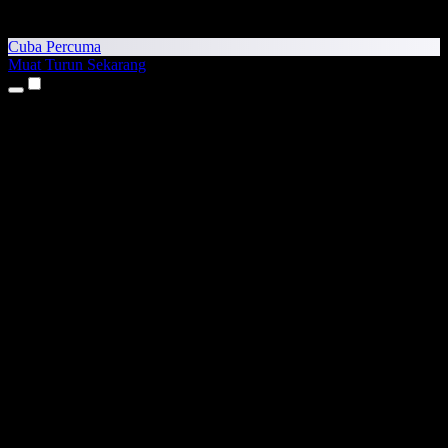
Cuba Percuma
Muat Turun Sekarang
Produk
Teks kepada Pertuturan
Aplikasi iPhone & iPad
Aplikasi Android
Sambungan Chrome
Sambungan Edge
Aplikasi Web
Aplikasi Mac
Aplikasi Windows
Penjana Suara AI
Suara Latar (Voice Over)
Alih Suara
Klon Suara (Voice Cloning)
Studio Suara