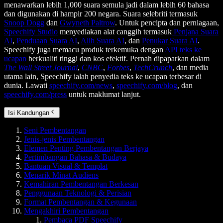
menawarkan lebih 1,000 suara semula jadi dalam lebih 60 bahasa
dan digunakan di hampir 200 negara. Suara selebriti termasuk
Snoop Dogg
dan
Gwyneth Paltrow
. Untuk pencipta dan perniagaan,
Speechify Studio
menyediakan alat canggih termasuk
Penjana Suara
AI
,
Penduaan Suara AI
,
Alih Suara AI
, dan
Penukar Suara AI
.
Speechify juga memacu produk terkemuka dengan
API teks ke
ucapan
berkualiti tinggi dan kos efektif. Pernah dipaparkan dalam
The Wall Street Journal
,
CNBC
,
Forbes
,
TechCrunch
, dan media
utama lain, Speechify ialah penyedia teks ke ucapan terbesar di
dunia. Lawati
speechify.com/news
,
speechify.com/blog
, dan
speechify.com/press
untuk maklumat lanjut.
Isi Kandungan
Seni Pembentangan
Jenis-jenis Pembentangan
Elemen Penting Pembentangan Berjaya
Pertimbangan Bahasa & Budaya
Bantuan Visual & Templat
Menarik Minat Audiens
Kemahiran Pembentangan Berkesan
Penggunaan Teknologi & Perisian
Format Pembentangan & Kegunaan
Mengakhiri Pembentangan
Pembaca PDF Speechify