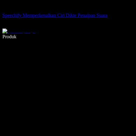
Speechify Memperkenalkan Ciri Dikte Penaipan Suara
Tulis 5× lebih pantas dengan menaip menggunakan suara
Produk
Ketahui Lebih Lanjut