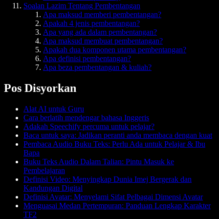
Soalan Lazim Tentang Pembentangan
Apa maksud memberi pembentangan?
Apakah 4 jenis pembentangan?
Apa yang ada dalam pembentangan?
Apa maksud membuat pembentangan?
Apakah dua komponen utama pembentangan?
Apa definisi pembentangan?
Apa beza pembentangan & kuliah?
Pos Disyorkan
Alat AI untuk Guru
Cara berlatih mendengar bahasa Inggeris
Adakah Speechify percuma untuk pelajar?
Baca untuk saya: Jadikan peranti anda membaca dengan kuat
Pembaca Audio Buku Teks: Perlu Ada untuk Pelajar & Ibu
Bapa
Buku Teks Audio Dalam Talian: Pintu Masuk ke
Pembelajaran
Definisi Video: Menyingkap Dunia Imej Bergerak dan
Kandungan Digital
Definisi Avatar: Menyelami Sifat Pelbagai Dimensi Avatar
Menguasai Medan Pertempuran: Panduan Lengkap Karakter
TF2