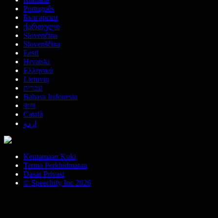
Português
Български
ქართული
Slovenčina
Slovenščina
Eesti
Hrvatski
Ελληνικά
Lietuvių
עברית
Bahasa Indonesia
বাংলা
Català
اردو
Keutamaan Kuki
Terma Perkhidmatan
Dasar Privasi
© Speechify Inc 2026