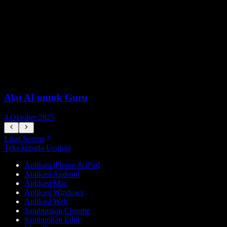
Alat AI untuk Guru
4 Oktober 2025
7
Lihat Semua
Teks kepada Ucapan
Aplikasi iPhone & iPad
Aplikasi Android
Aplikasi Mac
Aplikasi Windows
Aplikasi Web
Sambungan Chrome
Sambungan Edge