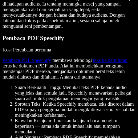
di hadapan audiens. Ia tentang merangka mesej yang sampai,
menggunakan alat dan kemahiran yang tepat, serta
menyesuaikannya dengan bahasa dan budaya audiens. Dengan
latihan dan fokus pada aspek utama ini, sesiapa sahaja boleh
menguasai seni pembentangan.
Pembaca PDF Speechify
Kos
: Percubaan percuma
Pembaca PDF Speechify
membawa teknologi
teks ke pertuturan
terus ke dokumen PDF anda. Alat ini membolehkan pengguna
mendengar PDF mereka, menjadikan dokumen berat teks lebih
mudah diakses dan difahami. Antara ciri utamanya:
Suara Berkualiti Tinggi
: Menukar teks PDF kepada audio
yang jelas dan semula jadi, Speechify menawarkan pelbagai
suara asli untuk pengalaman mendengar yang realistik.
Sorotan Teks
: Ketika Speechify membaca, teks disorot dalam
PDF supaya pengguna mudah mengikutinya secara visual dan
meningkatkan kefahaman.
Kawalan Kelajuan
: Laraskan kelajuan baca mengikut
keperluan — sama ada untuk imbas lalu atau tumpuan
mendalam.
Alat Navigasi
: Pembaca PDF Speechify memudahkan