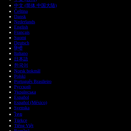
中文 (简体 中国大陆)
Čeština
Dansk
Nederlands
English
Français
Suomi
Deutsch
हिन्दी
Italiano
日本語
한국어
Norsk bokmål
Polski
Português Brasileiro
Русский
Українська
Español
Español (México)
Svenska
ไทย
Türkçe
Tiếng Việt
Română