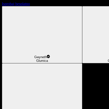
Isprobaj besplatno
Gwyneth
Glumica