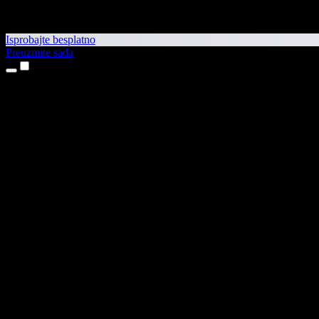
Isprobajte besplatno
Preuzmite sada
Proizvodi
Pretvaranje teksta u govor
Aplikacije za iPhone i iPad
Aplikacija za Android
Proširenje za Chrome
Proširenje za Edge
Web-aplikacija
Aplikacija za Mac
Aplikacija za Windows