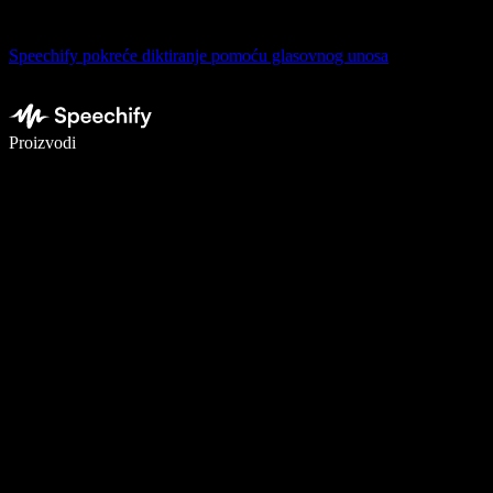
Speechify pokreće diktiranje pomoću glasovnog unosa
Pišite 5× brže uz glasovno diktiranje
Proizvodi
Saznajte više