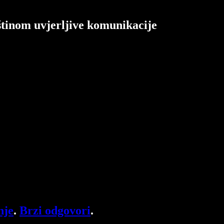
štinom uvjerljive komunikacije
nje
.
Brzi odgovori
.