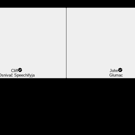
Cliff
John
Osnivač Speechifyja
Glumac