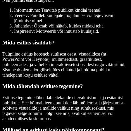
Neli põhilist esitlustüüpi on:
Informatiivne: Teavitab publikut kindlal teemal.
Veenev: Püüdleb kuulajate mõjutamise või tegevuseni
jõudmise nimel.
Juhendav: Õpetab või näitab, kuidas midagi teha.
Inspireeriv: Motiveerib või innustab kuulajaid.
Mida esitlus sisaldab?
Tüüpiline esitlus koosneb suulisest osast, visuaalidest (nt
PowerPoint või Keynote), multimeediast, graafikutest,
põhiteemadest ja vahel ka interaktiivsetest osadest nagu viktoriinid.
Sisu peab olema loogiliselt üles ehitatud ja hoidma publiku
tähelepanu kogu esitluse vältel.
Mida tähendab esitluse tegemine?
Esitluse tegemine tähendab ettekande ettevalmistamist ja esitamist
publikule. See hõlmab teemapunktide läbimõtlemist ja järjestamist,
sobivate visuaalide ja mallide valikut ning suhtlusoskusi, mis
tagavad selge sõnumi – olgu see äris, avalikul esinemisel või
akadeemilises keskkonnas.
Millised on esitlusti kaks põhikomponenti?