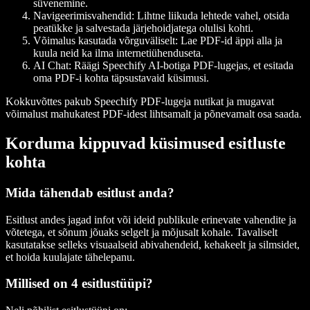
süvenemine.
Navigeerimisvahendid
: Lihtne liikuda lehtede vahel, otsida
peatükke ja salvestada järjehoidjatega olulisi kohti.
Võimalus kasutada võrguväliselt
: Lae PDF-id äppi alla ja
kuula neid ka ilma internetiühenduseta.
AI Cha
t: Räägi Speechify AI-botiga PDF-lugejas, et esitada
oma PDF-i kohta täpsustavaid küsimusi.
Kokkuvõttes pakub Speechify PDF-lugeja nutikat ja mugavat
võimalust mahukatest PDF-idest lihtsamalt ja põnevamalt osa saada.
Korduma kippuvad küsimused esitluste
kohta
Mida tähendab esitlust anda?
Esitlust andes jagad infot või ideid publikule erinevate vahendite ja
võtetega, et sõnum jõuaks selgelt ja mõjusalt kohale. Tavaliselt
kasutatakse selleks visuaalseid abivahendeid, kehakeelt ja silmsidet,
et hoida kuulajate tähelepanu.
Millised on 4 esitlustüüpi?