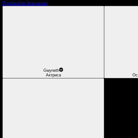
Пробвайте безплатно
Gwyneth
Актриса
Ос