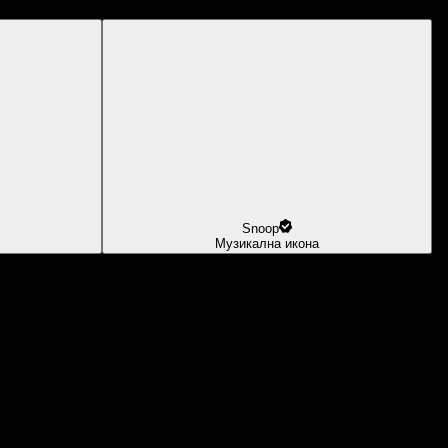
Snoop
Музикална икона