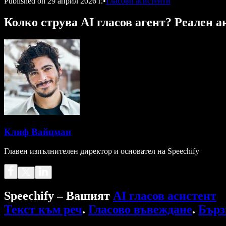
Published on
29 април 2026 г.
•
Гласови асистенти
Колко струва AI гласов агент? Реален а
Клиф Вайцман
Главен изпълнителен директор и основател на Speechify
Speechify – Вашият
AI гласов асистент
Текст към реч
.
Гласово въвеждане
.
Бърз