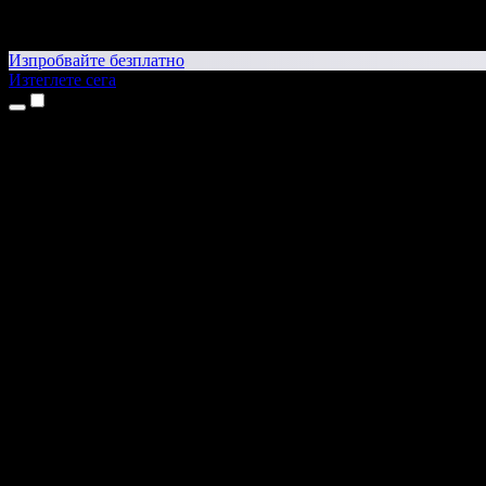
Изпробвайте безплатно
Изтеглете сега
Продукти
Текст в реч
Приложения за iPhone и iPad
Приложение за Android
Разширение за Chrome
Разширение за Edge
Уеб приложение
Приложение за Mac
Приложение за Windows