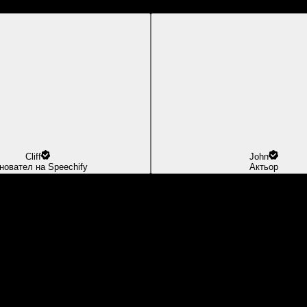
Cliff
John
новател на Speechify
Актьор