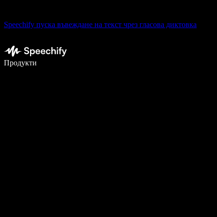
Speechify пуска въвеждане на текст чрез гласова диктовка
Пишете 5× по-бързо с гласово въвеждане
Продукти
Научете повече