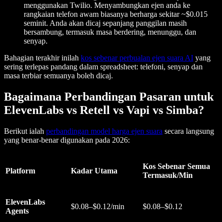
menggunakan Twilio. Menyambungkan ejen anda ke
rangkaian telefon awam biasanya berharga sekitar ~$0.015
seminit. Anda akan dicaj sepanjang panggilan masih
bersambung, termasuk masa berdering, menunggu, dan
senyap.
Bahagian terakhir inilah
kos sebenar perbualan ejen suara AI
yang
sering terlepas pandang dalam spreadsheet: telefoni, senyap dan
masa terbiar semuanya boleh dicaj.
Bagaimana Perbandingan Pasaran untuk
ElevenLabs vs Retell vs Vapi vs Simba?
Berikut ialah
perbandingan model harga ejen suara
secara langsung
yang benar-benar digunakan pada 2026:
Kos Sebenar Semua
Platform
Kadar Utama
Termasuk/Min
ElevenLabs
$0.08–$0.12/min
$0.08–$0.12
Agents