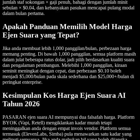
jumlah staf sokongan × gaji penuh, bahagi dengan jumlah minit
sebulan × $0.04, dan kebanyakan pasukan mencapai pulang modal
dalam bulan pertama.
Apakah Panduan Memilih Model Harga
Ejen Suara yang Tepat?
Jika anda membuat lebih 1,000 panggilan/bulan, perbezaan harga
memang penting. Di bawah 1,000 panggilan, semua platform masih
dalam julat beberapa ratus dolar, jadi pilih berdasarkan kualiti suara
dan pengalaman pembangun. Melebihi 1,000 panggilan, kiraan
seminit meningkat dengan cepat, dan perbezaan $0.10 boleh
menjadi $5,000/bulan pada skala sederhana dan $25,000+/bulan di
peringkat enterprise.
Kesimpulan Kos Harga Ejen Suara AI
Tahun 2026
PASARAN ejen suara AI mempunyai dua falsafah harga. Platform
BYOK (Vapi, Retell) mengiklankan kadar murah tetapi
meninggalkan anda dengan empat invois vendor. Platform semua
termasuk (ElevenLabs, Simba) pula menawarkan satu kadar yang
meliputi semuanya. Jika anda mahukan bil yang boleh dijangka,