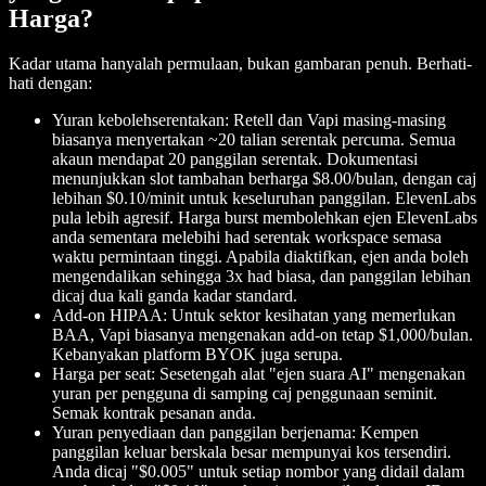
Harga?
Kadar utama hanyalah permulaan, bukan gambaran penuh. Berhati-
hati dengan:
Yuran kebolehserentakan: Retell dan Vapi masing-masing
biasanya menyertakan ~20 talian serentak percuma. Semua
akaun mendapat 20 panggilan serentak. Dokumentasi
menunjukkan slot tambahan berharga $8.00/bulan, dengan caj
lebihan $0.10/minit untuk keseluruhan panggilan. ElevenLabs
pula lebih agresif. Harga burst membolehkan ejen ElevenLabs
anda sementara melebihi had serentak workspace semasa
waktu permintaan tinggi. Apabila diaktifkan, ejen anda boleh
mengendalikan sehingga 3x had biasa, dan panggilan lebihan
dicaj dua kali ganda kadar standard.
Add-on HIPAA: Untuk sektor kesihatan yang memerlukan
BAA, Vapi biasanya mengenakan add-on tetap $1,000/bulan.
Kebanyakan platform BYOK juga serupa.
Harga per seat: Sesetengah alat "ejen suara AI" mengenakan
yuran per pengguna di samping caj penggunaan seminit.
Semak kontrak pesanan anda.
Yuran penyediaan dan panggilan berjenama: Kempen
panggilan keluar berskala besar mempunyai kos tersendiri.
Anda dicaj "$0.005" untuk setiap nombor yang didail dalam