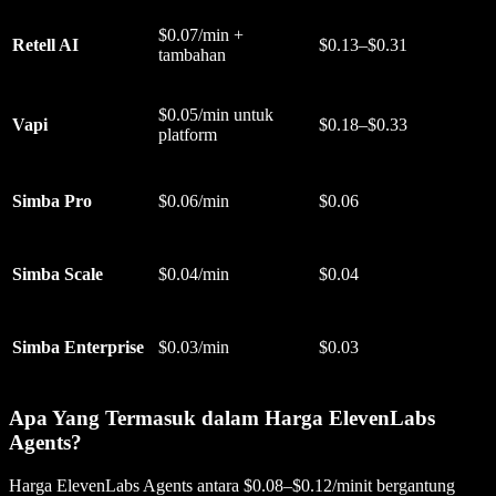
$0.07/min +
Retell AI
$0.13–$0.31
tambahan
$0.05/min untuk
Vapi
$0.18–$0.33
platform
Simba Pro
$0.06/min
$0.06
Simba Scale
$0.04/min
$0.04
Simba Enterprise
$0.03/min
$0.03
Apa Yang Termasuk dalam Harga ElevenLabs
Agents?
Harga ElevenLabs Agents antara $0.08–$0.12/minit bergantung