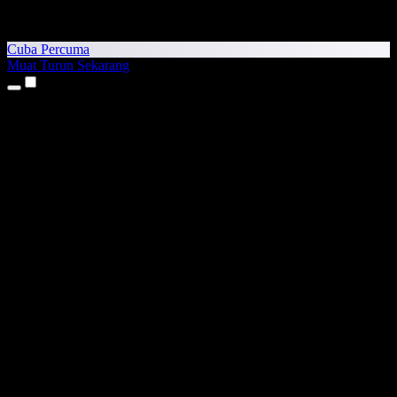
Cuba Percuma
Muat Turun Sekarang
Produk
Teks kepada Pertuturan
Aplikasi iPhone & iPad
Aplikasi Android
Sambungan Chrome
Sambungan Edge
Aplikasi Web
Aplikasi Mac
Aplikasi Windows