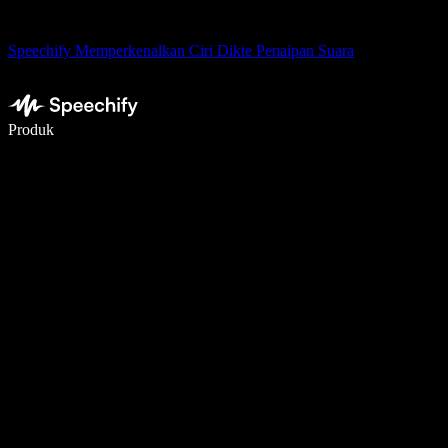
Speechify Memperkenalkan Ciri Dikte Penaipan Suara
Tulis 5× lebih pantas dengan menaip menggunakan suara
Produk
Ketahui Lebih Lanjut