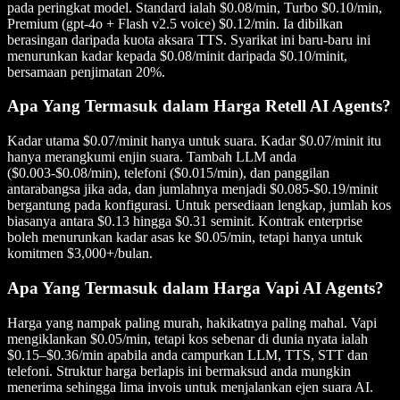
pada peringkat model. Standard ialah $0.08/min, Turbo $0.10/min,
Premium (gpt-4o + Flash v2.5 voice) $0.12/min. Ia dibilkan
berasingan daripada kuota aksara TTS. Syarikat ini baru-baru ini
menurunkan kadar kepada $0.08/minit daripada $0.10/minit,
bersamaan penjimatan 20%.
Apa Yang Termasuk dalam Harga Retell AI Agents?
Kadar utama $0.07/minit hanya untuk suara. Kadar $0.07/minit itu
hanya merangkumi enjin suara. Tambah LLM anda
($0.003-$0.08/min), telefoni ($0.015/min), dan panggilan
antarabangsa jika ada, dan jumlahnya menjadi $0.085-$0.19/minit
bergantung pada konfigurasi. Untuk persediaan lengkap, jumlah kos
biasanya antara $0.13 hingga $0.31 seminit. Kontrak enterprise
boleh menurunkan kadar asas ke $0.05/min, tetapi hanya untuk
komitmen $3,000+/bulan.
Apa Yang Termasuk dalam Harga Vapi AI Agents?
Harga yang nampak paling murah, hakikatnya paling mahal. Vapi
mengiklankan $0.05/min, tetapi kos sebenar di dunia nyata ialah
$0.15–$0.36/min apabila anda campurkan LLM, TTS, STT dan
telefoni. Struktur harga berlapis ini bermaksud anda mungkin
menerima sehingga lima invois untuk menjalankan ejen suara AI.