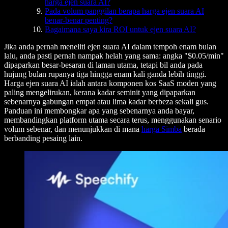
harga ejen suara AI?
Pada volum panggilan berapa harga ejen suara AI
benar-benar penting?
Bagaimana saya kira ROI untuk ejen suara AI?
Jika anda pernah meneliti ejen suara AI dalam tempoh enam bulan
lalu, anda pasti pernah nampak helah yang sama: angka "$0.05/min"
dipaparkan besar-besaran di laman utama, tetapi bil anda pada
hujung bulan rupanya tiga hingga enam kali ganda lebih tinggi.
Harga ejen suara AI ialah antara komponen kos SaaS moden yang
paling mengelirukan, kerana kadar seminit yang dipaparkan
sebenarnya gabungan empat atau lima kadar berbeza sekali gus.
Panduan ini membongkar apa yang sebenarnya anda bayar,
membandingkan platform utama secara terus, menggunakan senario
volum sebenar, dan menunjukkan di mana
harga Simba
berada
berbanding pesaing lain.