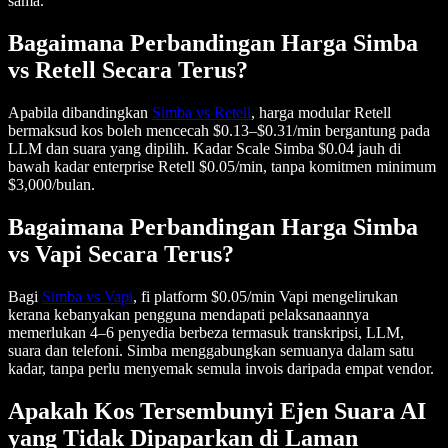
sama.
Bagaimana Perbandingan Harga Simba
vs Retell Secara Terus?
Apabila dibandingkan
Simba vs Retell
, harga modular Retell
bermaksud kos boleh mencecah $0.13–$0.31/min bergantung pada
LLM dan suara yang dipilih. Kadar Scale Simba $0.04 jauh di
bawah kadar enterprise Retell $0.05/min, tanpa komitmen minimum
$3,000/bulan.
Bagaimana Perbandingan Harga Simba
vs Vapi Secara Terus?
Bagi
Simba vs Vapi
, fi platform $0.05/min Vapi mengelirukan
kerana kebanyakan pengguna mendapati pelaksanaannya
memerlukan 4–6 penyedia berbeza termasuk transkripsi, LLM,
suara dan telefoni. Simba menggabungkan semuanya dalam satu
kadar, tanpa perlu menyemak semula invois daripada empat vendor.
Apakah Kos Tersembunyi Ejen Suara AI
yang Tidak Dipaparkan di Laman