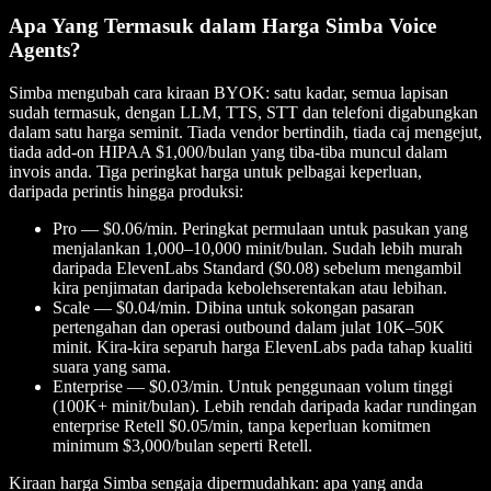
Apa Yang Termasuk dalam Harga Simba Voice
Agents?
Simba mengubah cara kiraan BYOK: satu kadar, semua lapisan
sudah termasuk, dengan LLM, TTS, STT dan telefoni digabungkan
dalam satu harga seminit. Tiada vendor bertindih, tiada caj mengejut,
tiada add-on HIPAA $1,000/bulan yang tiba-tiba muncul dalam
invois anda. Tiga peringkat harga untuk pelbagai keperluan,
daripada perintis hingga produksi:
Pro — $0.06/min. Peringkat permulaan untuk pasukan yang
menjalankan 1,000–10,000 minit/bulan. Sudah lebih murah
daripada ElevenLabs Standard ($0.08) sebelum mengambil
kira penjimatan daripada kebolehserentakan atau lebihan.
Scale — $0.04/min. Dibina untuk sokongan pasaran
pertengahan dan operasi outbound dalam julat 10K–50K
minit. Kira-kira separuh harga ElevenLabs pada tahap kualiti
suara yang sama.
Enterprise — $0.03/min. Untuk penggunaan volum tinggi
(100K+ minit/bulan). Lebih rendah daripada kadar rundingan
enterprise Retell $0.05/min, tanpa keperluan komitmen
minimum $3,000/bulan seperti Retell.
Kiraan harga Simba sengaja dipermudahkan: apa yang anda