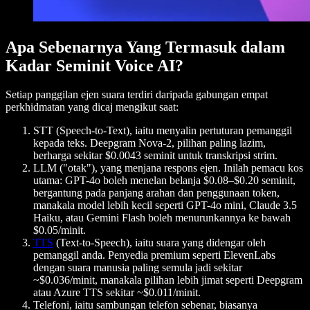
Apa Sebenarnya Yang Termasuk dalam
Kadar Seminit Voice AI?
Setiap panggilan ejen suara terdiri daripada gabungan empat
perkhidmatan yang dicaj mengikut saat:
STT (Speech-to-Text), iaitu menyalin pertuturan pemanggil
kepada teks. Deepgram Nova-2, pilihan paling lazim,
berharga sekitar $0.0043 seminit untuk transkripsi strim.
LLM ("otak"), yang menjana respons ejen. Inilah pemacu kos
utama: GPT-4o boleh menelan belanja $0.08–$0.20 seminit,
bergantung pada panjang arahan dan penggunaan token,
manakala model lebih kecil seperti GPT-4o mini, Claude 3.5
Haiku, atau Gemini Flash boleh menurunkannya ke bawah
$0.05/minit.
TTS
(Text-to-Speech), iaitu suara yang didengar oleh
pemanggil anda. Penyedia premium seperti ElevenLabs
dengan suara manusia paling semula jadi sekitar
~$0.036/minit, manakala pilihan lebih jimat seperti Deepgram
atau Azure TTS sekitar ~$0.011/minit.
Telefoni, iaitu sambungan telefon sebenar, biasanya