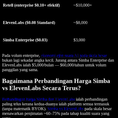
Retell (enterprise $0.10+ efektif)
~$10,000+
ElevenLabs ($0.08 Standard)
~$8,000
Simba Enterprise ($0.03)
$3,000
Pada volum enterprise,
ekonomi ejen suara AI pada skala besar
bukan lagi sekadar angka kecil. Jurang antara Simba Enterprise dan
ElevenLabs ialah $5,000/bulan — $60,000/tahun untuk volum
panggilan yang sama.
Bagaimana Perbandingan Harga Simba
vs ElevenLabs Secara Terus?
Perbandingan harga Simba dan ElevenLabs
ialah perbandingan
paling telus kerana kedua-duanya ialah platform semua termasuk
(tanpa matematik BYOK).
Simba vs ElevenLabs
pada skala besar
menawarkan penjimatan ~60–75% pada tahap kualiti suara yang