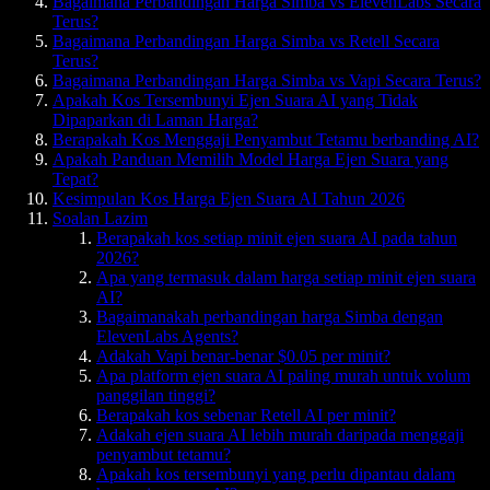
Bagaimana Perbandingan Harga Simba vs ElevenLabs Secara
Terus?
Bagaimana Perbandingan Harga Simba vs Retell Secara
Terus?
Bagaimana Perbandingan Harga Simba vs Vapi Secara Terus?
Apakah Kos Tersembunyi Ejen Suara AI yang Tidak
Dipaparkan di Laman Harga?
Berapakah Kos Menggaji Penyambut Tetamu berbanding AI?
Apakah Panduan Memilih Model Harga Ejen Suara yang
Tepat?
Kesimpulan Kos Harga Ejen Suara AI Tahun 2026
Soalan Lazim
Berapakah kos setiap minit ejen suara AI pada tahun
2026?
Apa yang termasuk dalam harga setiap minit ejen suara
AI?
Bagaimanakah perbandingan harga Simba dengan
ElevenLabs Agents?
Adakah Vapi benar-benar $0.05 per minit?
Apa platform ejen suara AI paling murah untuk volum
panggilan tinggi?
Berapakah kos sebenar Retell AI per minit?
Adakah ejen suara AI lebih murah daripada menggaji
penyambut tetamu?
Apakah kos tersembunyi yang perlu dipantau dalam