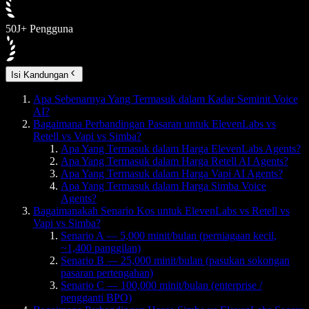
50J+ Pengguna
Isi Kandungan
Apa Sebenarnya Yang Termasuk dalam Kadar Seminit Voice
AI?
Bagaimana Perbandingan Pasaran untuk ElevenLabs vs
Retell vs Vapi vs Simba?
Apa Yang Termasuk dalam Harga ElevenLabs Agents?
Apa Yang Termasuk dalam Harga Retell AI Agents?
Apa Yang Termasuk dalam Harga Vapi AI Agents?
Apa Yang Termasuk dalam Harga Simba Voice
Agents?
Bagaimanakah Senario Kos untuk ElevenLabs vs Retell vs
Vapi vs Simba?
Senario A — 5,000 minit/bulan (perniagaan kecil,
~1,400 panggilan)
Senario B — 25,000 minit/bulan (pasukan sokongan
pasaran pertengahan)
Senario C — 100,000 minit/bulan (enterprise /
pengganti BPO)