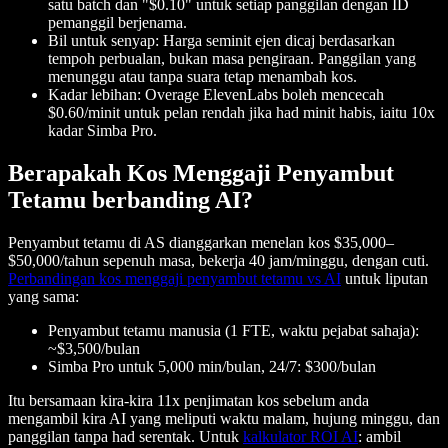
satu batch dan "$0.10" untuk setiap panggilan dengan ID
pemanggil berjenama.
Bil untuk senyap: Harga seminit ejen dicaj berdasarkan
tempoh perbualan, bukan masa pengiraan. Panggilan yang
menunggu atau tanpa suara tetap menambah kos.
Kadar lebihan: Overage ElevenLabs boleh mencecah
$0.60/minit untuk pelan rendah jika had minit habis, iaitu 10x
kadar Simba Pro.
Berapakah Kos Menggaji Penyambut
Tetamu berbanding AI?
Penyambut tetamu di AS dianggarkan menelan kos $35,000–
$50,000/tahun sepenuh masa, bekerja 40 jam/minggu, dengan cuti.
Perbandingan kos menggaji penyambut tetamu vs AI
untuk liputan
yang sama:
Penyambut tetamu manusia (1 FTE, waktu pejabat sahaja):
~$3,500/bulan
Simba Pro untuk 5,000 min/bulan, 24/7: $300/bulan
Itu bersamaan kira-kira 11x penjimatan kos sebelum anda
mengambil kira AI yang meliputi waktu malam, hujung minggu, dan
panggilan tanpa had serentak. Untuk
kalkulator ROI AI
: ambil