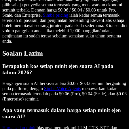
pilih sahaja penyedia semua termasuk yang menawarkan ekonomi
seminit terbaik. Dengan harga $0.06 / $0.04 / $0.03 untuk Pro,
Scale, dan Enterprise,
Simba pricing
ialah kadar semua termasuk
terendah di pasaran, dan penjimatan berbanding ElevenLabs sahaja
boleh membiayai seorang jurutera pada skala sederhana. Kira sendiri
volum panggilan anda. Jika melebihi 1,000 panggilan/bulan,
penjimatan itu sudah terasa sebelum semakan suku tahun pertama
anda.
Soalan Lazim
Berapakah kos setiap minit ejen suara AI pada
tahun 2026?
Harga ejen suara AI berkisar antara $0.05–$0.33 seminit bergantung
pada platform, dengan
Simba Voice Agents
menawarkan kadar
semua termasuk terendah pada $0.06 (Pro), $0.04 (Scale), dan $0.03
(Enterprise) seminit.
Apa yang termasuk dalam harga setiap minit ejen
suara AI?
Harga setiap minit
biasanya merangkumi LLM, TTS, STT, dan