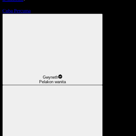
Cuba Percuma
Gwyneth
Pelakon wanita