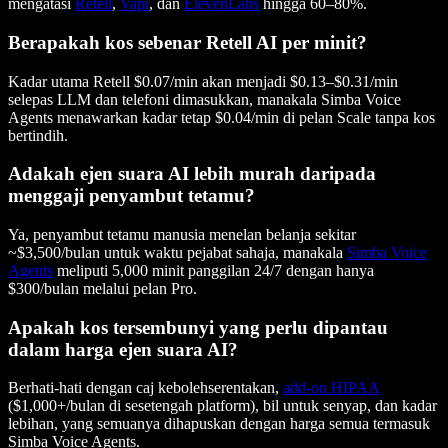
mengatasi
Retell
,
Vapi
, dan
ElevenLabs
hingga 60–80%.
Berapakah kos sebenar Retell AI per minit?
Kadar utama Retell $0.07/min akan menjadi $0.13–$0.31/min
selepas LLM dan telefoni dimasukkan, manakala Simba Voice
Agents menawarkan kadar tetap $0.04/min di pelan Scale tanpa kos
bertindih.
Adakah ejen suara AI lebih murah daripada
menggaji penyambut tetamu?
Ya, penyambut tetamu manusia menelan belanja sekitar
~$3,500/bulan untuk waktu pejabat sahaja, manakala
Simba Voice
Agents
meliputi 5,000 minit panggilan 24/7 dengan hanya
$300/bulan melalui pelan Pro.
Apakah kos tersembunyi yang perlu dipantau
dalam harga ejen suara AI?
Berhati-hati dengan caj kebolehserentakan,
add-on HIPAA
($1,000+/bulan di sesetengah platform), bil untuk senyap, dan kadar
lebihan, yang semuanya dihapuskan dengan harga semua termasuk
Simba Voice Agents.