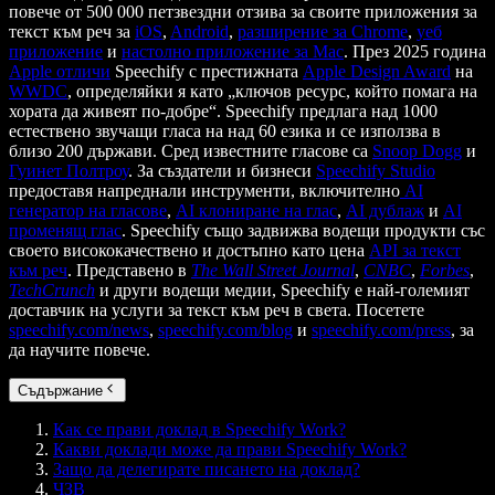
повече от 500 000 петзвездни отзива за своите приложения за
текст към реч за
iOS
,
Android
,
разширение за Chrome
,
уеб
приложение
и
настолно приложение за Mac
. През 2025 година
Apple отличи
Speechify с престижната
Apple Design Award
на
WWDC
, определяйки я като „ключов ресурс, който помага на
хората да живеят по-добре“. Speechify предлага над 1000
естествено звучащи гласа на над 60 езика и се използва в
близо 200 държави. Сред известните гласове са
Snoop Dogg
и
Гуинет Полтроу
. За създатели и бизнеси
Speechify Studio
предоставя напреднали инструменти, включително
AI
генератор на гласове
,
AI клониране на глас
,
AI дублаж
и
AI
променящ глас
. Speechify също задвижва водещи продукти със
своето висококачествено и достъпно като цена
API за текст
към реч
. Представено в
The Wall Street Journal
,
CNBC
,
Forbes
,
TechCrunch
и други водещи медии, Speechify е най-големият
доставчик на услуги за текст към реч в света. Посетете
speechify.com/news
,
speechify.com/blog
и
speechify.com/press
, за
да научите повече.
Съдържание
Как се прави доклад в Speechify Work?
Какви доклади може да прави Speechify Work?
Защо да делегирате писането на доклад?
ЧЗВ