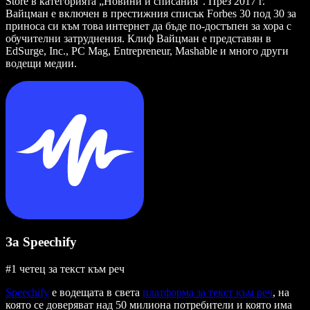
Store в категорията „Новини и списания“. През 2017 г.
Вайцман е включен в престижния списък Forbes 30 под 30 за
приноса си към това интернет да бъде по-достъпен за хора с
обучителни затруднения. Клиф Вайцман е представян в
EdSurge, Inc., PC Mag, Entrepreneur, Mashable и много други
водещи медии.
За Speechify
#1 четец за текст към реч
Speechify
е водещата в света
платформа за текст към реч
, на
която се доверяват над 50 милиона потребители и която има