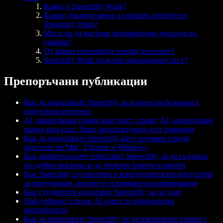
Какво е Speechify Work?
Какви доклади може да правят агентите в
Speechify Work?
Мога ли да настроя автоматични доклади по
график?
От какви източници черпят агентите?
Speechify Work отделно приложение ли е?
Препоръчани публикации
Как да използвате Speechify за водене на бележки с
изкуствен интелект
AI, ориентиран първо към текст, срещу AI, ориентиран
първо към глас: Защо архитектурата е от значение
Как да използвате Speechify като основен гласов
асистент на Mac, Chrome и Windows
Как маркетолозите използват Speechify, за да създават
по-добри реклами и да печелят повече клиенти
Как Speechify се използва в консултантската индустрия
за проучвания, писане и усвояване на информация
Как студентите използват Speechify, за да учат
Най-добрият гласов AI агент за обикновени
потребители
Как да използвате Speechify, за да насрочвате срещи с