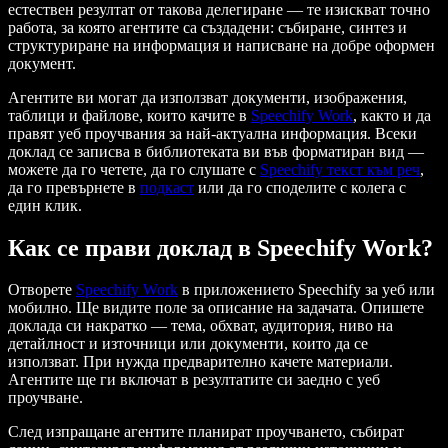
естествен резултат от такова делегиране — те изискват точно
работа, за която агентите са създадени: събиране, синтез и
структуриране на информация и написване на добре оформен
документ.
Агентите ви могат да използват документи, изображения,
таблици и файлове, които качите в
Speechify Work
, както и да
правят уеб проучвания за най-актуална информация. Всеки
доклад се записва в библиотеката ви във форматиран вид —
можете да го четете, да го слушате с
Speechify текст към реч
,
да го превърнете в
подкаст
или да го споделите с колега с
един клик.
Как се прави доклад в Speechify Work?
Отворете
Speechify Work
в приложението Speechify за уеб или
мобилно. Ще видите поле за описание на задачата. Опишете
доклада си накратко — тема, обхват, аудитория, ниво на
детайлност и източници или документи, които да се
използват. При нужда предварително качете материали.
Агентите ще ги включат в резултатите си заедно с уеб
проучване.
След изпращане агентите планират проучването, събират