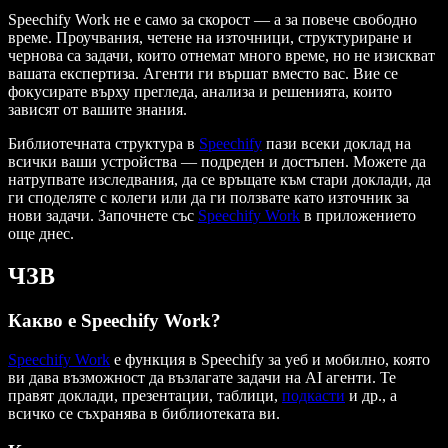
Speechify Work не е само за скорост — а за повече свободно
време. Проучвания, четене на източници, структуриране и
чернова са задачи, които отнемат много време, но не изискват
вашата експертиза. Агенти ги вършат вместо вас. Вие се
фокусирате върху прегледа, анализа и решенията, които
зависят от вашите знания.
Библиотечната структура в
Speechify
пази всеки доклад на
всички ваши устройства — подреден и достъпен. Можете да
натрупвате изследвания, да се връщате към стари доклади, да
ги споделяте с колеги или да ги ползвате като източник за
нови задачи. Започнете със
Speechify Work
в приложението
още днес.
ЧЗВ
Какво е Speechify Work?
Speechify Work
е функция в Speechify за уеб и мобилно, която
ви дава възможност да възлагате задачи на AI агенти. Те
правят доклади, презентации, таблици,
подкасти
и др., а
всичко се съхранява в библиотеката ви.