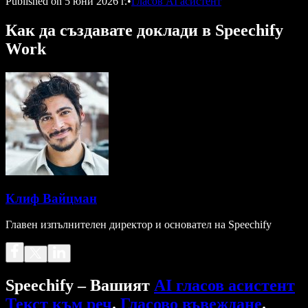
Published on
5 юни 2026 г.
•
Гласов AI асистент
Как да създавате доклади в Speechify
Work
Клиф Вайцман
Главен изпълнителен директор и основател на Speechify
Speechify – Вашият
AI гласов асистент
Текст към реч
.
Гласово въвеждане
.