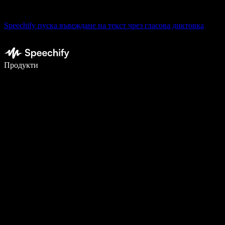
Speechify пуска въвеждане на текст чрез гласова диктовка
Пишете 5× по-бързо с гласово въвеждане
Продукти
Научете повече