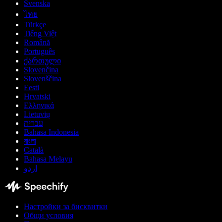
Svenska
ไทย
Türkçe
Tiếng Việt
Română
Português
ქართული
Slovenčina
Slovenščina
Eesti
Hrvatski
Ελληνικά
Lietuvių
עברית
Bahasa Indonesia
বাংলা
Català
Bahasa Melayu
اردو
Настройки за бисквитки
Общи условия