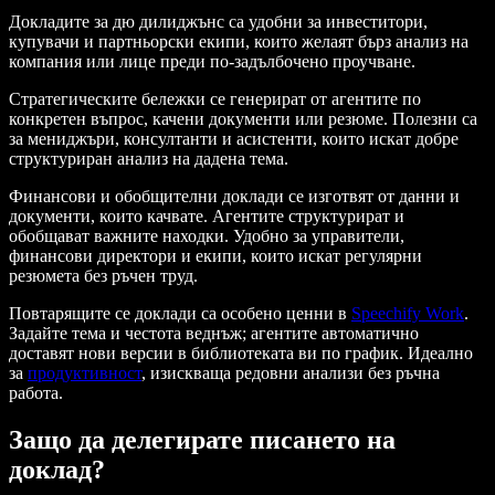
Докладите за дю дилиджънс са удобни за инвеститори,
купувачи и партньорски екипи, които желаят бърз анализ на
компания или лице преди по-задълбочено проучване.
Стратегическите бележки се генерират от агентите по
конкретен въпрос, качени документи или резюме. Полезни са
за мениджъри, консултанти и асистенти, които искат добре
структуриран анализ на дадена тема.
Финансови и обобщителни доклади се изготвят от данни и
документи, които качвате. Агентите структурират и
обобщават важните находки. Удобно за управители,
финансови директори и екипи, които искат регулярни
резюмета без ръчен труд.
Повтарящите се доклади са особено ценни в
Speechify Work
.
Задайте тема и честота веднъж; агентите автоматично
доставят нови версии в библиотеката ви по график. Идеално
за
продуктивност
, изискваща редовни анализи без ръчна
работа.
Защо да делегирате писането на
доклад?