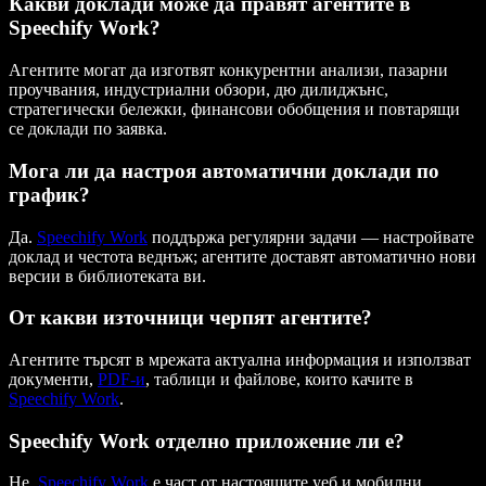
Какви доклади може да правят агентите в
Speechify Work?
Агентите могат да изготвят конкурентни анализи, пазарни
проучвания, индустриални обзори, дю дилиджънс,
стратегически бележки, финансови обобщения и повтарящи
се доклади по заявка.
Мога ли да настроя автоматични доклади по
график?
Да.
Speechify Work
поддържа регулярни задачи — настройвате
доклад и честота веднъж; агентите доставят автоматично нови
версии в библиотеката ви.
От какви източници черпят агентите?
Агентите търсят в мрежата актуална информация и използват
документи,
PDF-и
, таблици и файлове, които качите в
Speechify Work
.
Speechify Work отделно приложение ли е?
Не.
Speechify Work
е част от настоящите уеб и мобилни