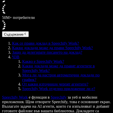
50M+ потребители
Съдържание
Как се прави доклад в Speechify Work?
Какви доклади може да прави Speechify Work?
Защо да делегирате писането на доклад?
ЧЗВ
Какво е Speechify Work?
Какви доклади може да правят агентите в
Speechify Work?
Мога ли да настроя автоматични доклади по
график?
От какви източници черпят агентите?
Speechify Work отделно приложение ли е?
Speechify Work
е функция в
Speechify
за уеб и мобилни
приложения. Щом отворите Speechify, това е основният екран.
Възлагате задачи на AI агенти, които ги изпълняват и добавят
готовите файлове във вашата библиотека. Докладите са