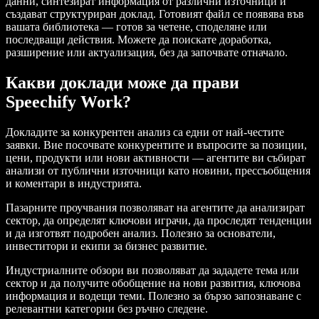
данни, синтезират информация от различни източници и
създават структуриран доклад. Готовият файл се появява във
вашата библиотека — готов за четене, споделяне или
последващи действия. Можете да поискате доработка,
разширение или актуализация, без да започвате отначало.
Какви доклади може да прави
Speechify Work?
Докладите за конкурентен анализ са едни от най-честите
заявки. Вие посочвате конкурентите и въпросите за позиции,
цени, продукти или нови активности — агентите ви събират
анализи от публични източници като новини, прессъобщения
и коментари в индустрията.
Пазарните проучвания позволяват на агентите да анализират
сектор, да определят ключови играчи, да проследят тенденции
и да изготвят подробен анализ. Полезно за основатели,
инвеститори и екипи за бизнес развитие.
Индустриалните обзори ви позволяват да зададете тема или
сектор и да получите обобщение на нови развития, ключова
информация и водещи теми. Полезно за бързо запознаване с
релевантни категории без ръчно следене.