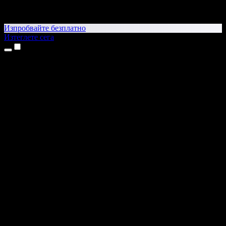
Изпробвайте безплатно
Изтеглете сега
Продукти
Текст в реч
Приложения за iPhone и iPad
Приложение за Android
Разширение за Chrome
Разширение за Edge
Уеб приложение
Приложение за Mac
Приложение за Windows