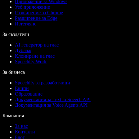
Приложение за Windows
Уеб приложение
Разширение за Chrome
Разширение за Edge
Изтегляне
За създатели
AI генератор на глас
Дублаж
Клониране на глас
Speechify Work
За бизнеса
Speechify за разработчици
Екипи
Образование
Документация за Text to Speech API
Документация за Voice Agents API
Компания
За нас
Контакти
Блог