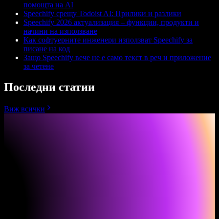
помощта на AI
Speechify срещу Todoist AI: Прилики и разлики
Speechify 2026 актуализация – функции, продукти и
начини на използване
Как софтуерните инженери използват Speechify за
писане на код
Защо Speechify вече не е само текст в реч и приложение
за четене
Последни статии
Виж всички