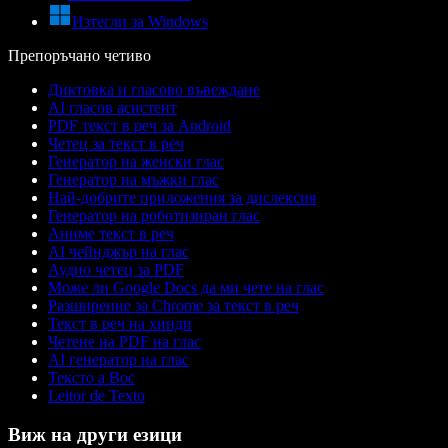
Изтегли за Windows
Препоръчано четиво
Диктовка и гласово въвеждане
AI гласов асистент
PDF текст в реч за Android
Четец за текст в реч
Генератор на женски глас
Генератор на мъжки глас
Най-добрите приложения за дислексия
Генератор на роботизиран глас
Аниме текст в реч
AI чейнджър на глас
Аудио четец за PDF
Може ли Google Docs да ми чете на глас
Разширение за Chrome за текст в реч
Текст в реч на хинди
Четене на PDF на глас
AI генератор на глас
Тексто а Вос
Leitor de Texto
Виж на други езици