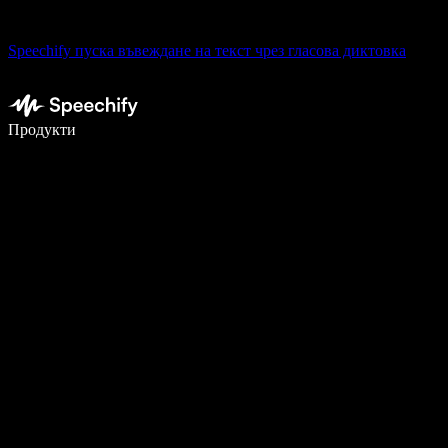
Speechify пуска въвеждане на текст чрез гласова диктовка
Пишете 5× по-бързо с гласово въвеждане
Продукти
Научете повече