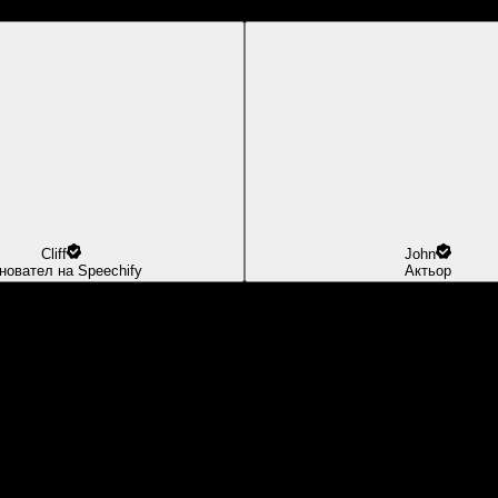
Cliff
John
новател на Speechify
Актьор