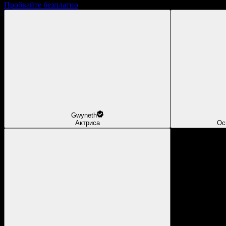
Пробвайте безплатно
Gwyneth
Актриса
Ос