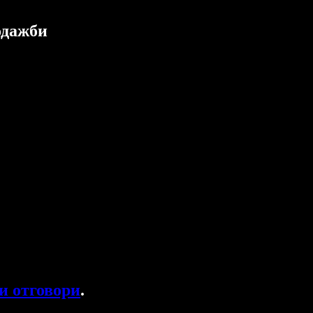
одажби
и отговори
.