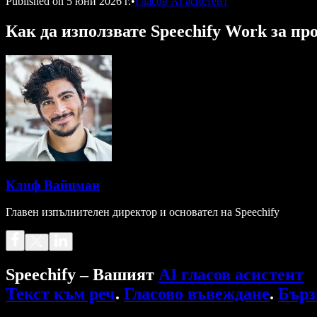
Published on
5 юни 2026 г.
•
Гласов AI асистент
Как да използвате Speechify Work за пр
Клиф Вайцман
Главен изпълнителен директор и основател на Speechify
Speechify – Вашият
AI гласов асистент
Текст към реч
.
Гласово въвеждане
.
Бърз