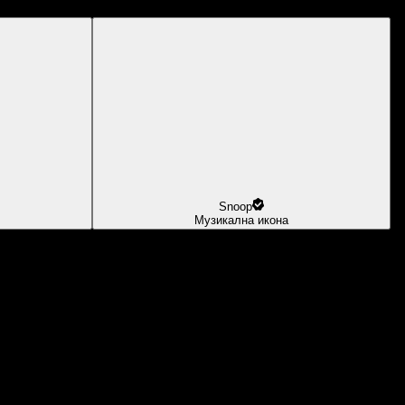
Snoop
Музикална икона