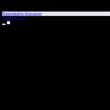
Изпробвайте безплатно
Изтеглете сега
Продукти
Текст в реч
Приложения за iPhone и iPad
Приложение за Android
Разширение за Chrome
Разширение за Edge
Уеб приложение
Приложение за Mac
Приложение за Windows