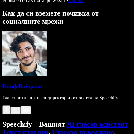
Published on
23 ноември 2022 г.
•
Пречки
Как да си вземете почивка от
социалните мрежи
Клиф Вайцман
Главен изпълнителен директор и основател на Speechify
Speechify – Вашият
AI гласов асистент
Текст към реч
.
Гласово въвеждане
.