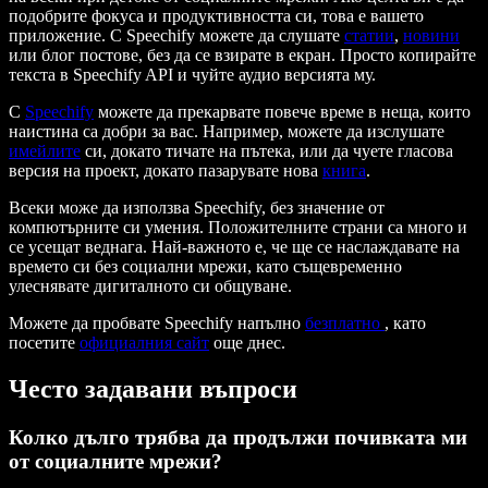
подобрите фокуса и продуктивността си, това е вашето
приложение. С Speechify можете да слушате
статии
,
новини
или блог постове, без да се взирате в екран. Просто копирайте
текста в Speechify API и чуйте аудио версията му.
С
Speechify
можете да прекарвате повече време в неща, които
наистина са добри за вас. Например, можете да изслушате
имейлите
си, докато тичате на пътека, или да чуете гласова
версия на проект, докато пазарувате нова
книга
.
Всеки може да използва Speechify, без значение от
компютърните си умения. Положителните страни са много и
се усещат веднага. Най-важното е, че ще се наслаждавате на
времето си без социални мрежи, като същевременно
улеснявате дигиталното си общуване.
Можете да пробвате Speechify напълно
безплатно
, като
посетите
официалния сайт
още днес.
Често задавани въпроси
Колко дълго трябва да продължи почивката ми
от социалните мрежи?