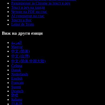
Разширение за Chrome за текст в реч
Текст в реч на хинди
Четене на PDF на глас
AI генератор на глас
Тексто а Вос
Leitor de Texto
Виж на други езици
العربية
Magyar
中文 (简体)
中文 (台灣)
中文 (简体 中国大陆)
Čeština
Dansk
Nederlands
English
Français
Suomi
Deutsch
हिन्दी
Italiano
日本語