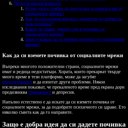
Често задавани въпроси
Колко дълго трябва да продължи почивката ми от
социалните мрежи?
Как да поддържам връзка с приятели по време на
тази почивка?
Какво да правя, докато съм в почивка от
социалните мрежи?
Защо е важно да си вземем почивка от социалните
мрежи?
Как да си вземете почивка от социалните мрежи
Въпреки многото положителни страни, социалните мрежи
имат и редица недостатъци. Хората, които прекарват твърде
много време в тези платформи, може да загубят
продуктивност
и да изпитат други проблеми. Някои
изследвания показват, че прекаленото време пред екрана дори
предизвиква
тревожност
и депресия.
Напълно естествено е да искате да си вземете почивка от
социалните мрежи, за да подобрите психичното си здраве. Ето
няколко съвета как да го направите.
Защо е добра идея да си дадете почивка