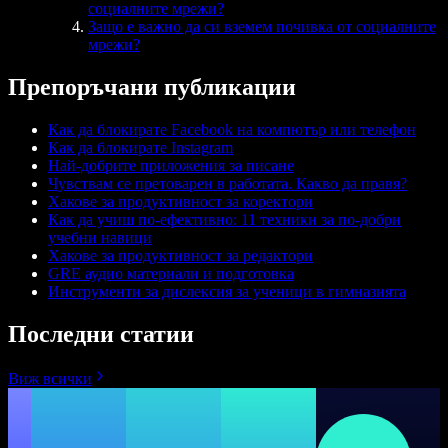
социалните мрежи?
Защо е важно да си вземем почивка от социалните
мрежи?
Препоръчани публикации
Как да блокирате Facebook на компютър или телефон
Как да блокирате Instagram
Най-добрите приложения за писане
Чувствам се претоварен в работата. Какво да правя?
Хакове за продуктивност за коректори
Как да учиш по-ефективно: 11 техники за по-добри
учебни навици
Хакове за продуктивност за редактори
GRE аудио материали и подготовка
Инструменти за дислексия за ученици в гимназията
Последни статии
Виж всички