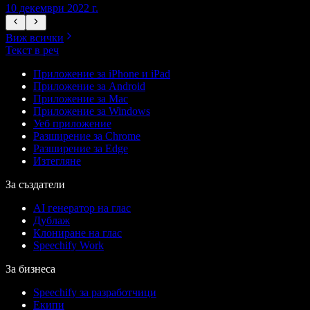
10 декември 2022 г.
1
Виж всички
Текст в реч
Приложение за iPhone и iPad
Приложение за Android
Приложение за Mac
Приложение за Windows
Уеб приложение
Разширение за Chrome
Разширение за Edge
Изтегляне
За създатели
AI генератор на глас
Дублаж
Клониране на глас
Speechify Work
За бизнеса
Speechify за разработчици
Екипи