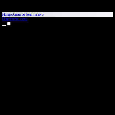
Изпробвайте безплатно
Изтеглете сега
Продукти
Текст в реч
Приложения за iPhone и iPad
Приложение за Android
Разширение за Chrome
Разширение за Edge
Уеб приложение
Приложение за Mac
Приложение за Windows