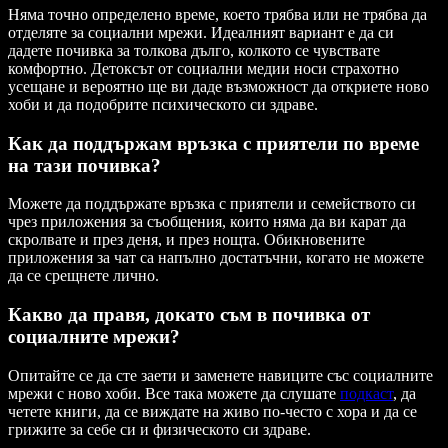
Няма точно определено време, което трябва или не трябва да
отделяте за социални мрежи. Идеалният вариант е да си
дадете почивка за толкова дълго, колкото се чувствате
комфортно. Детоксът от социални медии носи страхотно
усещане и вероятно ще ви даде възможност да откриете ново
хоби и да подобрите психическото си здраве.
Как да поддържам връзка с приятели по време
на тази почивка?
Можете да поддържате връзка с приятели и семейството си
чрез приложения за съобщения, които няма да ви карат да
скролвате и през деня, и през нощта. Обикновените
приложения за чат са напълно достатъчни, когато не можете
да се срещнете лично.
Какво да правя, докато съм в почивка от
социалните мрежи?
Опитайте се да сте заети и заменете навиците със социалните
мрежи с ново хоби. Все така можете да слушате
подкаст
, да
четете книги, да се виждате на живо по-често с хора и да се
грижите за себе си и физическото си здраве.