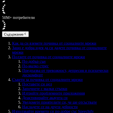
50M+ потребители
Съдържание
Как да си вземете почивка от социалните мрежи
Защо е добра идея да си дадете почивка от социалните
мрежи
Ползите от почивка от социалните мрежи
По-добър сън
По-малко стрес
Предпазва от тревожност, депресия и психически
дискомфорт
Съвети за почивка от социалните мрежи
Поставете си цел
Започнете с малки стъпки
Изтрийте проблемните приложения
Деактивирайте акаунта си
Уведомете приятелите си, че ще отсъствате
Насладете се на други дейности
Използвайте времето си по-добре със Speechify