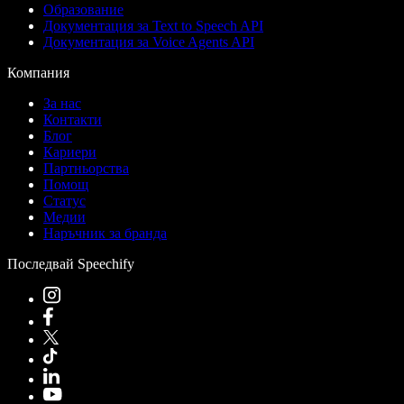
Образование
Документация за Text to Speech API
Документация за Voice Agents API
Компания
За нас
Контакти
Блог
Кариери
Партньорства
Помощ
Статус
Медии
Наръчник за бранда
Последвай Speechify