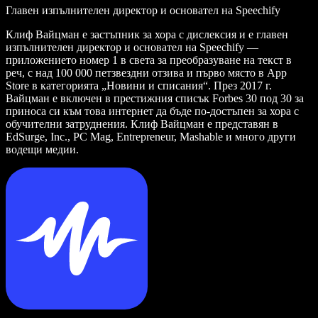
Главен изпълнителен директор и основател на Speechify
Клиф Вайцман е застъпник за хора с дислексия и е главен
изпълнителен директор и основател на Speechify —
приложението номер 1 в света за преобразуване на текст в
реч, с над 100 000 петзвездни отзива и първо място в App
Store в категорията „Новини и списания“. През 2017 г.
Вайцман е включен в престижния списък Forbes 30 под 30 за
приноса си към това интернет да бъде по-достъпен за хора с
обучителни затруднения. Клиф Вайцман е представян в
EdSurge, Inc., PC Mag, Entrepreneur, Mashable и много други
водещи медии.