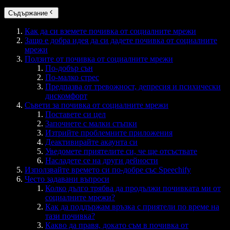
Съдържание
Как да си вземете почивка от социалните мрежи
Защо е добра идея да си дадете почивка от социалните
мрежи
Ползите от почивка от социалните мрежи
По-добър сън
По-малко стрес
Предпазва от тревожност, депресия и психически
дискомфорт
Съвети за почивка от социалните мрежи
Поставете си цел
Започнете с малки стъпки
Изтрийте проблемните приложения
Деактивирайте акаунта си
Уведомете приятелите си, че ще отсъствате
Насладете се на други дейности
Използвайте времето си по-добре със Speechify
Често задавани въпроси
Колко дълго трябва да продължи почивката ми от
социалните мрежи?
Как да поддържам връзка с приятели по време на
тази почивка?
Какво да правя, докато съм в почивка от