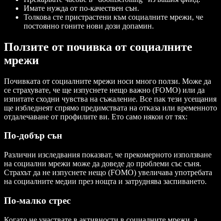
Имате нужда от по-качествен сън.
Толкова сте пристрастени към социалните мрежи, че
постоянно гоните нови дози допамин.
Ползите от почивка от социалните
мрежи
Почивката от социалните мрежи носи много ползи. Може да
се страхувате, че ще изпуснете нещо важно (FOMO) или да
изпитате сходни чувства на съжаление. Все пак тези усещания
ще избледнеят спрямо предимствата на отказа или временното
отдалечаване от профилите ви. Ето само някои от тях:
По-добър сън
Различни изследвания показват, че прекомерното използване
на социални мрежи може да доведе до проблеми със съня.
Страхът да не изпуснете нещо (FOMO) увеличава употребата
на социалните медии през нощта и затруднява заспиването.
По-малко стрес
Когато не участвате в активности в социалните мрежи, а