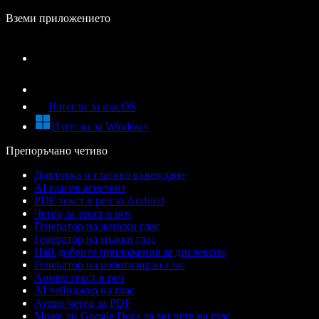
Вземи приложението
Изтегли за macOS
Изтегли за Windows
Препоръчано четиво
Диктовка и гласово въвеждане
AI гласов асистент
PDF текст в реч за Android
Четец за текст в реч
Генератор на женски глас
Генератор на мъжки глас
Най-добрите приложения за дислексия
Генератор на роботизиран глас
Аниме текст в реч
AI чейнджър на глас
Аудио четец за PDF
Може ли Google Docs да ми чете на глас