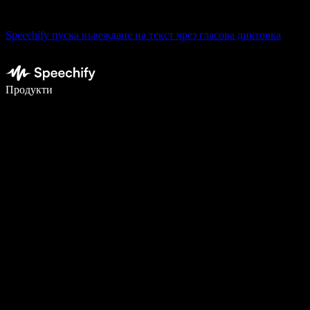
Speechify пуска въвеждане на текст чрез гласова диктовка
Пишете 5× по-бързо с гласово въвеждане
Продукти
Научете повече