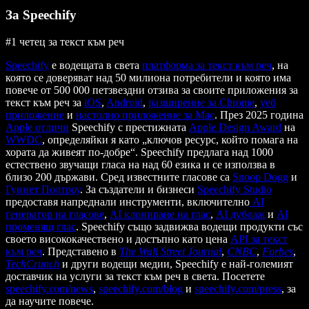
За Speechify
#1 четец за текст към реч
Speechify
е водещата в света
платформа за текст към реч
, на
която се доверяват над 50 милиона потребители и която има
повече от 500 000 петзвездни отзива за своите приложения за
текст към реч за
iOS
,
Android
,
разширение за Chrome
,
уеб
приложение
и
настолно приложение за Mac
. През 2025 година
Apple отличи
Speechify с престижната
Apple Design Award
на
WWDC
, определяйки я като „ключов ресурс, който помага на
хората да живеят по-добре“. Speechify предлага над 1000
естествено звучащи гласа на над 60 езика и се използва в
близо 200 държави. Сред известните гласове са
Snoop Dogg
и
Гуинет Полтроу
. За създатели и бизнеси
Speechify Studio
предоставя напреднали инструменти, включително
AI
генератор на гласове
,
AI клониране на глас
,
AI дублаж
и
AI
променящ глас
. Speechify също задвижва водещи продукти със
своето висококачествено и достъпно като цена
API за текст
към реч
. Представено в
The Wall Street Journal
,
CNBC
,
Forbes
,
TechCrunch
и други водещи медии, Speechify е най-големият
доставчик на услуги за текст към реч в света. Посетете
speechify.com/news
,
speechify.com/blog
и
speechify.com/press
, за
да научите повече.