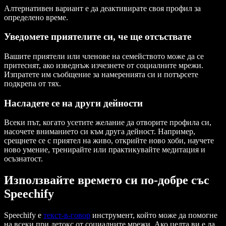
Алтернативен вариант е да деактивирате своя профил за
определено време.
Уведомете приятелите си, че ще отсъствате
Вашите приятели или членове на семейството може да се
притеснят, ако изведнъж изчезнете от социалните мрежи.
Изпратете им съобщение за намеренията си и потърсете
подкрепа от тях.
Насладете се на други дейности
Всеки път, когато усетите желание да отворите профила си,
насочете вниманието си към друга дейност. Например,
срещнете се с приятел на живо, открийте ново хоби, научете
ново умение, тренирайте или практикувайте медитация и
осъзнатост.
Използвайте времето си по-добре със
Speechify
Speechify е
текст-в-говор
инструмент, който може да помогне
на всеки при детокс от социалните мрежи. Ако целта ви е да