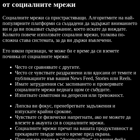
от социалните мрежи
Социалните мрежи са пристрастяващи. Алгоритмите на най-
популярните платформи са създадени да задържат вниманието
ви и да ви показват съдържание, което искате да виждате.
Колкото повече използвате социални мрежи, толкова по-
сложна става системата, за да ви държи въвлечени.
Ето някои признаци, че може би е време да си вземете
почивка от социалните мрежи:
Често се сравнявате с другите.
Често се чувствате раздразнени или ядосани от темите и
публикациите във вашия News Feed, Stories или Reels.
Имате затруднения със заспиването и проверявате
социалните мрежи веднага щом се събудите.
Изпитвате симптоми на депресия или тревожност.
Липсва ви фокус, пренебрегвате задължения и
изпускате крайни срокове.
Чувствате се физически напрегнати, ако не можете да
влезете в акаунта си в социалните мрежи.
Социалните мрежи пречат на вашата продуктивност и
прекарвате твърде много време пред екрана.
Прекарвате часове в "doomscrolling" из вашия фийд.