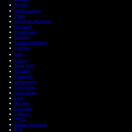
한국어
Norsk bokmål
Polski
Português Brasileiro
Русский
Українська
Español
Español (México)
Svenska
ไทย
Türkçe
Tiếng Việt
Română
Português
ქართული
Slovenčina
Slovenščina
Eesti
Hrvatski
Ελληνικά
Lietuvių
עברית
Bahasa Indonesia
বাংলা