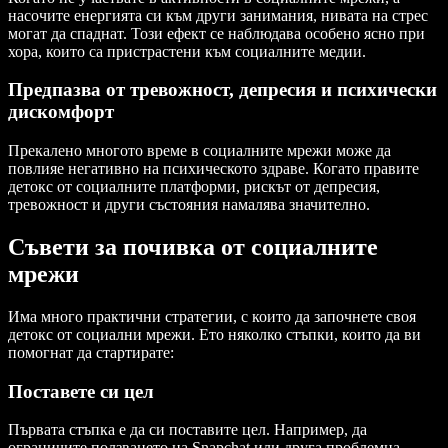
насочите енергията си към други занимания, нивата на стрес
могат да спаднат. Този ефект се наблюдава особено ясно при
хора, които са пристрастени към социалните медии.
Предпазва от тревожност, депресия и психически
дискомфорт
Прекалено многото време в социалните мрежи може да
повлияе негативно на психическото здраве. Когато правите
детокс от социалните платформи, рискът от депресия,
тревожност и други състояния намалява значително.
Съвети за почивка от социалните
мрежи
Има много практични стратегии, с които да започнете своя
детокс от социални мрежи. Ето няколко стъпки, които да ви
помогнат да стартирате:
Поставете си цел
Първата стъпка е да си поставите цел. Например, да
ограничите ползването на Snapchat или друга проблемна