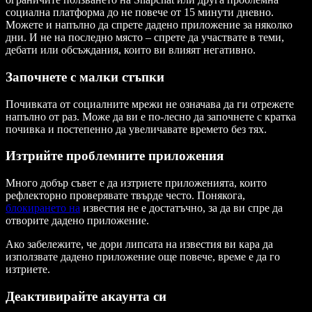
социална платформа до не повече от 15 минути дневно.
Можете и напълно да спрете дадено приложение за няколко
дни. И не на последно място – спрете да участвате в теми,
дебати или обсъждания, които ви влияят негативно.
Започнете с малки стъпки
Почивката от социалните мрежи не означава да ги отрежете
напълно от раз. Може да ви е по-лесно да започнете с кратка
почивка и постепенно да увеличавате времето без тях.
Изтрийте проблемните приложения
Много добър съвет е да изтриете приложенията, които
рефлекторно проверявате твърде често. Понякога,
блокирането на
известия не е достатъчно, за да ви спре да
отворите дадено приложение.
Ако забележите, че дори липсата на известия ви кара да
използвате дадено приложение още повече, време е да го
изтриете.
Деактивирайте акаунта си