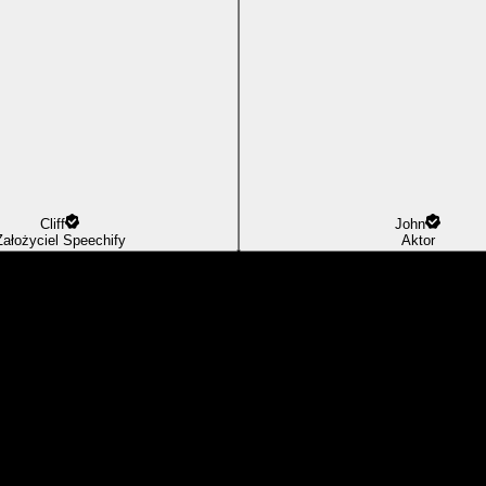
Cliff
John
Założyciel Speechify
Aktor