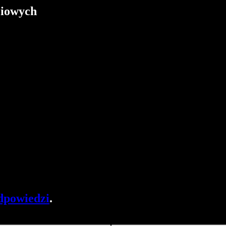
ciowych
dpowiedzi
.