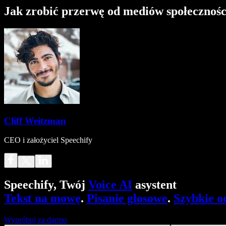
Jak zrobić przerwę od mediów społecznoś
Cliff Weitzman
CEO i założyciel Speechify
Speechify, Twój
Voice AI
asystent
Tekst na mowę
.
Pisanie głosowe
.
Szybkie o
Wypróbuj za darmo