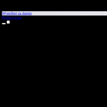
Wypróbuj za darmo
Pobierz teraz
Produkty
Tekst na mowę
Aplikacje na iPhone’a i iPada
Aplikacja na Androida
Rozszerzenie do Chrome
Rozszerzenie do Edge
Aplikacja webowa
Aplikacja na Maca
Aplikacja na Windows