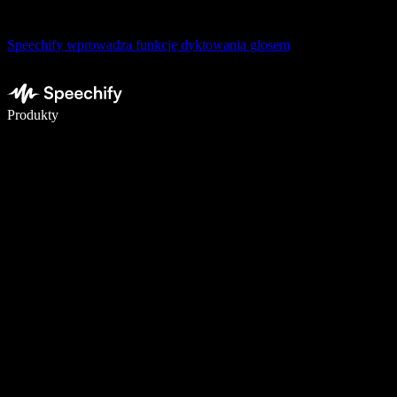
Speechify wprowadza funkcję dyktowania głosem
Pisz 5× szybciej dzięki dyktowaniu głosowemu
Produkty
Dowiedz się więcej